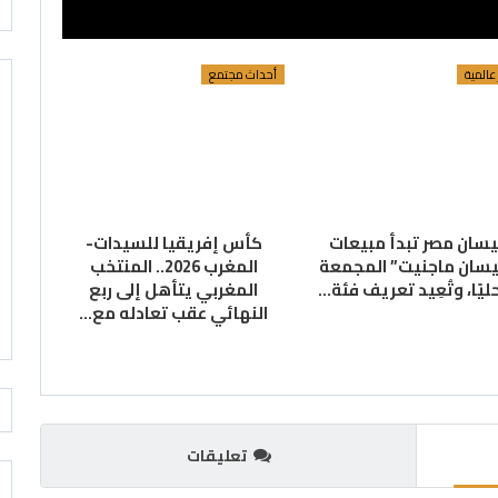
 عالمية
أحداث مجتمع
يسان مصر تبدأ مبيعات
كأس إفريقيا للسيدات-
يسان ماجنيت” المجمعة
المغرب 2026.. المنتخب
يًا، وتُعِيد تعريف فئة…
المغربي يتأهل إلى ربع
النهائي عقب تعادله مع…
تعليقات