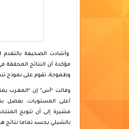
وأشادت الصحيفة بالتقدم اللا
مؤكدة أن النتائج المحققة في
وطموحة، تقوم على نموذج تن
وقالت “آس” إن “المغرب يمتلك
أعلى المستويات، بفضل بني
بالشيلي يجسد تماما نتائج هذه