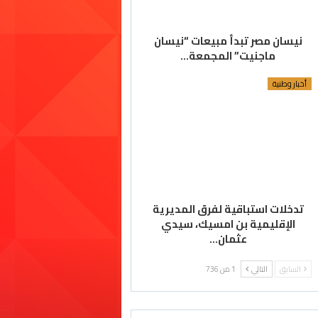
نيسان مصر تبدأ مبيعات “نيسان
ماجنيت” المجمعة…
أخبار وطنية
تدخلات استباقية لفرق المديرية
الإقليمية بن امسيك، سيدي
عثمان…
السابق
التالي
1 من 736