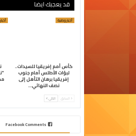
قد يعجبك ايضا
أخبار وطنية
أخبار
كأس أمم إفريقيا للسيدات..
ن
لبؤات الأطلس أمام جنوب
“ن
إفريقيا برهان التأهل إلى
محل
نصف النهائي…
السابق
التالي
Facebook Comments