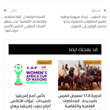
السابق
التالي
بنك المغرب .. إعداد منهجية وطنية
النسخة الرابعة ل “ليلة المتاحف
لتقييم المقاولات الصغيرة جدا و
والفضاءات الثقافية” تحت شعار:
تحسين الولوج إلى التمويل
“الشباب المغربي الحارس الأمين
لتراث الغد”
قد يعجبك ايضا
أحداث مجتمع
أخبار وطنية
الدورة الـ17 لمعرض الفرس
كأس أمم إفريقيا
بالجديدة.. المحاضرات
للسيدات.. لبؤات الأطلس
العلمية والثقافية
أمام جنوب إفريقيا برهان