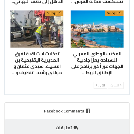
تستكشف مكانة الفرس…
التأهل إلى نصف النهائي…
أخبار وطنية
أخبار وطنية
المكتب الوطني المغربي
تدخلات استباقية لفرق
للسياحة يعزز جاذبية
المديرية الإقليمية بن
الجهات عبر أكبر برنامج على
امسيك، سيدي عثمان و
الإطلاق للربط…
مولاي رشيد.. تنظيف و…
السابق
التالي
Facebook Comments
تعليقات