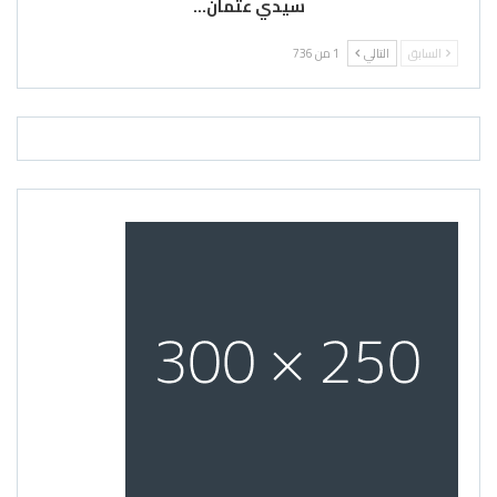
سيدي عثمان…
السابق
التالي
1 من 736