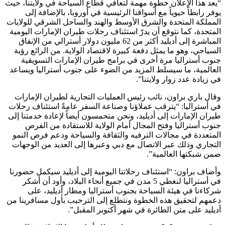
“يعد هذا الإعلان خطوة مهمة لتعافي قطاع السياحة في ولايتنا، حيث
يوفر رابطاً حيوياً مع أسواقنا الرئيسية في أوروبا، بالإضافة إلى
المملكة المتحدة والشرق الأوسط والهند والساحل الشرقي للولايات
المتحدة، كما نتوقع أن يدرّ استئناف رحلات طيران الإمارات اليومية
المباشرة إلى أديليد أكثر من 62 مليون دولار أسترالي من الإنفاق
السياحي، وهو ما يمثل دفعة كبيرة لاقتصاد الولاية. من الرائع رؤية
جنوب أستراليا مرة أخرى في برامج طيران الإمارات التسويقية
العالمية، ما سيسلط المزيد من الضوء على جنوب أستراليا ويساعد
في زيادة عدد زوار ولايتنا”.
وقال باري براون، نائب رئيس العمليات التجارية لطيران الإمارات
في أستراليا: “يترقب عملاؤنا وصناعة السفر عامةً استئناف رحلات
طيران الإمارات إلى أديليد، ونحن متحمسون أيضاً لإعادة خدمتنا إلى
جنوب أستراليا وفتح المجال أمام الولاية للاستفادة من الفرص
المتعددة في مجالات الترفيه والثقافة والسياحة ودعم فرص النمو
التجاري وذلك عبر الاتصال مع دبي وعبرها إلى العديد من الوجهات
ضمن شبكتها العالمية”.
وأضاف براون: “استئناف رحلاتنا اليومية إلى أديليد سيكمل حضورنا
في أستراليا لنغطي 5 مدن في جميع أنحاء البلاد، وأود أن أشكر
شركاءنا في هيئة السياحة بجنوب أستراليا ومطار أديليد، على
دعمهم لتحقيق هذه الخطوة ونتطلع إلى الترحيب بأول مسافرينا من
أديليد على متن الطائرة في شهر أكتوبر المقبل”.