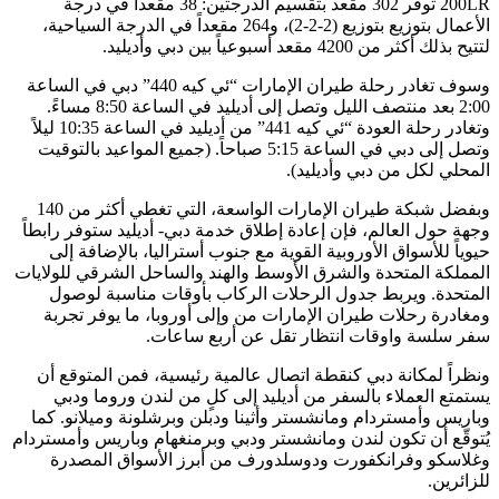
200LR توفر 302 مقعد بتقسيم الدرجتين: 38 مقعداً في درجة
الأعمال بتوزيع بتوزيع (2-2-2)، و264 مقعداً في الدرجة السياحية،
لتتيح بذلك أكثر من 4200 مقعد أسبوعياً بين دبي وأديليد.
وسوف تغادر رحلة طيران الإمارات “ئي كيه 440” دبي في الساعة
2:00 بعد منتصف الليل وتصل إلى أديليد في الساعة 8:50 مساءً.
وتغادر رحلة العودة “ئي كيه 441” من أديليد في الساعة 10:35 ليلاً
وتصل إلى دبي في الساعة 5:15 صباحاً. (جميع المواعيد بالتوقيت
المحلي لكل من دبي وأديليد).
وبفضل شبكة طيران الإمارات الواسعة، التي تغطي أكثر من 140
وجهة حول العالم، فإن إعادة إطلاق خدمة دبي- أديليد ستوفر رابطاً
حيوياً للأسواق الأوروبية القوية مع جنوب أستراليا، بالإضافة إلى
المملكة المتحدة والشرق الأوسط والهند والساحل الشرقي للولايات
المتحدة. ويربط جدول الرحلات الركاب بأوقات مناسبة لوصول
ومغادرة رحلات طيران الإمارات من وإلى أوروبا، ما يوفر تجربة
سفر سلسة واوقات انتظار تقل عن أربع ساعات.
ونظراً لمكانة دبي كنقطة اتصال عالمية رئيسية، فمن المتوقع أن
يستمتع العملاء بالسفر من أديليد إلى كلٍ من لندن وروما ودبي
وباريس وأمستردام ومانشستر وأثينا ودبلن وبرشلونة وميلانو. كما
يُتوقّع أن تكون لندن ومانشستر ودبي وبرمنغهام وباريس وأمستردام
وغلاسكو وفرانكفورت ودوسلدورف من أبرز الأسواق المصدرة
للزائرين.