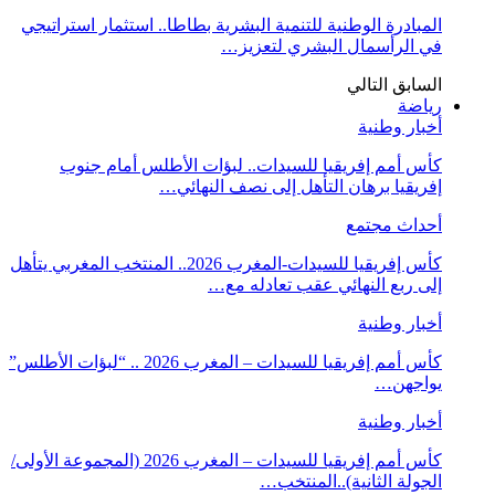
المبادرة الوطنية للتنمية البشرية بطاطا.. استثمار استراتيجي
في الرأسمال البشري لتعزيز…
السابق
التالي
رياضة
أخبار وطنية
كأس أمم إفريقيا للسيدات.. لبؤات الأطلس أمام جنوب
إفريقيا برهان التأهل إلى نصف النهائي…
أحداث مجتمع
كأس إفريقيا للسيدات-المغرب 2026.. المنتخب المغربي يتأهل
إلى ربع النهائي عقب تعادله مع…
أخبار وطنية
كأس أمم إفريقيا للسيدات – المغرب 2026 .. “لبؤات الأطلس”
يواجهن…
أخبار وطنية
كأس أمم إفريقيا للسيدات – المغرب 2026 (المجموعة الأولى/
الجولة الثانية)..المنتخب…