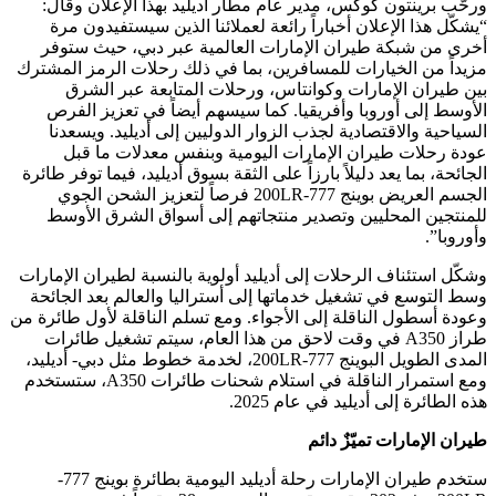
ورحّب برينتون كوكس، مدير عام مطار أديليد بهذا الإعلان وقال:
“يشكّل هذا الإعلان أخباراً رائعة لعملائنا الذين سيستفيدون مرة
أخرى من شبكة طيران الإمارات العالمية عبر دبي، حيث ستوفر
مزيداً من الخيارات للمسافرين، بما في ذلك رحلات الرمز المشترك
بين طيران الإمارات وكوانتاس، ورحلات المتابعة عبر الشرق
الأوسط إلى أوروبا وأفريقيا. كما سيسهم أيضاً في تعزيز الفرص
السياحية والاقتصادية لجذب الزوار الدوليين إلى أديليد. ويسعدنا
عودة رحلات طيران الإمارات اليومية وبنفس معدلات ما قبل
الجائحة، بما يعد دليلاً بارزاً على الثقة بسوق أديليد، فيما توفر طائرة
الجسم العريض بوينج 777-200LR فرصاً لتعزيز الشحن الجوي
للمنتجين المحليين وتصدير منتجاتهم إلى أسواق الشرق الأوسط
وأوروبا”.
وشكّل استئناف الرحلات إلى أديليد أولوية بالنسبة لطيران الإمارات
وسط التوسع في تشغيل خدماتها إلى أستراليا والعالم بعد الجائحة
وعودة أسطول الناقلة إلى الأجواء. ومع تسلم الناقلة لأول طائرة من
طراز A350 في وقت لاحق من هذا العام، سيتم تشغيل طائرات
المدى الطويل البوينج 777-200LR، لخدمة خطوط مثل دبي- أديليد،
ومع استمرار الناقلة في استلام شحنات طائرات A350، ستستخدم
هذه الطائرة إلى أديليد في عام 2025.
طيران الإمارات تميّزٌ دائم
ستخدم طيران الإمارات رحلة أديليد اليومية بطائرة بوينج 777-