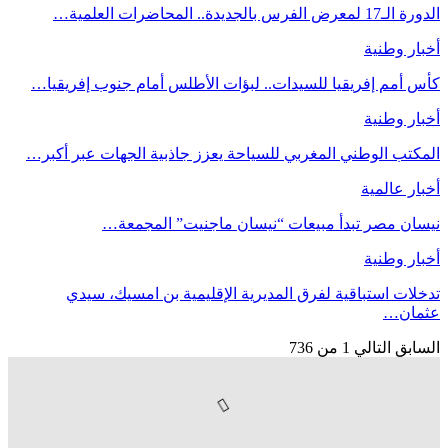
الدورة الـ17 لمعرض الفرس بالجديدة.. المحاضرات العلمية…
أخبار وطنية
كأس أمم إفريقيا للسيدات.. لبؤات الأطلس أمام جنوب إفريقيا…
أخبار وطنية
المكتب الوطني المغربي للسياحة يعزز جاذبية الجهات عبر أكبر…
أخبار عالمية
نيسان مصر تبدأ مبيعات “نيسان ماجنيت” المجمعة…
أخبار وطنية
تدخلات استباقية لفرق المديرية الإقليمية بن امسيك، سيدي
عثمان…
السابق
التالي
1 من 736