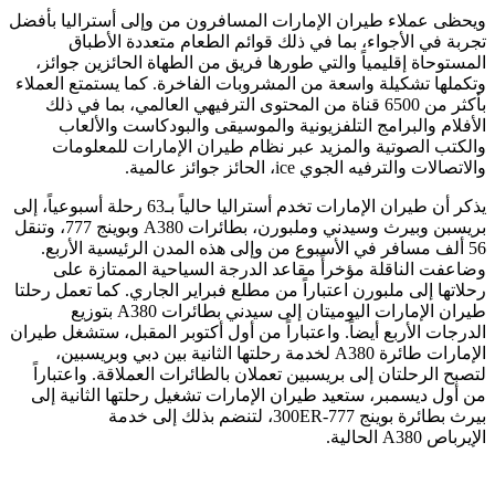
ويحظى عملاء طيران الإمارات المسافرون من وإلى أستراليا بأفضل
تجربة في الأجواء، بما في ذلك قوائم الطعام متعددة الأطباق
المستوحاة إقليمياً والتي طورها فريق من الطهاة الحائزين جوائز،
وتكملها تشكيلة واسعة من المشروبات الفاخرة. كما يستمتع العملاء
بأكثر من 6500 قناة من المحتوى الترفيهي العالمي، بما في ذلك
الأفلام والبرامج التلفزيونية والموسيقى والبودكاست والألعاب
والكتب الصوتية والمزيد عبر نظام طيران الإمارات للمعلومات
والاتصالات والترفيه الجوي ice، الحائز جوائز عالمية.
يذكر أن طيران الإمارات تخدم أستراليا حالياً بـ63 رحلة أسبوعياً، إلى
بريسبن وبيرث وسيدني وملبورن، بطائرات A380 وبوينج 777، وتنقل
56 ألف مسافر في الأسبوع من وإلى هذه المدن الرئيسية الأربع.
وضاعفت الناقلة مؤخرأً مقاعد الدرجة السياحية الممتازة على
رحلاتها إلى ملبورن اعتباراً من مطلع فبراير الجاري. كما تعمل رحلتا
طيران الإمارات اليوميتان إلى سيدني بطائرات A380 بتوزيع
الدرجات الأربع أيضاً. واعتباراً من أول أكتوبر المقبل، ستشغل طيران
الإمارات طائرة A380 لخدمة رحلتها الثانية بين دبي وبريسبين،
لتصبح الرحلتان إلى بريسبين تعملان بالطائرات العملاقة. واعتباراً
من أول ديسمبر، ستعيد طيران الإمارات تشغيل رحلتها الثانية إلى
بيرث بطائرة بوينج 777-300ER، لتنضم بذلك إلى خدمة
الإيرباص A380 الحالية.