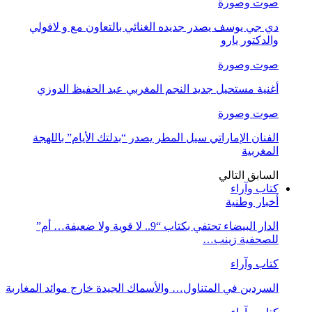
صوت وصورة
دي جي يوسف يصدر جديده الغنائي بالتعاون مع و لافولي
والدكتور يارو
صوت وصورة
أغنية مستحيل جديد النجم المغربي عبد الحفيظ الدوزي
صوت وصورة
الفنان الإماراتي سيل المطر يصدر “بدلتك الأيام” باللهجة
المغربية
السابق
التالي
كتاب وآراء
أخبار وطنية
الدار البيضاء تحتفي بكتاب “9.. لا قوية ولا ضعيفة… أم”
للصحفية زينب…
كتاب وآراء
السردين في المتناول… والأسماك الجيدة خارج موائد المغاربة