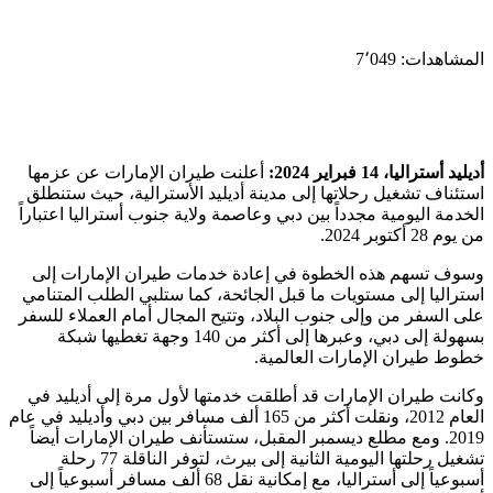
المشاهدات:
7٬049
أديليد
أستراليا
،
14
فبراير 2024:
أعلنت طيران الإمارات عن عزمها
استئناف تشغيل رحلاتها إلى مدينة أديليد الأسترالية، حيث ستنطلق
الخدمة اليومية مجدداً بين دبي وعاصمة ولاية جنوب أستراليا اعتباراً
من يوم 28 أكتوبر 2024.
وسوف تسهم هذه الخطوة في إعادة خدمات طيران الإمارات إلى
استراليا إلى مستويات ما قبل الجائحة، كما ستلبي الطلب المتنامي
على السفر من وإلى جنوب البلاد، وتتيح المجال أمام العملاء للسفر
بسهولة إلى دبي، وعبرها إلى أكثر من 140 وجهة تغطيها شبكة
خطوط طيران الإمارات العالمية.
وكانت طيران الإمارات قد أطلقت خدمتها لأول مرة إلى أديليد في
العام 2012، ونقلت أكثر من 165 ألف مسافر بين دبي وأديليد في عام
2019. ومع مطلع ديسمبر المقبل، ستستأنف طيران الإمارات أيضاً
تشغيل رحلتها اليومية الثانية إلى بيرث، لتوفر الناقلة 77 رحلة
أسبوعياً إلى أستراليا، مع إمكانية نقل 68 ألف مسافر أسبوعياً إلى