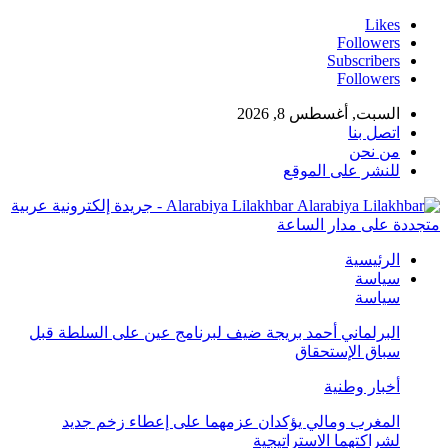
Likes
Followers
Subscribers
Followers
السبت, أغسطس 8, 2026
اتصل بنا
من نحن
للنشر على الموقع
Alarabiya Lilakhbar - جريدة إلكترونية عربية
متجددة على مدار الساعة
الرئيسية
سياسة
سياسة
البرلماني أحمد بريجة ضيف لبرنامج عين على السلطة قبل
سباق الإستحقاق
أخبار وطنية
المغرب ومالي يؤكدان عزمهما على إعطاء زخم جديد
لشراكتهما الاستراتيجية