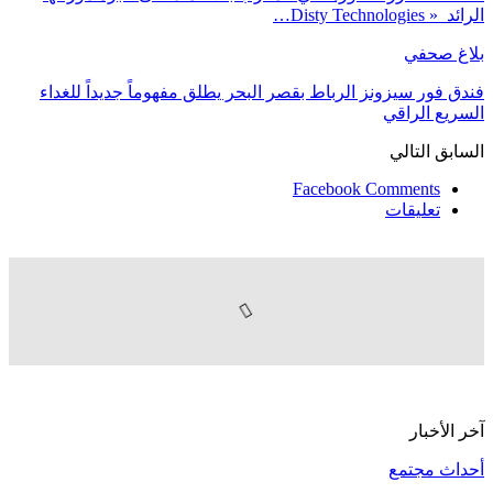
الرائد « Disty Technologies…
بلاغ صحفي
فندق فور سيزونز الرباط بقصر البحر يطلق مفهوماً جديداً للغداء
السريع الراقي
السابق
التالي
Facebook Comments
تعليقات
آخر الأخبار
أحداث مجتمع