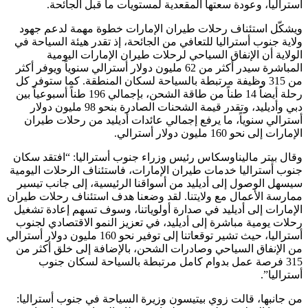
أستراليا، وعودة سعتها المقعدية لمستويات ما قبل الجائحة.
ويشكّل استئناف رحلات طيران الإمارات خطوة مهمة لدعم جهود
ولاية جنوب أستراليا للتعافي من الجائحة، إذ تقدر هيئة السياحة في
الولاية أن الإنفاق السياحي لرحلات طيران الإمارات اليومية
المباشرة سيدر أكثر من 62 مليون دولار أسترالي سنوياً ويوفر أكثر
من 315 وظيفة مرتبطة بالسياحة لسكان المنطقة. كما ستوفر كل
رحلة أيضاً 14 طناً من طاقة الشحن، بإجمالي 196 طناً أسبوعياً بين
دبي وأديليد، وتقدر قيمة الشحنات الصادرة بنحو 98 مليون دولار
أسترالي سنوياً، ما يرفع إجمالي عائدات أديليد من رحلات طيران
الإمارات إلى نحو 160 مليون دولار أسترالي.
وقال بيتر ماليناوسكاس رئيس وزراء جنوب أستراليا: “افتقد سكان
جنوب أستراليا خدمات طيران الإمارات، فاستئناف الرحلات اليومية
سيسهل الوصول إلى أديليد من أسواقنا الرئيسية، إلى جانب تيسير
ممارسة الأعمال مع ولايتنا. لقد وضعنا هدف استئناف رحلات طيران
الإمارات إلى أديليد في صدارة أولوياتنا، وسوف تسهم إعادة تشغيل
رحلات يومية مباشرة إلى أديليد، في تعزيز النمو الاقتصادي لجنوب
أستراليا، حيث تشير توقعاتنا إلى توفير نحو 160 مليون دولار أسترالي
من الإنفاق السياحي وصادرات الشحن، بالإضافة إلى خلق أكثر من
315 فرصة عمل بدوام كامل مرتبطة بالسياحة لسكان جنوب
أستراليا”.
من جانبها، قالت زوي بيتيسون وزيرة السياحة في جنوب أستراليا: