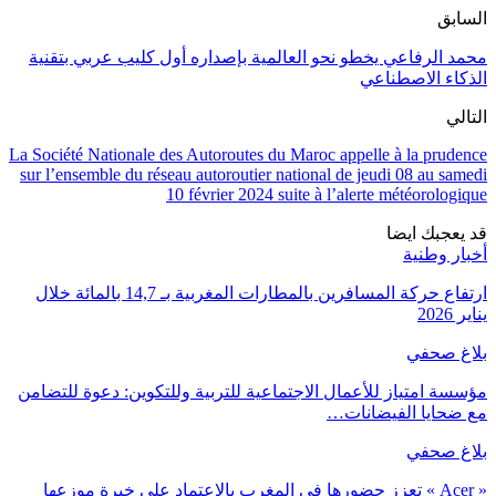
السابق
محمد الرفاعي يخطو نحو العالمية بإصداره أول كليب عربي بتقنية
الذكاء الاصطناعي
التالي
La Société Nationale des Autoroutes du Maroc appelle à la prudence
sur l’ensemble du réseau autoroutier national de jeudi 08 au samedi
10 février 2024 suite à l’alerte météorologique
قد يعجبك ايضا
أخبار وطنية
ارتفاع حركة المسافرين بالمطارات المغربية بـ 14,7 بالمائة خلال
يناير 2026
بلاغ صحفي
مؤسسة امتياز للأعمال الاجتماعية للتربية وللتكوين: دعوة للتضامن
مع ضحايا الفيضانات…
بلاغ صحفي
« Acer » تعزز حضورها في المغرب بالاعتماد على خبرة موزعها