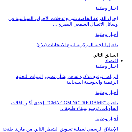
أخبار وطنية
إجراء القرعة الخاصة بتوزيع تدخلات الأحزاب السياسية في
وسائل الاتصال السمعي البصري…
أخبار وطنية
تفعيل اللجنة المركزية لتتبع الانتخابات (بلاغ)
السابق
التالي
اقتصاد
أخبار وطنية
الرباط: توقيع مذكرة تفاهم بشأن تطوير البنيات التحتية
الرقمية والحوسبة السحابية
أخبار وطنية
باخرة “CMA CGM NOTRE DAME”، إحدى أكبر ناقلات
الحاويات، ترسو بميناء طنجة…
أخبار وطنية
الإطلاق الرسمي لعملية تسويق الشطر الثاني من مارينا طنجة