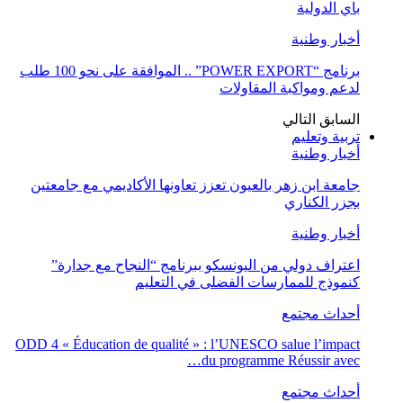
باي الدولية
أخبار وطنية
برنامج “POWER EXPORT” .. الموافقة على نحو 100 طلب
لدعم ومواكبة المقاولات
السابق
التالي
تربية وتعليم
أخبار وطنية
جامعة ابن زهر بالعيون تعزز تعاونها الأكاديمي مع جامعتين
بجزر الكناري
أخبار وطنية
اعتراف دولي من اليونسكو ببرنامج “النجاح مع جدارة”
كنموذج للممارسات الفضلى في التعليم
أحداث مجتمع
ODD 4 « Éducation de qualité » : l’UNESCO salue l’impact
du programme Réussir avec…
أحداث مجتمع