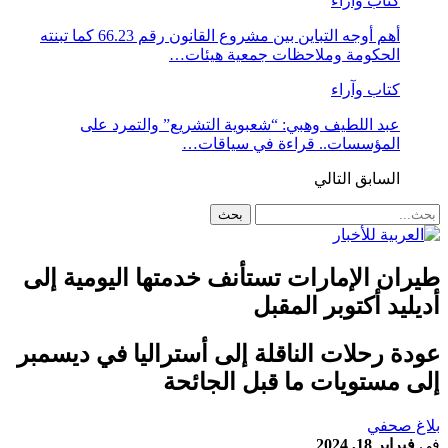
كتاب وآراء
أهم أوجه التباين بين مشروع القانون رقم 66.23 كما تبنته
الحكومة وملاحظات جمعية هيئات…
كتاب وآراء
عبد اللطيف وهبي: “شعبوية التشريع” والتمرد على
المؤسسات.. قراءة في سياقات…
السابق
التالي
طيران الإمارات تستأنف خدمتها اليومية إلى
أديليد أكتوبر المقبل
عودة رحلات الناقلة إلى أستراليا في ديسمبر
إلى مستويات ما قبل الجائحة
بلاغ صحفي
في
فبراير 18, 2024