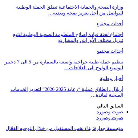
وزارة الصحة والحماية الاجتماعية تطلق الحملة الوطنية
للتواصل من أجل تعزيز صحة وتغذية…
أحداث مجتمع
اجتماع لجنة قيادة إصلاح المنظومة الصحية الوطنية لتتبع
تنزيل مختلف الأوراش والمشاريع
أحداث مجتمع
تنظيم حملة طبية جراحية واسعة بالسمارة من 5 الى 7 دجنبر
لتوسيع الولوج إلى العلاجات…
أخبار وطنية
أزيلال.. انطلاق عملية “رعاية 2025-2026” لتعزيز الخدمات
الصحية لفائدة…
السابق
التالي
صوت وصورة
صوت وصورة
مؤسسة جدارة: بناء نخب المستقبل من خلال التوجيه الفعّال