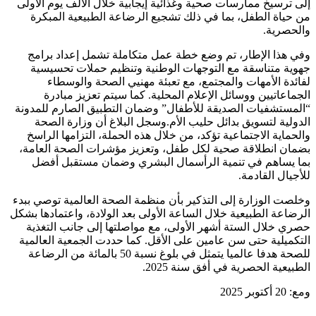
إلى ترسيخ ممارسات صحية وغذائية إيجابية خلال الألف يوم الأولى
من حياة الطفل، بما في ذلك تشجيع الرضاعة الطبيعية المبكرة
والحصرية.
وفي هذا الإطار، تم وضع خطة عمل متكاملة تشمل إعداد برامج
جهوية متناسقة مع التوجهات الوطنية وتنظيم حملات تحسيسية
لفائدة الأمهات والمجتمع، مع تعبئة مهنيي الصحة والوسطاء
الجماعاتيين ووسائل الإعلام المحلية. كما سيتم تعزيز مبادرة
“المستشفيات الصديقة للأطفال” وضمان التطبيق الصارم للمدونة
الدولية لتسويق بدائل حليب الأم.وسجل البلاغ أن وزارة الصحة
والحماية الاجتماعية تؤكد، من خلال هذه الحملة، التزامها الراسخ
بضمان انطلاقة صحية لكل طفل، وتعزيز مؤشرات الصحة العامة،
بما يساهم في تنمية الرأسمال البشري وضمان مستقبل أفضل
للأجيال القادمة.
وخلصت الوزارة إلى التذكير بأن منظمة الصحة العالمية توصي ببدء
الرضاعة الطبيعية خلال الساعة الأولى بعد الولادة، واعتمادها بشكل
حصري خلال الستة أشهر الأولى، مع مواصلتها إلى جانب التغذية
التكميلية حتى سن عامين على الأقل. كما حددت الجمعية العالمية
للصحة هدفا عالميا يتمثل في بلوغ نسبة 50 بالمائة من الرضاعة
الطبيعية الحصرية في أفق سنة 2025.
ومع: 20 أكتوبر 2025