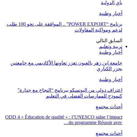
باي الدولية
أخبار وطنية
برنامج “POWER EXPORT” .. الموافقة على نحو 100 طلب
لدعم ومواكبة المقاولات
السابق
التالي
تربية وتعليم
أخبار وطنية
جامعة ابن زهر بالعيون تعزز تعاونها الأكاديمي مع جامعتين
بجزر الكناري
أخبار وطنية
اعتراف دولي من اليونسكو ببرنامج “النجاح مع جدارة”
كنموذج للممارسات الفضلى في التعليم
أحداث مجتمع
ODD 4 « Éducation de qualité » : l’UNESCO salue l’impact
du programme Réussir avec…
أحداث مجتمع