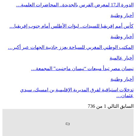
الدورة الـ17 لمعرض الفرس بالجديدة.. المحاضرات العلمية…
أخبار وطنية
كأس أمم إفريقيا للسيدات.. لبؤات الأطلس أمام جنوب إفريقيا…
أخبار وطنية
المكتب الوطني المغربي للسياحة يعزز جاذبية الجهات عبر أكبر…
أخبار عالمية
نيسان مصر تبدأ مبيعات “نيسان ماجنيت” المجمعة…
أخبار وطنية
تدخلات استباقية لفرق المديرية الإقليمية بن امسيك، سيدي
عثمان…
السابق
التالي
1 من 736