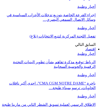
أخبار وطنية
إجراء القرعة الخاصة بتوزيع تدخلات الأحزاب السياسية في
وسائل الاتصال السمعي البصري…
أخبار وطنية
تفعيل اللجنة المركزية لتتبع الانتخابات (بلاغ)
السابق
التالي
اقتصاد
أخبار وطنية
الرباط: توقيع مذكرة تفاهم بشأن تطوير البنيات التحتية
الرقمية والحوسبة السحابية
أخبار وطنية
باخرة “CMA CGM NOTRE DAME”، إحدى أكبر ناقلات
الحاويات، ترسو بميناء طنجة…
أخبار وطنية
الإطلاق الرسمي لعملية تسويق الشطر الثاني من مارينا طنجة