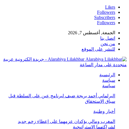
Likes
Followers
Subscribers
Followers
الجمعة, أغسطس 7, 2026
اتصل بنا
من نحن
للنشر على الموقع
Alarabiya Lilakhbar - جريدة إلكترونية عربية
متجددة على مدار الساعة
الرئيسية
سياسة
سياسة
البرلماني أحمد بريجة ضيف لبرنامج عين على السلطة قبل
سباق الإستحقاق
أخبار وطنية
المغرب ومالي يؤكدان عزمهما على إعطاء زخم جديد
لشراكتهما الاستراتيجية