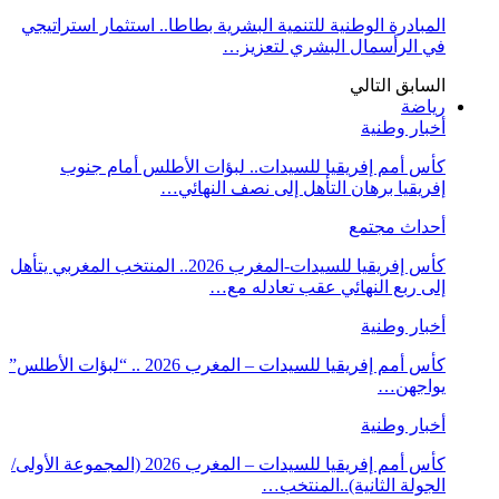
المبادرة الوطنية للتنمية البشرية بطاطا.. استثمار استراتيجي
في الرأسمال البشري لتعزيز…
السابق
التالي
رياضة
أخبار وطنية
كأس أمم إفريقيا للسيدات.. لبؤات الأطلس أمام جنوب
إفريقيا برهان التأهل إلى نصف النهائي…
أحداث مجتمع
كأس إفريقيا للسيدات-المغرب 2026.. المنتخب المغربي يتأهل
إلى ربع النهائي عقب تعادله مع…
أخبار وطنية
كأس أمم إفريقيا للسيدات – المغرب 2026 .. “لبؤات الأطلس”
يواجهن…
أخبار وطنية
كأس أمم إفريقيا للسيدات – المغرب 2026 (المجموعة الأولى/
الجولة الثانية)..المنتخب…