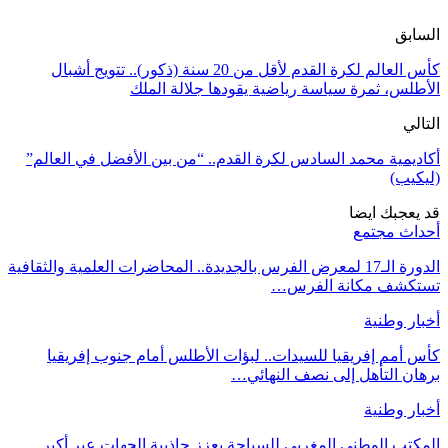
السابق
كأس العالم لكرة القدم لأقل من 20 سنة (ذكور).. تتويج أشبال
الأطلس، ثمرة سياسة رياضية يقودها جلالة الملك
التالي
أكاديمية محمد السادس لكرة القدم.. “من بين الأفضل في العالم”
(ليكيب)
قد يعجبك ايضا
أحداث مجتمع
الدورة الـ17 لمعرض الفرس بالجديدة.. المحاضرات العلمية والثقافية
تستكشف مكانة الفرس…
أخبار وطنية
كأس أمم إفريقيا للسيدات.. لبؤات الأطلس أمام جنوب إفريقيا
برهان التأهل إلى نصف النهائي…
أخبار وطنية
المكتب الوطني المغربي للسياحة يعزز جاذبية الجهات عبر أكبر