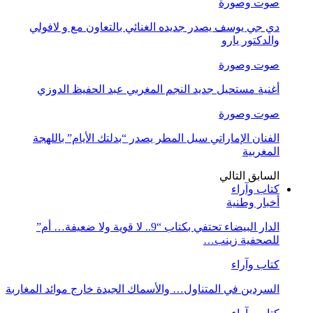
صوت وصورة
دي جي يوسف يصدر جديده الغنائي بالتعاون مع و لافولي
والدكتور يارو
صوت وصورة
أغنية مستحيل جديد النجم المغربي عبد الحفيظ الدوزي
صوت وصورة
الفنان الإماراتي سيل المطر يصدر “بدلتك الأيام” باللهجة
المغربية
السابق
التالي
كتاب وآراء
أخبار وطنية
الدار البيضاء تحتفي بكتاب “9.. لا قوية ولا ضعيفة… أم”
للصحفية زينب…
كتاب وآراء
السردين في المتناول… والأسماك الجيدة خارج موائد المغاربة