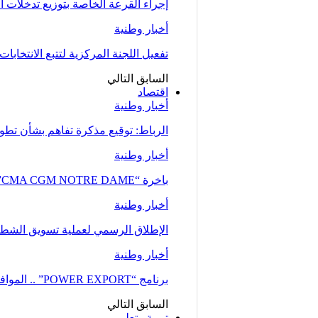
إجراء القرعة الخاصة بتوزيع تدخلات
أخبار وطنية
تفعيل اللجنة المركزية لتتبع الانتخابات 
السابق
التالي
اقتصاد
أخبار وطنية
الرباط: توقيع مذكرة تفاهم بشأن تطوير
أخبار وطنية
باخرة “CMA CGM NOTRE DAME”، إحدى أكبر ناقلات الحاويات، ترسو بميناء طنجة…
أخبار وطنية
الإطلاق الرسمي لعملية تسويق الشطر ا
أخبار وطنية
برنامج “POWER EXPORT” .. الموافقة على نحو 100 طلب لدعم ومواكبة المقاولات
السابق
التالي
تربية وتعليم