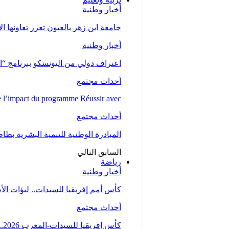
أخبار وطنية
جامعة ابن زهر بالعيون تعزز تعاونها ا
أخبار وطنية
اعتراف دولي من اليونسكو ببرنامج “ا
أحداث مجتمع
l’impact du programme Réussir avec…
أحداث مجتمع
المبادرة الوطنية للتنمية البشرية بط
السابق
التالي
رياضة
أخبار وطنية
كأس أمم إفريقيا للسيدات.. لبؤات ال
أحداث مجتمع
كأس إفريقيا للسيدات-المغرب 2026.. المنتخب المغربي يتأهل إلى ربع النهائي عقب تعادله مع…