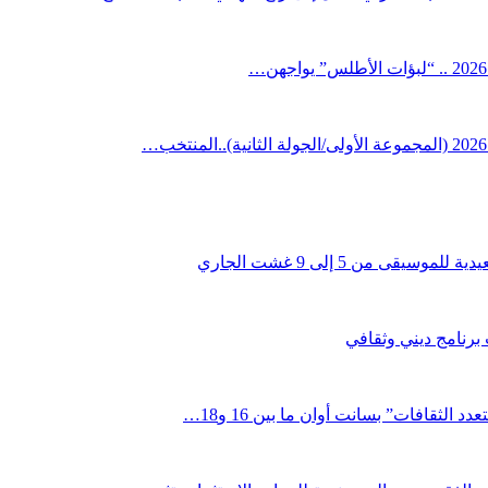
قى من 5 إلى 9 غشت الجاري
 برنامج ديني وثقافي
لثقافات” بسانت أوان ما بين 16 و18…