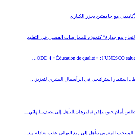
لأكاديمي مع جامعتين بجزر الكناري
لنجاح مع جدارة” كنموذج للممارسات الفضلى في التعليم
ODD 4 « Éducation de qualité » : l’UNESCO salue 
اطا.. استثمار استراتيجي في الرأسمال البشري لتعزيز…
أطلس أمام جنوب إفريقيا برهان التأهل إلى نصف النهائي…