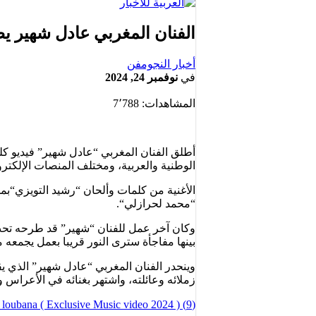
⁠الفنان المغربي عادل شهير يط
أخبار النجوم
فن
في
نوفمبر 24, 2024
المشاهدات:
7٬788
أطلق الفنان المغربي “عادل شهير” فيديو كلي
الوطنية والعربية، ومختلف المنصات الإلكترون
الأغنية من كلمات وألحان “رشيد التويزي“ب
“محمد لحرازلي“.
وكان آخر عمل للفنان “شهير” قد طرحه تحت
بينها مفاجأة سترى النور قريبا بعمل يجمعه
وينحدر الفنان المغربي “عادل شهير” الذي ي
زملائه وعائلته، واشتهر بغنائه في الأعراس
(9) Adil Chahir – Ya loubana ( Exclusive Music video 2024 ) عادل شهير – ياللوبانا – YouTube