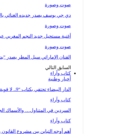
صوت وصورة
دي جي يوسف يصدر جديده الغنائي بالتع
صوت وصورة
أغنية مستحيل جديد النجم المغربي عب
صوت وصورة
الفنان الإماراتي سيل المطر يصدر “بدلت
السابق
التالي
كتاب وآراء
أخبار وطنية
الدار البيضاء تحتفي بكتاب “9.. لا قوية ولا ضعيفة… أم” للصحفية زينب…
كتاب وآراء
السردين في المتناول… والأسماك الجي
كتاب وآراء
أهم أوجه التباين بين مشروع القانون رقم 66.23 كما تبنته الحكومة وملاحظات جمع