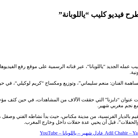
رح فيديو كليب “ياللوبانة”
ب عمله الجديد “ياللوبانا“، عبر قناته الرسمية على موقع رفع الفيديوه
ية.
مساهمة الفنان: منعم سليماني”، وتوزيع ومكساج “كريم لوكيلي“، في ح
 عنوان “دابزنا” التي حققت الآلاف من المشاهدات، في حين كثف مؤخر
 مع نجم مغربي شهير.
قيم بالديار الفرنسية، من مدينة مكناس، حيث بدأ نشاطه الفني وصقل م
 والحفلات”، قبل أن يحيي عدة حفلات داخل وخارج المغرب.