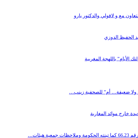
اون مع و لافولي والدكتور يارو
د الحفيظ الدوزي
ك الأيام” باللهجة المغربية
دة خارج موائد المغاربة
ية هيئات…