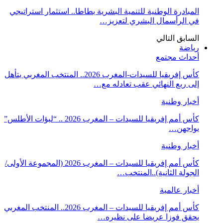
المبادرة الوطنية للتنمية البشرية بطاطا.. استثمار استراتيجي
في الرأسمال البشري لتعزيز…
السابق
التالي
رياضة
أحداث مجتمع
كأس إفريقيا للسيدات-المغرب 2026.. المنتخب المغربي يتأهل
إلى ربع النهائي عقب تعادله مع…
أخبار وطنية
كأس أمم إفريقيا للسيدات – المغرب 2026 .. “لبؤات الأطلس”
يواجهن…
أخبار وطنية
كأس أمم إفريقيا للسيدات – المغرب 2026 (المجموعة الأولى/
الجولة الثانية)..المنتخب…
أخبار عالمية
كأس أمم إفريقيا للسيدات – المغرب 2026.. المنتخب المغربي
يحقق فوزا عريضا على نظيره…