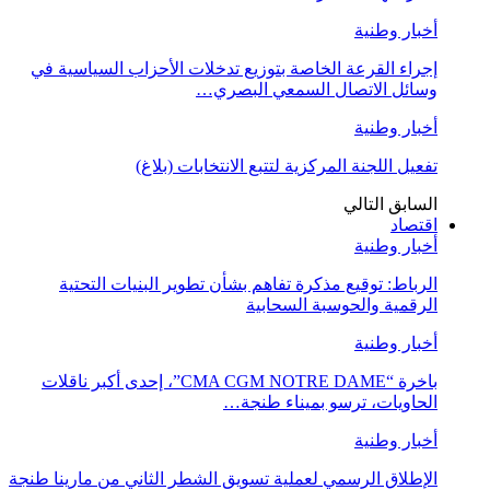
أخبار وطنية
إجراء القرعة الخاصة بتوزيع تدخلات الأحزاب السياسية في
وسائل الاتصال السمعي البصري…
أخبار وطنية
تفعيل اللجنة المركزية لتتبع الانتخابات (بلاغ)
السابق
التالي
اقتصاد
أخبار وطنية
الرباط: توقيع مذكرة تفاهم بشأن تطوير البنيات التحتية
الرقمية والحوسبة السحابية
أخبار وطنية
باخرة “CMA CGM NOTRE DAME”، إحدى أكبر ناقلات
الحاويات، ترسو بميناء طنجة…
أخبار وطنية
الإطلاق الرسمي لعملية تسويق الشطر الثاني من مارينا طنجة