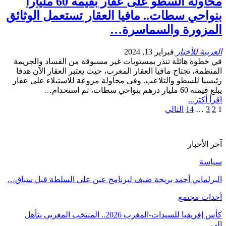
محاولة السطو على عقار بقيمة 60 مليارا
بنواحي سطات.. مافيا العقار تستعمل الوثائق
المزورة والسماسرة…
العربية للأخبار
فبراير 13, 2024
في خطوة هائلة تنذر بمستويات غير مسبوقة من الفساد والجريمة
المنظمة، تجتاح مافيا العقار المغرب، حيث يعتبر العقار الآن هدفا
رئيسيا للسطو والتلاعب. وفي محاولة مروعة للاستيلاء على عقار
يبلغ قيمته 60 مليار درهم بنواحي سطات، تم استخدام…
اقرأ أكثر...
1
2
3
…
14
التالي
آخر الأخبار
سياسة
البرلماني أحمد بريجة ضيف لبرنامج عين على السلطة قبل سباق…
أحداث مجتمع
كأس إفريقيا للسيدات-المغرب 2026.. المنتخب المغربي يتأهل
إلى…