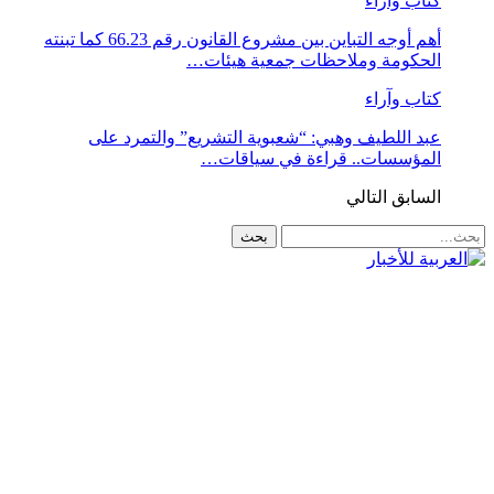
كتاب وآراء
أهم أوجه التباين بين مشروع القانون رقم 66.23 كما تبنته
الحكومة وملاحظات جمعية هيئات…
كتاب وآراء
عبد اللطيف وهبي: “شعبوية التشريع” والتمرد على
المؤسسات.. قراءة في سياقات…
السابق
التالي