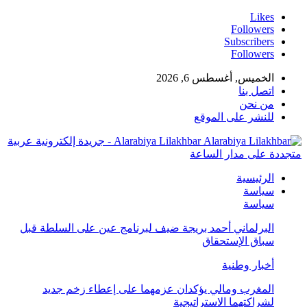
Likes
Followers
Subscribers
Followers
الخميس, أغسطس 6, 2026
اتصل بنا
من نحن
للنشر على الموقع
Alarabiya Lilakhbar - جريدة إلكترونية عربية
متجددة على مدار الساعة
الرئيسية
سياسة
سياسة
البرلماني أحمد بريجة ضيف لبرنامج عين على السلطة قبل
سباق الإستحقاق
أخبار وطنية
المغرب ومالي يؤكدان عزمهما على إعطاء زخم جديد
لشراكتهما الاستراتيجية