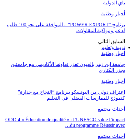
باي الدولية
أخبار وطنية
برنامج “POWER EXPORT” .. الموافقة على نحو 100 طلب
لدعم ومواكبة المقاولات
السابق
التالي
تربية وتعليم
أخبار وطنية
جامعة ابن زهر بالعيون تعزز تعاونها الأكاديمي مع جامعتين
بجزر الكناري
أخبار وطنية
اعتراف دولي من اليونسكو ببرنامج “النجاح مع جدارة”
كنموذج للممارسات الفضلى في التعليم
أحداث مجتمع
ODD 4 « Éducation de qualité » : l’UNESCO salue l’impact
du programme Réussir avec…
أحداث مجتمع