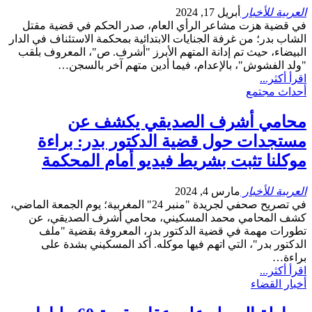
العربية للأخبار
أبريل 17, 2024
في قضية هزت مشاعر الرأي العام، صدر الحكم في قضية مقتل
الشاب بدر؛ من غرفة الجنايات الابتدائية بمحكمة الاستئناف في الدار
البيضاء، حيث تم إدانة المتهم الأبرز "أشرف. ص"، المعروف بلقب
"ولد الفشوش"، بالإعدام، فيما أدين متهم آخر بالسجن…
اقرأ أكثر...
أحداث مجتمع
محامي أشرف الصديقي يكشف عن
مستجدات حول قضية الدكتور بدر: براءة
موكلنا تثبت بشريط فيديو أمام المحكمة
العربية للأخبار
مارس 4, 2024
في تصريح صحفي لجريدة "منبر 24" المغربية؛ يوم الجمعة الماضي،
كشف المحامي محمد المسكيني، محامي أشرف الصديقي، عن
تطورات مهمة في قضية الدكتور بدر، المعروفة بقضية "ملف
الدكتور بدر"، التي اتهم فيها موكله. أكد المسكيني بشدة على
براءة…
اقرأ أكثر...
أخبار القضاء