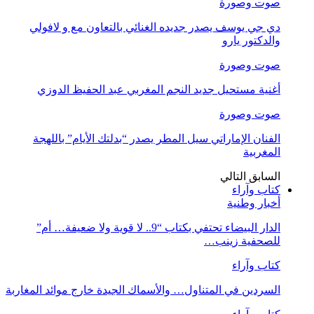
صوت وصورة
دي جي يوسف يصدر جديده الغنائي بالتعاون مع و لافولي
والدكتور يارو
صوت وصورة
أغنية مستحيل جديد النجم المغربي عبد الحفيظ الدوزي
صوت وصورة
الفنان الإماراتي سيل المطر يصدر “بدلتك الأيام” باللهجة
المغربية
السابق
التالي
كتاب وآراء
أخبار وطنية
الدار البيضاء تحتفي بكتاب “9.. لا قوية ولا ضعيفة… أم”
للصحفية زينب…
كتاب وآراء
السردين في المتناول… والأسماك الجيدة خارج موائد المغاربة