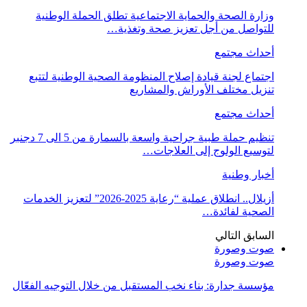
وزارة الصحة والحماية الاجتماعية تطلق الحملة الوطنية
للتواصل من أجل تعزيز صحة وتغذية…
أحداث مجتمع
اجتماع لجنة قيادة إصلاح المنظومة الصحية الوطنية لتتبع
تنزيل مختلف الأوراش والمشاريع
أحداث مجتمع
تنظيم حملة طبية جراحية واسعة بالسمارة من 5 الى 7 دجنبر
لتوسيع الولوج إلى العلاجات…
أخبار وطنية
أزيلال.. انطلاق عملية “رعاية 2025-2026” لتعزيز الخدمات
الصحية لفائدة…
السابق
التالي
صوت وصورة
صوت وصورة
مؤسسة جدارة: بناء نخب المستقبل من خلال التوجيه الفعّال