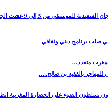
دية للموسيقى من 5 إلى 9 غشت الجاري
م في صلب برنامج ديني وثقافي
لمغرب متعدد…
ي للمهاجر بالفقيه بن صالح..…
ثون يسلطون الضوء على الحضارة المغربية انط