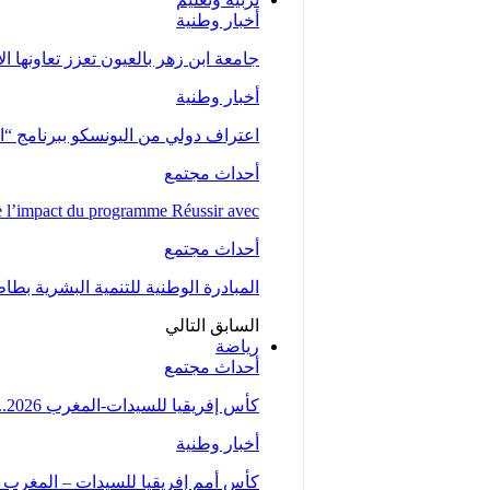
أخبار وطنية
جامعة ابن زهر بالعيون تعزز تعاونها ا
أخبار وطنية
اعتراف دولي من اليونسكو ببرنامج “ا
أحداث مجتمع
l’impact du programme Réussir avec…
أحداث مجتمع
المبادرة الوطنية للتنمية البشرية بط
السابق
التالي
رياضة
أحداث مجتمع
كأس إفريقيا للسيدات-المغرب 2026.. المنتخب المغربي يتأهل إلى ربع النهائي عقب تعادله مع…
أخبار وطنية
كأس أمم إفريقيا للسيدات – المغرب 2026 .. “لبؤات الأطلس” يواجهن…