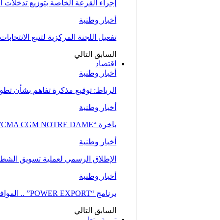
إجراء القرعة الخاصة بتوزيع تدخلات
أخبار وطنية
تفعيل اللجنة المركزية لتتبع الانتخابات 
السابق
التالي
اقتصاد
أخبار وطنية
الرباط: توقيع مذكرة تفاهم بشأن تطوير
أخبار وطنية
باخرة “CMA CGM NOTRE DAME”، إحدى أكبر ناقلات الحاويات، ترسو بميناء طنجة…
أخبار وطنية
الإطلاق الرسمي لعملية تسويق الشطر ا
أخبار وطنية
برنامج “POWER EXPORT” .. الموافقة على نحو 100 طلب لدعم ومواكبة المقاولات
السابق
التالي
تربية وتعليم