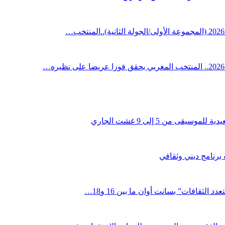
قى من 5 إلى 9 غشت الجاري
 برنامج ديني وثقافي
لثقافات” بسانت أوان ما بين 16 و18…