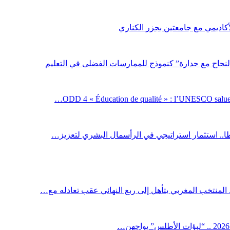
لأكاديمي مع جامعتين بجزر الكناري
لنجاح مع جدارة” كنموذج للممارسات الفضلى في التعليم
ODD 4 « Éducation de qualité » : l’UNESCO salue 
اطا.. استثمار استراتيجي في الرأسمال البشري لتعزيز…