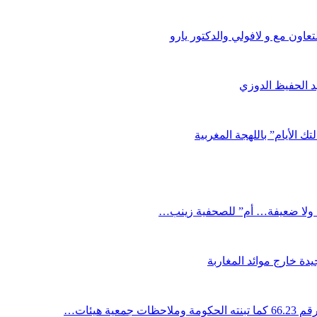
اون مع و لافولي والدكتور يارو
د الحفيظ الدوزي
ك الأيام” باللهجة المغربية
دة خارج موائد المغاربة
ية هيئات…