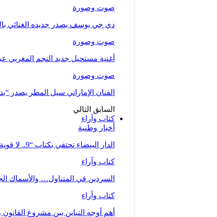
صوت وصورة
دي جي يوسف يصدر جديده الغنائي بالتع
صوت وصورة
أغنية مستحيل جديد النجم المغربي عب
صوت وصورة
الفنان الإماراتي سيل المطر يصدر “بدلت
السابق
التالي
كتاب وآراء
أخبار وطنية
الدار البيضاء تحتفي بكتاب “9.. لا قوية ولا ضعيفة… أم” للصحفية زينب…
كتاب وآراء
السردين في المتناول… والأسماك الجي
كتاب وآراء
أهم أوجه التباين بين مشروع القانون رقم 66.23 كما تبنته الحكومة وملاحظات جمع