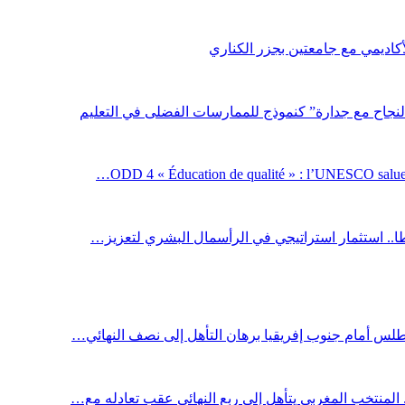
لأكاديمي مع جامعتين بجزر الكناري
لنجاح مع جدارة” كنموذج للممارسات الفضلى في التعليم
ODD 4 « Éducation de qualité » : l’UNESCO salue 
اطا.. استثمار استراتيجي في الرأسمال البشري لتعزيز…
أطلس أمام جنوب إفريقيا برهان التأهل إلى نصف النهائي…