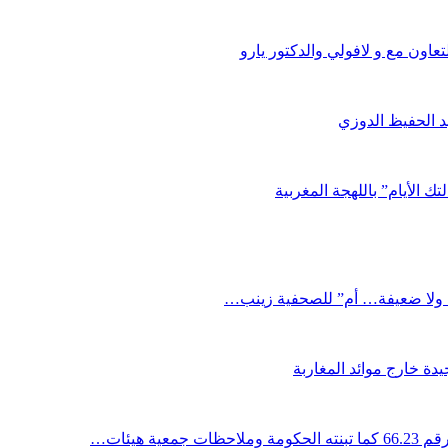
اون مع و لافولي والدكتور يارو
د الحفيظ الدوزي
ك الأيام” باللهجة المغربية
دة خارج موائد المغاربة
ية هيئات…