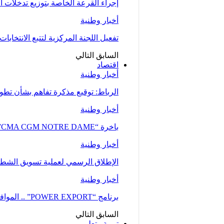
إجراء القرعة الخاصة بتوزيع تدخلات
أخبار وطنية
تفعيل اللجنة المركزية لتتبع الانتخابات 
السابق
التالي
اقتصاد
أخبار وطنية
الرباط: توقيع مذكرة تفاهم بشأن تطوير
أخبار وطنية
باخرة “CMA CGM NOTRE DAME”، إحدى أكبر ناقلات الحاويات، ترسو بميناء طنجة…
أخبار وطنية
الإطلاق الرسمي لعملية تسويق الشطر ا
أخبار وطنية
برنامج “POWER EXPORT” .. الموافقة على نحو 100 طلب لدعم ومواكبة المقاولات
السابق
التالي
تربية وتعليم