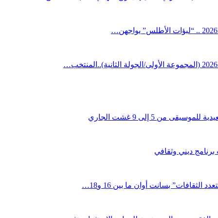
قى من 5 إلى 9 غشت الجاري
 برنامج ديني وثقافي
لثقافات” بسانت أوان ما بين 16 و18…