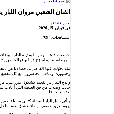
الفنان الشعبي مروان اللبار يشعل ميغاراما في
أخبار فنية
فن
في
فبراير 15, 2026
المشاهدات:
7٬097
احتضنت قاعة ميغاراما بمدينة الدار البيضا
سهرة استثنائية امتزج فيها نبض الحب بروح التراث، م
ليلة تحوّلت فيها القاعة إلى فضاء نابض بال
وجمهوره. وتماهى الحاضرون مع كل مقطع وكل
وأبدع اللبار في تقديم كشكول فني غني، مزج فيه
جانب وصلات من فن العيطة التي أعادت للم
احتفاليًا خاصًا.
يروم تعزيز حضوره ولقاء عشاق صوته داخل