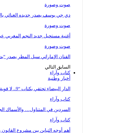
صوت وصورة
دي جي يوسف يصدر جديده الغنائي بالتع
صوت وصورة
أغنية مستحيل جديد النجم المغربي عب
صوت وصورة
الفنان الإماراتي سيل المطر يصدر “بدلت
السابق
التالي
كتاب وآراء
أخبار وطنية
الدار البيضاء تحتفي بكتاب “9.. لا قوية ولا ضعيفة… أم” للصحفية زينب…
كتاب وآراء
السردين في المتناول… والأسماك الجي
كتاب وآراء
أهم أوجه التباين بين مشروع القانون رقم 66.23 كما تبنته الحكومة وملاحظات جمع