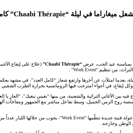
 ليلة “Chaabi Thérapie” كاملة العدد
ء، بمناسبة عيد الحب، عرض
“Chaabi Thérapie”
(علاج على إيقاع الأغني
ن تنظيم “Work Event” .
حياة، بعدما امتلأت عن آخرها وارتفع شعار “كامل العدد”، في مشهد يعكس 
 إيقاع، في أجواء امتزجت فيها الرومانسية بحرارة الطرب الشعبي ا
 بين الأغاني التراثية والشعبية، من بينها “بغيني نبغيك”، “العار يا العا
نصة روح الزمن الجميل، وسط تفاعل مباشر مع الجمهور ومفاجآت أله
ويأتي حفل الدار البيضاء كثاني محطة ضمن جولة فنية جديدة تنظّمها “
 الوطن وخارجه.