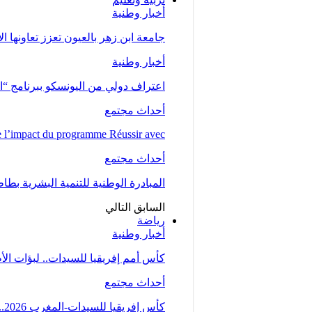
أخبار وطنية
جامعة ابن زهر بالعيون تعزز تعاونها ا
أخبار وطنية
اعتراف دولي من اليونسكو ببرنامج “ا
أحداث مجتمع
l’impact du programme Réussir avec…
أحداث مجتمع
المبادرة الوطنية للتنمية البشرية بط
السابق
التالي
رياضة
أخبار وطنية
كأس أمم إفريقيا للسيدات.. لبؤات ال
أحداث مجتمع
كأس إفريقيا للسيدات-المغرب 2026.. المنتخب المغربي يتأهل إلى ربع النهائي عقب تعادله مع…