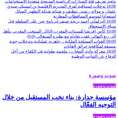
وتُعِيد تعريف فئة السيارات الرياضية المدمجة متعددة الاستخدامات
18:00
تدخلات استباقية لفرق المديرية الإقليمية بن امسيك، سيدي
عثمان و مولاي رشيد.. تنظيف و صيانة شبكة التطهير السائل
استعدادا لموسم التساقطات المطرية
16:00
البرلماني أحمد بريجة ضيف لبرنامج عين على السلطة قبل
سباق الإستحقاق
10:00
كأس إفريقيا للسيدات-المغرب 2026.. المنتخب المغربي يتأهل
إلى ربع النهائي عقب تعادله مع نظيره السنغالي (0-0)
09:00
القوات المسلحة الملكية .. جاهزية عملياتية وتدخلات جوية
منسقة لمكافحة حرائق الغابات
18:00
معركة وادي المخازن: ملحمة بطولية في الكفاح من أجل
الدفاع عن الثوابت الوطنية
صوت وصورة
صوت وصورة
مؤسسة جدارة: بناء نخب المستقبل من خلال
التوجيه الفعّال
صوت وصورة