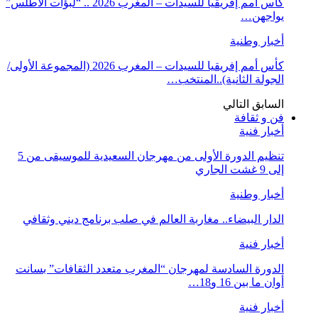
كأس أمم إفريقيا للسيدات – المغرب 2026 .. “لبؤات الأطلس”
يواجهن…
أخبار وطنية
كأس أمم إفريقيا للسيدات – المغرب 2026 (المجموعة الأولى/
الجولة الثانية)..المنتخب…
السابق
التالي
فن و ثقافة
أخبار فنية
تنظيم الدورة الأولى من مهرجان السعيدية للموسيقى من 5
إلى 9 غشت الجاري
أخبار وطنية
الدار البيضاء.. مغاربة العالم في صلب برنامج ديني وثقافي
أخبار فنية
الدورة السادسة لمهرجان “المغرب متعدد الثقافات” بسانت
أوان ما بين 16 و18…
أخبار فنية