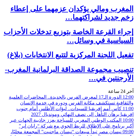
المغرب ومالي يؤكدان عزمهما على إعطاء
زخم جديد لشراكتهما…
إجراء القرعة الخاصة بتوزيع تدخلات الأحزاب
السياسية في وسائل…
تفعيل اللجنة المركزية لتتبع الانتخابات (بلاغ)
تنصيب مجموعة الصداقة البرلمانية المغرب-
الأرجنتين في…
آخر 24 ساعة
12:00
الدورة الـ17 لمعرض الفرس بالجديدة.. المحاضرات العلمية
والثقافية تستكشف مكانة الفرس ودوره في خدمة الإنسان
11:00
كأس أمم إفريقيا للسيدات.. لبؤات الأطلس أمام جنوب
إفريقيا برهان التأهل إلى نصف النهائي ومونديال 2027
10:00
المكتب الوطني المغربي للسياحة يعزز جاذبية الجهات عبر
أكبر برنامج على الإطلاق للربط الجوي مع شركة “رايان إير”
09:00
نيسان مصر تبدأ مبيعات “نيسان ماجنيت” المجمعة محليًا،