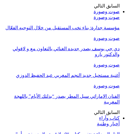
السابق
التالي
صوت وصورة
صوت وصورة
مؤسسة جدارة: بناء نخب المستقبل من خلال التوجيه الفعّال
صوت وصورة
دي جي يوسف يصدر جديده الغنائي بالتعاون مع و لافولي
والدكتور يارو
صوت وصورة
أغنية مستحيل جديد النجم المغربي عبد الحفيظ الدوزي
صوت وصورة
الفنان الإماراتي سيل المطر يصدر “بدلتك الأيام” باللهجة
المغربية
السابق
التالي
كتاب وآراء
أخبار وطنية