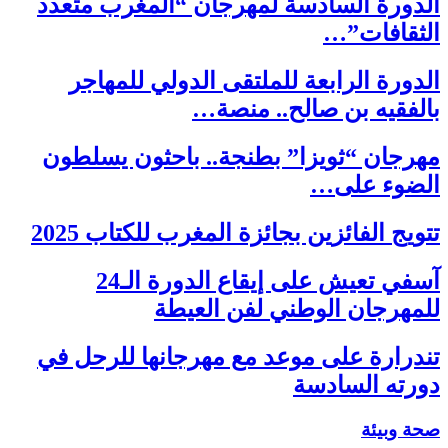
الدورة السادسة لمهرجان “المغرب متعدد
الثقافات”…
الدورة الرابعة للملتقى الدولي للمهاجر
بالفقيه بن صالح.. منصة…
مهرجان “ثويزا” بطنجة.. باحثون يسلطون
الضوء على…
تتويج الفائزين بجائزة المغرب للكتاب 2025
آسفي تعيش على إيقاع الدورة الـ24
للمهرجان الوطني لفن العيطة
تندرارة على موعد مع مهرجانها للرحل في
دورته السادسة
صحة وبيئة