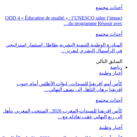
أحداث مجتمع
ODD 4 « Éducation de qualité » : l’UNESCO salue l’impact
du programme Réussir avec…
أحداث مجتمع
المبادرة الوطنية للتنمية البشرية بطاطا.. استثمار استراتيجي
في الرأسمال البشري لتعزيز…
السابق
التالي
رياضة
أخبار وطنية
كأس أمم إفريقيا للسيدات.. لبؤات الأطلس أمام جنوب
إفريقيا برهان التأهل إلى نصف النهائي…
أحداث مجتمع
كأس إفريقيا للسيدات-المغرب 2026.. المنتخب المغربي يتأهل
إلى ربع النهائي عقب تعادله مع…
أخبار وطنية