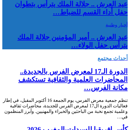
عيد العرش .. جلالة الملك يترأس بتطوان
حفل أداء القسم للضباط…
أخبار وطنية
عيد العرش .. أمير المؤمنين جلالة الملك
يترأس حفل الولاء…
أحداث مجتمع
الدورة الـ17 لمعرض الفرس بالجديدة..
المحاضرات العلمية والثقافية تستكشف
مكانة الفرس…
تنظم جمعية معرض الفرس، يوم الجمعة 16 أكتوبر المقبل، في إطار
فعاليات الدورة ال17 لمعرض الفرس للجديدة، محاضرات ثقافية
وعلمية تجمع نخبة من الباحثين والخبراء والمهنيين. وأبرز المنظمون
في…
كأس إفريقيا للسيدات-المغرب 2026..