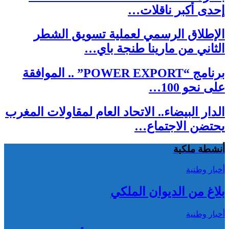
إحدى أكبر ناقلات…
الإطلاق الرسمي لعملية تسويق الشطر
الثاني من مارينا طنجة باي…
برنامج “POWER EXPORT” .. الموافقة
على نحو 100…
الدار البيضاء.. الاتحاد العام لمقاولات المغرب
يحتضن الاجتماع…
أنشطة ملكية
أخبار وطنية
بلاغ من الديوان الملكي
أخبار وطنية