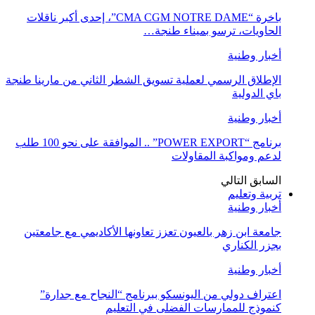
باخرة “CMA CGM NOTRE DAME”، إحدى أكبر ناقلات
الحاويات، ترسو بميناء طنجة…
أخبار وطنية
الإطلاق الرسمي لعملية تسويق الشطر الثاني من مارينا طنجة
باي الدولية
أخبار وطنية
برنامج “POWER EXPORT” .. الموافقة على نحو 100 طلب
لدعم ومواكبة المقاولات
السابق
التالي
تربية وتعليم
أخبار وطنية
جامعة ابن زهر بالعيون تعزز تعاونها الأكاديمي مع جامعتين
بجزر الكناري
أخبار وطنية
اعتراف دولي من اليونسكو ببرنامج “النجاح مع جدارة”
كنموذج للممارسات الفضلى في التعليم