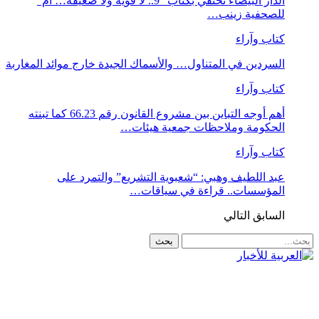
الدار البيضاء تحتفي بكتاب “9.. لا قوية ولا ضعيفة… أم”
للصحفية زينب…
كتاب وآراء
السردين في المتناول… والأسماك الجيدة خارج موائد المغاربة
كتاب وآراء
أهم أوجه التباين بين مشروع القانون رقم 66.23 كما تبنته
الحكومة وملاحظات جمعية هيئات…
كتاب وآراء
عبد اللطيف وهبي: “شعبوية التشريع” والتمرد على
المؤسسات.. قراءة في سياقات…
السابق
التالي