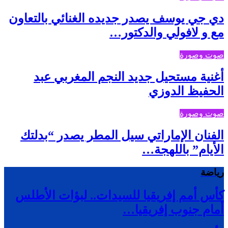
دي جي يوسف يصدر جديده الغنائي بالتعاون
مع و لافولي والدكتور…
صوت وصورة
أغنية مستحيل جديد النجم المغربي عبد
الحفيظ الدوزي
صوت وصورة
الفنان الإماراتي سيل المطر يصدر “بدلتك
الأيام” باللهجة…
رياضة
كأس أمم إفريقيا للسيدات.. لبؤات الأطلس
أمام جنوب إفريقيا…