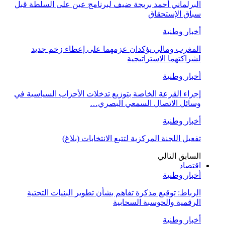
البرلماني أحمد بريجة ضيف لبرنامج عين على السلطة قبل
سباق الإستحقاق
أخبار وطنية
المغرب ومالي يؤكدان عزمهما على إعطاء زخم جديد
لشراكتهما الاستراتيجية
أخبار وطنية
إجراء القرعة الخاصة بتوزيع تدخلات الأحزاب السياسية في
وسائل الاتصال السمعي البصري…
أخبار وطنية
تفعيل اللجنة المركزية لتتبع الانتخابات (بلاغ)
السابق
التالي
اقتصاد
أخبار وطنية
الرباط: توقيع مذكرة تفاهم بشأن تطوير البنيات التحتية
الرقمية والحوسبة السحابية
أخبار وطنية