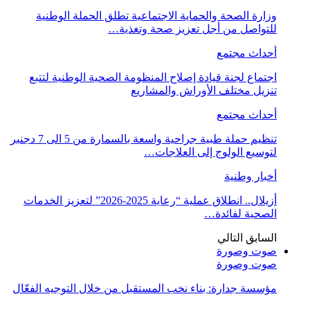
وزارة الصحة والحماية الاجتماعية تطلق الحملة الوطنية
للتواصل من أجل تعزيز صحة وتغذية…
أحداث مجتمع
اجتماع لجنة قيادة إصلاح المنظومة الصحية الوطنية لتتبع
تنزيل مختلف الأوراش والمشاريع
أحداث مجتمع
تنظيم حملة طبية جراحية واسعة بالسمارة من 5 الى 7 دجنبر
لتوسيع الولوج إلى العلاجات…
أخبار وطنية
أزيلال.. انطلاق عملية “رعاية 2025-2026” لتعزيز الخدمات
الصحية لفائدة…
السابق
التالي
صوت وصورة
صوت وصورة
مؤسسة جدارة: بناء نخب المستقبل من خلال التوجيه الفعّال