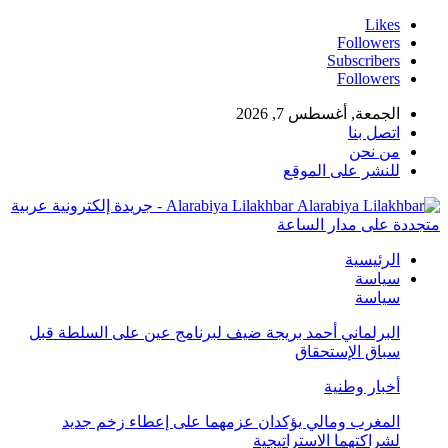
Likes
Followers
Subscribers
Followers
الجمعة, أغسطس 7, 2026
اتصل بنا
من نحن
للنشر على الموقع
Alarabiya Lilakhbar - جريدة إلكترونية عربية
متجددة على مدار الساعة
الرئيسية
سياسة
سياسة
البرلماني أحمد بريجة ضيف لبرنامج عين على السلطة قبل
سباق الإستحقاق
أخبار وطنية
المغرب ومالي يؤكدان عزمهما على إعطاء زخم جديد
لشراكتهما الاستراتيجية