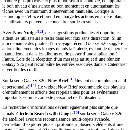
manière plus proactive et plus fluide selon le contexte, en apportant
le bon niveau d’assistance au bon moment et en automatisant les
tâches avec un minimum d’intervention manuelle. Lorsque la
technologie s’efface et prend en charge les actions en arrière-plan,
les utilisateurs peuvent se concentrer sur les résultats.
[12]
Avec
Now Nudge
, des suggestions pertinentes et opportunes
aident les utilisateurs à rester dans leur flux sans distraction. Si un
ami demande des photos d’un voyage récent, Galaxy S26 suggère
automatiquement des images depuis la Galerie, évitant de rechercher
manuellement dans les albums ou de passer d’une application à
l’autre. Lors de la réception d’un message au sujet d’une réunion,
Galaxy S26 peut reconnaître les entrées associées dans le Calendrier
et vérifier les conflits.
[13]
Sur la série Galaxy S26,
Now Brief
devient encore plus proactif
[14]
et personnalisé
. Le widget Now Brief recommande des playlists
d’entraînement et affiche des rappels utiles pour les événements
importants selon le contexte personnel de l’utilisateur.
La recherche d’informations devient également plus simple que
[15]
jamais.
Circle to Search with Google
sur la série Galaxy S26 a
été amélioré avec une reconnaissance multi-objets avancée,
permettant d’explorer plus en profondeur plusieurs éléments d’une
image simultanément. Si un utilisateur repère un look qu’il aime, la