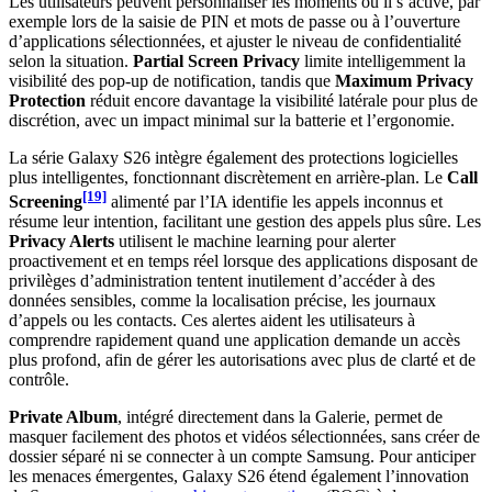
Les utilisateurs peuvent personnaliser les moments où il s’active, par
exemple lors de la saisie de PIN et mots de passe ou à l’ouverture
d’applications sélectionnées, et ajuster le niveau de confidentialité
selon la situation.
Partial Screen Privacy
limite intelligemment la
visibilité des pop-up de notification, tandis que
Maximum Privacy
Protection
réduit encore davantage la visibilité latérale pour plus de
discrétion, avec un impact minimal sur la batterie et l’ergonomie.
La série Galaxy S26 intègre également des protections logicielles
plus intelligentes, fonctionnant discrètement en arrière-plan. Le
Call
[19]
Screening
alimenté par l’IA identifie les appels inconnus et
résume leur intention, facilitant une gestion des appels plus sûre. Les
Privacy Alerts
utilisent le machine learning pour alerter
proactivement et en temps réel lorsque des applications disposant de
privilèges d’administration tentent inutilement d’accéder à des
données sensibles, comme la localisation précise, les journaux
d’appels ou les contacts. Ces alertes aident les utilisateurs à
comprendre rapidement quand une application demande un accès
plus profond, afin de gérer les autorisations avec plus de clarté et de
contrôle.
Private Album
, intégré directement dans la Galerie, permet de
masquer facilement des photos et vidéos sélectionnées, sans créer de
dossier séparé ni se connecter à un compte Samsung. Pour anticiper
les menaces émergentes, Galaxy S26 étend également l’innovation