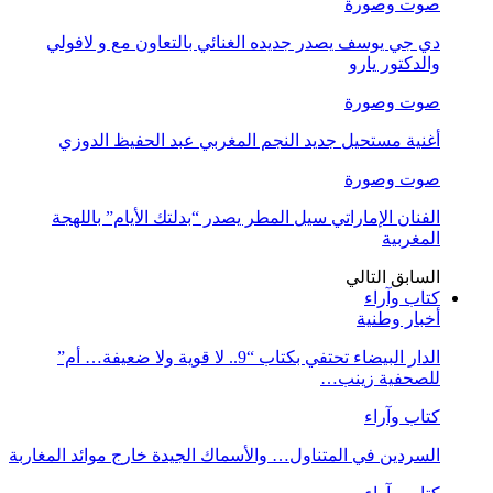
صوت وصورة
دي جي يوسف يصدر جديده الغنائي بالتعاون مع و لافولي
والدكتور يارو
صوت وصورة
أغنية مستحيل جديد النجم المغربي عبد الحفيظ الدوزي
صوت وصورة
الفنان الإماراتي سيل المطر يصدر “بدلتك الأيام” باللهجة
المغربية
السابق
التالي
كتاب وآراء
أخبار وطنية
الدار البيضاء تحتفي بكتاب “9.. لا قوية ولا ضعيفة… أم”
للصحفية زينب…
كتاب وآراء
السردين في المتناول… والأسماك الجيدة خارج موائد المغاربة