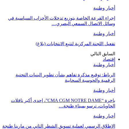
أخبار وطنية
إجراء القرعة الخاصة بتوزيع تدخلات الأحزاب السياسية في
وسائل الاتصال السمعي البصري…
أخبار وطنية
تفعيل اللجنة المركزية لتتبع الانتخابات (بلاغ)
السابق
التالي
اقتصاد
أخبار وطنية
الرباط: توقيع مذكرة تفاهم بشأن تطوير البنيات التحتية
الرقمية والحوسبة السحابية
أخبار وطنية
باخرة “CMA CGM NOTRE DAME”، إحدى أكبر ناقلات
الحاويات، ترسو بميناء طنجة…
أخبار وطنية
الإطلاق الرسمي لعملية تسويق الشطر الثاني من مارينا طنجة