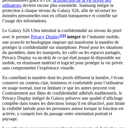
personnalisées grâce à l’IA,
la protection de la vie privée des
utilisateurs
devient encore plus essentielle. Samsung intègre la
protection à chaque niveau du Galaxy S26, afin de sécuriser les
données personnelles tout en offrant transparence et contrôle sur
l’usage des informations.
Le Galaxy S26 Ultra introduit la confidentialité au niveau du pixel
[18]
avec le premier
Privacy Display
intégré
de l’industrie mobile,
une avancée technologique majeure qui transforme la manière de
protéger la confidentialité sur smartphone. Pensé pour les situations
du quotidien, dans les transports, les cafés ou les espaces partagés,
Privacy Display va au-delà de ce qui était jusque-là disponible sur
mobile, en réunissant matériel et logiciel pour protéger la vie privée
sans compromettre l’expérience visuelle.
En contrôlant la manière dont les pixels diffusent la lumière, l’écran
conserve un contenu clair, lumineux et confortable pour l’utilisateur
en usage normal, tout en limitant ce que les autres peuvent voir.
Contrairement aux films de confidentialité adhésifs traditionnels, le
Privacy Display intégré de Galaxy préserve une qualité d’affichage
complète dans toutes les directions lorsqu’il est désactivé, puis limite
la visibilité latérale pour les personnes autour lorsque la fonction est
activée, y compris lors du passage entre orientation portrait et
paysage.