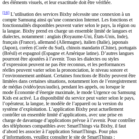
des éléments visuels, et leur exactitude doit être vérifiée.
[16]
L’utilisation des services Bixby nécessite une connexion à un
compte Samsung ainsi qu’une connexion Internet. Les fonctions et
fonctionnalités disponibles peuvent varier selon le pays, la région ou
la langue. Bixby prend en charge un ensemble limité de langues et
dialectes, notamment : anglais (Royaume-Uni, États-Unis, Inde),
français (France), allemand (Allemagne), italien (Italie), japonais
(Japon), coréen (Corée du Sud), chinois mandarin (Chine), portugais
(Brésil) et espagnol (Espagne et Amérique latine). D’autres langues
pourront être ajoutées à l’avenir. Tous les dialectes ou styles
d’expression peuvent ne pas être reconnus, et les performances
réelles peuvent varier selon la prononciation, le niveau sonore et
l’environnement ambiant. Certaines fonctions de Bixby peuvent être
limitées dans certaines situations, notamment lors de l’enregistrement
de médias (vidéo/jeux/audio), pendant les appels, ou lorsque le
mode Économie d’énergie maximale, le mode Urgence ou Samsung
Kids est activé. La disponibilité du service peut varier selon le pays,
l’opérateur, la langue, le modèle de l’appareil ou la version du
système d’exploitation. L’application Bixby peut actuellement
contrôler un ensemble limité d’applications, avec une prise en
charge de davantage d’applications prévue à l’avenir. Pour contrôler
des téléphones compatibles avec SmartThings via Bixby, il faut
d’abord les associer à l’application SmartThings. Pour plus
d’informations, veuillez consulter le site de SmartThings :