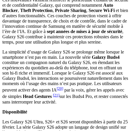
et de confidentialité Galaxy, qui comprend notamment
Auto
Blocker
,
Theft Protection
,
Private Sharing
,
Secure Wi-Fi
et bien
d’autres fonctionnalités. Ces couches de protection visent à offrir
davantage de transparence, de choix et de contrôle, dans le cadre de
l’innovation continue de Samsung en matière de sécurité mobile à
l’ère de l’IA. Et grâce à
sept années de mises à jour de sécurité
,
Galaxy S26 contribue à maintenir ces protections robustes dans le
temps, pour une utilisation plus longue et plus sereine.
La simplicité d’usage de Galaxy S26 se prolonge même lorsque le
smartphone n’est pas en main. La nouvelle série
Galaxy Buds4
constitue un compagnon naturel du Galaxy S26, en étendant les
expériences du quotidien au-delà du téléphone, tout en offrant un
son hi-fi riche et immersif. Lorsque le Galaxy S26 est associé aux
Galaxy Buds4, les interactions se poursuivent naturellement dans les
moments où l’usage des mains n’est pas pratique. Les utilisateurs
[20]
peuvent activer des agents IA
par la voix, gérer les appels avec
[21]
de simples
Head Gestures
sur les Buds4 Pro, et rester connectés
sans interrompre leur activité.
Disponibilité
Les Galaxy S26 Ultra, S26+ et S26 seront disponibles à partir du 25
février. La série Galaxy S26 adopte un langage de design unifié sur