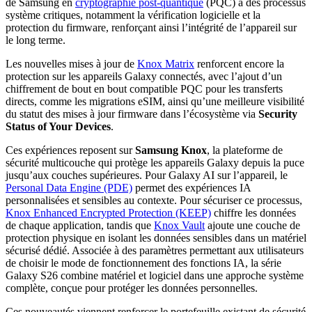
de Samsung en
cryptographie post-quantique
(PQC) à des processus
système critiques, notamment la vérification logicielle et la
protection du firmware, renforçant ainsi l’intégrité de l’appareil sur
le long terme.
Les nouvelles mises à jour de
Knox Matrix
renforcent encore la
protection sur les appareils Galaxy connectés, avec l’ajout d’un
chiffrement de bout en bout compatible PQC pour les transferts
directs, comme les migrations eSIM, ainsi qu’une meilleure visibilité
du statut des mises à jour firmware dans l’écosystème via
Security
Status of Your Devices
.
Ces expériences reposent sur
Samsung Knox
, la plateforme de
sécurité multicouche qui protège les appareils Galaxy depuis la puce
jusqu’aux couches supérieures. Pour Galaxy AI sur l’appareil, le
Personal Data Engine (PDE)
permet des expériences IA
personnalisées et sensibles au contexte. Pour sécuriser ce processus,
Knox Enhanced Encrypted Protection (KEEP)
chiffre les données
de chaque application, tandis que
Knox Vault
ajoute une couche de
protection physique en isolant les données sensibles dans un matériel
sécurisé dédié. Associée à des paramètres permettant aux utilisateurs
de choisir le mode de fonctionnement des fonctions IA, la série
Galaxy S26 combine matériel et logiciel dans une approche système
complète, conçue pour protéger les données personnelles.
Ces nouveautés viennent renforcer le portefeuille existant de sécurité