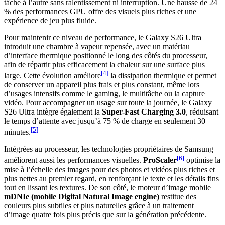
tâche à l’autre sans ralentissement ni interruption. Une hausse de 24
% des performances GPU offre des visuels plus riches et une
expérience de jeu plus fluide.
Pour maintenir ce niveau de performance, le Galaxy S26 Ultra
introduit une chambre à vapeur repensée, avec un matériau
d’interface thermique positionné le long des côtés du processeur,
afin de répartir plus efficacement la chaleur sur une surface plus
[4]
large. Cette évolution améliore
la dissipation thermique et permet
de conserver un appareil plus frais et plus constant, même lors
d’usages intensifs comme le gaming, le multitâche ou la capture
vidéo. Pour accompagner un usage sur toute la journée, le Galaxy
S26 Ultra intègre également la
Super-Fast Charging 3.0
, réduisant
le temps d’attente avec jusqu’à 75 % de charge en seulement 30
[5]
minutes.
Intégrées au processeur, les technologies propriétaires de Samsung
[6]
améliorent aussi les performances visuelles.
ProScaler
optimise la
mise à l’échelle des images pour des photos et vidéos plus riches et
plus nettes au premier regard, en renforçant le texte et les détails fins
tout en lissant les textures. De son côté, le moteur d’image mobile
mDNIe (mobile Digital Natural Image engine)
restitue des
couleurs plus subtiles et plus naturelles grâce à un traitement
d’image quatre fois plus précis que sur la génération précédente.