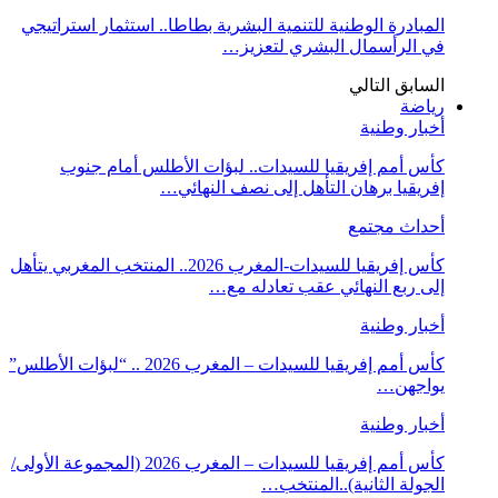
المبادرة الوطنية للتنمية البشرية بطاطا.. استثمار استراتيجي
في الرأسمال البشري لتعزيز…
السابق
التالي
رياضة
أخبار وطنية
كأس أمم إفريقيا للسيدات.. لبؤات الأطلس أمام جنوب
إفريقيا برهان التأهل إلى نصف النهائي…
أحداث مجتمع
كأس إفريقيا للسيدات-المغرب 2026.. المنتخب المغربي يتأهل
إلى ربع النهائي عقب تعادله مع…
أخبار وطنية
كأس أمم إفريقيا للسيدات – المغرب 2026 .. “لبؤات الأطلس”
يواجهن…
أخبار وطنية
كأس أمم إفريقيا للسيدات – المغرب 2026 (المجموعة الأولى/
الجولة الثانية)..المنتخب…