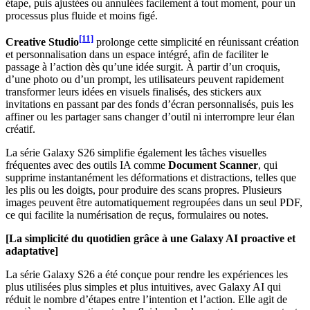
étape, puis ajustées ou annulées facilement à tout moment, pour un
processus plus fluide et moins figé.
[11]
Creative Studio
prolonge cette simplicité en réunissant création
et personnalisation dans un espace intégré, afin de faciliter le
passage à l’action dès qu’une idée surgit. À partir d’un croquis,
d’une photo ou d’un prompt, les utilisateurs peuvent rapidement
transformer leurs idées en visuels finalisés, des stickers aux
invitations en passant par des fonds d’écran personnalisés, puis les
affiner ou les partager sans changer d’outil ni interrompre leur élan
créatif.
La série Galaxy S26 simplifie également les tâches visuelles
fréquentes avec des outils IA comme
Document Scanner
, qui
supprime instantanément les déformations et distractions, telles que
les plis ou les doigts, pour produire des scans propres. Plusieurs
images peuvent être automatiquement regroupées dans un seul PDF,
ce qui facilite la numérisation de reçus, formulaires ou notes.
[La simplicité du quotidien grâce à une Galaxy AI proactive et
adaptative]
La série Galaxy S26 a été conçue pour rendre les expériences les
plus utilisées plus simples et plus intuitives, avec Galaxy AI qui
réduit le nombre d’étapes entre l’intention et l’action. Elle agit de