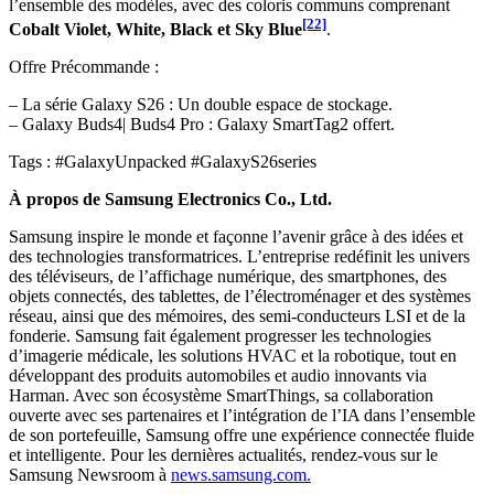
l’ensemble des modèles, avec des coloris communs comprenant
[22]
Cobalt Violet, White, Black et Sky Blue
.
Offre Précommande :
– La série Galaxy S26 : Un double espace de stockage.
– Galaxy Buds4| Buds4 Pro : Galaxy SmartTag2 offert.
Tags : #GalaxyUnpacked #GalaxyS26series
À propos de Samsung Electronics Co., Ltd.
Samsung inspire le monde et façonne l’avenir grâce à des idées et
des technologies transformatrices. L’entreprise redéfinit les univers
des téléviseurs, de l’affichage numérique, des smartphones, des
objets connectés, des tablettes, de l’électroménager et des systèmes
réseau, ainsi que des mémoires, des semi-conducteurs LSI et de la
fonderie. Samsung fait également progresser les technologies
d’imagerie médicale, les solutions HVAC et la robotique, tout en
développant des produits automobiles et audio innovants via
Harman. Avec son écosystème SmartThings, sa collaboration
ouverte avec ses partenaires et l’intégration de l’IA dans l’ensemble
de son portefeuille, Samsung offre une expérience connectée fluide
et intelligente. Pour les dernières actualités, rendez-vous sur le
Samsung Newsroom à
news.samsung.com.