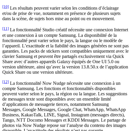
[10]
Les résultats peuvent varier selon les conditions d’éclairage
et/ou de prise de vue, notamment en présence de plusieurs sujets
dans la scène, de sujets hors mise au point ou en mouvement.
[11]
La fonctionnalité Studio créatif nécessite une connexion Internet
et une connexion à un compte Samsung. La disponibilité de la
fonctionnalité peut varier selon le pays, la langue ou le modèle de
l’appareil. L’exactitude et la fiabilité des images générées ne sont pas
garanties. Les packs de stickers sont compatibles uniquement avec le
clavier Samsung et peuvent être partagés exclusivement via Quick
Share avec d’autres appareils Galaxy équipés de One UI 5.0 ou
version ultérieure, ainsi qu’avec la version 13.8.50.x de l’application
Quick Share ou une version ultérieure.
[12]
La fonctionnalité Now Nudge nécessite une connexion à un
compte Samsung. Les fonctions et fonctionnalités disponibles
peuvent varier selon le pays, la région ou la langue. Les suggestions
de messages texte sont disponibles avec un ensemble limité
d’applications de messagerie tierces, notamment Samsung
Messages, Google Messages, Google Chat, WhatsApp, WhatsApp
Business, KakaoTalk, LINE, Signal, Instagram (messages directs),
Tango, NTT Docomo Messages et KDDI Messages. Le partage de
photos via Now Nudge repose sur l’analyse du contenu des images
disponible. L’exactitude des résultats n’est pas garantie.