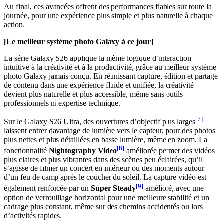
Au final, ces avancées offrent des performances fiables sur toute la
journée, pour une expérience plus simple et plus naturelle à chaque
action.
[Le meilleur système photo Galaxy à ce jour]
La série Galaxy S26 applique la même logique d’interaction
intuitive à la créativité et à la productivité, grâce au meilleur système
photo Galaxy jamais conçu. En réunissant capture, édition et partage
de contenu dans une expérience fluide et unifiée, la créativité
devient plus naturelle et plus accessible, même sans outils
professionnels ni expertise technique.
[7]
Sur le Galaxy S26 Ultra, des ouvertures d’objectif plus larges
laissent entrer davantage de lumière vers le capteur, pour des photos
plus nettes et plus détaillées en basse lumière, même en zoom. La
[8]
fonctionnalité
Nightography Video
améliorée permet des vidéos
plus claires et plus vibrantes dans des scènes peu éclairées, qu’il
s’agisse de filmer un concert en intérieur ou des moments autour
d’un feu de camp après le coucher du soleil. La capture vidéo est
[9]
également renforcée par un
Super Steady
amélioré, avec une
option de verrouillage horizontal pour une meilleure stabilité et un
cadrage plus constant, même sur des chemins accidentés ou lors
d’activités rapides.