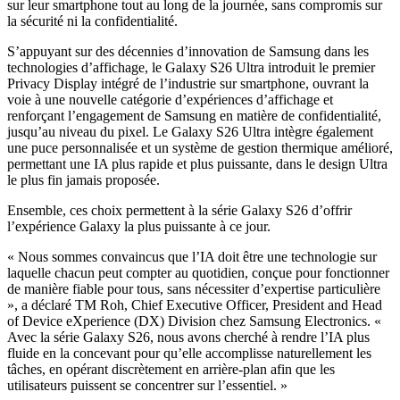
sur leur smartphone tout au long de la journée, sans compromis sur
la sécurité ni la confidentialité.
S’appuyant sur des décennies d’innovation de Samsung dans les
technologies d’affichage, le Galaxy S26 Ultra introduit le premier
Privacy Display intégré de l’industrie sur smartphone, ouvrant la
voie à une nouvelle catégorie d’expériences d’affichage et
renforçant l’engagement de Samsung en matière de confidentialité,
jusqu’au niveau du pixel. Le Galaxy S26 Ultra intègre également
une puce personnalisée et un système de gestion thermique amélioré,
permettant une IA plus rapide et plus puissante, dans le design Ultra
le plus fin jamais proposée.
Ensemble, ces choix permettent à la série Galaxy S26 d’offrir
l’expérience Galaxy la plus puissante à ce jour.
« Nous sommes convaincus que l’IA doit être une technologie sur
laquelle chacun peut compter au quotidien, conçue pour fonctionner
de manière fiable pour tous, sans nécessiter d’expertise particulière
», a déclaré TM Roh, Chief Executive Officer, President and Head
of Device eXperience (DX) Division chez Samsung Electronics. «
Avec la série Galaxy S26, nous avons cherché à rendre l’IA plus
fluide en la concevant pour qu’elle accomplisse naturellement les
tâches, en opérant discrètement en arrière-plan afin que les
utilisateurs puissent se concentrer sur l’essentiel. »