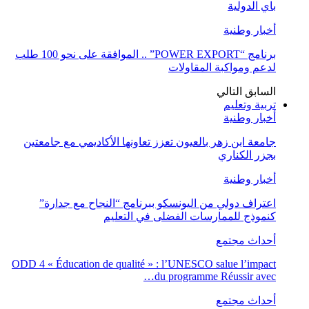
باي الدولية
أخبار وطنية
برنامج “POWER EXPORT” .. الموافقة على نحو 100 طلب
لدعم ومواكبة المقاولات
السابق
التالي
تربية وتعليم
أخبار وطنية
جامعة ابن زهر بالعيون تعزز تعاونها الأكاديمي مع جامعتين
بجزر الكناري
أخبار وطنية
اعتراف دولي من اليونسكو ببرنامج “النجاح مع جدارة”
كنموذج للممارسات الفضلى في التعليم
أحداث مجتمع
ODD 4 « Éducation de qualité » : l’UNESCO salue l’impact
du programme Réussir avec…
أحداث مجتمع