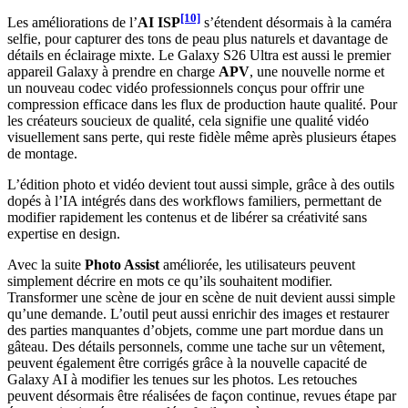
[10]
Les améliorations de l’
AI ISP
s’étendent désormais à la caméra
selfie, pour capturer des tons de peau plus naturels et davantage de
détails en éclairage mixte. Le Galaxy S26 Ultra est aussi le premier
appareil Galaxy à prendre en charge
APV
, une nouvelle norme et
un nouveau codec vidéo professionnels conçus pour offrir une
compression efficace dans les flux de production haute qualité. Pour
les créateurs soucieux de qualité, cela signifie une qualité vidéo
visuellement sans perte, qui reste fidèle même après plusieurs étapes
de montage.
L’édition photo et vidéo devient tout aussi simple, grâce à des outils
dopés à l’IA intégrés dans des workflows familiers, permettant de
modifier rapidement les contenus et de libérer sa créativité sans
expertise en design.
Avec la suite
Photo Assist
améliorée, les utilisateurs peuvent
simplement décrire en mots ce qu’ils souhaitent modifier.
Transformer une scène de jour en scène de nuit devient aussi simple
qu’une demande. L’outil peut aussi enrichir des images et restaurer
des parties manquantes d’objets, comme une part mordue dans un
gâteau. Des détails personnels, comme une tache sur un vêtement,
peuvent également être corrigés grâce à la nouvelle capacité de
Galaxy AI à modifier les tenues sur les photos. Les retouches
peuvent désormais être réalisées de façon continue, revues étape par