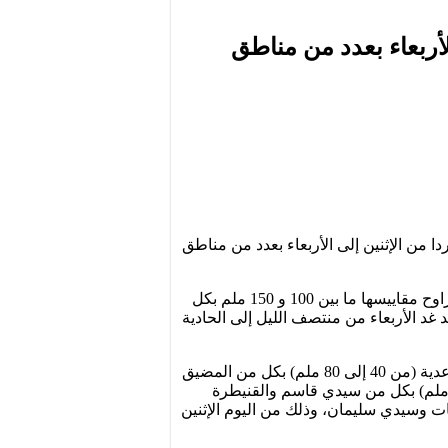
لأربعاء بعدد من مناطق
ا من الإثنين إلى الأربعاء بعدد من مناطق
وأوضحت المديرية، في نشرة إنذارية محينة من مستوى يقظة “أحمر”، أنه يتوقع تسجيل أمطار قوية أحيانا رعدية تتراوح مقاييسها ما بين 100 و 150 ملم بكل
د الأربعاء من منتصف الليل إلى الحادية
وأضافت المديرية، في نشرة إنذارية من مستوى يقظة “برتقالي”، أنه من المرتقب أيضا تسجيل أمطار قوية أحيانا رعدية (من 40 إلى 80 ملم) بكل من المضيق
فنيدق وتطوان وطنجة وأصيلة ووزان والعرائش والفحص أنجرة وشفشاون وتاونات والحسيمة، و (من 25 إلى 40 ملم) بكل من سيدي قاسم والقنيطرة
 وسيدي سليمان، وذلك من اليوم الإثنين