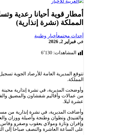
أمطار قوية أحيانا رعدية وتسا
المملكة (نشرة إنذارية)
أحداث مجتمع
أخبار وطنية
في
فبراير 2, 2026
المشاهدات:
6٬130
تتوقع المديرية العامة للأرصاد الجوية تسجيل
المملكة.
من عمالات وأقاليم شفشاون والمضيق والفني
عشرة ليلا.
وإفران وتازة ومولاي يعقوب وصفرو وفاس و
على الساعة العاشرة والنصف صباحا إلى الثلا