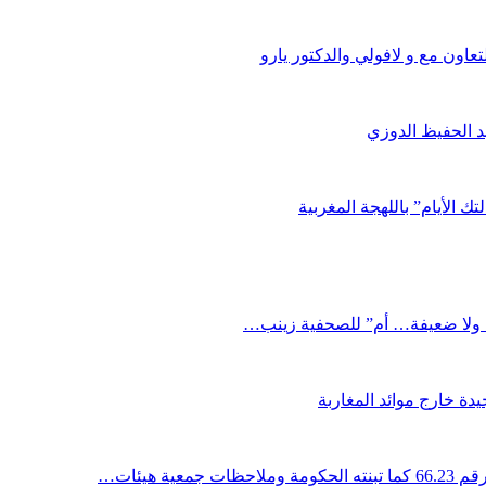
اون مع و لافولي والدكتور يارو
د الحفيظ الدوزي
ك الأيام” باللهجة المغربية
دة خارج موائد المغاربة
ية هيئات…