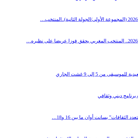
قى من 5 إلى 9 غشت الجاري
 برنامج ديني وثقافي
لثقافات” بسانت أوان ما بين 16 و18…