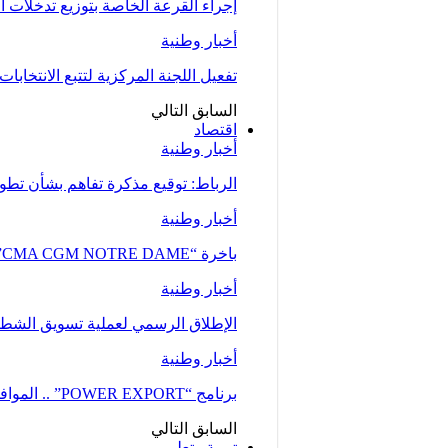
إجراء القرعة الخاصة بتوزيع تدخلات
أخبار وطنية
تفعيل اللجنة المركزية لتتبع الانتخابات 
السابق
التالي
اقتصاد
أخبار وطنية
الرباط: توقيع مذكرة تفاهم بشأن تطوير
أخبار وطنية
باخرة “CMA CGM NOTRE DAME”، إحدى أكبر ناقلات الحاويات، ترسو بميناء طنجة…
أخبار وطنية
الإطلاق الرسمي لعملية تسويق الشطر ا
أخبار وطنية
برنامج “POWER EXPORT” .. الموافقة على نحو 100 طلب لدعم ومواكبة المقاولات
السابق
التالي
تربية وتعليم