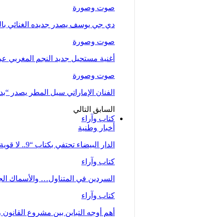
صوت وصورة
دي جي يوسف يصدر جديده الغنائي بالتع
صوت وصورة
أغنية مستحيل جديد النجم المغربي عب
صوت وصورة
الفنان الإماراتي سيل المطر يصدر “بدلت
السابق
التالي
كتاب وآراء
أخبار وطنية
الدار البيضاء تحتفي بكتاب “9.. لا قوية ولا ضعيفة… أم” للصحفية زينب…
كتاب وآراء
السردين في المتناول… والأسماك الجي
كتاب وآراء
أهم أوجه التباين بين مشروع القانون رقم 66.23 كما تبنته الحكومة وملاحظات جمع