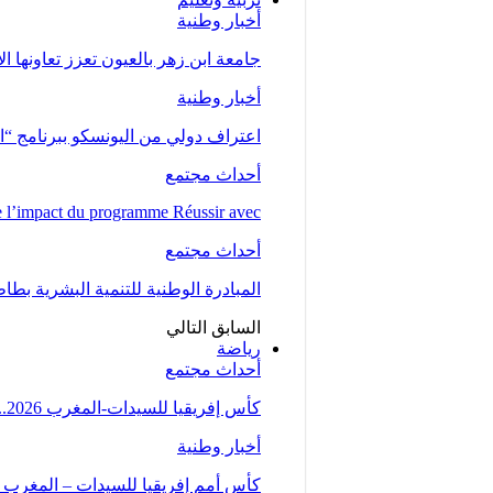
أخبار وطنية
جامعة ابن زهر بالعيون تعزز تعاونها ا
أخبار وطنية
اعتراف دولي من اليونسكو ببرنامج “ا
أحداث مجتمع
l’impact du programme Réussir avec…
أحداث مجتمع
المبادرة الوطنية للتنمية البشرية بط
السابق
التالي
رياضة
أحداث مجتمع
كأس إفريقيا للسيدات-المغرب 2026.. المنتخب المغربي يتأهل إلى ربع النهائي عقب تعادله مع…
أخبار وطنية
كأس أمم إفريقيا للسيدات – المغرب 2026 .. “لبؤات الأطلس” يواجهن…