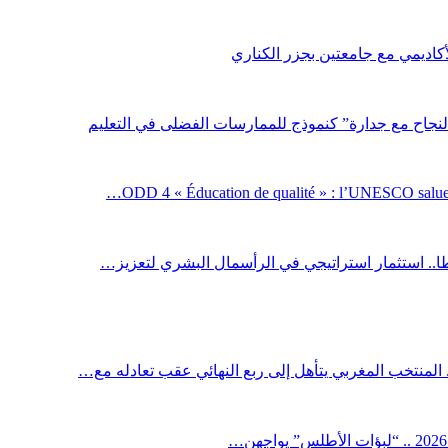
لأكاديمي مع جامعتين بجزر الكناري
لنجاح مع جدارة” كنموذج للممارسات الفضلى في التعليم
ODD 4 « Éducation de qualité » : l’UNESCO salue 
اطا.. استثمار استراتيجي في الرأسمال البشري لتعزيز…