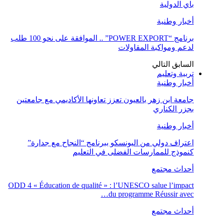
باي الدولية
أخبار وطنية
برنامج “POWER EXPORT” .. الموافقة على نحو 100 طلب
لدعم ومواكبة المقاولات
السابق
التالي
تربية وتعليم
أخبار وطنية
جامعة ابن زهر بالعيون تعزز تعاونها الأكاديمي مع جامعتين
بجزر الكناري
أخبار وطنية
اعتراف دولي من اليونسكو ببرنامج “النجاح مع جدارة”
كنموذج للممارسات الفضلى في التعليم
أحداث مجتمع
ODD 4 « Éducation de qualité » : l’UNESCO salue l’impact
du programme Réussir avec…
أحداث مجتمع