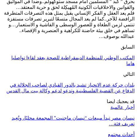
بحرق ” كبد ” المسلمين أمام مسجد ستوكهولم..وضدا في المواثيق
والقوانين والاخلاقيات الكونية المُهيكِلة لحق و حرية المعتقد…
فلم يعد العقل و الفكر الإنساني يقبل بمثل هذه التصرفات المتطرفة
الرافضة للآخر..كما لم يعد المجال متسعًا لتبرير تصرفات مستفزة
تنتمي لزمن الطغاة و للعصور الوسطى و الفاشية و الاستعمار…و
تساهم في خلق بيئة حاضنة للكراهية و العنصرية و الإقصاء..
عبدالله بوصوف…
السابق
المكتب الوطني للمنظمة الديمقراطية للصحة يعقد لقاءا تواصليا
هاما
التالي
بلدان حركة عدم الانحياز تشيد بالدور القيادي لصاحب الجلالة في
الدفاع عن القضية الفلسطينية وتدعو لدعم وكالة بيت مال القدس
قد يعجبك ايضا
أخبار عالمية
نيسان مصر تبدأ مبيعات “نيسان ماجنيت” المجمعة محليًا، وتُعِيد
تعريف فئة…
أحداث مجتمع