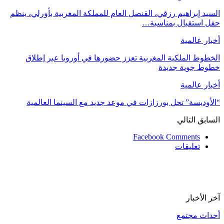
السيد إبراهيم رزقي، القنصل العام للمملكة المغربية بأورلي، ينظم
حفل استقبال بمناسبة…
أخبار عالمية
الخطوط الملكية المغربية تعزز حضورها في أوروبا عبر إطلاق
خطوط جوية جديدة
أخبار عالمية
“الأوديسة” تحل بورزازات في موعد جديد مع السينما العالمية
السابق
التالي
Facebook Comments
تعليقات
آخر الأخبار
أحداث مجتمع