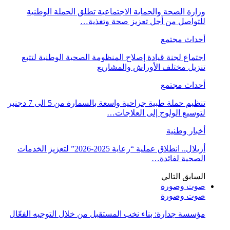
وزارة الصحة والحماية الاجتماعية تطلق الحملة الوطنية
للتواصل من أجل تعزيز صحة وتغذية…
أحداث مجتمع
اجتماع لجنة قيادة إصلاح المنظومة الصحية الوطنية لتتبع
تنزيل مختلف الأوراش والمشاريع
أحداث مجتمع
تنظيم حملة طبية جراحية واسعة بالسمارة من 5 الى 7 دجنبر
لتوسيع الولوج إلى العلاجات…
أخبار وطنية
أزيلال.. انطلاق عملية “رعاية 2025-2026” لتعزيز الخدمات
الصحية لفائدة…
السابق
التالي
صوت وصورة
صوت وصورة
مؤسسة جدارة: بناء نخب المستقبل من خلال التوجيه الفعّال