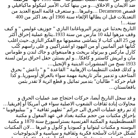
ضد الايمان و الاخلاق…و من بينها كتاب الأمير لنيكولو ماكيافيلي و
قصص Decameron …وغيرها…و ستعرف قائمة المنع العديد من
التعديلات قبل ان يطالها الإلغاء سنة 1966 أي بعد اكثر من 400
سنة…!
التاريخ يحدثنا عن وزير البروباغاندا النازي ” جوزيف غولبس ” و كيف
وقف مزهوا ليلة 10 مارس من سنة 1933..يتابع عملية إحراق أكثر
من 25 الف كتاب لا يتماشى مضمونها مع الفكر النازي..حيث اغلب
كُتابها غير ألمانيين أو من اليهود او اشتراكيين و على راسهم كُتُب
كارل ماركس و بيرتولد بريخث و هامينغواي و جاك لندن و طوماس
مان و ايريش كاستنر و كافكا…و لم يستثن حفل احراق برلين لسنة
1933 نسخ من المنشورات الدينية و الإنجيل…
و كذلك فعلت التنظيمات الإرهابية ” القاعدة ” و ” داعش ” بحرق
المتاحف و تدمير مآثر تاريخية مهمة سواء بالعراق أوسوريا..و كذا
قيام حركة ” طالبان” بتدمير تماثيل و قطع اثرية لا تقدر بثمن
بافغانستان…
و قد سجل التاريخ أيضا، حركات احتجاج ضد عمليات الحرق و
محاولات إبادة ثقافات الشعوب الاصلية سواء في أمريكا أو إفريقيا…
إذ تم رفع عمليات الحرق الى جرائم ” تطهير ثقافية ” و ” بيبليوفوبيا ”
بإحراق مكتبات من حجم مكتبة بغداد في عهد المغول و مكتبة
القسطنطينية و المكتبة الفرنسية بستراسبورغ سنة 1870 و مكتبة
البوسنه و مكتبات ليتوانيا و كمبوديا و كابول و غيرها …لان المكتبات
تُشكل خزانات لأسلحة فكرية وثقافية و سياسية و لايديولوجيات