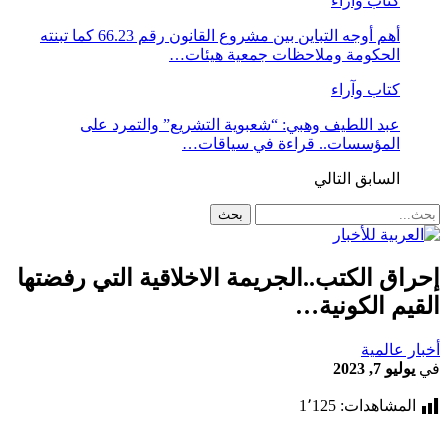
كتاب وآراء
أهم أوجه التباين بين مشروع القانون رقم 66.23 كما تبنته
الحكومة وملاحظات جمعية هيئات…
كتاب وآراء
عبد اللطيف وهبي: “شعبوية التشريع” والتمرد على
المؤسسات.. قراءة في سياقات…
السابق
التالي
إحراق الكتب..الجريمة الاخلاقية التي رفضتها
القيم الكونية…
أخبار عالمية
في
يوليو 7, 2023
المشاهدات:
1٬125