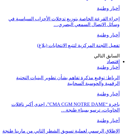
أخبار وطنية
إجراء القرعة الخاصة بتوزيع تدخلات الأحزاب السياسية في
وسائل الاتصال السمعي البصري…
أخبار وطنية
تفعيل اللجنة المركزية لتتبع الانتخابات (بلاغ)
السابق
التالي
اقتصاد
أخبار وطنية
الرباط: توقيع مذكرة تفاهم بشأن تطوير البنيات التحتية
الرقمية والحوسبة السحابية
أخبار وطنية
باخرة “CMA CGM NOTRE DAME”، إحدى أكبر ناقلات
الحاويات، ترسو بميناء طنجة…
أخبار وطنية
الإطلاق الرسمي لعملية تسويق الشطر الثاني من مارينا طنجة