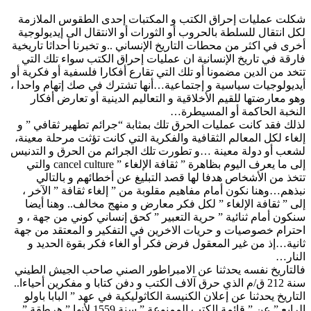
شكلت عمليات إحراق الكتب و المكتبات إحدى الطقوس الملازمة
لكل انتقال للسلطة بالحروب أو الثورات أو الانتقال الى إيديولوجية
أخرى في اكثر من محطات التاريخ الإنساني ..و تخبرنا أحداثا تاريخية
فارقة في تاريخ الإنسانية ان عمليات إحراق الكتب سواء تلك التي
تتخد من الدين مضمونا أو تلك التي تقارع أفكارا فلسفية أو فكرية أو
أيديولوجيات سياسية و إجتماعية…أنها تشترك في صك إتهام واحدا ،
وهو معارضتها للقيم الأخلاقية و التعاليم الدينية أو تعارض أفكار
النخبة الحاكمة أو المسيطرة…
لذلك فقد كانت عمليات الحرق تلك بمثابة “جرائم تطهير ثقافي ” و
إلغاء لكل المعالم الثقافية والفكرية التي كانت تؤثت مرحلة معينة،
لشعب أو دولة معينة …و تطورت تلك الجرائم من الحرق و التدنيس
إلى ما يعرف اليوم بظاهرة ” ثقافة الإلغاء ” cancel culture والتي
تتخذ من الأشخاص هدفا لها قصد التبليغ عن أخطائهم و بالتالي
نبذهم…وهنا نكون أمام مفاهيم مقلوبة من ” إلغاء ثقافة ” الآخر ،
إلى ” ثقافة الإلغاء ” لكل فكر معارض و منهج مخالف.. وهنا أيضا
سنكون أمام ثنائية ” حرية التعبير ” كحق إنساني كوني من جهة ، و
احترام خصوصيات و حريات الاخرين في التفكير و المعتقد من جهة
ثانية…إذ من غير المعقول فرض فكر أو الغاء فكر بقوة الحديد و
النار…
فالتاريخ نفسه يحدثنا عن الامبراطور الصني صاحب الجيش الطيني
سنة 212 ق/م الذي حرق آلاف الكتب و دفن كتابا و مفكرين أحياءا..
التاريخ يحدثنا عن إعلان الكنيسة الكاثوليكية في عهد ” البابا باولو
الرابع ” عن ” قائمة الكتب الممنوعة ” سنة 1559 لأنها ” هرطقة ”