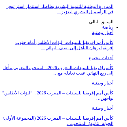
المبادرة الوطنية للتنمية البشرية بطاطا.. استثمار استراتيجي
في الرأسمال البشري لتعزيز…
السابق
التالي
رياضة
أخبار وطنية
كأس أمم إفريقيا للسيدات.. لبؤات الأطلس أمام جنوب
إفريقيا برهان التأهل إلى نصف النهائي…
أحداث مجتمع
كأس إفريقيا للسيدات-المغرب 2026.. المنتخب المغربي يتأهل
إلى ربع النهائي عقب تعادله مع…
أخبار وطنية
كأس أمم إفريقيا للسيدات – المغرب 2026 .. “لبؤات الأطلس”
يواجهن…
أخبار وطنية
كأس أمم إفريقيا للسيدات – المغرب 2026 (المجموعة الأولى/
الجولة الثانية)..المنتخب…