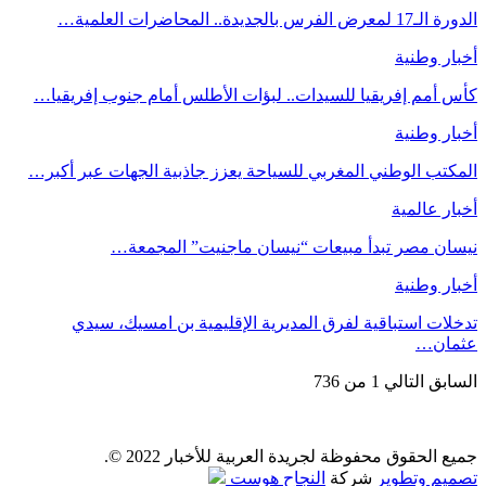
الدورة الـ17 لمعرض الفرس بالجديدة.. المحاضرات العلمية…
أخبار وطنية
كأس أمم إفريقيا للسيدات.. لبؤات الأطلس أمام جنوب إفريقيا…
أخبار وطنية
المكتب الوطني المغربي للسياحة يعزز جاذبية الجهات عبر أكبر…
أخبار عالمية
نيسان مصر تبدأ مبيعات “نيسان ماجنيت” المجمعة…
أخبار وطنية
تدخلات استباقية لفرق المديرية الإقليمية بن امسيك، سيدي
عثمان…
السابق
التالي
1 من 736
جميع الحقوق محفوظة لجريدة العربية للأخبار 2022 ©.
تصميم وتطوير
شركة
النجاح هوست