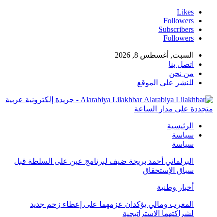
Likes
Followers
Subscribers
Followers
السبت, أغسطس 8, 2026
اتصل بنا
من نحن
للنشر على الموقع
Alarabiya Lilakhbar - جريدة إلكترونية عربية
متجددة على مدار الساعة
الرئيسية
سياسة
سياسة
البرلماني أحمد بريجة ضيف لبرنامج عين على السلطة قبل
سباق الإستحقاق
أخبار وطنية
المغرب ومالي يؤكدان عزمهما على إعطاء زخم جديد
لشراكتهما الاستراتيجية