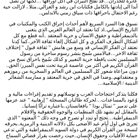
عابرة للجدران…قد تفلح النيران في أكل أوراقها …لكنها لن تصل
أبدا الى إبادتها بالكامل فكتابات ابن رشد و الغزالي..مثلا ، لازالت حية
رغم الاحتفال باحراقها ذات سياق زمني بالاندلس..
نسوق هذا السرد السريع لأهم أحداث إحراق الكتب والمكتبات في
التاريخ الإنساني..اذ كنا نعتقد ان العالم الغربي الذي يتغنى
بالديمقراطية و حقوق الانسان و حرية المعتقد ..أنه قطع مع كل
اشكال التطرف الفكري و كل اشكال إلغاء ثقافة الآخر..كما كِدنا
نعتقد أن الفكر الإنساني قد وسع من هامش ” ثقافة قبول ” إختلاف
ثقافة الاخر…فبالامس سُمح بنشر رسوم ساخرة من رسول
المسلمين تحت يافطة حرية التعبير و كذلك سُمِح باحراق نسخ من
القرآن الكريم في أكثر من عاصمة غربية تحت نفس المبرر/ الحق..
دون مراعاة شعور كل المسلمين في العالم و السخرية من رموزهم
و معتقداتهم..وضدا في الحق في حرية المعتقد و ممارسة الشعائر
الدينية / الإسلامية…
فكلنا يتذكر احتجاجات الغرب و توسلاتهم و تقديم إغراءات مالية و
وُعود بالمساعدات…لحركة طالبان المسجلة ” إرهابية ” عند عزمها
على تدمير ” تمثال بوذا ” بافغانستان..باعتباره تراثًا إنسانيا..
بالمقابل لم نشهد تلك المنظمات والوجوه الحقوقية والاقلام
الديمقراطية…تحتج أو تندد أو تصرخ في وجه ذلك ” المعتوه ” الذي
تجرئ في اول أيام عيد الأضحى بكل دلالاته الدينية و الرمزية..بحرقه
لنسخة من القرآن الكريم في دولة السويد الديمقراطية و التي تدعي
حماية الأقليات وحقوق الإنسان..حيث رخصت بقرار قضائي السماح