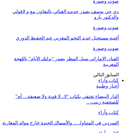
صوت وصورة
دي جي يوسف يصدر جديده الغنائي بالتعاون مع و لافولي
والدكتور يارو
صوت وصورة
أغنية مستحيل جديد النجم المغربي عبد الحفيظ الدوزي
صوت وصورة
الفنان الإماراتي سيل المطر يصدر “بدلتك الأيام” باللهجة
المغربية
السابق
التالي
كتاب وآراء
أخبار وطنية
الدار البيضاء تحتفي بكتاب “9.. لا قوية ولا ضعيفة… أم”
للصحفية زينب…
كتاب وآراء
السردين في المتناول… والأسماك الجيدة خارج موائد المغاربة