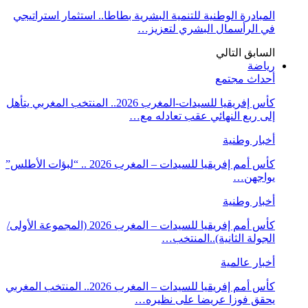
المبادرة الوطنية للتنمية البشرية بطاطا.. استثمار استراتيجي
في الرأسمال البشري لتعزيز…
السابق
التالي
رياضة
أحداث مجتمع
كأس إفريقيا للسيدات-المغرب 2026.. المنتخب المغربي يتأهل
إلى ربع النهائي عقب تعادله مع…
أخبار وطنية
كأس أمم إفريقيا للسيدات – المغرب 2026 .. “لبؤات الأطلس”
يواجهن…
أخبار وطنية
كأس أمم إفريقيا للسيدات – المغرب 2026 (المجموعة الأولى/
الجولة الثانية)..المنتخب…
أخبار عالمية
كأس أمم إفريقيا للسيدات – المغرب 2026.. المنتخب المغربي
يحقق فوزا عريضا على نظيره…