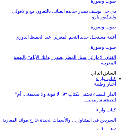
صوت وصورة
دي جي يوسف يصدر جديده الغنائي بالتعاون مع و لافولي
والدكتور يارو
صوت وصورة
أغنية مستحيل جديد النجم المغربي عبد الحفيظ الدوزي
صوت وصورة
الفنان الإماراتي سيل المطر يصدر “بدلتك الأيام” باللهجة
المغربية
السابق
التالي
كتاب وآراء
أخبار وطنية
الدار البيضاء تحتفي بكتاب “9.. لا قوية ولا ضعيفة… أم”
للصحفية زينب…
كتاب وآراء
السردين في المتناول… والأسماك الجيدة خارج موائد المغاربة