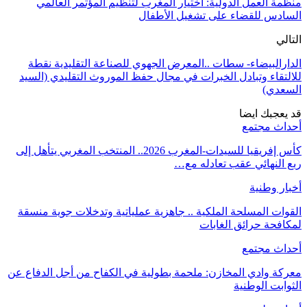
منظمة العمل الدولية: اختيار المغرب لتنظيم المؤتمر العالمي
السادس للقضاء على تشغيل الأطفال
التالي
الدارالبيضاء- سطات ..المعرض الجهوي للصناعة التقليدية نقطة
للالتقاء وتبادل الخبرات في مجال حفظ الموروث التقليدي (السيد
السعدي)
قد يعجبك ايضا
أحداث مجتمع
كأس إفريقيا للسيدات-المغرب 2026.. المنتخب المغربي يتأهل إلى
ربع النهائي عقب تعادله مع…
أخبار وطنية
القوات المسلحة الملكية .. جاهزية عملياتية وتدخلات جوية منسقة
لمكافحة حرائق الغابات
أحداث مجتمع
معركة وادي المخازن: ملحمة بطولية في الكفاح من أجل الدفاع عن
الثوابت الوطنية