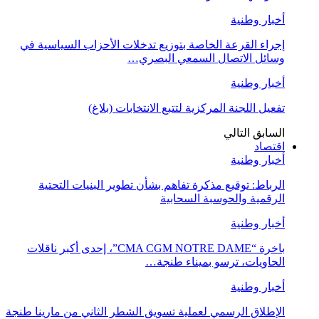
أخبار وطنية
إجراء القرعة الخاصة بتوزيع تدخلات الأحزاب السياسية في
وسائل الاتصال السمعي البصري…
أخبار وطنية
تفعيل اللجنة المركزية لتتبع الانتخابات (بلاغ)
السابق
التالي
اقتصاد
أخبار وطنية
الرباط: توقيع مذكرة تفاهم بشأن تطوير البنيات التحتية
الرقمية والحوسبة السحابية
أخبار وطنية
باخرة “CMA CGM NOTRE DAME”، إحدى أكبر ناقلات
الحاويات، ترسو بميناء طنجة…
أخبار وطنية
الإطلاق الرسمي لعملية تسويق الشطر الثاني من مارينا طنجة