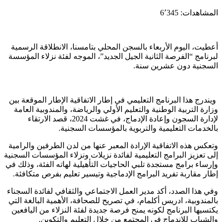
المشاهدات:
6٬345
أعطيت، اليوم الأربعاء بالسجن المحلي بتامسنا، الانطلاقة الرسمية
لبرنامج “الفرصة الثانية الجيل الجديد”، الموجه لفئة نزلاء المؤسسة
السجنية دون عشرين سنة.
ويندرج هذا البرنامج التعليمي في إطار الاتفاقية الإطار الموقعة بين
وزارة التربية الوطنية والتعليم الأولي والرياضة، والمندوبية العامة
لإدارة السجون وإعادة الإدماج، في غشت 2024، قصد الارتقاء
بالخدمات التعليمية والتربوية بالمؤسسات السجنية.
وتعكس هذه الاتفاقية الإرادة المعبر عنها من لدن الطرفين والرامية
إلى تعزيز البرامج التعليمية لفائدة نزيلات ونزلاء المؤسسات السجنية
وإرساء برامج مستجدة تلبي الحاجيات التأهيلية لهاته الفئة، وذلك في
إطار مقاربة تفريد البرامج الإدماجية وتيسير تعليم بفرص متكافئة.
وفي هذا الصدد، أكد مدير العمل الاجتماعي والثقافي لفائدة السجناء
بالمندوبية، ادريس أكلمام، في تصريح للصحافة، الأهمية البالغة التي
يكتسيها البرنامج لكونه يمنح فرصة جديدة لفئة النزلاء من اليافعين
والشباب للاندماج في المجتمع من خلال التعليم والتكوين.