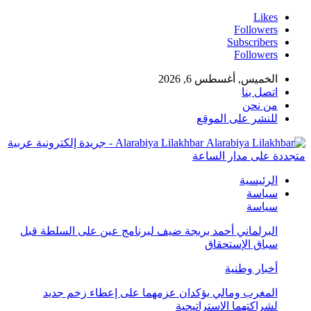
Likes
Followers
Subscribers
Followers
الخميس, أغسطس 6, 2026
اتصل بنا
من نحن
للنشر على الموقع
Alarabiya Lilakhbar - جريدة إلكترونية عربية
متجددة على مدار الساعة
الرئيسية
سياسة
سياسة
البرلماني أحمد بريجة ضيف لبرنامج عين على السلطة قبل
سباق الإستحقاق
أخبار وطنية
المغرب ومالي يؤكدان عزمهما على إعطاء زخم جديد
لشراكتهما الاستراتيجية