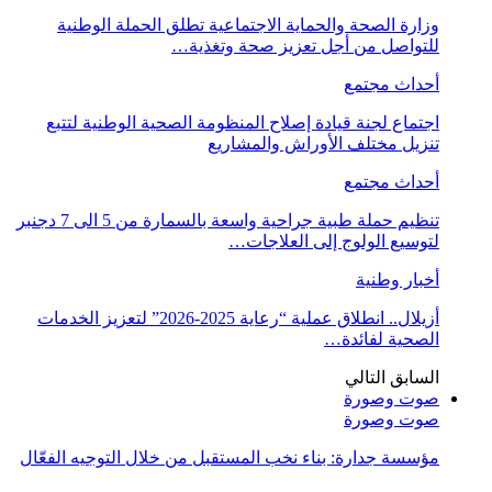
وزارة الصحة والحماية الاجتماعية تطلق الحملة الوطنية
للتواصل من أجل تعزيز صحة وتغذية…
أحداث مجتمع
اجتماع لجنة قيادة إصلاح المنظومة الصحية الوطنية لتتبع
تنزيل مختلف الأوراش والمشاريع
أحداث مجتمع
تنظيم حملة طبية جراحية واسعة بالسمارة من 5 الى 7 دجنبر
لتوسيع الولوج إلى العلاجات…
أخبار وطنية
أزيلال.. انطلاق عملية “رعاية 2025-2026” لتعزيز الخدمات
الصحية لفائدة…
السابق
التالي
صوت وصورة
صوت وصورة
مؤسسة جدارة: بناء نخب المستقبل من خلال التوجيه الفعّال