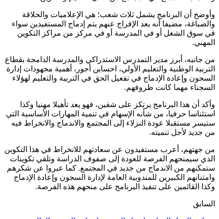
وأوضح أن البرنامج يشمل ثلاث شعب؛ هي الإعلاميات والحلاقة
والصباغة، مضيفا أنه بعد الإفراج عنهم يتم إدماج المستفيدين سواء
في سوق الشغل أو في المدرسة أو في مركز من مراكز التكوين
المهني.
من جانبه، أبرز مدير التمدرس الاستدراكي والمدرسة الدامجة بقطاع
التربية الوطنية والتعليم الأولي، احساين أجور، أهمية مجهودات إدارة
السجون وإعادة الإدماج في تفعيل الحق في التربية والتعليم لهؤلاء
السجناء مهما كانت ظروفهم.
وأكد أن هذا البرنامج يرتكز على شقين، فهو يعد تأهيلا مهنيا وكذا
استئناسا حرفيا، من شأنه الإسهام في تنمية المهارات الأساسية التي
ستيسر مستقبلا عودة النزلاء إلى المجتمع والاندماج والانخراط فيه
من جديد لأجل تنميته.
من جهتهم، أعرب مستفيدون عن سعادتهم للانخراط في هذا التكوبن
الذي سيمنحهم الفرصة للعودة إلى صفوف الدراسة وتلقي تكوينات
ستمكنهم من الاندماج من جديد في المجتمع. كما عبروا عن شكرهم
وامتنانهم الكبيرين للمندوبية العامة لإدارة السجون وإعادة الإدماج
وكذا القائمين على تنفيذ البرنامج على منحهم هذه الفرصة.
السابق