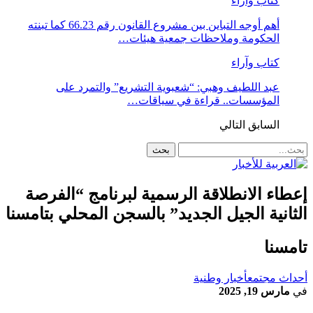
كتاب وآراء
أهم أوجه التباين بين مشروع القانون رقم 66.23 كما تبنته
الحكومة وملاحظات جمعية هيئات…
كتاب وآراء
عبد اللطيف وهبي: “شعبوية التشريع” والتمرد على
المؤسسات.. قراءة في سياقات…
السابق
التالي
إعطاء الانطلاقة الرسمية لبرنامج “الفرصة
الثانية الجيل الجديد” بالسجن المحلي بتامسنا
تامسنا
أحداث مجتمع
أخبار وطنية
في
مارس 19, 2025