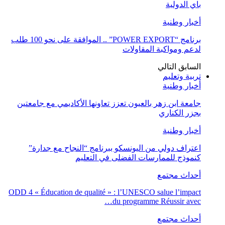
باي الدولية
أخبار وطنية
برنامج “POWER EXPORT” .. الموافقة على نحو 100 طلب
لدعم ومواكبة المقاولات
السابق
التالي
تربية وتعليم
أخبار وطنية
جامعة ابن زهر بالعيون تعزز تعاونها الأكاديمي مع جامعتين
بجزر الكناري
أخبار وطنية
اعتراف دولي من اليونسكو ببرنامج “النجاح مع جدارة”
كنموذج للممارسات الفضلى في التعليم
أحداث مجتمع
ODD 4 « Éducation de qualité » : l’UNESCO salue l’impact
du programme Réussir avec…
أحداث مجتمع