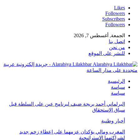
Likes
Followers
Subscribers
Followers
الجمعة, أغسطس 7, 2026
اتصل بنا
من نحن
للنشر على الموقع
Alarabiya Lilakhbar - جريدة إلكترونية عربية
متجددة على مدار الساعة
الرئيسية
سياسة
سياسة
البرلماني أحمد بريجة ضيف لبرنامج عين على السلطة قبل
سباق الإستحقاق
أخبار وطنية
المغرب ومالي يؤكدان عزمهما على إعطاء زخم جديد
لشراكتهما الاستراتيجية