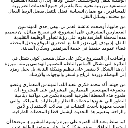
الوطنية للنقل واللوجستيك، حسن أوباها، إلى أن مدينة القنيطرة
ستستفيد من بنية تحتية متكاملة توفر جميع الخدمات الضرورية
للمسافرين، مع ضمان انسيابية أفضل للتنقل بفضل الربط الفعال
مع مختلف وسائل النقل.
من جانبها، أوضحت عائشة العمراني، وهي إحدى المهندسين
المعماريين المشرفين على المشروع، في تصريح مماثل، أن تصميم
هذه المحطة الطرقية يقوم على رؤية تتجاوز الوظيفة التقليدية
للنقل، إذ يهدف إلى تعزيز الطابع الحضري للموقع وجعل المحطة
فضاء عموميا حقيقيا في خدمة المرتفقين وسكان المدينة.
وأضافت أن المشروع يرتكز على شكل هندسي كوني يتمثل في
الدائرة التي تشكل الأساس الناظم للتصميم الهندسي برمته، مبرزة
أن هذا الشكل لا يقتصر على تنظيم وهيكلة البناية، بل يحيل رمزيا
إلى البوصلة ووردة الرياح والسفر والوجهات والإرشاد.
من جهته، أكد محمد فكري بنعبد الله، المهندس المعماري وعضو
مجموعة المهندسين المعماريين المشرفين على المشروع، أن
طموح هذه المحطة الطرقية الجديدة يكمن في مواكبة دينامية
التطور التي تشهدها محطات القطار والمطارات بالمملكة، والتي
أضحت مجهزة بأحدث التقنيات في مجالات الاستقبال والأمن
والراحة، وتعميم هذا التحديث ليشمل قطاع المحطات الطرقية.
كما سلط بنعبد الله الضوء على ميزة رئيسية للمشروع، موضحا أن
استقبال الحافلات سيتم بشكل كامل على مستوى الطابق تحت