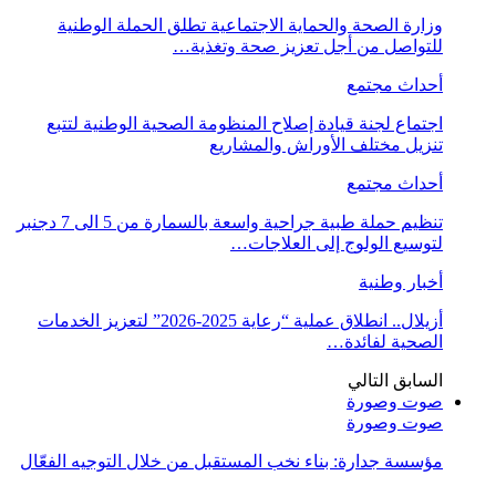
وزارة الصحة والحماية الاجتماعية تطلق الحملة الوطنية
للتواصل من أجل تعزيز صحة وتغذية…
أحداث مجتمع
اجتماع لجنة قيادة إصلاح المنظومة الصحية الوطنية لتتبع
تنزيل مختلف الأوراش والمشاريع
أحداث مجتمع
تنظيم حملة طبية جراحية واسعة بالسمارة من 5 الى 7 دجنبر
لتوسيع الولوج إلى العلاجات…
أخبار وطنية
أزيلال.. انطلاق عملية “رعاية 2025-2026” لتعزيز الخدمات
الصحية لفائدة…
السابق
التالي
صوت وصورة
صوت وصورة
مؤسسة جدارة: بناء نخب المستقبل من خلال التوجيه الفعّال