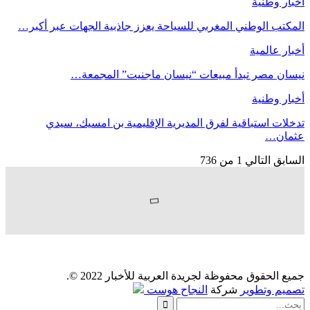
أخبار وطنية
المكتب الوطني المغربي للسياحة يعزز جاذبية الجهات عبر أكبر…
أخبار عالمية
نيسان مصر تبدأ مبيعات “نيسان ماجنيت” المجمعة…
أخبار وطنية
تدخلات استباقية لفرق المديرية الإقليمية بن امسيك، سيدي
عثمان…
السابق
التالي
1 من 736
جميع الحقوق محفوظة لجريدة العربية للأخبار 2022 ©.
تصميم وتطوير
شركة
النجاح هوست