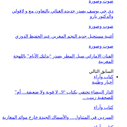
صوت وصورة
دي جي يوسف يصدر جديده الغنائي بالتعاون مع و لافولي
والدكتور يارو
صوت وصورة
أغنية مستحيل جديد النجم المغربي عبد الحفيظ الدوزي
صوت وصورة
الفنان الإماراتي سيل المطر يصدر “بدلتك الأيام” باللهجة
المغربية
السابق
التالي
كتاب وآراء
أخبار وطنية
الدار البيضاء تحتفي بكتاب “9.. لا قوية ولا ضعيفة… أم”
للصحفية زينب…
كتاب وآراء
السردين في المتناول… والأسماك الجيدة خارج موائد المغاربة