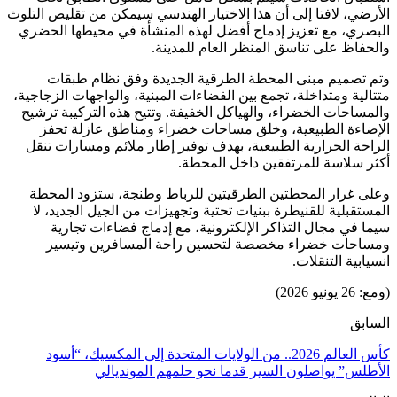
الأرضي، لافتا إلى أن هذا الاختيار الهندسي سيمكن من تقليص التلوث
البصري، مع تعزيز إدماج أفضل لهذه المنشأة في محيطها الحضري
والحفاظ على تناسق المنظر العام للمدينة.
وتم تصميم مبنى المحطة الطرقية الجديدة وفق نظام طبقات
متتالية ومتداخلة، تجمع بين الفضاءات المبنية، والواجهات الزجاجية،
والمساحات الخضراء، والهياكل الخفيفة. وتتيح هذه التركيبة ترشيح
الإضاءة الطبيعية، وخلق مساحات خضراء ومناطق عازلة تحفز
الراحة الحرارية الطبيعية، بهدف توفير إطار ملائم ومسارات تنقل
أكثر سلاسة للمرتفقين داخل المحطة.
وعلى غرار المحطتين الطرقيتين للرباط وطنجة، ستزود المحطة
المستقبلية للقنيطرة ببنيات تحتية وتجهيزات من الجيل الجديد، لا
سيما في مجال التذاكر الإلكترونية، مع إدماج فضاءات تجارية
ومساحات خضراء مخصصة لتحسين راحة المسافرين وتيسير
انسيابية التنقلات.
(ومع: 26 يونيو 2026)
السابق
كأس العالم 2026.. من الولايات المتحدة إلى المكسيك، “أسود
الأطلس” يواصلون السير قدما نحو حلمهم المونديالي