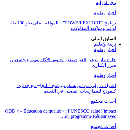
باي الدولية
أخبار وطنية
برنامج “POWER EXPORT” .. الموافقة على نحو 100 طلب
لدعم ومواكبة المقاولات
السابق
التالي
تربية وتعليم
أخبار وطنية
جامعة ابن زهر بالعيون تعزز تعاونها الأكاديمي مع جامعتين
بجزر الكناري
أخبار وطنية
اعتراف دولي من اليونسكو ببرنامج “النجاح مع جدارة”
كنموذج للممارسات الفضلى في التعليم
أحداث مجتمع
ODD 4 « Éducation de qualité » : l’UNESCO salue l’impact
du programme Réussir avec…
أحداث مجتمع