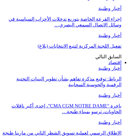
أخبار وطنية
إجراء القرعة الخاصة بتوزيع تدخلات الأحزاب السياسية في
وسائل الاتصال السمعي البصري…
أخبار وطنية
تفعيل اللجنة المركزية لتتبع الانتخابات (بلاغ)
السابق
التالي
اقتصاد
أخبار وطنية
الرباط: توقيع مذكرة تفاهم بشأن تطوير البنيات التحتية
الرقمية والحوسبة السحابية
أخبار وطنية
باخرة “CMA CGM NOTRE DAME”، إحدى أكبر ناقلات
الحاويات، ترسو بميناء طنجة…
أخبار وطنية
الإطلاق الرسمي لعملية تسويق الشطر الثاني من مارينا طنجة