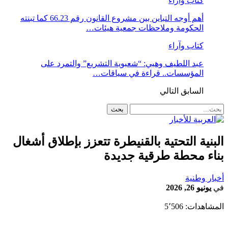
كتاب وآراء
أهم أوجه التباين بين مشروع القانون رقم 66.23 كما تبنته
الحكومة وملاحظات جمعية هيئات…
كتاب وآراء
عبد اللطيف وهبي: “شعبوية التشريع” والتمرد على
المؤسسات.. قراءة في سياقات…
السابق
التالي
البنية التحتية بالقنيطرة تتعزز بإطلاق أشغال
بناء محطة طرقية جديدة
أخبار وطنية
في
يونيو 26, 2026
المشاهدات:
5٬506