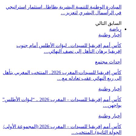
المبادرة الوطنية للتنمية البشرية بطاطا.. استثمار استراتيجي
في الرأسمال البشري لتعزيز…
السابق
التالي
رياضة
أخبار وطنية
كأس أمم إفريقيا للسيدات.. لبؤات الأطلس أمام جنوب
إفريقيا برهان التأهل إلى نصف النهائي…
أحداث مجتمع
كأس إفريقيا للسيدات-المغرب 2026.. المنتخب المغربي يتأهل
إلى ربع النهائي عقب تعادله مع…
أخبار وطنية
كأس أمم إفريقيا للسيدات – المغرب 2026 .. “لبؤات الأطلس”
يواجهن…
أخبار وطنية
كأس أمم إفريقيا للسيدات – المغرب 2026 (المجموعة الأولى/
الجولة الثانية)..المنتخب…