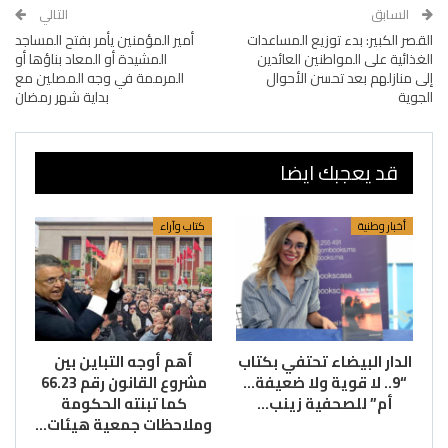
السابق
التالي
القصر الكبير: بدء توزيع المساعدات
أمير المؤمنين يأمر بفتح المساجد
الغذائية على المواطنين العائدين
المشيدة أو المعاد بناؤها أو
إلى منازلهم بعد تحسن الأحوال
المرممة في وجه المصلين مع
الجوية
بداية شهر رمضان
قد يعجبك ايضا
أخبار وطنية
كتاب وآراء
الدار البيضاء تحتفي بكتاب
أهم أوجه التباين بين
“9.. لا قوية ولا ضعيفة…
مشروع القانون رقم 66.23
أم” للصحفية زينب…
كما تبنته الحكومة
وملاحظات جمعية هيئات…