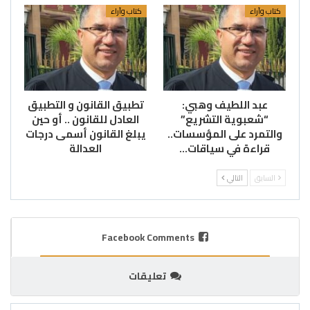
كتاب وآراء
كتاب وآراء
عبد اللطيف وهبي:
تطبيق القانون و التطبيق
“شعبوية التشريع”
العادل للقانون .. أو حين
والتمرد على المؤسسات..
يبلغ القانون أسمى درجات
قراءة في سياقات…
العدالة
السابق
التالي
Facebook Comments
تعليقات