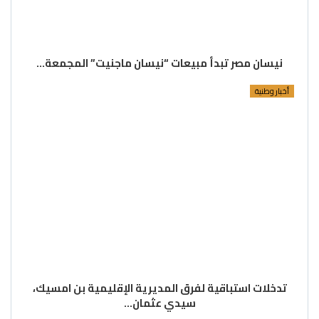
نيسان مصر تبدأ مبيعات “نيسان ماجنيت” المجمعة…
أخبار وطنية
تدخلات استباقية لفرق المديرية الإقليمية بن امسيك،
سيدي عثمان…