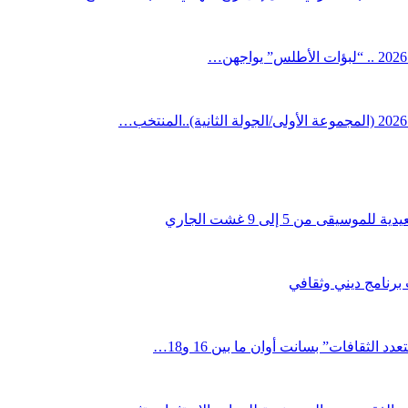
قى من 5 إلى 9 غشت الجاري
 برنامج ديني وثقافي
لثقافات” بسانت أوان ما بين 16 و18…