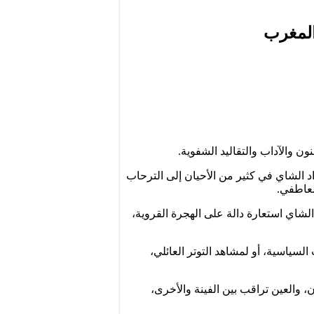
والمغرب
ن والآداب والتقاليد الشفوية.
اد الشاي في كثير من الأحيان إلى الترحاب
لعاطفي.
موعة ناس الغيوان الخالدة “الصينية” (1972)، حيث تمثل صينية الشاي استعارة دالة على الهجرة القروية،
لسياسية، أو لمشاهد التوتر العائلي،
1) “إنه الانتظار، البراد فوق نار الكانون، والعين تراقب بين الفينة والأخرى،