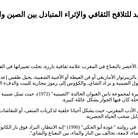
 للتلاقح الثقافي والإثراء المتبادل بين الصين 
ضر بالنعناع في المغرب علامة ثقافية بارزة، تجلت تعبيراتها في الفنو
بالريبرتوار الأمازيغي أو فن العيطة أو الأغنية الشعبية، يحيل طقس إعد
ل الصينية و بر اد الشاي، والكؤوس إلى رموز مجازية للبيت والدفء ا
ويجسد ذلك، على سبيل المثال، الأغنية الشهيرة لمج
ة كان فيها الجوار يشكل عائلة كبيرة.
الأدب المغربي، حيث يشكل أحيانا خلفية لذكريات المنفى، أو للنقاشات ا
قابل صخب الحياة الحضرية.
وفي هذا السياق، يكتب إدمون عمران المالح في روايته “عودة أبو الحكي” (990
 لامعة، تحالف بين النار والماء، بين النعناع والشاي”.