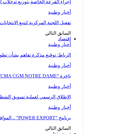
إجراء القرعة الخاصة بتوزيع تدخلات
أخبار وطنية
تفعيل اللجنة المركزية لتتبع الانتخابات 
السابق
التالي
اقتصاد
أخبار وطنية
الرباط: توقيع مذكرة تفاهم بشأن تطوير
أخبار وطنية
باخرة “CMA CGM NOTRE DAME”، إحدى أكبر ناقلات الحاويات، ترسو بميناء طنجة…
أخبار وطنية
الإطلاق الرسمي لعملية تسويق الشطر ا
أخبار وطنية
برنامج “POWER EXPORT” .. الموافقة على نحو 100 طلب لدعم ومواكبة المقاولات
السابق
التالي
تربية وتعليم