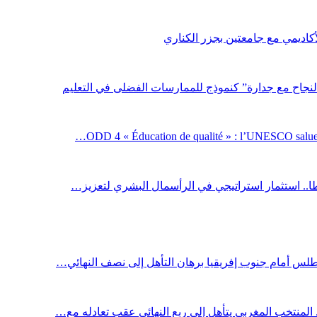
لأكاديمي مع جامعتين بجزر الكناري
لنجاح مع جدارة” كنموذج للممارسات الفضلى في التعليم
ODD 4 « Éducation de qualité » : l’UNESCO salue 
اطا.. استثمار استراتيجي في الرأسمال البشري لتعزيز…
أطلس أمام جنوب إفريقيا برهان التأهل إلى نصف النهائي…