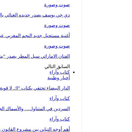
صوت وصورة
دي جي يوسف يصدر جديده الغنائي بالتع
صوت وصورة
أغنية مستحيل جديد النجم المغربي عب
صوت وصورة
الفنان الإماراتي سيل المطر يصدر “بدلت
السابق
التالي
كتاب وآراء
أخبار وطنية
الدار البيضاء تحتفي بكتاب “9.. لا قوية ولا ضعيفة… أم” للصحفية زينب…
كتاب وآراء
السردين في المتناول… والأسماك الجي
كتاب وآراء
أهم أوجه التباين بين مشروع القانون رقم 66.23 كما تبنته الحكومة وملاحظات جمع