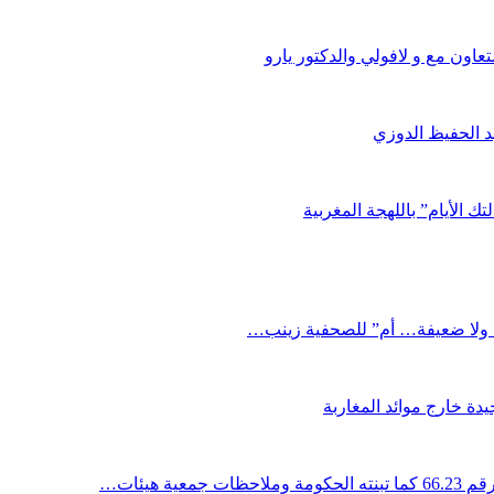
اون مع و لافولي والدكتور يارو
د الحفيظ الدوزي
ك الأيام” باللهجة المغربية
دة خارج موائد المغاربة
ية هيئات…