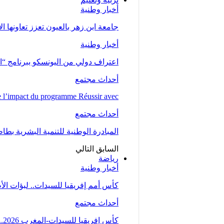
أخبار وطنية
جامعة ابن زهر بالعيون تعزز تعاونها ا
أخبار وطنية
اعتراف دولي من اليونسكو ببرنامج “ا
أحداث مجتمع
l’impact du programme Réussir avec…
أحداث مجتمع
المبادرة الوطنية للتنمية البشرية بط
السابق
التالي
رياضة
أخبار وطنية
كأس أمم إفريقيا للسيدات.. لبؤات ال
أحداث مجتمع
كأس إفريقيا للسيدات-المغرب 2026.. المنتخب المغربي يتأهل إلى ربع النهائي عقب تعادله مع…