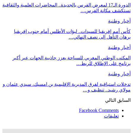
الدورة الـ17 لمعرض الفرس بالجديدة.. المحاضرات العلمية والثقافية
تستكشف مكانة الفرس…
أخبار وطنية
كأس أمم إفريقيا للسيدات.. لبؤات الأطلس أمام جنوب إفريقيا
برهان التأهل إلى نصف النهائي…
أخبار وطنية
المكتب الوطني المغربي للسياحة يعزز جاذبية الجهات عبر أكبر
برنامج على الإطلاق للربط…
أخبار وطنية
تدخلات استباقية لفرق المديرية الإقليمية بن امسيك، سيدي عثمان و
مولاي رشيد.. تنظيف و…
السابق
التالي
Facebook Comments
تعليقات