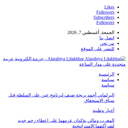
Likes
Followers
Subscribers
Followers
الجمعة, أغسطس 7, 2026
اتصل بنا
من نحن
للنشر على الموقع
Alarabiya Lilakhbar - جريدة إلكترونية عربية
متجددة على مدار الساعة
الرئيسية
سياسة
سياسة
البرلماني أحمد بريجة ضيف لبرنامج عين على السلطة قبل
سباق الإستحقاق
أخبار وطنية
المغرب ومالي يؤكدان عزمهما على إعطاء زخم جديد
لشراكتهما الاستراتيجية