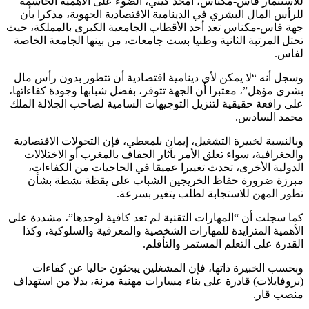
للاستثمار فاس-مكناس، أمجد كيتي، الضوء على الأهمية الحاسمة
للرأس المال البشري في الدينامية الاقتصادية الجهوية، مذكرا بأن
جهة فاس-مكناس تعد أحد الأقطاب الجامعية الكبرى بالمملكة، حيث
تحتل المرتبة الثانية وطنيا بست جامعات، من بينها الجامعة الخاصة
لفاس.
وسجل أنه “لا يمكن لأي دينامية اقتصادية أن تتطور بدون رأس مال
بشري مؤهل”، معتبرا أن الجهة تتوفر، بفضل شبابها وجودة كفاءاتها،
على رافعة حقيقية لتنزيل التوجيهات السامية لصاحب الجلالة الملك
محمد السادس.
وبالنسبة لخبيرة التشغيل، إيمان بلمعطي، فإن التحولات الاقتصادية
والجغرافية، سواء تعلق الأمر بآثار الجفاف بالمغرب أو الاختلالات
الدولية الأخرى، تحدث تغييرا عميقا في الحاجيات من الكفاءات،
مبرزة ضرورة حفاظ الخريجين الشباب على يقظة نشطة بشأن
تطور المهن للاستجابة لطلب يتغير بسرعة.
كما سجلت أن “المهارات التقنية لم تعد كافية لوحدها”، مشددة على
الأهمية المتزايدة للمهارات الشخصية والمعرفية والسلوكية، وكذا
القدرة على التعلم المستمر والتأقلم.
وبحسب الخبيرة ذاتها، فإن المشغلين يبحثون حاليا عن كفاءات
(بروفايلات) قادرة على بناء مسارات مهنية مرنة، بدلا من استهداف
منصب قار.