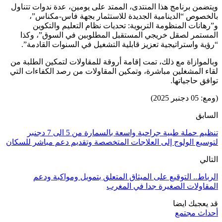
ويتضمن برنامج هذا المنتدى، الممتد على يومين، عدة ندوات تتناول
بالخصوص “الدينامية الجديدة للاستثمار بجهة فاس-مكناس”،
و”رهانات المنظومة التربوية: تحديات نظام التعليم والتكوين
المستمر لصقل خريجي المستقبل المطلوبين في السوق”، وكذا
“رؤية واستراتيجية تعزيز قابلية التشغيل في السنوات القادمة”.
وبالموازاة مع ذلك، تمت إقامة أروقة للمقاولات لتمكين الطلبة من
لقاء المشغلين مباشرة، وتمكين المقاولات من رصد الكفاءات التي
توافق حاجياتها.
(ومع: 05 دجنبر 2025)
السابق
تنظيم حملة طبية جراحية واسعة بالسمارة من 5 الى 7 دجنبر
لتوسيع الولوج إلى العلاجات المتخصصة وتقديم دعم مباشر للسكان
التالي
الرباط.. التوقيع على الميثاق المتعلق بتمويل ومواكبة ودعم
المقاولات الصغيرة جدا في المغرب
قد يعجبك ايضا
أحداث مجتمع