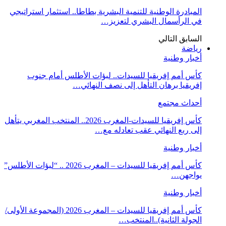
المبادرة الوطنية للتنمية البشرية بطاطا.. استثمار استراتيجي
في الرأسمال البشري لتعزيز…
السابق
التالي
رياضة
أخبار وطنية
كأس أمم إفريقيا للسيدات.. لبؤات الأطلس أمام جنوب
إفريقيا برهان التأهل إلى نصف النهائي…
أحداث مجتمع
كأس إفريقيا للسيدات-المغرب 2026.. المنتخب المغربي يتأهل
إلى ربع النهائي عقب تعادله مع…
أخبار وطنية
كأس أمم إفريقيا للسيدات – المغرب 2026 .. “لبؤات الأطلس”
يواجهن…
أخبار وطنية
كأس أمم إفريقيا للسيدات – المغرب 2026 (المجموعة الأولى/
الجولة الثانية)..المنتخب…