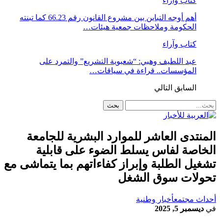
كتاب وآراء
أهم أوجه التباين بين مشروع القانون رقم 66.23 كما تبنته
الحكومة وملاحظات جمعية هيئات…
كتاب وآراء
عبد اللطيف وهبي: “شعبوية التشريع” والتمرد على
المؤسسات.. قراءة في سياقات…
السابق
التالي
المنتدى العاشر للموارد البشرية للجامعة
الخاصة لفاس يسلط الضوء على قابلية
تشغيل الطلبة وإبراز كفاءاتهم بما يتماشى مع
تحولات سوق الشغل
أحداث مجتمع
أخبار وطنية
في
ديسمبر 5, 2025