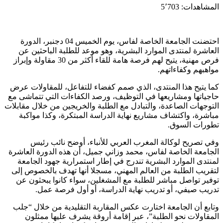
المشاهدات:
5٬703
احتضنت الجامعة الخاصة لفاس، يوم الخميس 04 دجنبر، الدورة
العاشرة لمنتدى الموارد البشرية، وهو موعد للطلبة الباحثين عن
فرص مهنية، يتيح لهم فرصة هامة للقاء أكثر من 30 مقاولة وإبراز
مواهبهم وكفاءاتهم.
كما يتيح هذا المنتدى، الذي صمم كفضاء للتفاعل، للمقاولات عرض
حاجياتها ومشاريعها في التوظيف، ورصد الكفاءات التي تتماشى مع
التوجهات الصاعدة، والتبادل مع الطلبة والخريجين من خلال مقابلات
مباشرة، واكتشاف مشاريع نهاية الدراسة المبتكرة، وكذا مواكبة
تطورات السوق.
وفي تصريح لوكالة المغرب العربي للأنباء، أوضح نائب رئيس
الجامعة الخاصة لفاس، محمد وزاني جميل، أن هذه الدورة العاشرة
لمنتدى الموارد البشرية تندرج في إطار استمرارية جهود الجامعة
لتقريب الطلبة من العالم المهني، مسجلا أنها تهدف بالخصوص إلى
توفير تواصل مباشر للطلبة مع المشغلين، سواء كانوا يبحثون عن
تدريب صيفي، أو تدريب نهاية الدراسة، أو أول فرصة عمل.
وتابع أن الجامعة اختارت عكس المقاربة التقليدية من خلال “جلب
المقاولات نحو الطلبة”، عبر إقامة أروقة يشرف عليها ممثلون