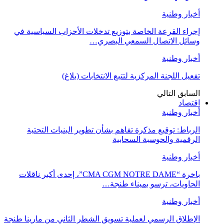
أخبار وطنية
إجراء القرعة الخاصة بتوزيع تدخلات الأحزاب السياسية في
وسائل الاتصال السمعي البصري…
أخبار وطنية
تفعيل اللجنة المركزية لتتبع الانتخابات (بلاغ)
السابق
التالي
اقتصاد
أخبار وطنية
الرباط: توقيع مذكرة تفاهم بشأن تطوير البنيات التحتية
الرقمية والحوسبة السحابية
أخبار وطنية
باخرة “CMA CGM NOTRE DAME”، إحدى أكبر ناقلات
الحاويات، ترسو بميناء طنجة…
أخبار وطنية
الإطلاق الرسمي لعملية تسويق الشطر الثاني من مارينا طنجة