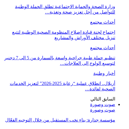
وزارة الصحة والحماية الاجتماعية تطلق الحملة الوطنية
للتواصل من أجل تعزيز صحة وتغذية…
أحداث مجتمع
اجتماع لجنة قيادة إصلاح المنظومة الصحية الوطنية لتتبع
تنزيل مختلف الأوراش والمشاريع
أحداث مجتمع
تنظيم حملة طبية جراحية واسعة بالسمارة من 5 الى 7 دجنبر
لتوسيع الولوج إلى العلاجات…
أخبار وطنية
أزيلال.. انطلاق عملية “رعاية 2025-2026” لتعزيز الخدمات
الصحية لفائدة…
السابق
التالي
صوت وصورة
صوت وصورة
مؤسسة جدارة: بناء نخب المستقبل من خلال التوجيه الفعّال