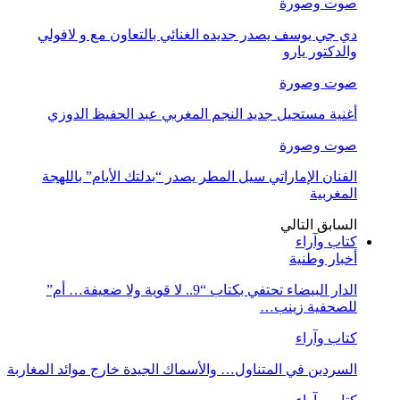
صوت وصورة
دي جي يوسف يصدر جديده الغنائي بالتعاون مع و لافولي
والدكتور يارو
صوت وصورة
أغنية مستحيل جديد النجم المغربي عبد الحفيظ الدوزي
صوت وصورة
الفنان الإماراتي سيل المطر يصدر “بدلتك الأيام” باللهجة
المغربية
السابق
التالي
كتاب وآراء
أخبار وطنية
الدار البيضاء تحتفي بكتاب “9.. لا قوية ولا ضعيفة… أم”
للصحفية زينب…
كتاب وآراء
السردين في المتناول… والأسماك الجيدة خارج موائد المغاربة