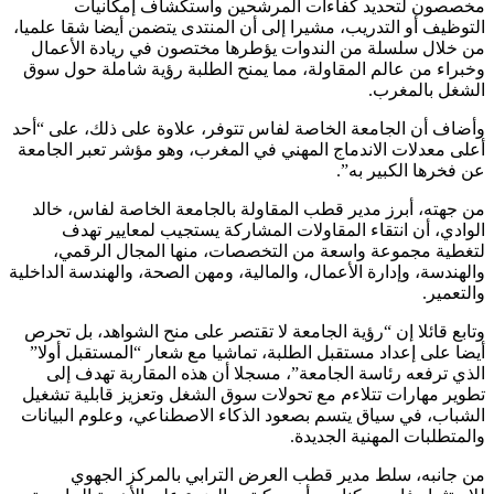
مخصصون لتحديد كفاءات المرشحين واستكشاف إمكانيات
التوظيف أو التدريب، مشيرا إلى أن المنتدى يتضمن أيضا شقا علميا،
من خلال سلسلة من الندوات يؤطرها مختصون في ريادة الأعمال
وخبراء من عالم المقاولة، مما يمنح الطلبة رؤية شاملة حول سوق
الشغل بالمغرب.
وأضاف أن الجامعة الخاصة لفاس تتوفر، علاوة على ذلك، على “أحد
أعلى معدلات الاندماج المهني في المغرب، وهو مؤشر تعبر الجامعة
عن فخرها الكبير به”.
من جهته، أبرز مدير قطب المقاولة بالجامعة الخاصة لفاس، خالد
الوادي، أن انتقاء المقاولات المشاركة يستجيب لمعايير تهدف
لتغطية مجموعة واسعة من التخصصات، منها المجال الرقمي،
والهندسة، وإدارة الأعمال، والمالية، ومهن الصحة، والهندسة الداخلية
والتعمير.
وتابع قائلا إن “رؤية الجامعة لا تقتصر على منح الشواهد، بل تحرص
أيضا على إعداد مستقبل الطلبة، تماشيا مع شعار “المستقبل أولا”
الذي ترفعه رئاسة الجامعة”، مسجلا أن هذه المقاربة تهدف إلى
تطوير مهارات تتلاءم مع تحولات سوق الشغل وتعزيز قابلية تشغيل
الشباب، في سياق يتسم بصعود الذكاء الاصطناعي، وعلوم البيانات
والمتطلبات المهنية الجديدة.
من جانبه، سلط مدير قطب العرض الترابي بالمركز الجهوي