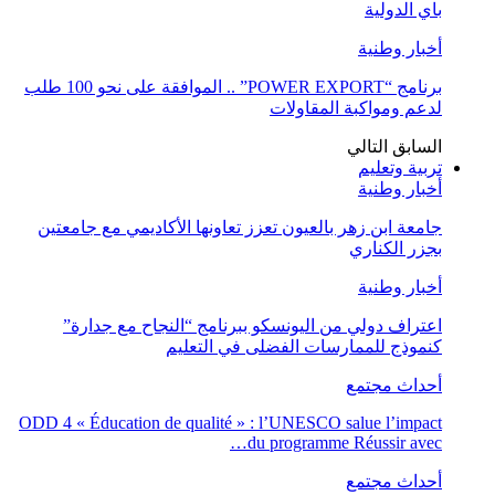
باي الدولية
أخبار وطنية
برنامج “POWER EXPORT” .. الموافقة على نحو 100 طلب
لدعم ومواكبة المقاولات
السابق
التالي
تربية وتعليم
أخبار وطنية
جامعة ابن زهر بالعيون تعزز تعاونها الأكاديمي مع جامعتين
بجزر الكناري
أخبار وطنية
اعتراف دولي من اليونسكو ببرنامج “النجاح مع جدارة”
كنموذج للممارسات الفضلى في التعليم
أحداث مجتمع
ODD 4 « Éducation de qualité » : l’UNESCO salue l’impact
du programme Réussir avec…
أحداث مجتمع