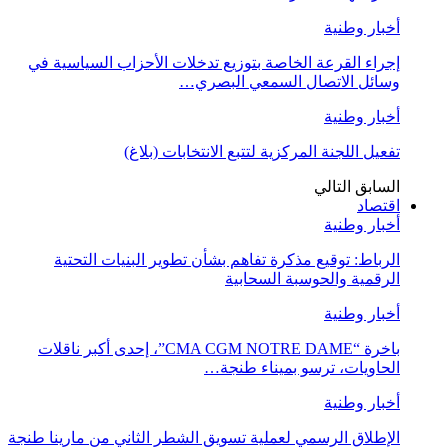
أخبار وطنية
إجراء القرعة الخاصة بتوزيع تدخلات الأحزاب السياسية في
وسائل الاتصال السمعي البصري…
أخبار وطنية
تفعيل اللجنة المركزية لتتبع الانتخابات (بلاغ)
السابق
التالي
اقتصاد
أخبار وطنية
الرباط: توقيع مذكرة تفاهم بشأن تطوير البنيات التحتية
الرقمية والحوسبة السحابية
أخبار وطنية
باخرة “CMA CGM NOTRE DAME”، إحدى أكبر ناقلات
الحاويات، ترسو بميناء طنجة…
أخبار وطنية
الإطلاق الرسمي لعملية تسويق الشطر الثاني من مارينا طنجة