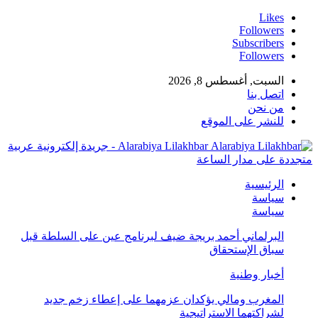
Likes
Followers
Subscribers
Followers
السبت, أغسطس 8, 2026
اتصل بنا
من نحن
للنشر على الموقع
Alarabiya Lilakhbar - جريدة إلكترونية عربية
متجددة على مدار الساعة
الرئيسية
سياسة
سياسة
البرلماني أحمد بريجة ضيف لبرنامج عين على السلطة قبل
سباق الإستحقاق
أخبار وطنية
المغرب ومالي يؤكدان عزمهما على إعطاء زخم جديد
لشراكتهما الاستراتيجية