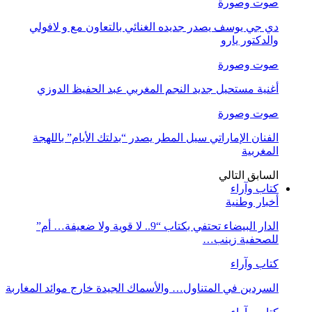
صوت وصورة
دي جي يوسف يصدر جديده الغنائي بالتعاون مع و لافولي
والدكتور يارو
صوت وصورة
أغنية مستحيل جديد النجم المغربي عبد الحفيظ الدوزي
صوت وصورة
الفنان الإماراتي سيل المطر يصدر “بدلتك الأيام” باللهجة
المغربية
السابق
التالي
كتاب وآراء
أخبار وطنية
الدار البيضاء تحتفي بكتاب “9.. لا قوية ولا ضعيفة… أم”
للصحفية زينب…
كتاب وآراء
السردين في المتناول… والأسماك الجيدة خارج موائد المغاربة