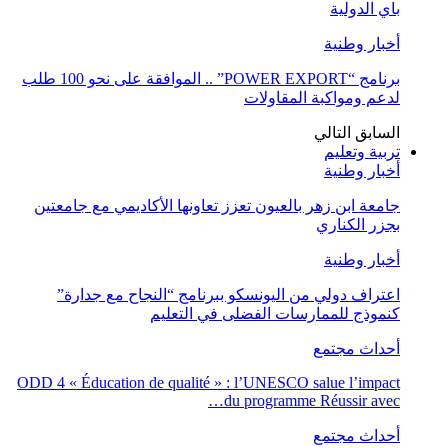
باي الدولية
أخبار وطنية
برنامج “POWER EXPORT” .. الموافقة على نحو 100 طلب
لدعم ومواكبة المقاولات
السابق
التالي
تربية وتعليم
أخبار وطنية
جامعة ابن زهر بالعيون تعزز تعاونها الأكاديمي مع جامعتين
بجزر الكناري
أخبار وطنية
اعتراف دولي من اليونسكو ببرنامج “النجاح مع جدارة”
كنموذج للممارسات الفضلى في التعليم
أحداث مجتمع
ODD 4 « Éducation de qualité » : l’UNESCO salue l’impact
du programme Réussir avec…
أحداث مجتمع