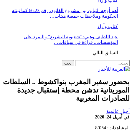
كتاب وآراء
أهم أوجه التباين بين مشروع القانون رقم 66.23 كما تبنته
الحكومة وملاحظات جمعية هيئات…
كتاب وآراء
عبد اللطيف وهبي: “شعبوية التشريع” والتمرد على
المؤسسات.. قراءة في سياقات…
السابق
التالي
بحضور سفير المغرب بنواكشوط .. السلطات
الموريتانية تدشن محطة إستقبال جديدة
للصادرات المغربية
أخبار عالمية
في
أبريل 24, 2020
المشاهدات:
8٬054