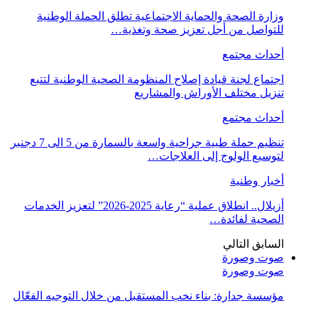
وزارة الصحة والحماية الاجتماعية تطلق الحملة الوطنية
للتواصل من أجل تعزيز صحة وتغذية…
أحداث مجتمع
اجتماع لجنة قيادة إصلاح المنظومة الصحية الوطنية لتتبع
تنزيل مختلف الأوراش والمشاريع
أحداث مجتمع
تنظيم حملة طبية جراحية واسعة بالسمارة من 5 الى 7 دجنبر
لتوسيع الولوج إلى العلاجات…
أخبار وطنية
أزيلال.. انطلاق عملية “رعاية 2025-2026” لتعزيز الخدمات
الصحية لفائدة…
السابق
التالي
صوت وصورة
صوت وصورة
مؤسسة جدارة: بناء نخب المستقبل من خلال التوجيه الفعّال