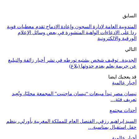
السابق
المندوبية العامة لإدارة السجون وإعادة الإدماج تقدم معطيات قوية
ردا على الإدعاءات الواهية المنشورة في بعض وسائل الإعلام
الورقية والالكترونية
التالي
الجديدة.. توقيف شخص يشتبه تورطه في نشر أخبار زائفة والتبليغ
عن جريمة يعلم بعدم حدوثها (بلاغ)
قد يعجبك ايضا
أخبار عالمية
نيسان مصر تبدأ مبيعات “نيسان ماجنيت” المجمعة محليًا، وتُعِيد
تعريف فئة…
أحداث مجتمع
السيد إبراهيم رزقي، القنصل العام للمملكة المغربية بأورلي، ينظم
حفل استقبال بمناسبة…
أخبار عالمية