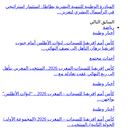
المبادرة الوطنية للتنمية البشرية بطاطا.. استثمار استراتيجي
في الرأسمال البشري لتعزيز…
السابق
التالي
رياضة
أخبار وطنية
كأس أمم إفريقيا للسيدات.. لبؤات الأطلس أمام جنوب
إفريقيا برهان التأهل إلى نصف النهائي…
أحداث مجتمع
كأس إفريقيا للسيدات-المغرب 2026.. المنتخب المغربي يتأهل
إلى ربع النهائي عقب تعادله مع…
أخبار وطنية
كأس أمم إفريقيا للسيدات – المغرب 2026 .. “لبؤات الأطلس”
يواجهن…
أخبار وطنية
كأس أمم إفريقيا للسيدات – المغرب 2026 (المجموعة الأولى/
الجولة الثانية)..المنتخب…