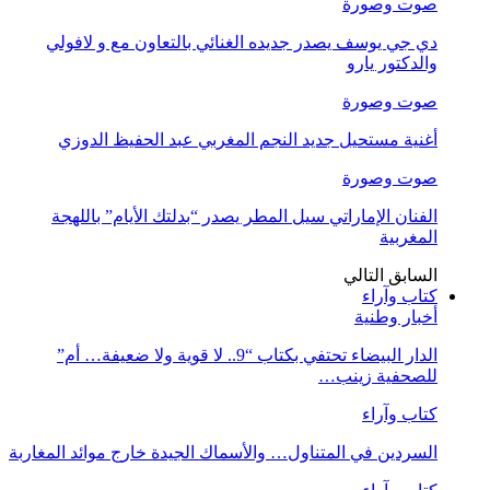
صوت وصورة
دي جي يوسف يصدر جديده الغنائي بالتعاون مع و لافولي
والدكتور يارو
صوت وصورة
أغنية مستحيل جديد النجم المغربي عبد الحفيظ الدوزي
صوت وصورة
الفنان الإماراتي سيل المطر يصدر “بدلتك الأيام” باللهجة
المغربية
السابق
التالي
كتاب وآراء
أخبار وطنية
الدار البيضاء تحتفي بكتاب “9.. لا قوية ولا ضعيفة… أم”
للصحفية زينب…
كتاب وآراء
السردين في المتناول… والأسماك الجيدة خارج موائد المغاربة