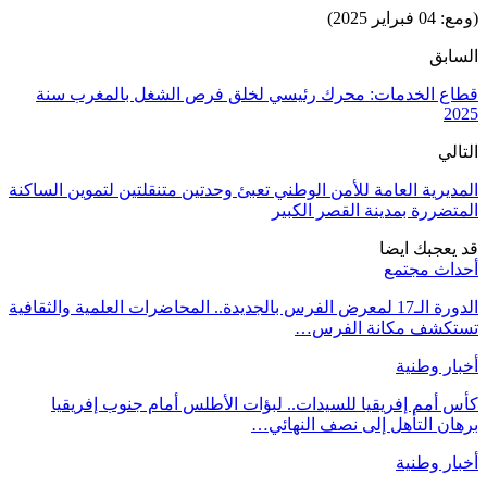
(ومع: 04 فبراير 2025)
السابق
قطاع الخدمات: محرك رئيسي لخلق فرص الشغل بالمغرب سنة
2025
التالي
المديرية العامة للأمن الوطني تعبئ وحدتين متنقلتين لتموين الساكنة
المتضررة بمدينة القصر الكبير
قد يعجبك ايضا
أحداث مجتمع
الدورة الـ17 لمعرض الفرس بالجديدة.. المحاضرات العلمية والثقافية
تستكشف مكانة الفرس…
أخبار وطنية
كأس أمم إفريقيا للسيدات.. لبؤات الأطلس أمام جنوب إفريقيا
برهان التأهل إلى نصف النهائي…
أخبار وطنية