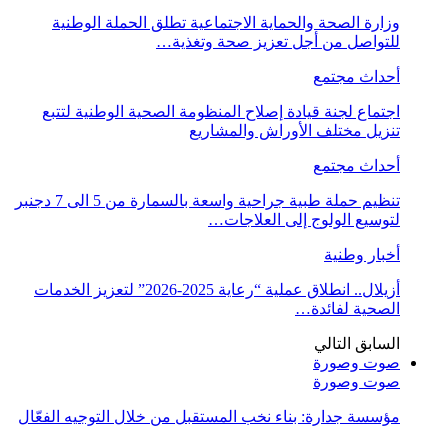
وزارة الصحة والحماية الاجتماعية تطلق الحملة الوطنية
للتواصل من أجل تعزيز صحة وتغذية…
أحداث مجتمع
اجتماع لجنة قيادة إصلاح المنظومة الصحية الوطنية لتتبع
تنزيل مختلف الأوراش والمشاريع
أحداث مجتمع
تنظيم حملة طبية جراحية واسعة بالسمارة من 5 الى 7 دجنبر
لتوسيع الولوج إلى العلاجات…
أخبار وطنية
أزيلال.. انطلاق عملية “رعاية 2025-2026” لتعزيز الخدمات
الصحية لفائدة…
السابق
التالي
صوت وصورة
صوت وصورة
مؤسسة جدارة: بناء نخب المستقبل من خلال التوجيه الفعّال