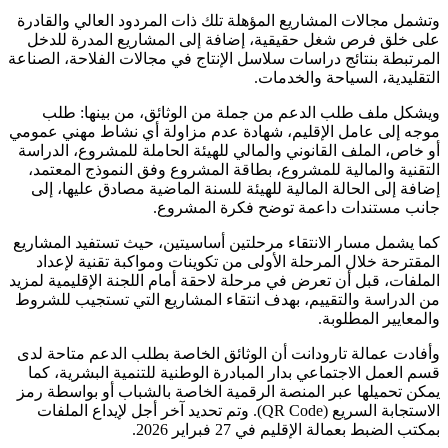
وتشمل مجالات المشاريع المؤهلة تلك ذات المردود العالي والقادرة
على خلق فرص شغل حقيقية، إضافة إلى المشاريع المدرة للدخل
المرتبطة بنتائج دراسات سلاسل الإنتاج في مجالات الفلاحة، الصناعة
التقليدية، السياحة والخدمات.
ويشكل ملف طلب الدعم من جملة من الوثائق، من بينها: طلب
موجه إلى عامل الإقليم، شهادة عدم مزاولة أي نشاط مهني عمومي
أو خاص، الملف القانوني والمالي للهيئة الحاملة للمشروع، الدراسة
التقنية والمالية للمشروع، بطاقة المشروع وفق النموذج المعتمد،
إضافة إلى الحالة المالية للهيئة للسنة الماضية مصادق عليها، إلى
جانب مستندات داعمة توضح فكرة المشروع.
كما يشمل مسار الانتقاء مرحلتين أساسيتين، حيث تستفيد المشاريع
المقترحة خلال المرحلة الأولى من تكوينات ومواكبة تقنية لإعداد
الملفات، قبل أن تعرض في مرحلة لاحقة أمام اللجنة الإقليمية لمزيد
من الدراسة والتقييم، بهدف انتقاء المشاريع التي تستجيب للشروط
والمعايير المطلوبة.
وأفادت عمالة تارودانت أن الوثائق الخاصة بطلب الدعم متاحة لدى
قسم العمل الاجتماعي بدار المبادرة الوطنية للتنمية البشرية، كما
يمكن تحميلها عبر المنصة الرقمية الخاصة بالشباب أو بواسطة رمز
الاستجابة السريع (QR Code). وتم تحديد آخر أجل لإيداع الملفات
بمكتب الضبط بعمالة الإقليم في 27 فبراير 2026.