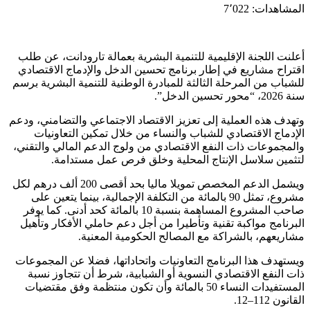
المشاهدات:
7٬022
أعلنت اللجنة الإقليمية للتنمية البشرية بعمالة تارودانت، عن طلب
اقتراح مشاريع في إطار برنامج تحسين الدخل والإدماج الاقتصادي
للشباب من المرحلة الثالثة للمبادرة الوطنية للتنمية البشرية برسم
سنة 2026، “محور تحسين الدخل”.
وتهدف هذه العملية إلى تعزيز الاقتصاد الاجتماعي والتضامني، ودعم
الإدماج الاقتصادي للشباب والنساء من خلال تمكين التعاونيات
والمجموعات ذات النفع الاقتصادي من ولوج الدعم المالي والتقني،
لتثمين سلاسل الإنتاج المحلية وخلق فرص عمل مستدامة.
ويشمل الدعم المخصص تمويلا ماليا بحد أقصى 200 ألف درهم لكل
مشروع، تمثل 90 بالمائة من التكلفة الإجمالية، بينما يتعين على
صاحب المشروع المساهمة بنسبة 10 بالمائة كحد أدنى. كما يوفر
البرنامج مواكبة تقنية وتأطيرا من أجل دعم حاملي الأفكار وتأهيل
مشاريعهم، بالشراكة مع المصالح الحكومية المعنية.
ويستهدف هذا البرنامج التعاونيات واتحاداتها، فضلا عن المجموعات
ذات النفع الاقتصادي النسوية أو الشبابية، شرط أن تتجاوز نسبة
المستفيدات النساء 50 بالمائة وأن تكون منتظمة وفق مقتضيات
القانون 112–12.