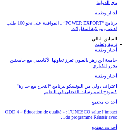
باي الدولية
أخبار وطنية
برنامج “POWER EXPORT” .. الموافقة على نحو 100 طلب
لدعم ومواكبة المقاولات
السابق
التالي
تربية وتعليم
أخبار وطنية
جامعة ابن زهر بالعيون تعزز تعاونها الأكاديمي مع جامعتين
بجزر الكناري
أخبار وطنية
اعتراف دولي من اليونسكو ببرنامج “النجاح مع جدارة”
كنموذج للممارسات الفضلى في التعليم
أحداث مجتمع
ODD 4 « Éducation de qualité » : l’UNESCO salue l’impact
du programme Réussir avec…
أحداث مجتمع