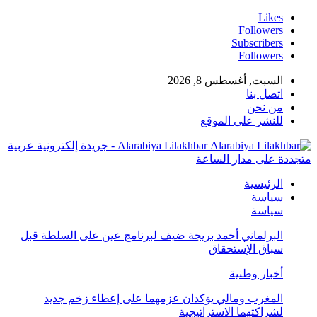
Likes
Followers
Subscribers
Followers
السبت, أغسطس 8, 2026
اتصل بنا
من نحن
للنشر على الموقع
Alarabiya Lilakhbar - جريدة إلكترونية عربية
متجددة على مدار الساعة
الرئيسية
سياسة
سياسة
البرلماني أحمد بريجة ضيف لبرنامج عين على السلطة قبل
سباق الإستحقاق
أخبار وطنية
المغرب ومالي يؤكدان عزمهما على إعطاء زخم جديد
لشراكتهما الاستراتيجية