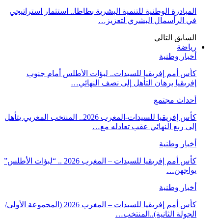
المبادرة الوطنية للتنمية البشرية بطاطا.. استثمار استراتيجي
في الرأسمال البشري لتعزيز…
السابق
التالي
رياضة
أخبار وطنية
كأس أمم إفريقيا للسيدات.. لبؤات الأطلس أمام جنوب
إفريقيا برهان التأهل إلى نصف النهائي…
أحداث مجتمع
كأس إفريقيا للسيدات-المغرب 2026.. المنتخب المغربي يتأهل
إلى ربع النهائي عقب تعادله مع…
أخبار وطنية
كأس أمم إفريقيا للسيدات – المغرب 2026 .. “لبؤات الأطلس”
يواجهن…
أخبار وطنية
كأس أمم إفريقيا للسيدات – المغرب 2026 (المجموعة الأولى/
الجولة الثانية)..المنتخب…