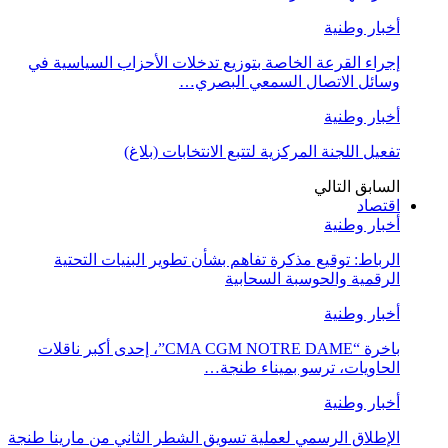
أخبار وطنية
إجراء القرعة الخاصة بتوزيع تدخلات الأحزاب السياسية في
وسائل الاتصال السمعي البصري…
أخبار وطنية
تفعيل اللجنة المركزية لتتبع الانتخابات (بلاغ)
السابق
التالي
اقتصاد
أخبار وطنية
الرباط: توقيع مذكرة تفاهم بشأن تطوير البنيات التحتية
الرقمية والحوسبة السحابية
أخبار وطنية
باخرة “CMA CGM NOTRE DAME”، إحدى أكبر ناقلات
الحاويات، ترسو بميناء طنجة…
أخبار وطنية
الإطلاق الرسمي لعملية تسويق الشطر الثاني من مارينا طنجة