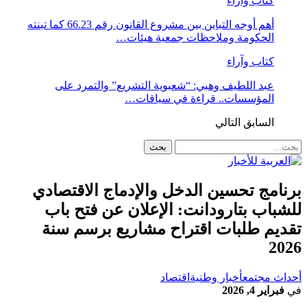
كتاب وآراء
أهم أوجه التباين بين مشروع القانون رقم 66.23 كما تبنته
الحكومة وملاحظات جمعية هيئات…
كتاب وآراء
عبد اللطيف وهبي: “شعبوية التشريع” والتمرد على
المؤسسات.. قراءة في سياقات…
السابق
التالي
برنامج تحسين الدخل والإدماج الاقتصادي
للشباب بتارودانت: الإعلان عن فتح باب
تقديم طلبات اقتراح مشاريع برسم سنة
2026
أحداث مجتمع
أخبار وطنية
اقتصاد
في
فبراير 4, 2026