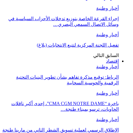
أخبار وطنية
إجراء القرعة الخاصة بتوزيع تدخلات الأحزاب السياسية في
وسائل الاتصال السمعي البصري…
أخبار وطنية
تفعيل اللجنة المركزية لتتبع الانتخابات (بلاغ)
السابق
التالي
اقتصاد
أخبار وطنية
الرباط: توقيع مذكرة تفاهم بشأن تطوير البنيات التحتية
الرقمية والحوسبة السحابية
أخبار وطنية
باخرة “CMA CGM NOTRE DAME”، إحدى أكبر ناقلات
الحاويات، ترسو بميناء طنجة…
أخبار وطنية
الإطلاق الرسمي لعملية تسويق الشطر الثاني من مارينا طنجة