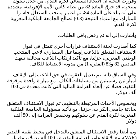
وقررت اللجنة أن الاتحاد السنغالي لكرة القدم، من خلال سلوك
منتخبه، قد خرق المادة 82 من نظام كأس الأمم الإفريقية، مشددة
على أنه بناء على المادة 84، تم اعتبار منتخب السنغال خاسرا
للمباراة، مع اعتماد النتيجة (3-0) لصالح الجامعة الملكية المغربية
لكرة القدم.
وأشارت إلى أنه تم رفض باقي الطلبات.
كما أصدرت لجنة الاستئناف قرارات أخرى تتمثل في قبول
الاستئناف المتعلق باللاعب إسماعيل الصيباري، لاعب المنتخب
الوطني المغربي، جزئيا، مع تأكيد ارتكاب اللاعب مخالفة تنتهك
المادتين 82 و83 (الفقرة 1) من مدونة الانضباط للكاف.
وفي السياق ذاته، تم تعديل العقوبة في حق اللاعب إلى الإيقاف
لمباراتين رسميتين من مسابقات الكاف، مع مباراة واحدة موقوفة
التنفيذ، فضلا عن إلغاء الغرامة المالية التي كانت محددة في 100
ألف دولار.
وبخصوص الأحداث المرتبطة بالتنظيم، تم قبول الاستئناف المتعلق
بحادثة جامعي الكرات، جزئيا، مع تأكيد مسؤولية الجامعة الملكية
المغربية لكرة القدم عن سلوكهم وتخفيض الغرامة إلى 50 ألف
دولار.
وتم أيضا رفض الاستئناف المتعلق بالتدخل في محيط تقنية الفيديو
(VAR)، مع الإبقاء على الغرامة المقدرة بـ100 ألف دولار، وقبول