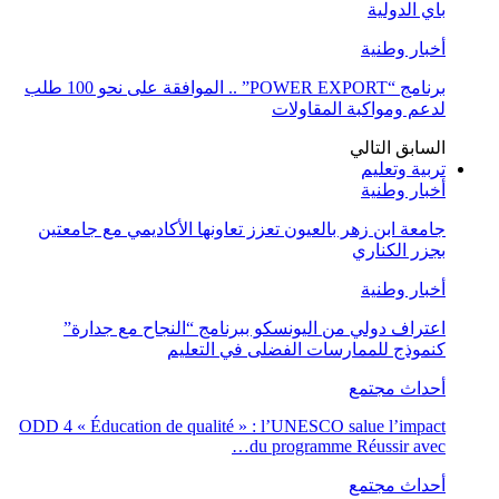
باي الدولية
أخبار وطنية
برنامج “POWER EXPORT” .. الموافقة على نحو 100 طلب
لدعم ومواكبة المقاولات
السابق
التالي
تربية وتعليم
أخبار وطنية
جامعة ابن زهر بالعيون تعزز تعاونها الأكاديمي مع جامعتين
بجزر الكناري
أخبار وطنية
اعتراف دولي من اليونسكو ببرنامج “النجاح مع جدارة”
كنموذج للممارسات الفضلى في التعليم
أحداث مجتمع
ODD 4 « Éducation de qualité » : l’UNESCO salue l’impact
du programme Réussir avec…
أحداث مجتمع