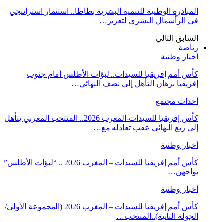
المبادرة الوطنية للتنمية البشرية بطاطا.. استثمار استراتيجي
في الرأسمال البشري لتعزيز…
السابق
التالي
رياضة
أخبار وطنية
كأس أمم إفريقيا للسيدات.. لبؤات الأطلس أمام جنوب
إفريقيا برهان التأهل إلى نصف النهائي…
أحداث مجتمع
كأس إفريقيا للسيدات-المغرب 2026.. المنتخب المغربي يتأهل
إلى ربع النهائي عقب تعادله مع…
أخبار وطنية
كأس أمم إفريقيا للسيدات – المغرب 2026 .. “لبؤات الأطلس”
يواجهن…
أخبار وطنية
كأس أمم إفريقيا للسيدات – المغرب 2026 (المجموعة الأولى/
الجولة الثانية)..المنتخب…