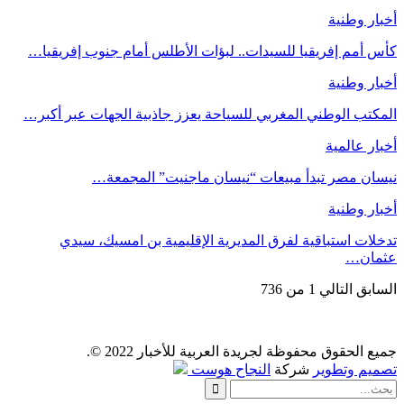
أخبار وطنية
كأس أمم إفريقيا للسيدات.. لبؤات الأطلس أمام جنوب إفريقيا…
أخبار وطنية
المكتب الوطني المغربي للسياحة يعزز جاذبية الجهات عبر أكبر…
أخبار عالمية
نيسان مصر تبدأ مبيعات “نيسان ماجنيت” المجمعة…
أخبار وطنية
تدخلات استباقية لفرق المديرية الإقليمية بن امسيك، سيدي
عثمان…
السابق
التالي
1 من 736
جميع الحقوق محفوظة لجريدة العربية للأخبار 2022 ©.
تصميم وتطوير
شركة
النجاح هوست