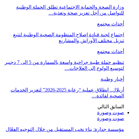
وزارة الصحة والحماية الاجتماعية تطلق الحملة الوطنية
للتواصل من أجل تعزيز صحة وتغذية…
أحداث مجتمع
اجتماع لجنة قيادة إصلاح المنظومة الصحية الوطنية لتتبع
تنزيل مختلف الأوراش والمشاريع
أحداث مجتمع
تنظيم حملة طبية جراحية واسعة بالسمارة من 5 الى 7 دجنبر
لتوسيع الولوج إلى العلاجات…
أخبار وطنية
أزيلال.. انطلاق عملية “رعاية 2025-2026” لتعزيز الخدمات
الصحية لفائدة…
السابق
التالي
صوت وصورة
صوت وصورة
مؤسسة جدارة: بناء نخب المستقبل من خلال التوجيه الفعّال