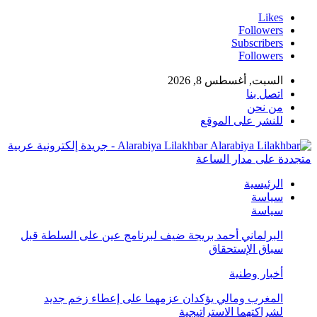
Likes
Followers
Subscribers
Followers
السبت, أغسطس 8, 2026
اتصل بنا
من نحن
للنشر على الموقع
Alarabiya Lilakhbar - جريدة إلكترونية عربية
متجددة على مدار الساعة
الرئيسية
سياسة
سياسة
البرلماني أحمد بريجة ضيف لبرنامج عين على السلطة قبل
سباق الإستحقاق
أخبار وطنية
المغرب ومالي يؤكدان عزمهما على إعطاء زخم جديد
لشراكتهما الاستراتيجية