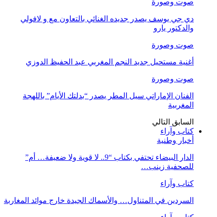
صوت وصورة
دي جي يوسف يصدر جديده الغنائي بالتعاون مع و لافولي
والدكتور يارو
صوت وصورة
أغنية مستحيل جديد النجم المغربي عبد الحفيظ الدوزي
صوت وصورة
الفنان الإماراتي سيل المطر يصدر “بدلتك الأيام” باللهجة
المغربية
السابق
التالي
كتاب وآراء
أخبار وطنية
الدار البيضاء تحتفي بكتاب “9.. لا قوية ولا ضعيفة… أم”
للصحفية زينب…
كتاب وآراء
السردين في المتناول… والأسماك الجيدة خارج موائد المغاربة