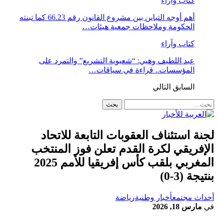
كتاب وآراء
أهم أوجه التباين بين مشروع القانون رقم 66.23 كما تبنته
الحكومة وملاحظات جمعية هيئات…
كتاب وآراء
عبد اللطيف وهبي: “شعبوية التشريع” والتمرد على
المؤسسات.. قراءة في سياقات…
السابق
التالي
لجنة استئناف العقوبات التابعة للاتحاد
الإفريقي لكرة القدم تعلن فوز المنتخب
المغربي بلقب كأس إفريقيا للأمم 2025
بنتيجة (3-0)
أحداث مجتمع
أخبار وطنية
رياضة
في
مارس 18, 2026