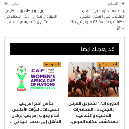
السابق
التالي
إيداع 144 متورط في شغب
الوزير نير بركات يزور الكنيس
الملاعب على السجن المحلي
اليهودي بيت إيل بالدار البيضاء في
عكاشة و متابعة 85 منهم في حالة
ختام زيارته الرسمية للمغرب
سراح
قد يعجبك ايضا
أحداث مجتمع
أخبار وطنية
الدورة الـ17 لمعرض الفرس
كأس أمم إفريقيا
بالجديدة.. المحاضرات
للسيدات.. لبؤات الأطلس
العلمية والثقافية
أمام جنوب إفريقيا برهان
تستكشف مكانة الفرس…
التأهل إلى نصف النهائي…