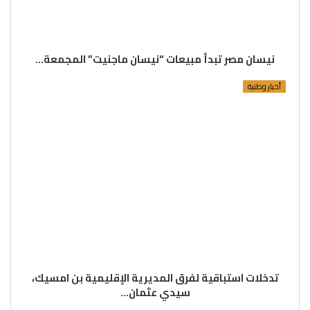
نيسان مصر تبدأ مبيعات “نيسان ماجنيت” المجمعة…
أخبار وطنية
تدخلات استباقية لفرق المديرية الإقليمية بن امسيك،
سيدي عثمان…