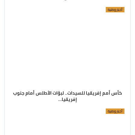
أخبار وطنية
كأس أمم إفريقيا للسيدات.. لبؤات الأطلس أمام جنوب
إفريقيا…
أخبار وطنية