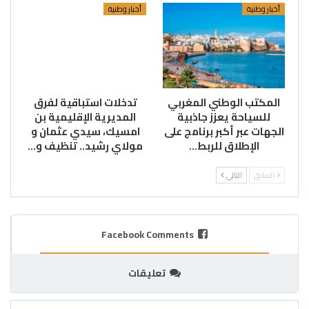
أخبار وطنية
أخبار وطنية
المكتب الوطني المغربي
تدخلات استباقية لفرق
للسياحة يعزز جاذبية
المديرية الإقليمية بن
الجهات عبر أكبر برنامج على
امسيك، سيدي عثمان و
الإطلاق للربط…
مولاي رشيد.. تنظيف و…
السابق
التالي
Facebook Comments
تعليقات