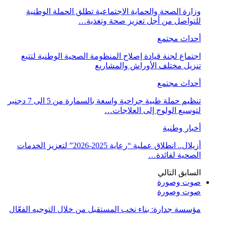
وزارة الصحة والحماية الاجتماعية تطلق الحملة الوطنية
للتواصل من أجل تعزيز صحة وتغذية…
أحداث مجتمع
اجتماع لجنة قيادة إصلاح المنظومة الصحية الوطنية لتتبع
تنزيل مختلف الأوراش والمشاريع
أحداث مجتمع
تنظيم حملة طبية جراحية واسعة بالسمارة من 5 الى 7 دجنبر
لتوسيع الولوج إلى العلاجات…
أخبار وطنية
أزيلال.. انطلاق عملية “رعاية 2025-2026” لتعزيز الخدمات
الصحية لفائدة…
السابق
التالي
صوت وصورة
صوت وصورة
مؤسسة جدارة: بناء نخب المستقبل من خلال التوجيه الفعّال