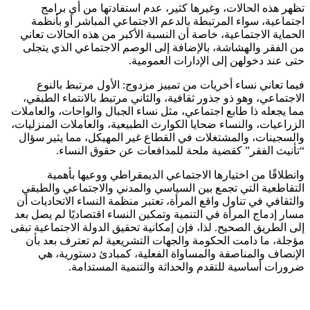
تظهر هذه الحالات، وغيرها كثير، عدم استفادتها من أي برامج
اجتماعية، سواء المرتبطة بالدعم الاجتماعي المباشر أو بأنظمة
الحماية الاجتماعية، خاصة أن النسبة الأكبر من هذه الحالات تعاني
من الفقر والهشاشة، بالإضافة إلى الوصم الاجتماعي الذي يتجلى
حتى عند دخولهن إلى الإدارات العمومية.
فيما تعاني نساء أخريات من تمييز مزدوج: الأول مرتبط بالنوع
الاجتماعي، وهو ذو جذور ثقافية، والثاني مرتبط بالانتماء الطبقي،
مما يجعله ذا طابع اجتماعي، مثل نساء الجبال والواحات، والعاملات
الزراعيات، والنساء ضحايا الكوارث الطبيعية، والعاملات المنزليات،
والسجينات، والمشتغلات في القطاع غير المهيكل، مما يثير سؤال
“تأنيث الفقر” كقضية ملحة للمدافعات عن حقوق النساء.
وانطلاقًا من اختيارها الاجتماعي الديمقراطي ووعيها بأهمية
التقاطعية التي تجمع بين السياسي والمدني والاجتماعي والطبقي
والثقافي في تناول واقع المرأة، تعتبر منظمة النساء الاتحاديات أن
مسار إدماج المرأة في التنمية وتمكين النساء اقتصاديًا لم يصل بعد
إلى الطريق الصحيح. لذا، فإن إمكانية تحقيق الدولة الاجتماعية تبقى
مؤجلة، ما دامت الحكومة والجهات التشريعية لم تعترف بعد بأن
الإنصاف والمناصفة والمساواة الفعلية، كمبادئ دستورية، هي
ضرورات أساسية للتقدم والحداثة والتنمية المستدامة.