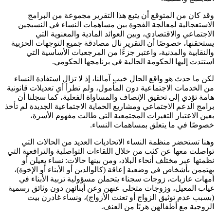
وقد كان من المتوقع أن يتبع هذا التقرير مجموعة من البرامج
الاستعجالية لمعالجة الفجوة بين مساهمات النساء في النسيجين
الاجتماعي والاقتصادي، وبين العوائد المادية والمعنوية التي
يستحقنها، خصوصًا أن التقرير نال مصادقة جميع التوجهات الحزبية
والنقابية والمدنية، واعتبر جزءًا من المرجعيات الأساسية التي
استندت إليها الحكومة الحالية في برنامجها الحكومي.
لكن ما حدث هو واقع الحال خيب آمالنا، إذ لا تزال استفادة النساء
من الخدمات الاجتماعية دون المأمول، ولم تطرأ أي تعديلات قانونية
هامة تؤدي إلى تحقيق الإنصاف والمساواة الفعلية، كما سجلنا أن
برامج الدعم الاجتماعي ومشاريع الحماية الاجتماعية الجديدة لم تأخذ
بعين الاعتبار التغيرات المجتمعية التي طالت مفهوم الأسرة،
خصوصًا في ما يتعلق بمساهمات النساء.
وهنا تستحضر منظمة النساء الاتحاديات العديد من الحالات التي
تواصلت معها عن كثب من خلال اللقاءات التواصلية والترافعية التي
نظمتها عبر مختلف أنحاء البلاد، ومن بينها حالات: نساء يعيلن أو
يهتممن بأشخاص في وضعية إعاقة (كالوالدين أو الأبناء أو الإخوة)،
أمهات عازبات، زوجات سجناء يتحملن مسؤولية تربية الأبناء في
غياب المعيل، وزوجات متخلى عنهن وعن أبنائهن دون وثائق رسمية
(بسبب عدم توثيق الزواج أو تعنت الأزواج)، ونساء غادرن بيت
الزوجية مع أطفالهن هربًا من العنف.