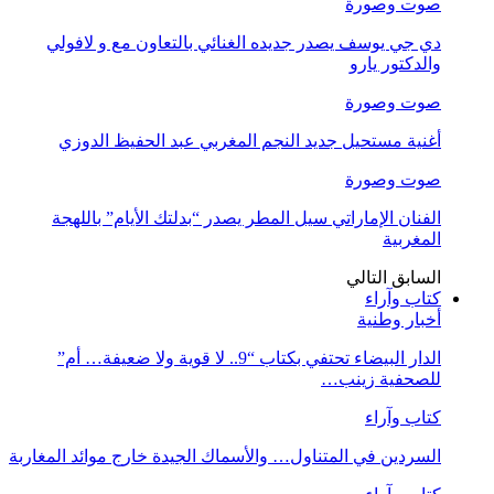
صوت وصورة
دي جي يوسف يصدر جديده الغنائي بالتعاون مع و لافولي
والدكتور يارو
صوت وصورة
أغنية مستحيل جديد النجم المغربي عبد الحفيظ الدوزي
صوت وصورة
الفنان الإماراتي سيل المطر يصدر “بدلتك الأيام” باللهجة
المغربية
السابق
التالي
كتاب وآراء
أخبار وطنية
الدار البيضاء تحتفي بكتاب “9.. لا قوية ولا ضعيفة… أم”
للصحفية زينب…
كتاب وآراء
السردين في المتناول… والأسماك الجيدة خارج موائد المغاربة