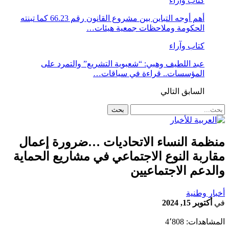
كتاب وآراء
أهم أوجه التباين بين مشروع القانون رقم 66.23 كما تبنته
الحكومة وملاحظات جمعية هيئات…
كتاب وآراء
عبد اللطيف وهبي: “شعبوية التشريع” والتمرد على
المؤسسات.. قراءة في سياقات…
السابق
التالي
منظمة النساء الاتحاديات …ضرورة إعمال
مقاربة النوع الاجتماعي في مشاريع الحماية
والدعم الاجتماعيين
أخبار وطنية
في
أكتوبر 15, 2024
المشاهدات:
4٬808