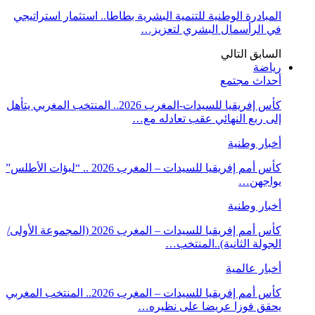
المبادرة الوطنية للتنمية البشرية بطاطا.. استثمار استراتيجي
في الرأسمال البشري لتعزيز…
السابق
التالي
رياضة
أحداث مجتمع
كأس إفريقيا للسيدات-المغرب 2026.. المنتخب المغربي يتأهل
إلى ربع النهائي عقب تعادله مع…
أخبار وطنية
كأس أمم إفريقيا للسيدات – المغرب 2026 .. “لبؤات الأطلس”
يواجهن…
أخبار وطنية
كأس أمم إفريقيا للسيدات – المغرب 2026 (المجموعة الأولى/
الجولة الثانية)..المنتخب…
أخبار عالمية
كأس أمم إفريقيا للسيدات – المغرب 2026.. المنتخب المغربي
يحقق فوزا عريضا على نظيره…