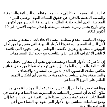
تخلد نساء المغرب، جنبًا إلى جنب مع المنظمات النسائية والحقوقية
والمدنية المعنية بالدفاع عن حقوق النساء، اليوم الوطني للمرأة
المغربية، الذي أعلنه جلالة الملك، والذي يوافق العاشر من أكتوبر،
وهو تاريخ يحمل رمزية عميقة مرتبطة بإصدار مدونة الأسرة في 10
أكتوبر 2003.
وبهذه المناسبة، تتقدم منظمة النساء الاتحاديات، بالتحية والتقدير
لكل النساء المغربيات، تقديرًا للأدوار الحيوية التي يقمن بها من أجل
النهوض بالمجتمع وتعزيز الاقتصاد الوطني، وهي الجهود التي للأسف
لا تلقى الاعتراف الكافي الذي يتناسب مع حجم تلك المساهمات.
إن الاعتراف بأدوار النساء ومساهماتهن يجب أن يتجاوز الخطابات
الاحتفالية والعبارات العامة، بل ينبغي ترجمته عمليًا من خلال قوانين
تعكس مبادئ الدستور، الذي يدعو إلى المساواة والإنصاف
والمناصفة، وعبر سياسات عمومية خالية من أي أشكال التمييز
القائم على النوع الاجتماعي.
وهنا نستحضر ما خلص إليه تقرير لجنة إعداد النموذج التنموي من
نتائج، أكدت أن استمرار السياسات التمييزية ضد النساء، وخاصة في
القطاعات الاجتماعية، ينعكس سلبًا على التنمية في بلادنا، داعيا إلى
وضع سياسات تتماشى مع الأدوار التي تقوم بها النساء من أجل
المجتمع والتنمية.