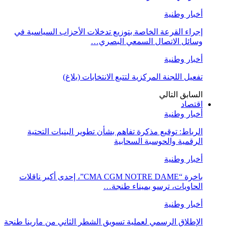
أخبار وطنية
إجراء القرعة الخاصة بتوزيع تدخلات الأحزاب السياسية في
وسائل الاتصال السمعي البصري…
أخبار وطنية
تفعيل اللجنة المركزية لتتبع الانتخابات (بلاغ)
السابق
التالي
اقتصاد
أخبار وطنية
الرباط: توقيع مذكرة تفاهم بشأن تطوير البنيات التحتية
الرقمية والحوسبة السحابية
أخبار وطنية
باخرة “CMA CGM NOTRE DAME”، إحدى أكبر ناقلات
الحاويات، ترسو بميناء طنجة…
أخبار وطنية
الإطلاق الرسمي لعملية تسويق الشطر الثاني من مارينا طنجة