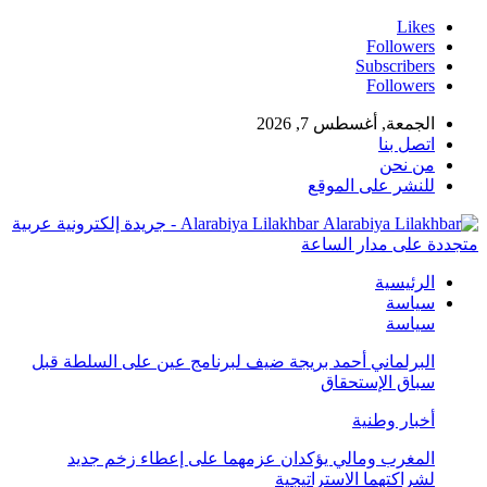
Likes
Followers
Subscribers
Followers
الجمعة, أغسطس 7, 2026
اتصل بنا
من نحن
للنشر على الموقع
Alarabiya Lilakhbar - جريدة إلكترونية عربية
متجددة على مدار الساعة
الرئيسية
سياسة
سياسة
البرلماني أحمد بريجة ضيف لبرنامج عين على السلطة قبل
سباق الإستحقاق
أخبار وطنية
المغرب ومالي يؤكدان عزمهما على إعطاء زخم جديد
لشراكتهما الاستراتيجية