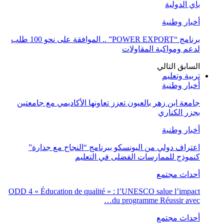
باي الدولية
أخبار وطنية
برنامج “POWER EXPORT” .. الموافقة على نحو 100 طلب
لدعم ومواكبة المقاولات
السابق
التالي
تربية وتعليم
أخبار وطنية
جامعة ابن زهر بالعيون تعزز تعاونها الأكاديمي مع جامعتين
بجزر الكناري
أخبار وطنية
اعتراف دولي من اليونسكو ببرنامج “النجاح مع جدارة”
كنموذج للممارسات الفضلى في التعليم
أحداث مجتمع
ODD 4 « Éducation de qualité » : l’UNESCO salue l’impact
du programme Réussir avec…
أحداث مجتمع