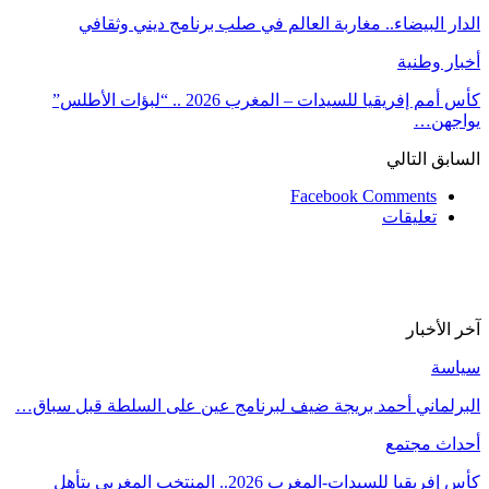
الدار البيضاء.. مغاربة العالم في صلب برنامج ديني وثقافي
أخبار وطنية
كأس أمم إفريقيا للسيدات – المغرب 2026 .. “لبؤات الأطلس”
يواجهن…
السابق
التالي
Facebook Comments
تعليقات
آخر الأخبار
سياسة
البرلماني أحمد بريجة ضيف لبرنامج عين على السلطة قبل سباق…
أحداث مجتمع
كأس إفريقيا للسيدات-المغرب 2026.. المنتخب المغربي يتأهل