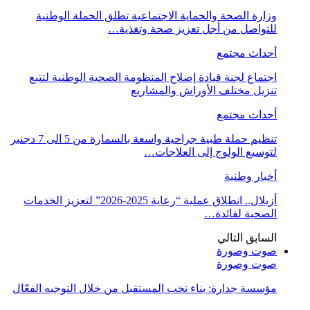
وزارة الصحة والحماية الاجتماعية تطلق الحملة الوطنية
للتواصل من أجل تعزيز صحة وتغذية…
أحداث مجتمع
اجتماع لجنة قيادة إصلاح المنظومة الصحية الوطنية لتتبع
تنزيل مختلف الأوراش والمشاريع
أحداث مجتمع
تنظيم حملة طبية جراحية واسعة بالسمارة من 5 الى 7 دجنبر
لتوسيع الولوج إلى العلاجات…
أخبار وطنية
أزيلال.. انطلاق عملية “رعاية 2025-2026” لتعزيز الخدمات
الصحية لفائدة…
السابق
التالي
صوت وصورة
صوت وصورة
مؤسسة جدارة: بناء نخب المستقبل من خلال التوجيه الفعّال