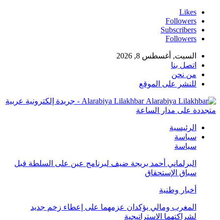
Likes
Followers
Subscribers
Followers
السبت, أغسطس 8, 2026
اتصل بنا
من نحن
للنشر على الموقع
Alarabiya Lilakhbar - جريدة إلكترونية عربية
متجددة على مدار الساعة
الرئيسية
سياسة
سياسة
البرلماني أحمد بريجة ضيف لبرنامج عين على السلطة قبل
سباق الإستحقاق
أخبار وطنية
المغرب ومالي يؤكدان عزمهما على إعطاء زخم جديد
لشراكتهما الاستراتيجية