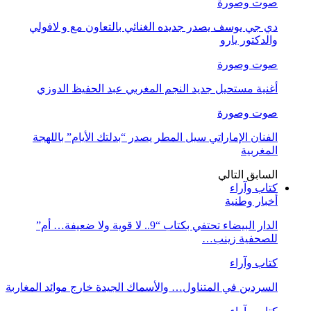
صوت وصورة
دي جي يوسف يصدر جديده الغنائي بالتعاون مع و لافولي
والدكتور يارو
صوت وصورة
أغنية مستحيل جديد النجم المغربي عبد الحفيظ الدوزي
صوت وصورة
الفنان الإماراتي سيل المطر يصدر “بدلتك الأيام” باللهجة
المغربية
السابق
التالي
كتاب وآراء
أخبار وطنية
الدار البيضاء تحتفي بكتاب “9.. لا قوية ولا ضعيفة… أم”
للصحفية زينب…
كتاب وآراء
السردين في المتناول… والأسماك الجيدة خارج موائد المغاربة