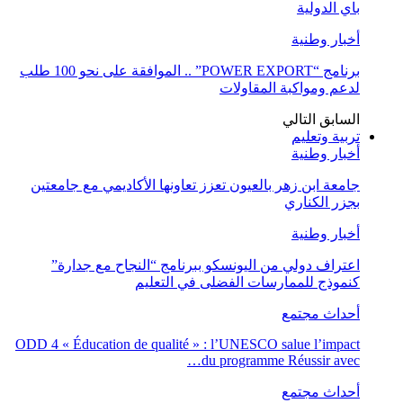
باي الدولية
أخبار وطنية
برنامج “POWER EXPORT” .. الموافقة على نحو 100 طلب
لدعم ومواكبة المقاولات
السابق
التالي
تربية وتعليم
أخبار وطنية
جامعة ابن زهر بالعيون تعزز تعاونها الأكاديمي مع جامعتين
بجزر الكناري
أخبار وطنية
اعتراف دولي من اليونسكو ببرنامج “النجاح مع جدارة”
كنموذج للممارسات الفضلى في التعليم
أحداث مجتمع
ODD 4 « Éducation de qualité » : l’UNESCO salue l’impact
du programme Réussir avec…
أحداث مجتمع