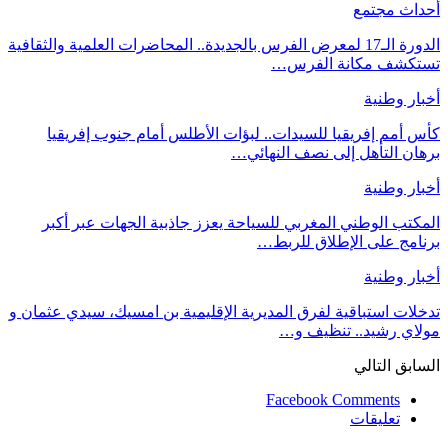
أحداث مجتمع
الدورة الـ17 لمعرض الفرس بالجديدة.. المحاضرات العلمية والثقافية
تستكشف مكانة الفرس…
أخبار وطنية
كأس أمم إفريقيا للسيدات.. لبؤات الأطلس أمام جنوب إفريقيا
برهان التأهل إلى نصف النهائي…
أخبار وطنية
المكتب الوطني المغربي للسياحة يعزز جاذبية الجهات عبر أكبر
برنامج على الإطلاق للربط…
أخبار وطنية
تدخلات استباقية لفرق المديرية الإقليمية بن امسيك، سيدي عثمان و
مولاي رشيد.. تنظيف و…
السابق
التالي
Facebook Comments
تعليقات