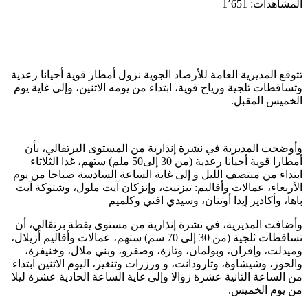
المشاهدات:
1٬651
تتوقع المديرية العامة للأرصاد الجوية نزول أمطار قوية أحيانا رعدية
وتساقطات ثلجية ورياح قوية، ابتداء من يومه الاثنين، وإلى غاية يوم
الخميس المقبل.
وأوضحت المديرية في نشرة إنذارية من المستوى البرتقالي، بأن
أمطارا قوية أحيانا رعدية (من 30 إلى50 ملم) ستهم، غدا الثلاثاء
ابتداء من منتصف الليل و إلى غاية الساعة السادسة صباحا من يوم
الأربعاء، عمالات وأقاليم: تيزنيت، وإنزكان آيت ملول، وشتوكة آيت
باها، وأكادير إيدا أوتنان، وسيدي افني وكلميم
وأضافت المديرية، في نشرة إنذارية من مستوى يقظة برتقالي، أن
تساقطات ثلجية (من 30 إلى 70 سم) ستهم، عمالات وأقاليم أزيلال،
وميدلت، وإفران، وبولمان، وتازة، وصفرو، وبني ملال، وخنيفرة،
والحوز، وشيشاوة، وتارودانت، و ورززات وتنغير، اليوم الاثنين ابتداء
من الساعة الثانية عشرة زوالا وإلى غاية الساعة الحادية عشرة ليلا
من يوم الخميس.