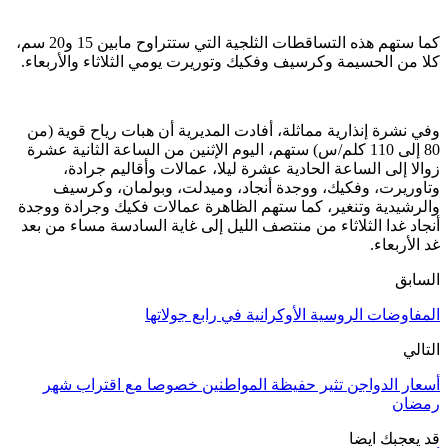
كما ستهم هذه التساقطات الثلجية التي ستتراوح مابين 15 و20 سم،
كلا من الحسيمة وكرسيف وفكيك وتوريرت يومي الثلاثاء والأربعاء.
وفي نشرة إنذارية مماثلة، أفادت المديرية أن هبات رياح قوية (من
80 إلى 110 كلم/س) ستهم، اليوم الإثنين من الساعة الثانية عشرة
زوالا إلى الساعة الحادية عشرة ليلا، عمالات وأقاليم جرادة،
وتاوريرت، وفكيك، ووجدة أنجاد، وميدلت، وبولمان، وكرسيف
والرشيدية وتنغير، كما ستهم الظاهرة عمالات فكيك وجرادة ووجدة
أنجاد غدا الثلاثاء من منتصف الليل إلى غاية السادسة مساء من بعد
غد الأربعاء.
السابق
المفاوضات الروسية الأوكرانية في رابع جولاتها
التالي
أسعار الدواجن تثير حفيظة المواطنين خصوصا مع اقتراب شهر
رمضان
قد يعجبك ايضا