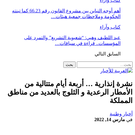
كتاب وآراء
أهم أوجه التباين بين مشروع القانون رقم 66.23 كما تبنته
الحكومة وملاحظات جمعية هيئات…
كتاب وآراء
عبد اللطيف وهبي: “شعبوية التشريع” والتمرد على
المؤسسات.. قراءة في سياقات…
السابق
التالي
نشرة إنذارية … أربعة أيام متتالية من
الأمطار الرعدية و الثلوج بالعديد من مناطق
المملكة
أخبار وطنية
في
مارس 14, 2022