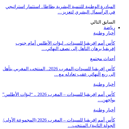
المبادرة الوطنية للتنمية البشرية بطاطا.. استثمار استراتيجي
في الرأسمال البشري لتعزيز…
السابق
التالي
رياضة
أخبار وطنية
كأس أمم إفريقيا للسيدات.. لبؤات الأطلس أمام جنوب
إفريقيا برهان التأهل إلى نصف النهائي…
أحداث مجتمع
كأس إفريقيا للسيدات-المغرب 2026.. المنتخب المغربي يتأهل
إلى ربع النهائي عقب تعادله مع…
أخبار وطنية
كأس أمم إفريقيا للسيدات – المغرب 2026 .. “لبؤات الأطلس”
يواجهن…
أخبار وطنية
كأس أمم إفريقيا للسيدات – المغرب 2026 (المجموعة الأولى/
الجولة الثانية)..المنتخب…