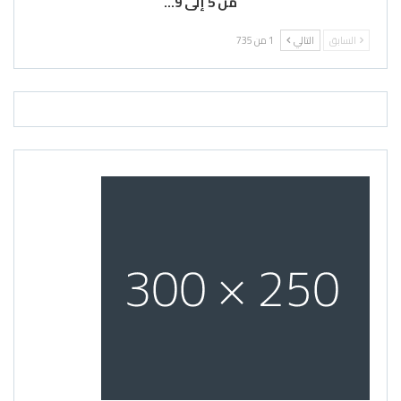
من 5 إلى 9…
السابق
التالي
1 من 735