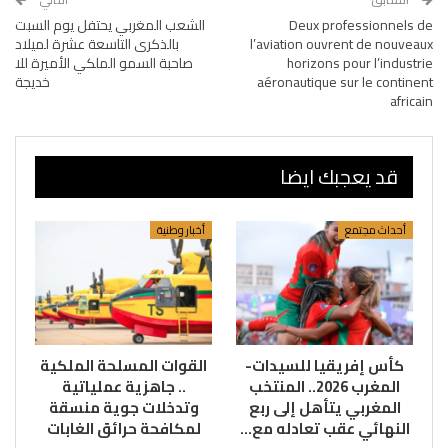
Deux professionnels de
الشعب المغربي يحتفل يوم السبت
l’aviation ouvrent de nouveaux
بالذكرى التاسعة عشرة لميلاد
horizons pour l’industrie
صاحبة السمو الملكي الأميرة للا
aéronautique sur le continent
خديجة
africain
قد يعجبك ايضا
أحداث مجتمع
أخبار وطنية
كأس إفريقيا للسيدات-
القوات المسلحة الملكية
المغرب 2026.. المنتخب
.. جاهزية عملياتية
المغربي يتأهل إلى ربع
وتدخلات جوية منسقة
النهائي عقب تعادله مع…
لمكافحة حرائق الغابات