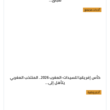
سباق…
أحداث مجتمع
كأس إفريقيا للسيدات-المغرب 2026.. المنتخب المغربي
يتأهل إلى…
أخبار وطنية