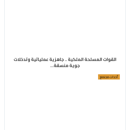
القوات المسلحة الملكية .. جاهزية عملياتية وتدخلات
جوية منسقة…
أحداث مجتمع