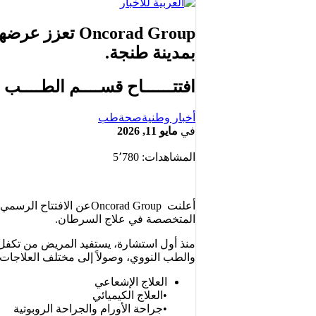
Oncorad Group
بمدينة طنجة.
افتتــــــاح قســــم الطــــب النــــــــووي anger
أخبار وطنية
صحة
طب
في
مايو 11, 2026
المشاهدات:
5٬780
أعلنت Oncorad Groupعن
المتخصصة في علاج السرطان.
منذ أول استشارة، يستفيد المريض من تكفل 
والطب النووي، وصولاً إلى مختلف العلاجات،
العلاج الإشعاعي
•العلاج الكيميائي
•جراحة الأورام والجراحة الروبوتية