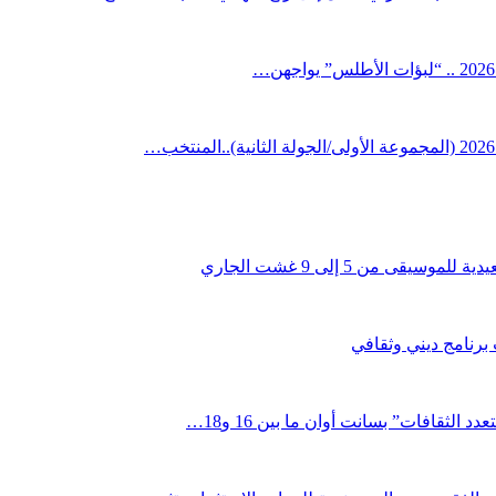
قى من 5 إلى 9 غشت الجاري
 برنامج ديني وثقافي
لثقافات” بسانت أوان ما بين 16 و18…