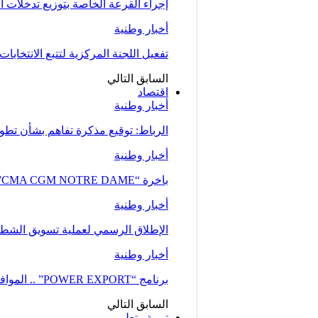
إجراء القرعة الخاصة بتوزيع تدخلات
أخبار وطنية
تفعيل اللجنة المركزية لتتبع الانتخابات 
السابق
التالي
اقتصاد
أخبار وطنية
الرباط: توقيع مذكرة تفاهم بشأن تطوير
أخبار وطنية
باخرة “CMA CGM NOTRE DAME”، إحدى أكبر ناقلات الحاويات، ترسو بميناء طنجة…
أخبار وطنية
الإطلاق الرسمي لعملية تسويق الشطر ا
أخبار وطنية
برنامج “POWER EXPORT” .. الموافقة على نحو 100 طلب لدعم ومواكبة المقاولات
السابق
التالي
تربية وتعليم