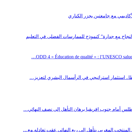
لأكاديمي مع جامعتين بجزر الكناري
لنجاح مع جدارة” كنموذج للممارسات الفضلى في التعليم
ODD 4 « Éducation de qualité » : l’UNESCO salue 
اطا.. استثمار استراتيجي في الرأسمال البشري لتعزيز…
أطلس أمام جنوب إفريقيا برهان التأهل إلى نصف النهائي…