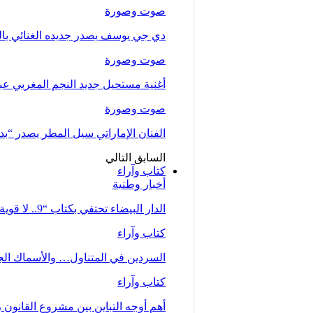
صوت وصورة
دي جي يوسف يصدر جديده الغنائي بالتع
صوت وصورة
أغنية مستحيل جديد النجم المغربي عب
صوت وصورة
الفنان الإماراتي سيل المطر يصدر “بدلت
السابق
التالي
كتاب وآراء
أخبار وطنية
الدار البيضاء تحتفي بكتاب “9.. لا قوية ولا ضعيفة… أم” للصحفية زينب…
كتاب وآراء
السردين في المتناول… والأسماك الجي
كتاب وآراء
أهم أوجه التباين بين مشروع القانون رقم 66.23 كما تبنته الحكومة وملاحظات جمع