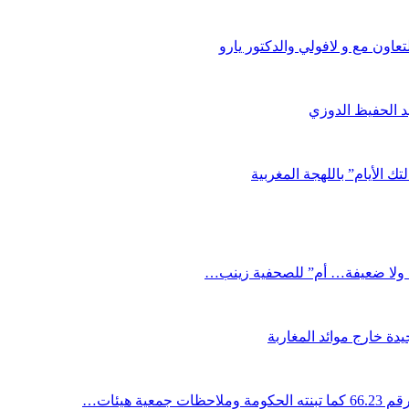
اون مع و لافولي والدكتور يارو
د الحفيظ الدوزي
ك الأيام” باللهجة المغربية
دة خارج موائد المغاربة
ية هيئات…