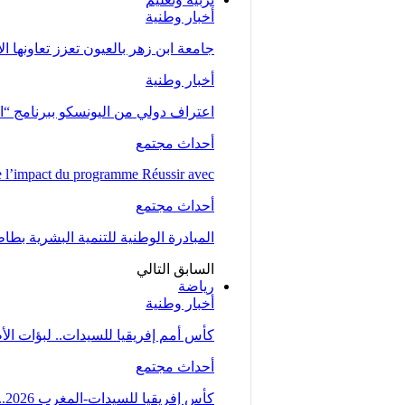
أخبار وطنية
جامعة ابن زهر بالعيون تعزز تعاونها ا
أخبار وطنية
اعتراف دولي من اليونسكو ببرنامج “ا
أحداث مجتمع
l’impact du programme Réussir avec…
أحداث مجتمع
المبادرة الوطنية للتنمية البشرية بط
السابق
التالي
رياضة
أخبار وطنية
كأس أمم إفريقيا للسيدات.. لبؤات ال
أحداث مجتمع
كأس إفريقيا للسيدات-المغرب 2026.. المنتخب المغربي يتأهل إلى ربع النهائي عقب تعادله مع…