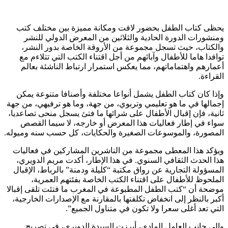
يحظى كتاب الطفل بحضور لافت ومكانة مميزة بين مختلف كتب
ومنشورات الدورة الحادية والثلاثين من المعرض الدولي للنشر
والكتاب، حيث تسجل مجموعة من الأروقة الخاصة بدور النشر،
توافدا هاما للأطفال وآبائهم من أجل اقتناء الكتب التي تتلاءم مع
أعمارهم واهتماماتهم، مما يعكس استمرار ارتباط الناشئة بعالم
القراءة.
وإذا كان كتاب الطفل يشمل أنواعا مختلفة وأصنافا متنوعة يمكن
إجمالها في ما هو تعليمي وتربوي، من جهة، وما هو ترفيهي، من جهة
ثانية، فإن إقبال الأطفال على شرائها ما فتئ يسجل منحى تصاعديا،
سواء في إطار فعاليات هذا المعرض أو خارجه، لا سيما القصص
المصورة، والموسوعات الصغيرة والحكايات، كل حسب سنه وميوله.
ويؤكد هذا المعطى مجموعة من الناشرين المشاركين في فعاليات
هذا الحدث الثقافي السنوي. في هذا الإطار، أكدت مريم الدويري،
المسؤولة التجارية عن رواق مكتبة “كليلة ودمنة” بالرباط، الإقبال
الملحوظ للأطفال على اقتناء الكتب الخاصة بفئتهم العمرية،
موضحة أن “كتب الطفل المطبوعة في المغرب ما فتئت تلقى إقبالا
أكبر بالنظر إلى انخفاض تكلفتها بالمقارنة مع الإصدارات الخارجية،
التي تعد أغلى سعرا ولا تكون في متناول الجميع”.
وإلى جانب العامل المادي، أبرزت السيدة الدويري، في تصريح