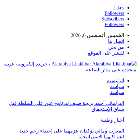
Likes
Followers
Subscribers
Followers
الخميس, أغسطس 6, 2026
اتصل بنا
من نحن
للنشر على الموقع
Alarabiya Lilakhbar - جريدة إلكترونية عربية
متجددة على مدار الساعة
الرئيسية
سياسة
سياسة
البرلماني أحمد بريجة ضيف لبرنامج عين على السلطة قبل
سباق الإستحقاق
أخبار وطنية
المغرب ومالي يؤكدان عزمهما على إعطاء زخم جديد
لشراكتهما الاستراتيجية