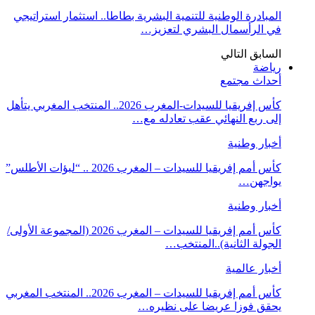
المبادرة الوطنية للتنمية البشرية بطاطا.. استثمار استراتيجي
في الرأسمال البشري لتعزيز…
السابق
التالي
رياضة
أحداث مجتمع
كأس إفريقيا للسيدات-المغرب 2026.. المنتخب المغربي يتأهل
إلى ربع النهائي عقب تعادله مع…
أخبار وطنية
كأس أمم إفريقيا للسيدات – المغرب 2026 .. “لبؤات الأطلس”
يواجهن…
أخبار وطنية
كأس أمم إفريقيا للسيدات – المغرب 2026 (المجموعة الأولى/
الجولة الثانية)..المنتخب…
أخبار عالمية
كأس أمم إفريقيا للسيدات – المغرب 2026.. المنتخب المغربي
يحقق فوزا عريضا على نظيره…