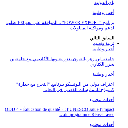
باي الدولية
أخبار وطنية
برنامج “POWER EXPORT” .. الموافقة على نحو 100 طلب
لدعم ومواكبة المقاولات
السابق
التالي
تربية وتعليم
أخبار وطنية
جامعة ابن زهر بالعيون تعزز تعاونها الأكاديمي مع جامعتين
بجزر الكناري
أخبار وطنية
اعتراف دولي من اليونسكو ببرنامج “النجاح مع جدارة”
كنموذج للممارسات الفضلى في التعليم
أحداث مجتمع
ODD 4 « Éducation de qualité » : l’UNESCO salue l’impact
du programme Réussir avec…
أحداث مجتمع