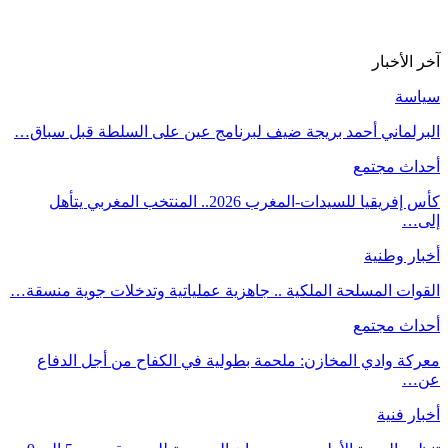
خر الأخبار
ياسة
لبرلماني أحمد بريجة ضيف لبرنامج عين على السلطة قبل سباق…
حداث مجتمع
كأس إفريقيا للسيدات-المغرب 2026.. المنتخب المغربي يتأهل
لى…
خبار وطنية
لقوات المسلحة الملكية .. جاهزية عملياتية وتدخلات جوية منسقة…
حداث مجتمع
عركة وادي المخازن: ملحمة بطولية في الكفاح من أجل الدفاع
ن…
خبار فنية