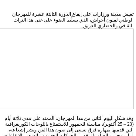
عيش مدينة ورزازات على إيقاع الدورة الثالثة عشرة للمهرجان
لوطني لفنون أحواش، الذي يسلّط الضوء على غنى هذا التراث
لثقافي والحضاري العريق.
قد شكل اليوم الثاني من هذا المهرجان، الممتد على مدى ثلاثة أيام
(23 – 25 أكتوبر)، مناسبة للجمهور للاستمتاع باللوحات الكوريغرافية
لتي قدمتها بمهارة فرق تسعى إلى صون هذا الفن ونشر إشعاعه،
ما يمزج بين الغناء والرقص والحركات الجسدية والشعر والإيقاعات.