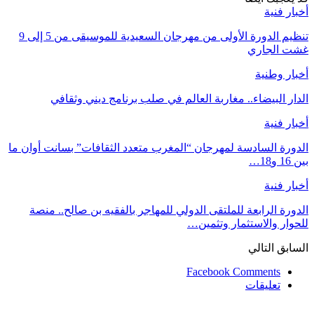
خبار فنية
تنظيم الدورة الأولى من مهرجان السعيدية للموسيقى من 5 إلى 9
شت الجاري
خبار وطنية
لدار البيضاء.. مغاربة العالم في صلب برنامج ديني وثقافي
خبار فنية
لدورة السادسة لمهرجان “المغرب متعدد الثقافات” بسانت أوان ما
ين 16 و18…
خبار فنية
لدورة الرابعة للملتقى الدولي للمهاجر بالفقيه بن صالح.. منصة
لحوار والاستثمار وتثمين…
لسابق
التالي
Facebook Comments
تعليقات