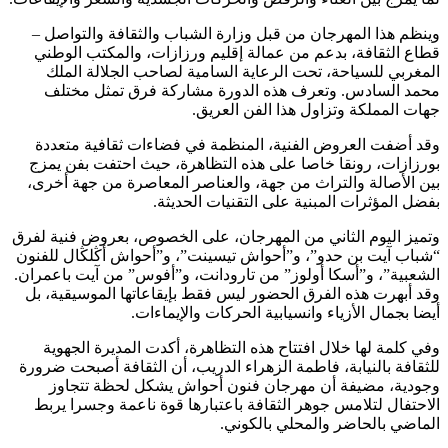
ينظم هذا المهرجان من قبل وزارة الشباب والثقافة والتواصل –
طاع الثقافة، بدعم من عمالة إقليم ورزازات، والمكتب الوطني
لمغربي للسياحة، تحت الرعاية السامية لصاحب الجلالة الملك
حمد السادس. وتعرف هذه الدورة مشاركة فرق تمثل مختلف
هات المملكة وتزاول هذا الفن العريق.
قد أضفت العروض الفنية، المنظمة في فضاءات ثقافية متعددة
ورزازات، رونقا خاصا على هذه التظاهرة، حيث احتفت بفن يمزج
ين الأصالة والتراث من جهة، والعناصر المعاصرة من جهة أخرى،
فضل المؤثرات المبنية على التقنيات الحديثة.
تميز اليوم الثاني من المهرجان، على الخصوص، بعروض فنية لفرق
شباب آيت بن حدو”، و”أحواش تيسينت”، و”أحواش أڭلڭال للفنون
لشعبية”، و”أسكا أولوز” من تارودانت، و”أفوس” من آيت باعمران.
قد أبهرت هذه الفرق الحضور ليس فقط بإيقاعاتها الموسيقية، بل
يضا بجمال الأزياء وانسيابية الحركات والإيماءات.
في كلمة لها خلال افتتاح هذه التظاهرة، أكدت المديرة الجهوية
لثقافة بالنيابة، فاطمة الزهراء الدريب، أن الثقافة أصبحت ضرورة
جودية، مضيفة أن مهرجان فنون أحواش يشكل لحظة تتجاوز
لاحتفال لتلامس جوهر الثقافة باعتبارها قوة ناعمة وجسرا يربط
لماضي بالحاضر والمحلي بالكوني.