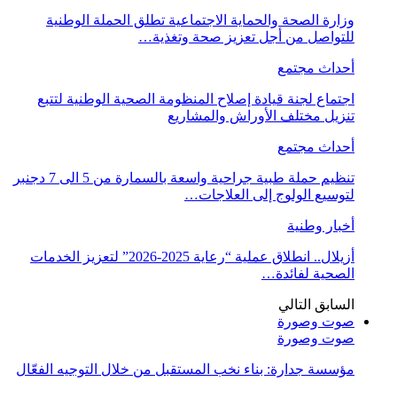
وزارة الصحة والحماية الاجتماعية تطلق الحملة الوطنية
للتواصل من أجل تعزيز صحة وتغذية…
أحداث مجتمع
اجتماع لجنة قيادة إصلاح المنظومة الصحية الوطنية لتتبع
تنزيل مختلف الأوراش والمشاريع
أحداث مجتمع
تنظيم حملة طبية جراحية واسعة بالسمارة من 5 الى 7 دجنبر
لتوسيع الولوج إلى العلاجات…
أخبار وطنية
أزيلال.. انطلاق عملية “رعاية 2025-2026” لتعزيز الخدمات
الصحية لفائدة…
السابق
التالي
صوت وصورة
صوت وصورة
مؤسسة جدارة: بناء نخب المستقبل من خلال التوجيه الفعّال