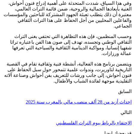
في هذا السياق، شددت المتحدثة على أهمية إدراج فنون أحواش،
لغنية بأبعادها الجمالية والروحية، ضمن قائمة التراث العالمي،
عتبرة أن ذلك يتطلب تعبئة الجهود المشتركة للباحثين والمؤسسات
الفاعلين المحليين من أجل الحفاظ على هذا التراث الثقافي
لجماعي.
حسب المنظمين، فإن هذه التظاهرة التي تحتفي بغنى التراث
لثقافي الوطني وتجسده، تهدف إلى صون هذا الفن باعتباره تراثا
فهيا إنسانيا، ومواكبة الدينامية الثقافية والسياحية التي تعرفها
مالة ورزازات.
يتضمن برنامج هذه الفعالية، أنشطة فنية وثقافية تقام في القصبة
لتاريخية لتاوريرت، وندوات علمية تتمحور حول سبل الحفاظ على
نون أحواش، إلى جانب ورشات للتعريف بفن أحواش وصناعة آلاته
لتقليدية موجهة لفائدة الشباب والأطفال.
لسابق
حداث أزيد من 28 ألف منصب مالي بالمغرب سنة 2025
لتالي
لاحتفاء بالرباط بيوم التراث الفلسطيني
د يعجبك ايضا