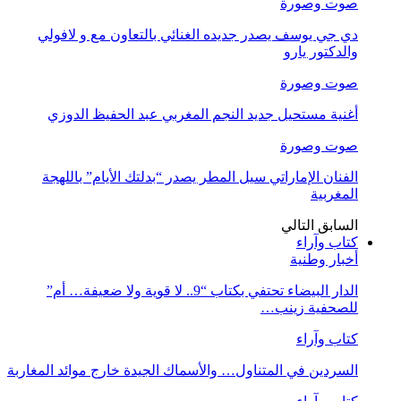
صوت وصورة
دي جي يوسف يصدر جديده الغنائي بالتعاون مع و لافولي
والدكتور يارو
صوت وصورة
أغنية مستحيل جديد النجم المغربي عبد الحفيظ الدوزي
صوت وصورة
الفنان الإماراتي سيل المطر يصدر “بدلتك الأيام” باللهجة
المغربية
السابق
التالي
كتاب وآراء
أخبار وطنية
الدار البيضاء تحتفي بكتاب “9.. لا قوية ولا ضعيفة… أم”
للصحفية زينب…
كتاب وآراء
السردين في المتناول… والأسماك الجيدة خارج موائد المغاربة