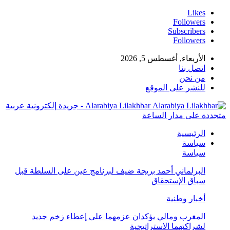
Likes
Followers
Subscribers
Followers
الأربعاء, أغسطس 5, 2026
اتصل بنا
من نحن
للنشر على الموقع
Alarabiya Lilakhbar - جريدة إلكترونية عربية
تجددة على مدار الساعة
الرئيسية
سياسة
سياسة
البرلماني أحمد بريجة ضيف لبرنامج عين على السلطة قبل
سباق الإستحقاق
أخبار وطنية
المغرب ومالي يؤكدان عزمهما على إعطاء زخم جديد
لشراكتهما الاستراتيجية