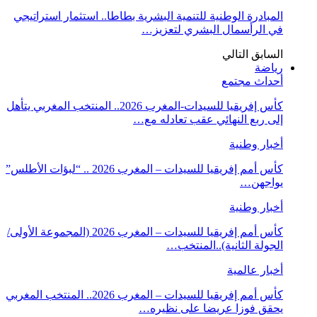
المبادرة الوطنية للتنمية البشرية بطاطا.. استثمار استراتيجي
في الرأسمال البشري لتعزيز…
السابق
التالي
رياضة
أحداث مجتمع
كأس إفريقيا للسيدات-المغرب 2026.. المنتخب المغربي يتأهل
إلى ربع النهائي عقب تعادله مع…
أخبار وطنية
كأس أمم إفريقيا للسيدات – المغرب 2026 .. “لبؤات الأطلس”
يواجهن…
أخبار وطنية
كأس أمم إفريقيا للسيدات – المغرب 2026 (المجموعة الأولى/
الجولة الثانية)..المنتخب…
أخبار عالمية
كأس أمم إفريقيا للسيدات – المغرب 2026.. المنتخب المغربي
يحقق فوزا عريضا على نظيره…