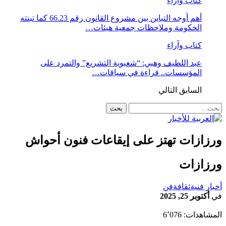
كتاب وآراء
أهم أوجه التباين بين مشروع القانون رقم 66.23 كما تبنته
الحكومة وملاحظات جمعية هيئات…
كتاب وآراء
عبد اللطيف وهبي: “شعبوية التشريع” والتمرد على
المؤسسات.. قراءة في سياقات…
السابق
التالي
رزازات تهتز على إيقاعات فنون أحواش
رزازات
خبار فنية
ثقافة
فن
ي
أكتوبر 25, 2025
لمشاهدات:
6٬076