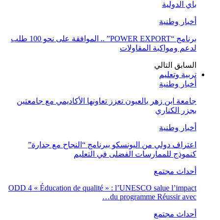
باي الدولية
أخبار وطنية
برنامج “POWER EXPORT” .. الموافقة على نحو 100 طلب
لدعم ومواكبة المقاولات
السابق
التالي
تربية وتعليم
أخبار وطنية
جامعة ابن زهر بالعيون تعزز تعاونها الأكاديمي مع جامعتين
بجزر الكناري
أخبار وطنية
اعتراف دولي من اليونسكو ببرنامج “النجاح مع جدارة”
كنموذج للممارسات الفضلى في التعليم
أحداث مجتمع
ODD 4 « Éducation de qualité » : l’UNESCO salue l’impact
du programme Réussir avec…
أحداث مجتمع