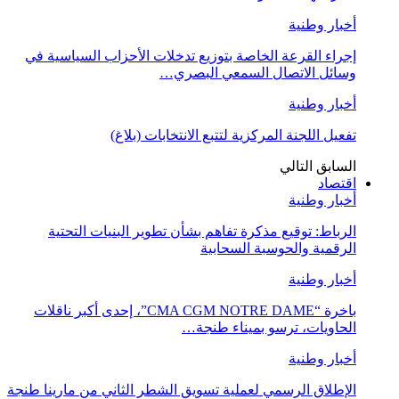
أخبار وطنية
إجراء القرعة الخاصة بتوزيع تدخلات الأحزاب السياسية في
وسائل الاتصال السمعي البصري…
أخبار وطنية
تفعيل اللجنة المركزية لتتبع الانتخابات (بلاغ)
السابق
التالي
اقتصاد
أخبار وطنية
الرباط: توقيع مذكرة تفاهم بشأن تطوير البنيات التحتية
الرقمية والحوسبة السحابية
أخبار وطنية
باخرة “CMA CGM NOTRE DAME”، إحدى أكبر ناقلات
الحاويات، ترسو بميناء طنجة…
أخبار وطنية
الإطلاق الرسمي لعملية تسويق الشطر الثاني من مارينا طنجة