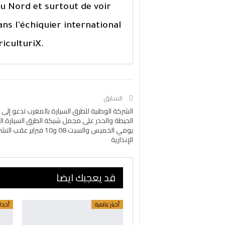
du Nord et surtout de voir
ans l’échiquier international
riculturiX.
السابق
الشركة الوطنية للطرق السيارة بالمغرب تدعو إلى
الحيطة والحذر على مجمل شبكة الطرق السيارة ال
يومي الخميس والسبت 08 و10 فبراير
الإنذارية
قد يعجبك ايضا
أخبار عالمية
أحدا