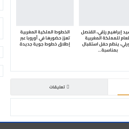
يد إبراهيم رزقي، القنصل
الخطوط الملكية المغربية
لعام للمملكة المغربية
تعزز حضورها في أوروبا عبر
رلي، ينظم حفل استقبال
إطلاق خطوط جوية جديدة
بمناسبة…
تعليقات