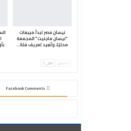
نيسان مصر تبدأ مبيعات
الس
“نيسان ماجنيت” المجمعة
ا
محليًا، وتُعِيد تعريف فئة…
بأو
السابق
التالي
Facebook Comments