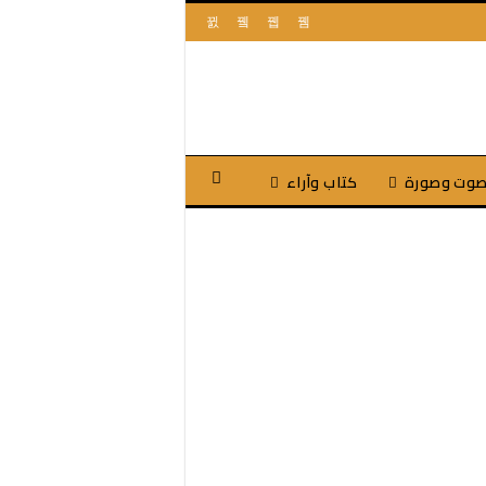
وت وصورة
كتاب وآراء