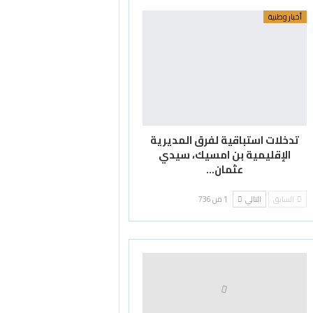
أخبار وطنية
تدخلات استباقية لفرق المديرية
الإقليمية بن امسيك، سيدي
عثمان…
السابق
التالي
1 من 736