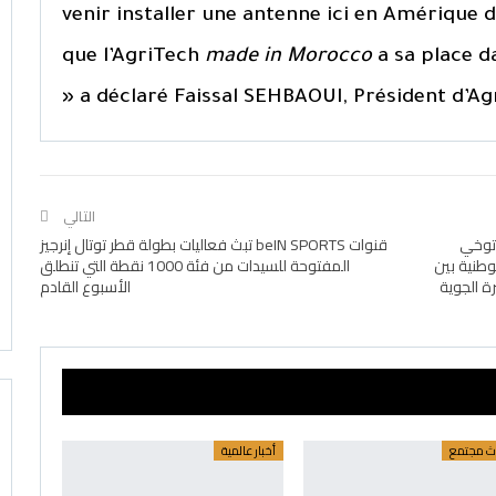
venir installer une antenne ici en Amérique 
que l’AgriTech
made in Morocco
a sa place d
» a déclaré Faissal SEHBAOUI, Président d’Ag
التالي
 توخي
قنوات beIN SPORTS تبث فعاليات بطولة قطر توتال إنرجيز
وطنية بين
المفتوحة للسيدات من فئة 1000 نقطة التي تنطلق
 عقب النشرة الجوية
الأسبوع القادم
ث مجتمع
أخبار عالمية