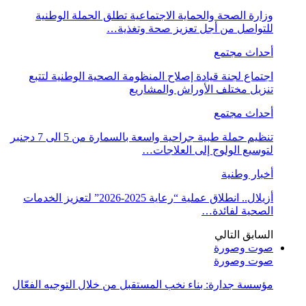
وزارة الصحة والحماية الاجتماعية تطلق الحملة الوطنية
للتواصل من أجل تعزيز صحة وتغذية…
أحداث مجتمع
اجتماع لجنة قيادة إصلاح المنظومة الصحية الوطنية لتتبع
تنزيل مختلف الأوراش والمشاريع
أحداث مجتمع
تنظيم حملة طبية جراحية واسعة بالسمارة من 5 الى 7 دجنبر
لتوسيع الولوج إلى العلاجات…
أخبار وطنية
أزيلال.. انطلاق عملية “رعاية 2025-2026” لتعزيز الخدمات
الصحية لفائدة…
السابق
التالي
صوت وصورة
صوت وصورة
مؤسسة جدارة: بناء نخب المستقبل من خلال التوجيه الفعّال