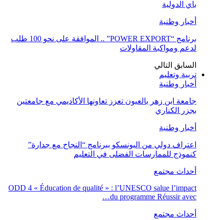
باي الدولية
أخبار وطنية
برنامج “POWER EXPORT” .. الموافقة على نحو 100 طلب
لدعم ومواكبة المقاولات
السابق
التالي
تربية وتعليم
أخبار وطنية
جامعة ابن زهر بالعيون تعزز تعاونها الأكاديمي مع جامعتين
بجزر الكناري
أخبار وطنية
اعتراف دولي من اليونسكو ببرنامج “النجاح مع جدارة”
كنموذج للممارسات الفضلى في التعليم
أحداث مجتمع
ODD 4 « Éducation de qualité » : l’UNESCO salue l’impact
du programme Réussir avec…
أحداث مجتمع