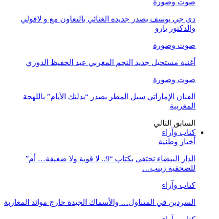
صوت وصورة
دي جي يوسف يصدر جديده الغنائي بالتعاون مع و لافولي
والدكتور يارو
صوت وصورة
أغنية مستحيل جديد النجم المغربي عبد الحفيظ الدوزي
صوت وصورة
الفنان الإماراتي سيل المطر يصدر “بدلتك الأيام” باللهجة
المغربية
السابق
التالي
كتاب وآراء
أخبار وطنية
الدار البيضاء تحتفي بكتاب “9.. لا قوية ولا ضعيفة… أم”
للصحفية زينب…
كتاب وآراء
السردين في المتناول… والأسماك الجيدة خارج موائد المغاربة