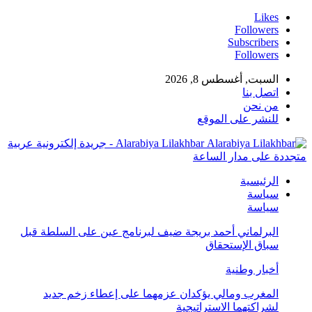
Likes
Followers
Subscribers
Followers
السبت, أغسطس 8, 2026
اتصل بنا
من نحن
للنشر على الموقع
Alarabiya Lilakhbar - جريدة إلكترونية عربية
متجددة على مدار الساعة
الرئيسية
سياسة
سياسة
البرلماني أحمد بريجة ضيف لبرنامج عين على السلطة قبل
سباق الإستحقاق
أخبار وطنية
المغرب ومالي يؤكدان عزمهما على إعطاء زخم جديد
لشراكتهما الاستراتيجية