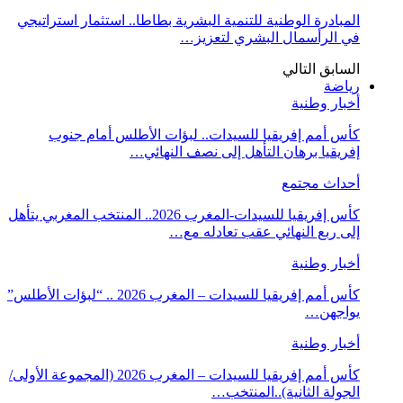
المبادرة الوطنية للتنمية البشرية بطاطا.. استثمار استراتيجي
في الرأسمال البشري لتعزيز…
السابق
التالي
رياضة
أخبار وطنية
كأس أمم إفريقيا للسيدات.. لبؤات الأطلس أمام جنوب
إفريقيا برهان التأهل إلى نصف النهائي…
أحداث مجتمع
كأس إفريقيا للسيدات-المغرب 2026.. المنتخب المغربي يتأهل
إلى ربع النهائي عقب تعادله مع…
أخبار وطنية
كأس أمم إفريقيا للسيدات – المغرب 2026 .. “لبؤات الأطلس”
يواجهن…
أخبار وطنية
كأس أمم إفريقيا للسيدات – المغرب 2026 (المجموعة الأولى/
الجولة الثانية)..المنتخب…