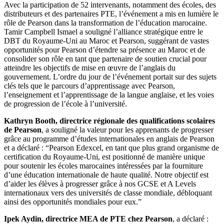
Avec la participation de 52 intervenants, notamment des écoles, des
distributeurs et des partenaires PTE, l’événement a mis en lumière le
rôle de Pearson dans la transformation de l’éducation marocaine.
Tamir Campbell Ismael a souligné l’alliance stratégique entre le
DBT du Royaume-Uni au Maroc et Pearson, suggérant de vastes
opportunités pour Pearson d’étendre sa présence au Maroc et de
consolider son rôle en tant que partenaire de soutien crucial pour
atteindre les objectifs de mise en œuvre de l’anglais du
gouvernement. L’ordre du jour de l’événement portait sur des sujets
clés tels que le parcours d’apprentissage avec Pearson,
l’enseignement et l’apprentissage de la langue anglaise, et les voies
de progression de l’école à l’université.
Kathryn Booth, directrice régionale des qualifications scolaires
de Pearson
, a souligné la valeur pour les apprenants de progresser
grâce au programme d’études internationales en anglais de Pearson
et a déclaré : “Pearson Edexcel, en tant que plus grand organisme de
certification du Royaume-Uni, est positionné de manière unique
pour soutenir les écoles marocaines intéressées par la fourniture
d’une éducation internationale de haute qualité. Notre objectif est
d’aider les élèves à progresser grâce à nos GCSE et A Levels
internationaux vers des universités de classe mondiale, débloquant
ainsi des opportunités mondiales pour eux.”
Ipek Aydin, directrice MEA de PTE chez Pearson
, a déclaré :