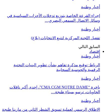
أخبار وطنية
إجراء القرعة الخاصة بتوزيع تدخلات الأحزاب السياسية في
وسائل الاتصال السمعي البصري…
أخبار وطنية
تفعيل اللجنة المركزية لتتبع الانتخابات (بلاغ)
السابق
التالي
اقتصاد
أخبار وطنية
الرباط: توقيع مذكرة تفاهم بشأن تطوير البنيات التحتية
الرقمية والحوسبة السحابية
أخبار وطنية
باخرة “CMA CGM NOTRE DAME”، إحدى أكبر ناقلات
الحاويات، ترسو بميناء طنجة…
أخبار وطنية
الإطلاق الرسمي لعملية تسويق الشطر الثاني من مارينا طنجة