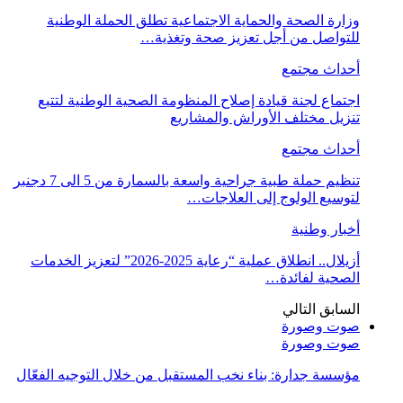
وزارة الصحة والحماية الاجتماعية تطلق الحملة الوطنية
للتواصل من أجل تعزيز صحة وتغذية…
أحداث مجتمع
اجتماع لجنة قيادة إصلاح المنظومة الصحية الوطنية لتتبع
تنزيل مختلف الأوراش والمشاريع
أحداث مجتمع
تنظيم حملة طبية جراحية واسعة بالسمارة من 5 الى 7 دجنبر
لتوسيع الولوج إلى العلاجات…
أخبار وطنية
أزيلال.. انطلاق عملية “رعاية 2025-2026” لتعزيز الخدمات
الصحية لفائدة…
السابق
التالي
صوت وصورة
صوت وصورة
مؤسسة جدارة: بناء نخب المستقبل من خلال التوجيه الفعّال