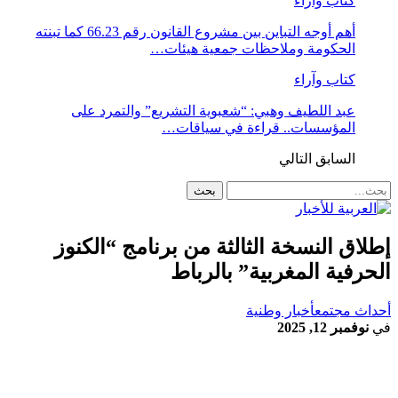
كتاب وآراء
أهم أوجه التباين بين مشروع القانون رقم 66.23 كما تبنته
الحكومة وملاحظات جمعية هيئات…
كتاب وآراء
عبد اللطيف وهبي: “شعبوية التشريع” والتمرد على
المؤسسات.. قراءة في سياقات…
السابق
التالي
إطلاق النسخة الثالثة من برنامج “الكنوز
الحرفية المغربية” بالرباط
أحداث مجتمع
أخبار وطنية
في
نوفمبر 12, 2025