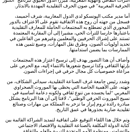
التراث الثقافي والهوية المغربية، مبرزا الدور الحيوي لبرنامج “الكنوز
الحرفية المغربية” في صون الحرف التقليدية المهددة بالاندثار.
أما مدير مكتب اليونسكو لدى الدول المغاربية، شرف أحميمد،
فسجل من جهته أن روح هذه الاتفاقية تقوم على الاعتراف بالدور
المحوري الذي تضطلع به المجتمعات الحاملة للمعارف التقليدية
باعتبارها حارسا للتراث الحي، مشيرا إلى أن المقاربة المعتمدة
تستند على إشراك الحرفيين والمعلمين وغيرهم من الفاعلين في
تحديد أولويات الصون، وطرق نقل المهارات، وصيغ تثمين هذه
الممارسات بما يضمن استدامتها.
وأضاف أن هذا التصور يهدف إلى ترسيخ اعتزاز هذه المجتمعات
بإرثها الثقافي وكذا ترسيخ شعورها بالانتماء إليه، مع الحرص على
مراعاة خصوصيات كل مجال حرفي في إجراءات الصون.
وشدد رئيس جامعة غرف الصناعة التقليدية، سيداتي الشكاف، من
جهته، على الأهمية الخاصة التي يحظى بها الموروث الصحراوي
المغربي “لما يجسده من تنوع ثقافي ولكونه دعامة أساسية في
نسيج الموروث الحرفي الوطني”، لافتا إلى أن هذا البرنامج يشكل
مبادرة رائدة تروم إبراز ما تزخر به المملكة من مهارات وصنائع
تقليدية ضاربة بجذورها في عمق التاريخ.
وتم خلال هذا اللقاء التوقيع على اتفاقية لتمديد الشراكة القائمة بين
كتابة الدولة المكلفة بالصناعة التقليدية والاقتصاد الاجتماعي
والتضامني ومنظمة الأمم المتحدة للتربية والعلم والثقافة