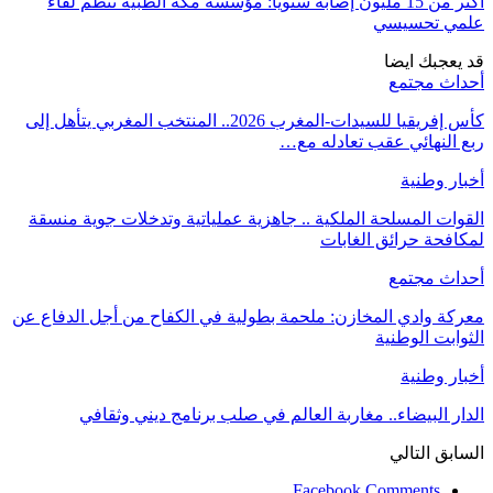
أكثر من 15 مليون إصابة سنويا: مؤسسة مكة الطبية تنظم لقاء
علمي تحسيسي
قد يعجبك ايضا
أحداث مجتمع
كأس إفريقيا للسيدات-المغرب 2026.. المنتخب المغربي يتأهل إلى
ربع النهائي عقب تعادله مع…
أخبار وطنية
القوات المسلحة الملكية .. جاهزية عملياتية وتدخلات جوية منسقة
لمكافحة حرائق الغابات
أحداث مجتمع
معركة وادي المخازن: ملحمة بطولية في الكفاح من أجل الدفاع عن
الثوابت الوطنية
أخبار وطنية
الدار البيضاء.. مغاربة العالم في صلب برنامج ديني وثقافي
السابق
التالي
Facebook Comments