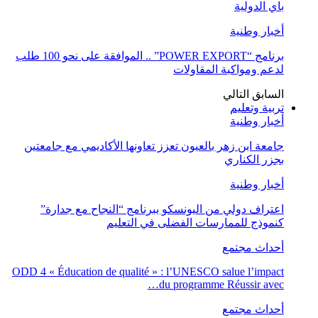
باي الدولية
أخبار وطنية
برنامج “POWER EXPORT” .. الموافقة على نحو 100 طلب
لدعم ومواكبة المقاولات
السابق
التالي
تربية وتعليم
أخبار وطنية
جامعة ابن زهر بالعيون تعزز تعاونها الأكاديمي مع جامعتين
بجزر الكناري
أخبار وطنية
اعتراف دولي من اليونسكو ببرنامج “النجاح مع جدارة”
كنموذج للممارسات الفضلى في التعليم
أحداث مجتمع
ODD 4 « Éducation de qualité » : l’UNESCO salue l’impact
du programme Réussir avec…
أحداث مجتمع