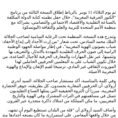
تم يوم الثلاثاء 11 نونبر بالرباط إطلاق النسخة الثالثة من برنامج
“الكنوز الحرفية المغربية”، خلال حفل نظمته كتابة الدولة المكلفة
بالصناعة التقليدية والاقتصاد الاجتماعي والتضامني، بشراكة مع
منظمة الأمم المتحدة للتربية والعلم والثقافة (اليونسكو).
وتندرج هذه النسخة، المنظمة تحت الرعاية السامية لصاحب الجلالة
الملك محمد السادس، تحت شعار “من إرث الأجداد إلى إبداع الأحفاد:
شباب يصونون الهوية المغربية”، في إطار مواصلة الجهود الوطنية
الرامية إلى صون الحرف التقليدية المهددة بالاندثار، والتعريف بها
وتثمينها، عبر نقل المهارات والمعارف الحرفية للأجيال الصاعدة، من
خلال تكوين الشباب على يد المعلمين الحرفيين الحاملين لهذا
الموروث الثقافي غير المادي، ترسيخا لقيم الإتقان والإبداع والهوية
المغربية الأصيلة.
وفي كلمة بالمناسبة، أكد مستشار صاحب الجلالة، السيد أندري
أزولاي، أن الحرفيين المغاربة يجسدون، كل بطريقته، جوهر الحضارة
المغربية، مبرزا أن الثروة الحقيقية التي يمثلها الصناع التقليديون
تتمثل في مساهمتهم في التراث المشترك وفي الهوية والتاريخ
المغربيين، ما مكن المملكة من امتلاك ذاكرة متجذرة عبر القرون.
وأضاف السيد أزولاي أن “قلة من البلدان تستطيع اليوم أن تشهد،
من خلال واقعها المعاصر، على استمرارية ما كان يصنعه أجدادها منذ