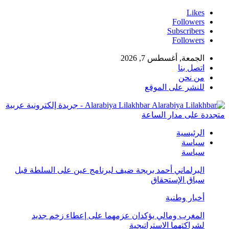
Likes
Followers
Subscribers
Followers
الجمعة, أغسطس 7, 2026
اتصل بنا
من نحن
للنشر على الموقع
Alarabiya Lilakhbar - جريدة إلكترونية عربية
متجددة على مدار الساعة
الرئيسية
سياسة
سياسة
البرلماني أحمد بريجة ضيف لبرنامج عين على السلطة قبل
سباق الإستحقاق
أخبار وطنية
المغرب ومالي يؤكدان عزمهما على إعطاء زخم جديد
لشراكتهما الاستراتيجية