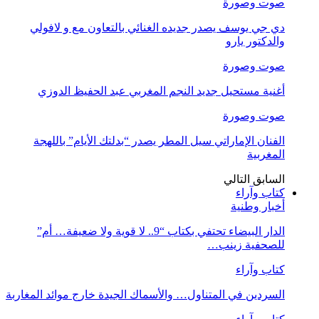
صوت وصورة
دي جي يوسف يصدر جديده الغنائي بالتعاون مع و لافولي
والدكتور يارو
صوت وصورة
أغنية مستحيل جديد النجم المغربي عبد الحفيظ الدوزي
صوت وصورة
الفنان الإماراتي سيل المطر يصدر “بدلتك الأيام” باللهجة
المغربية
السابق
التالي
كتاب وآراء
أخبار وطنية
الدار البيضاء تحتفي بكتاب “9.. لا قوية ولا ضعيفة… أم”
للصحفية زينب…
كتاب وآراء
السردين في المتناول… والأسماك الجيدة خارج موائد المغاربة