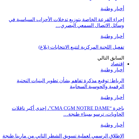
أخبار وطنية
إجراء القرعة الخاصة بتوزيع تدخلات الأحزاب السياسية في
وسائل الاتصال السمعي البصري…
أخبار وطنية
تفعيل اللجنة المركزية لتتبع الانتخابات (بلاغ)
السابق
التالي
اقتصاد
أخبار وطنية
الرباط: توقيع مذكرة تفاهم بشأن تطوير البنيات التحتية
الرقمية والحوسبة السحابية
أخبار وطنية
باخرة “CMA CGM NOTRE DAME”، إحدى أكبر ناقلات
الحاويات، ترسو بميناء طنجة…
أخبار وطنية
الإطلاق الرسمي لعملية تسويق الشطر الثاني من مارينا طنجة