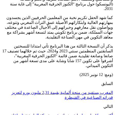
(اليونسكو) حول برنامج “الكنوز الحرفية المغربية” إلى غاية سنة
2031.
كما شهد الحفل تكريم نخبة من المعلمين الحرفيين الذين يجسدون
بمهارتهم العالية وابتكاراتهم الأصيلة عمق التراث المغربي وتنوعه،
ويواصلون نقل معارفهم وخبراتهم إلى الأجيال الصاعدة في مختلف
جهات المملكة، ضمن برنامج تكويني يمتد لتسعة أشهر بشراكة مع
معاهد التكوين في مهن الصناعة التقليدية.
يذكر أن النسخة الثالثة من هذا البرنامج تأتي امتدادا للنسختين
السابقتين المنظمتين سنتي 2023 و2024، حيث تم خلالهما تصنيف 17
صانعا وصانعة تقليدية ضمن قائمة “الكنوز الحرفية المغربية”،
أشرفوا على تكوين 157 شابا وشابة على مدى تسعة أشهر من
التكوين الميداني.
(ومع: 12 نونبر 2025)
السابق
المغرب يستفيد من منحة ألمانية بقيمة 2,31 مليون يورو لتعزيز
قدراته الصناعية في القنيطرة
التالي