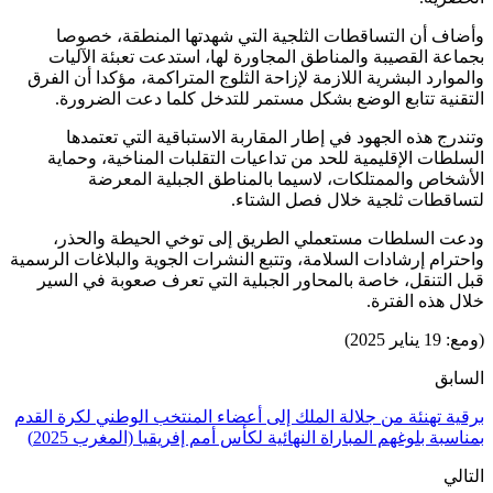
وأضاف أن التساقطات الثلجية التي شهدتها المنطقة، خصوصا
بجماعة القصيبة والمناطق المجاورة لها، استدعت تعبئة الآليات
والموارد البشرية اللازمة لإزاحة الثلوج المتراكمة، مؤكدا أن الفرق
التقنية تتابع الوضع بشكل مستمر للتدخل كلما دعت الضرورة.
وتندرج هذه الجهود في إطار المقاربة الاستباقية التي تعتمدها
السلطات الإقليمية للحد من تداعيات التقلبات المناخية، وحماية
الأشخاص والممتلكات، لاسيما بالمناطق الجبلية المعرضة
لتساقطات ثلجية خلال فصل الشتاء.
ودعت السلطات مستعملي الطريق إلى توخي الحيطة والحذر،
واحترام إرشادات السلامة، وتتبع النشرات الجوية والبلاغات الرسمية
قبل التنقل، خاصة بالمحاور الجبلية التي تعرف صعوبة في السير
خلال هذه الفترة.
(ومع: 19 يناير 2025)
السابق
برقية تهنئة من جلالة الملك إلى أعضاء المنتخب الوطني لكرة القدم
بمناسبة بلوغهم المباراة النهائية لكأس أمم إفريقيا (المغرب 2025)
التالي