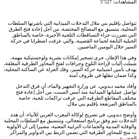
المشاهدات:
5٬527
تتواصل بإقليم بني ملال التدخلات الميدانية التي باشرتها السلطات
المحلية، بتنسيق مع المصالح المختصة، من أجل إعادة فتح الطرق
التي تضررت جراء التساقطات الثلجية الأخيرة، خاصة بالمناطق
الجبلية التابعة لجماعة القصيبة، والتي عرفت اضطرابا في حركة
السير خلال اليومين الماضيين.
وفي هذا الإطار، جرى تسخير إمكانات بشرية ولوجستيكية مهمة،
شملت آليات لإزاحة الثلوج وجرافات لفتح المحاور الطرقية المغلقة،
بهدف تأمين انسيابية حركة السير، وفك العزلة عن الساكنة المحلية،
وكذا ضمان تنقلها في ظروف آمنة.
وأفاد محمد دبدوبي، عن وزارة التجهيز والماء، أن فرق التدخل
تواصل عملياتها الميدانية منذ أمس السبت، من أجل إعادة فتح
مختلف المقاطع الطرقية التي عرفت تراكمات ثلجية، خاصة
بالمناطق المرتفعة بإقليم بني ملال.
وأوضح دبدوبي، في تصريح لوكالة المغرب العربي للأنباء، أن هذه
التدخلات تتم وفق برنامج استعجالي، وبتنسيق مع السلطات المحلية
والوقاية المدنية والجماعات الترابية المعنية، مشيرا إلى أن الأولوية
ت منح للمحاور الطرقية التي تضمن الربط بين الدواوير والمراكز
الحضرية.