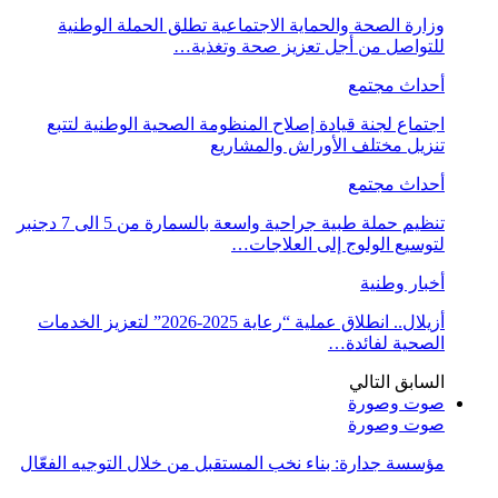
وزارة الصحة والحماية الاجتماعية تطلق الحملة الوطنية
للتواصل من أجل تعزيز صحة وتغذية…
أحداث مجتمع
اجتماع لجنة قيادة إصلاح المنظومة الصحية الوطنية لتتبع
تنزيل مختلف الأوراش والمشاريع
أحداث مجتمع
تنظيم حملة طبية جراحية واسعة بالسمارة من 5 الى 7 دجنبر
لتوسيع الولوج إلى العلاجات…
أخبار وطنية
أزيلال.. انطلاق عملية “رعاية 2025-2026” لتعزيز الخدمات
الصحية لفائدة…
السابق
التالي
صوت وصورة
صوت وصورة
مؤسسة جدارة: بناء نخب المستقبل من خلال التوجيه الفعّال