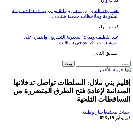
كتاب وآراء
أهم أوجه التباين بين مشروع القانون رقم 66.23 كما تبنته
الحكومة وملاحظات جمعية هيئات…
كتاب وآراء
عبد اللطيف وهبي: “شعبوية التشريع” والتمرد على
المؤسسات.. قراءة في سياقات…
السابق
التالي
إقليم بني ملال: السلطات تواصل تدخلاتها
الميدانية لإعادة فتح الطرق المتضررة من
التساقطات الثلجية
أحداث مجتمع
أخبار وطنية
في
يناير 19, 2026