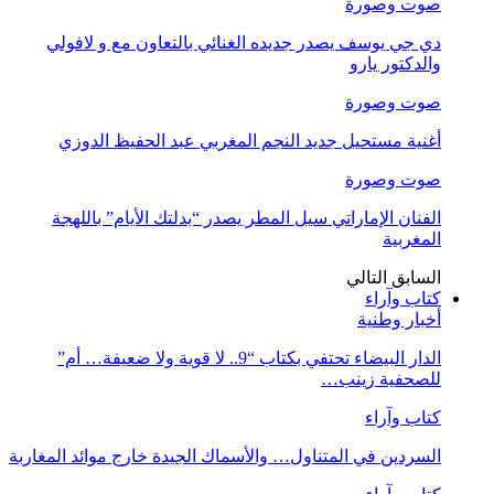
صوت وصورة
دي جي يوسف يصدر جديده الغنائي بالتعاون مع و لافولي
والدكتور يارو
صوت وصورة
أغنية مستحيل جديد النجم المغربي عبد الحفيظ الدوزي
صوت وصورة
الفنان الإماراتي سيل المطر يصدر “بدلتك الأيام” باللهجة
المغربية
السابق
التالي
كتاب وآراء
أخبار وطنية
الدار البيضاء تحتفي بكتاب “9.. لا قوية ولا ضعيفة… أم”
للصحفية زينب…
كتاب وآراء
السردين في المتناول… والأسماك الجيدة خارج موائد المغاربة