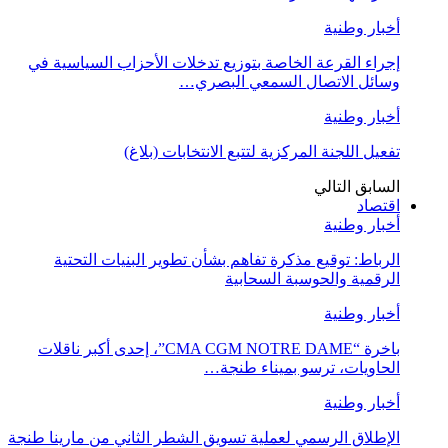
أخبار وطنية
إجراء القرعة الخاصة بتوزيع تدخلات الأحزاب السياسية في
وسائل الاتصال السمعي البصري…
أخبار وطنية
تفعيل اللجنة المركزية لتتبع الانتخابات (بلاغ)
السابق
التالي
اقتصاد
أخبار وطنية
الرباط: توقيع مذكرة تفاهم بشأن تطوير البنيات التحتية
الرقمية والحوسبة السحابية
أخبار وطنية
باخرة “CMA CGM NOTRE DAME”، إحدى أكبر ناقلات
الحاويات، ترسو بميناء طنجة…
أخبار وطنية
الإطلاق الرسمي لعملية تسويق الشطر الثاني من مارينا طنجة