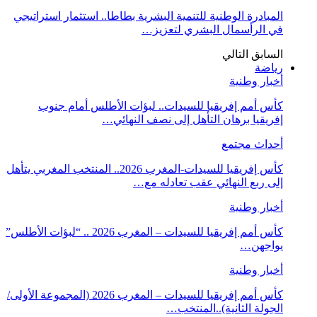
المبادرة الوطنية للتنمية البشرية بطاطا.. استثمار استراتيجي
في الرأسمال البشري لتعزيز…
السابق
التالي
رياضة
أخبار وطنية
كأس أمم إفريقيا للسيدات.. لبؤات الأطلس أمام جنوب
إفريقيا برهان التأهل إلى نصف النهائي…
أحداث مجتمع
كأس إفريقيا للسيدات-المغرب 2026.. المنتخب المغربي يتأهل
إلى ربع النهائي عقب تعادله مع…
أخبار وطنية
كأس أمم إفريقيا للسيدات – المغرب 2026 .. “لبؤات الأطلس”
يواجهن…
أخبار وطنية
كأس أمم إفريقيا للسيدات – المغرب 2026 (المجموعة الأولى/
الجولة الثانية)..المنتخب…