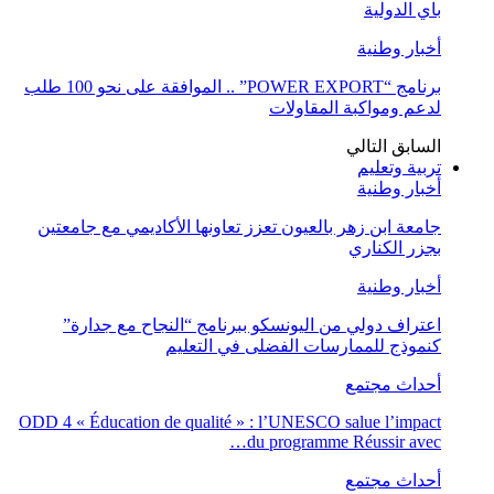
باي الدولية
أخبار وطنية
برنامج “POWER EXPORT” .. الموافقة على نحو 100 طلب
لدعم ومواكبة المقاولات
السابق
التالي
تربية وتعليم
أخبار وطنية
جامعة ابن زهر بالعيون تعزز تعاونها الأكاديمي مع جامعتين
بجزر الكناري
أخبار وطنية
اعتراف دولي من اليونسكو ببرنامج “النجاح مع جدارة”
كنموذج للممارسات الفضلى في التعليم
أحداث مجتمع
ODD 4 « Éducation de qualité » : l’UNESCO salue l’impact
du programme Réussir avec…
أحداث مجتمع