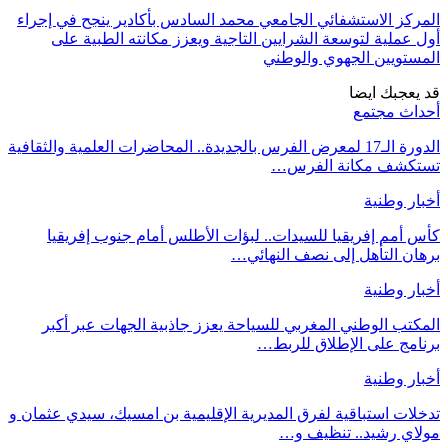
المركز الاستشفائي الجامعي محمد السادس بأكادير ينجح في إجراء
أول عملية لتوسعة الشرايين التاجية ويعزز مكانته الطبية على
المستويين الجهوي والوطني
قد يعجبك ايضا
أحداث مجتمع
الدورة الـ17 لمعرض الفرس بالجديدة.. المحاضرات العلمية والثقافية
تستكشف مكانة الفرس…
أخبار وطنية
كأس أمم إفريقيا للسيدات.. لبؤات الأطلس أمام جنوب إفريقيا
برهان التأهل إلى نصف النهائي…
أخبار وطنية
المكتب الوطني المغربي للسياحة يعزز جاذبية الجهات عبر أكبر
برنامج على الإطلاق للربط…
أخبار وطنية
تدخلات استباقية لفرق المديرية الإقليمية بن امسيك، سيدي عثمان و
مولاي رشيد.. تنظيف و…