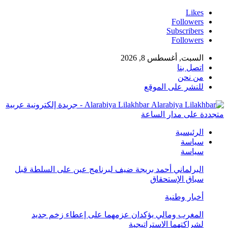
Likes
Followers
Subscribers
Followers
السبت, أغسطس 8, 2026
اتصل بنا
من نحن
للنشر على الموقع
Alarabiya Lilakhbar - جريدة إلكترونية عربية
متجددة على مدار الساعة
الرئيسية
سياسة
سياسة
البرلماني أحمد بريجة ضيف لبرنامج عين على السلطة قبل
سباق الإستحقاق
أخبار وطنية
المغرب ومالي يؤكدان عزمهما على إعطاء زخم جديد
لشراكتهما الاستراتيجية