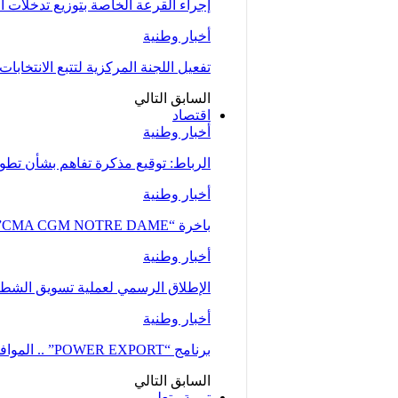
إجراء القرعة الخاصة بتوزيع تدخلات
أخبار وطنية
تفعيل اللجنة المركزية لتتبع الانتخابات 
السابق
التالي
اقتصاد
أخبار وطنية
الرباط: توقيع مذكرة تفاهم بشأن تطوير
أخبار وطنية
باخرة “CMA CGM NOTRE DAME”، إحدى أكبر ناقلات الحاويات، ترسو بميناء طنجة…
أخبار وطنية
الإطلاق الرسمي لعملية تسويق الشطر ا
أخبار وطنية
برنامج “POWER EXPORT” .. الموافقة على نحو 100 طلب لدعم ومواكبة المقاولات
السابق
التالي
تربية وتعليم