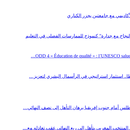
لأكاديمي مع جامعتين بجزر الكناري
لنجاح مع جدارة” كنموذج للممارسات الفضلى في التعليم
ODD 4 « Éducation de qualité » : l’UNESCO salue 
اطا.. استثمار استراتيجي في الرأسمال البشري لتعزيز…
أطلس أمام جنوب إفريقيا برهان التأهل إلى نصف النهائي…