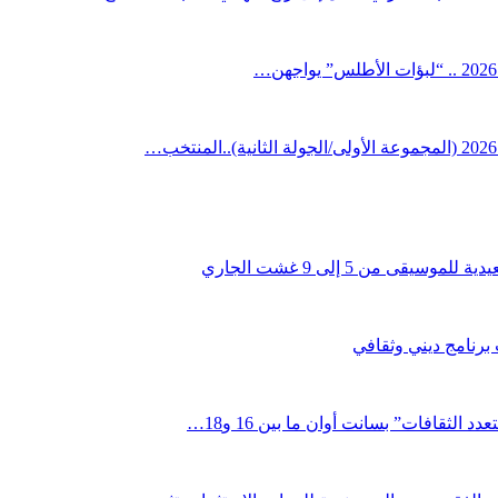
قى من 5 إلى 9 غشت الجاري
 برنامج ديني وثقافي
لثقافات” بسانت أوان ما بين 16 و18…