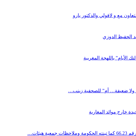
اون مع و لافولي والدكتور يارو
د الحفيظ الدوزي
ك الأيام” باللهجة المغربية
دة خارج موائد المغاربة
ية هيئات…