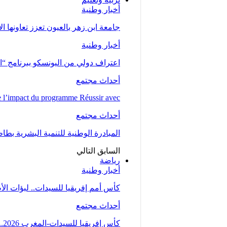
أخبار وطنية
جامعة ابن زهر بالعيون تعزز تعاونها ا
أخبار وطنية
اعتراف دولي من اليونسكو ببرنامج “ا
أحداث مجتمع
l’impact du programme Réussir avec…
أحداث مجتمع
المبادرة الوطنية للتنمية البشرية بط
السابق
التالي
رياضة
أخبار وطنية
كأس أمم إفريقيا للسيدات.. لبؤات ال
أحداث مجتمع
كأس إفريقيا للسيدات-المغرب 2026.. المنتخب المغربي يتأهل إلى ربع النهائي عقب تعادله مع…