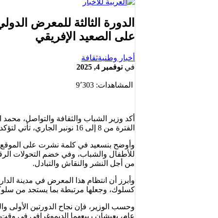
الدورة الثالثة للمعرض الدو
على الصعيد الإفريقي
أخبار وطنية
ثقافة
في
نوفمبر 4, 2025
المشاهدات:
9٬303
أكد وزير الشباب والثقافة والتواصل، محمد ا
الفترة من 8 إلى 16 نونبر الجاري، تأتي لتؤكد نجاحه كموعد أساسي لا يفوت في عالم النشر على الصعيد الإفريقي.
وأوضح بنسعيد في كلمة نشرت على الموقع 
للأطفال والشباب، وفي خضم التحولات الرقمي
من أجل النشر والنقاش والتبادل.
وأبرز أن انتظام هذا المعرض في مدينة الدار 
كسلوك، وجعلها مرتبطة بما يستجد من سلوكا
وحسب الوزير، فإن نجاح الدورتين الأولى والث
عام، يعيشان ربيعهما الديموغرافي في وقت يغز