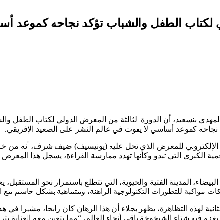
لي لكتاب الطفل والشباب تؤكد نجاحه كموعد أس
لمهدي بنسعيد، أن الدورة الثالثة من المعرض الدولي لكتاب الطفل والشب
الإلكتروني للمعرض الذي تحل عليه (يونيسيف) ضيف شرف، أنه من خل
ة الكبرى التي تبدو وكأنها تهدد ممارسة القراءة، يسجل هذا المعرض 
البيضاء، المدينة الفتية والحيوية، التي تتطلع باستمرار نحو المستقبل، 
ت مواكبة للتطورات التكنولوجية الراهنة، ومتماهية بشكل حاسم مع ا
انية لهذه التظاهرة، يظهر بجلاء أن هذا الرهان كان رابحا، مشيرا في ه
و فيه شتاء الشيخوخة باقي أنحاء العالم، “مما يتعين معه العناية بثروت