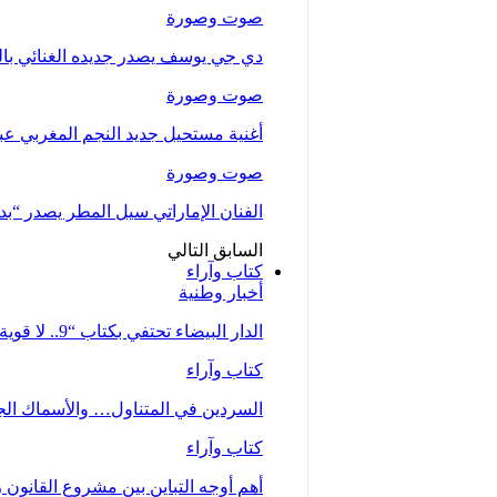
صوت وصورة
دي جي يوسف يصدر جديده الغنائي بالتع
صوت وصورة
أغنية مستحيل جديد النجم المغربي عب
صوت وصورة
الفنان الإماراتي سيل المطر يصدر “بدلت
السابق
التالي
كتاب وآراء
أخبار وطنية
الدار البيضاء تحتفي بكتاب “9.. لا قوية ولا ضعيفة… أم” للصحفية زينب…
كتاب وآراء
السردين في المتناول… والأسماك الجي
كتاب وآراء
أهم أوجه التباين بين مشروع القانون رقم 66.23 كما تبنته الحكومة وملاحظات جمع