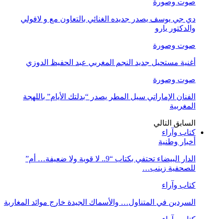
صوت وصورة
دي جي يوسف يصدر جديده الغنائي بالتعاون مع و لافولي
والدكتور يارو
صوت وصورة
أغنية مستحيل جديد النجم المغربي عبد الحفيظ الدوزي
صوت وصورة
الفنان الإماراتي سيل المطر يصدر “بدلتك الأيام” باللهجة
المغربية
السابق
التالي
كتاب وآراء
أخبار وطنية
الدار البيضاء تحتفي بكتاب “9.. لا قوية ولا ضعيفة… أم”
للصحفية زينب…
كتاب وآراء
السردين في المتناول… والأسماك الجيدة خارج موائد المغاربة