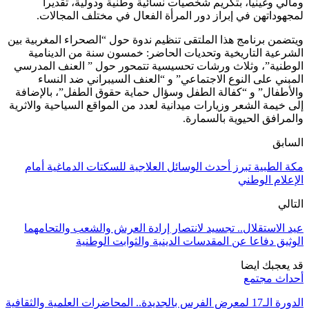
مالي وغينيا، بتكريم شخصيات نسائية وطنية ودولية، تقديرا
مجهوداتهن في إبراز دور المرأة الفعال في مختلف المجالات.
يتضمن برنامج هذا الملتقى تنظيم ندوة حول “الصحراء المغربية بين
لشرعية التاريخية وتحديات الحاضر: خمسون سنة من الدينامية
لوطنية”، وثلاث ورشات تحسيسية تتمحور حول ” العنف المدرسي
لمبني على النوع الاجتماعي” و “العنف السيبراني ضد النساء
الأطفال” و “كفالة الطفل وسؤال حماية حقوق الطفل”، بالإضافة
لى خيمة الشعر وزيارات ميدانية لعدد من المواقع السياحية والاثرية
المرافق الحيوية بالسمارة.
لسابق
كة الطبية تبرز أحدث الوسائل العلاجية للسكتات الدماغية أمام
لإعلام الوطني
لتالي
يد الاستقلال.. تجسيد لانتصار إرادة العرش والشعب والتحامهما
لوثيق دفاعا عن المقدسات الدينية والثوابت الوطنية
د يعجبك ايضا
حداث مجتمع
الدورة الـ17 لمعرض الفرس بالجديدة.. المحاضرات العلمية والثقافية