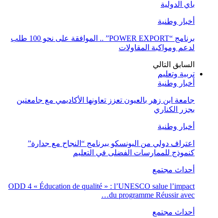
باي الدولية
أخبار وطنية
برنامج “POWER EXPORT” .. الموافقة على نحو 100 طلب
لدعم ومواكبة المقاولات
السابق
التالي
تربية وتعليم
أخبار وطنية
جامعة ابن زهر بالعيون تعزز تعاونها الأكاديمي مع جامعتين
بجزر الكناري
أخبار وطنية
اعتراف دولي من اليونسكو ببرنامج “النجاح مع جدارة”
كنموذج للممارسات الفضلى في التعليم
أحداث مجتمع
ODD 4 « Éducation de qualité » : l’UNESCO salue l’impact
du programme Réussir avec…
أحداث مجتمع