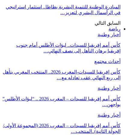
المبادرة الوطنية للتنمية البشرية بطاطا.. استثمار استراتيجي
في الرأسمال البشري لتعزيز…
السابق
التالي
رياضة
أخبار وطنية
كأس أمم إفريقيا للسيدات.. لبؤات الأطلس أمام جنوب
إفريقيا برهان التأهل إلى نصف النهائي…
أحداث مجتمع
كأس إفريقيا للسيدات-المغرب 2026.. المنتخب المغربي يتأهل
إلى ربع النهائي عقب تعادله مع…
أخبار وطنية
كأس أمم إفريقيا للسيدات – المغرب 2026 .. “لبؤات الأطلس”
يواجهن…
أخبار وطنية
كأس أمم إفريقيا للسيدات – المغرب 2026 (المجموعة الأولى/
الجولة الثانية)..المنتخب…