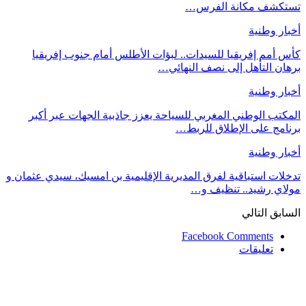
ستكشف مكانة الفرس…
خبار وطنية
أس أمم إفريقيا للسيدات.. لبؤات الأطلس أمام جنوب إفريقيا
رهان التأهل إلى نصف النهائي…
خبار وطنية
لمكتب الوطني المغربي للسياحة يعزز جاذبية الجهات عبر أكبر
رنامج على الإطلاق للربط…
خبار وطنية
دخلات استباقية لفرق المديرية الإقليمية بن امسيك، سيدي عثمان و
ولاي رشيد.. تنظيف و…
لسابق
التالي
Facebook Comments
تعليقات