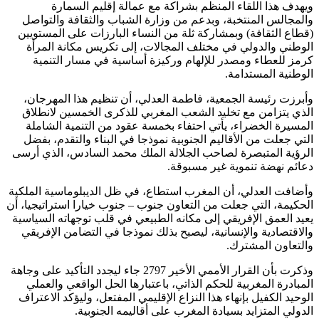
يهدف هذا اللقاء المنظم بشراكة مع عمالة إقليم السمارة
المجالس المنتخبة، وبدعم من وزارة الشباب والثقافة والتواصل
قطاع الثقافة) وبمشاركة ثلة من النساء البارزات على المستويين
لوطني والدولي في مختلف المجالات، إلى تكريس مكانة المرأة
رمز للعطاء ومصدر للإلهام وركيزة أساسية في مسار التنمية
لوطنية المستدامة.
أبرزت رئيسة الجمعية، فاطمة العدلي، أن تنظيم هذا المهرجان،
لذي يتزامن مع تخليد الشعب المغربي للذكرى الخمسين لانطلاق
لمسيرة الخضراء، يأتي احتفاء بخمسة عقود من التنمية الشاملة
لتي جعلت من الأقاليم الجنوبية نموذجا في البناء والتقدم، بفضل
لرؤية المتبصرة لصاحب الجلالة الملك محمد السادس، الذي أرسى
عائم نهضة تنموية غير مسبوقة.
أضافت العدلي، أن المغرب استطاع، في ظل الديبلوماسية الملكية
لحكيمة، التي جعلت من التعاون جنوب – جنوب خيارا استراتيجيا، أن
عيد العمق الإفريقي إلى مكانه الطبيعي في قلب توجهاته السياسية
الاقتصادية والإنسانية، ليصبح بذلك نموذجا في التضامن الإفريقي
التعاون المشترك.
وذكرت بأن القرار الأممي الأخير 2797 جاء ليجدد التأكيد على وجاهة
لمبادرة المغربية للحكم الذاتي، باعتبارها الحل الواقعي والعملي
لوحيد الكفيل بإنهاء هذا النزاع الإقليمي المفتعل، وليؤكد الاعتراف
لدولي المتزايد بسيادة المغرب على أقاليمه الجنوبية.