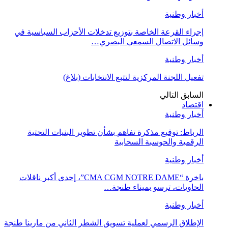
أخبار وطنية
إجراء القرعة الخاصة بتوزيع تدخلات الأحزاب السياسية في
وسائل الاتصال السمعي البصري…
أخبار وطنية
تفعيل اللجنة المركزية لتتبع الانتخابات (بلاغ)
السابق
التالي
اقتصاد
أخبار وطنية
الرباط: توقيع مذكرة تفاهم بشأن تطوير البنيات التحتية
الرقمية والحوسبة السحابية
أخبار وطنية
باخرة “CMA CGM NOTRE DAME”، إحدى أكبر ناقلات
الحاويات، ترسو بميناء طنجة…
أخبار وطنية
الإطلاق الرسمي لعملية تسويق الشطر الثاني من مارينا طنجة