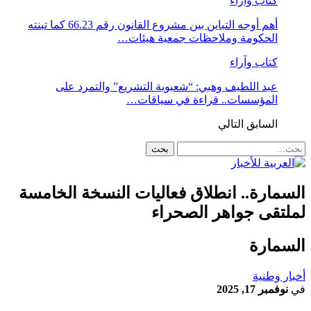
كتاب وآراء
أهم أوجه التباين بين مشروع القانون رقم 66.23 كما تبنته
الحكومة وملاحظات جمعية هيئات…
كتاب وآراء
عبد اللطيف وهبي: “شعبوية التشريع” والتمرد على
المؤسسات.. قراءة في سياقات…
السابق
التالي
لسمارة.. انطلاق فعاليات النسخة الخامسة
ملتقى جواهر الصحراء
لسمارة
خبار وطنية
ي
نوفمبر 17, 2025