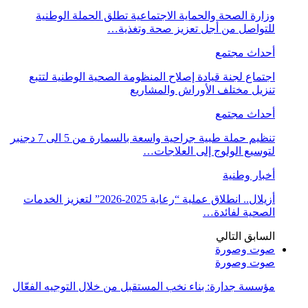
وزارة الصحة والحماية الاجتماعية تطلق الحملة الوطنية
للتواصل من أجل تعزيز صحة وتغذية…
أحداث مجتمع
اجتماع لجنة قيادة إصلاح المنظومة الصحية الوطنية لتتبع
تنزيل مختلف الأوراش والمشاريع
أحداث مجتمع
تنظيم حملة طبية جراحية واسعة بالسمارة من 5 الى 7 دجنبر
لتوسيع الولوج إلى العلاجات…
أخبار وطنية
أزيلال.. انطلاق عملية “رعاية 2025-2026” لتعزيز الخدمات
الصحية لفائدة…
السابق
التالي
صوت وصورة
صوت وصورة
مؤسسة جدارة: بناء نخب المستقبل من خلال التوجيه الفعّال