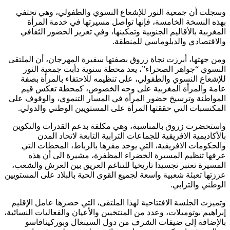
سجلت أن جمعية النور للإشعاع النسوي والطفولي، وهي تحتفي
هذه النسخة الخامسة، فإنها تواصل مسيرتها في خدمة المرأة
لمغربية بالأقاليم الجنوبية وتمكينها، وفي تعزيز الحضور الثقافي
الاقتصادي والدبلوماسي للمنطقة.
من جهتها، أبرزت نجاة زروق بصفتها سفيرة المهرجان، أن الملتقى
لنسوي “جواهر الصحراء”، يعد محطة سنوية دأبت جمعية النور
لإشعاع النسوي والطفولي، على تنظيمه للاحتفاء بالمرأة بصفة
امة والمرأة المغربية على وجه الخصوص، كمحطة تعكس قيم
لمواطنة وترسيخ حضور المرأة في المسار التنموي، والوقوف على
لمكتسبات التي حققتها المرأة على المستويين الوطني والدولي.
استحضرت زروق بالمناسبة، وهي مكلفة بدعم القدرات والتكوين
الأكاديمية الافريقية للجماعات الترابية التابعة لاتحاد المدن
الحكومات الافريقية، التي يوجد مقرها بالرباط، المحطات التي
رفها تنظيم المسيرة الخضراء المظفرة، مشيرة الى أن هذه
لمسيرة تعتبر تجسيدا تاريخيا للتناغم العريق بين العرش والشعب،
ززتها تعبئة شعبية واسعة لجميع القوى الحية بالبلاد على المستويين
لوطني والترابي.
تميزت الجلسة الافتتاحية لهذا الملتقى، التي حضرها عامل الإقليم
براهيم بوتوميلات، وعدد من المنتخبين والأعيان والفعاليات النسائية،
الإضافة إلى ضيفات الشرف من دول السينغال وبوركينافاسو