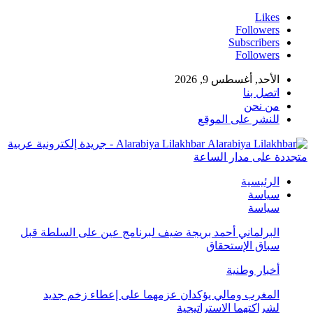
Likes
Followers
Subscribers
Followers
الأحد, أغسطس 9, 2026
اتصل بنا
من نحن
للنشر على الموقع
Alarabiya Lilakhbar - جريدة إلكترونية عربية
تجددة على مدار الساعة
الرئيسية
سياسة
سياسة
البرلماني أحمد بريجة ضيف لبرنامج عين على السلطة قبل
سباق الإستحقاق
أخبار وطنية
المغرب ومالي يؤكدان عزمهما على إعطاء زخم جديد
لشراكتهما الاستراتيجية