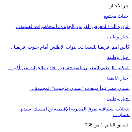
خر الأخبار
حداث مجتمع
دورة الـ17 لمعرض الفرس بالجديدة.. المحاضرات العلمية…
خبار وطنية
أس أمم إفريقيا للسيدات.. لبؤات الأطلس أمام جنوب إفريقيا…
خبار وطنية
لمكتب الوطني المغربي للسياحة يعزز جاذبية الجهات عبر أكبر…
خبار عالمية
يسان مصر تبدأ مبيعات “نيسان ماجنيت” المجمعة…
خبار وطنية
دخلات استباقية لفرق المديرية الإقليمية بن امسيك، سيدي
ثمان…
لسابق
التالي
1 من 736