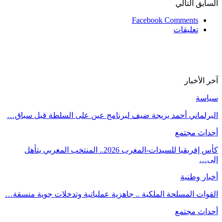
لسابق
التالي
Facebook Comments
تعليقات
خر الأخبار
ياسة
لبرلماني أحمد بريجة ضيف لبرنامج عين على السلطة قبل سباق…
حداث مجتمع
كأس إفريقيا للسيدات-المغرب 2026.. المنتخب المغربي يتأهل
لى…
خبار وطنية
لقوات المسلحة الملكية .. جاهزية عملياتية وتدخلات جوية منسقة…
حداث مجتمع