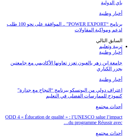
باي الدولية
أخبار وطنية
برنامج “POWER EXPORT” .. الموافقة على نحو 100 طلب
لدعم ومواكبة المقاولات
السابق
التالي
تربية وتعليم
أخبار وطنية
جامعة ابن زهر بالعيون تعزز تعاونها الأكاديمي مع جامعتين
بجزر الكناري
أخبار وطنية
اعتراف دولي من اليونسكو ببرنامج “النجاح مع جدارة”
كنموذج للممارسات الفضلى في التعليم
أحداث مجتمع
ODD 4 « Éducation de qualité » : l’UNESCO salue l’impact
du programme Réussir avec…
أحداث مجتمع