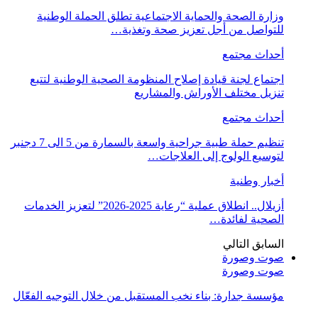
وزارة الصحة والحماية الاجتماعية تطلق الحملة الوطنية
للتواصل من أجل تعزيز صحة وتغذية…
أحداث مجتمع
اجتماع لجنة قيادة إصلاح المنظومة الصحية الوطنية لتتبع
تنزيل مختلف الأوراش والمشاريع
أحداث مجتمع
تنظيم حملة طبية جراحية واسعة بالسمارة من 5 الى 7 دجنبر
لتوسيع الولوج إلى العلاجات…
أخبار وطنية
أزيلال.. انطلاق عملية “رعاية 2025-2026” لتعزيز الخدمات
الصحية لفائدة…
السابق
التالي
صوت وصورة
صوت وصورة
مؤسسة جدارة: بناء نخب المستقبل من خلال التوجيه الفعّال