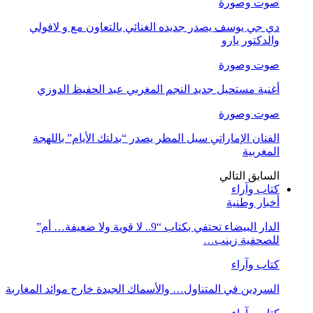
صوت وصورة
دي جي يوسف يصدر جديده الغنائي بالتعاون مع و لافولي
والدكتور يارو
صوت وصورة
أغنية مستحيل جديد النجم المغربي عبد الحفيظ الدوزي
صوت وصورة
الفنان الإماراتي سيل المطر يصدر “بدلتك الأيام” باللهجة
المغربية
السابق
التالي
كتاب وآراء
أخبار وطنية
الدار البيضاء تحتفي بكتاب “9.. لا قوية ولا ضعيفة… أم”
للصحفية زينب…
كتاب وآراء
السردين في المتناول… والأسماك الجيدة خارج موائد المغاربة