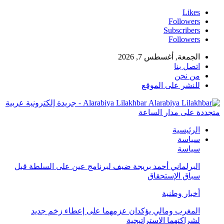
Likes
Followers
Subscribers
Followers
الجمعة, أغسطس 7, 2026
اتصل بنا
من نحن
للنشر على الموقع
Alarabiya Lilakhbar - جريدة إلكترونية عربية
تجددة على مدار الساعة
الرئيسية
سياسة
سياسة
البرلماني أحمد بريجة ضيف لبرنامج عين على السلطة قبل
سباق الإستحقاق
أخبار وطنية
المغرب ومالي يؤكدان عزمهما على إعطاء زخم جديد
لشراكتهما الاستراتيجية