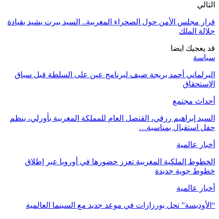
لتالي
رار مجلس الأمن حول الصحراء المغربية.. السيد بيرت يشيد بقيادة
لالة الملك
د يعجبك ايضا
ياسة
لبرلماني أحمد بريجة ضيف لبرنامج عين على السلطة قبل سباق
لإستحقاق
حداث مجتمع
لسيد إبراهيم رزقي، القنصل العام للمملكة المغربية بأورلي، ينظم
فل استقبال بمناسبة…
خبار عالمية
لخطوط الملكية المغربية تعزز حضورها في أوروبا عبر إطلاق
طوط جوية جديدة
خبار عالمية
الأوديسة” تحل بورزازات في موعد جديد مع السينما العالمية