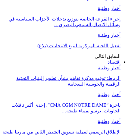
أخبار وطنية
إجراء القرعة الخاصة بتوزيع تدخلات الأحزاب السياسية في
وسائل الاتصال السمعي البصري…
أخبار وطنية
تفعيل اللجنة المركزية لتتبع الانتخابات (بلاغ)
السابق
التالي
اقتصاد
أخبار وطنية
الرباط: توقيع مذكرة تفاهم بشأن تطوير البنيات التحتية
الرقمية والحوسبة السحابية
أخبار وطنية
باخرة “CMA CGM NOTRE DAME”، إحدى أكبر ناقلات
الحاويات، ترسو بميناء طنجة…
أخبار وطنية
الإطلاق الرسمي لعملية تسويق الشطر الثاني من مارينا طنجة