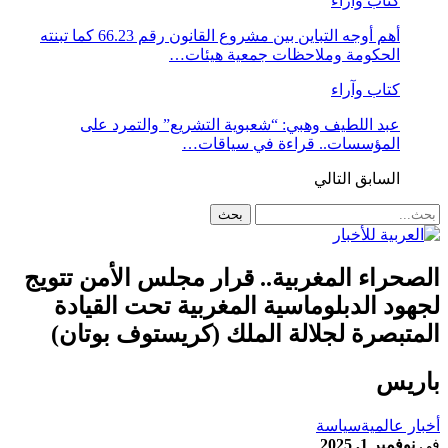
كتاب وآراء
أهم أوجه التباين بين مشروع القانون رقم 66.23 كما تبنته
الحكومة وملاحظات جمعية هيئات…
كتاب وآراء
عبد اللطيف وهبي: “شعبوية التشريع” والتمرد على
المؤسسات.. قراءة في سياقات…
السابق
التالي
لصحراء المغربية.. قرار مجلس الأمن تتويج
جهود الدبلوماسية المغربية تحت القيادة
لمتبصرة لجلالة الملك (كريستوف بوتان)
اريس
خبار عالمية
سياسة
ي
نوفمبر 1, 2025