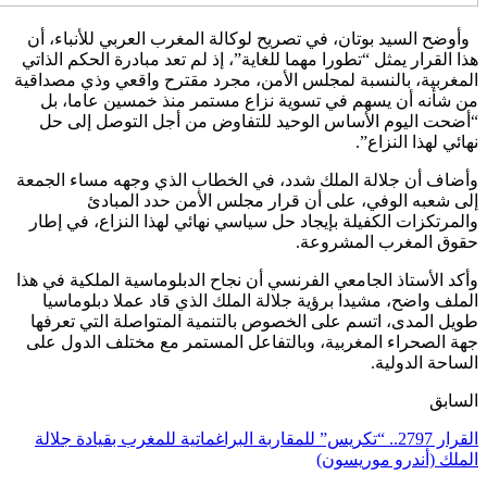
أوضح السيد بوتان، في تصريح لوكالة المغرب العربي للأنباء، أن
ذا القرار يمثل “تطورا مهما للغاية”، إذ لم تعد مبادرة الحكم الذاتي
لمغربية، بالنسبة لمجلس الأمن، مجرد مقترح واقعي وذي مصداقية
ن شأنه أن يسهم في تسوية نزاع مستمر منذ خمسين عاما، بل
أضحت اليوم الأساس الوحيد للتفاوض من أجل التوصل إلى حل
هائي لهذا النزاع”.
أضاف أن جلالة الملك شدد، في الخطاب الذي وجهه مساء الجمعة
لى شعبه الوفي، على أن قرار مجلس الأمن حدد المبادئ
المرتكزات الكفيلة بإيجاد حل سياسي نهائي لهذا النزاع، في إطار
قوق المغرب المشروعة.
أكد الأستاذ الجامعي الفرنسي أن نجاح الدبلوماسية الملكية في هذا
لملف واضح، مشيدا برؤية جلالة الملك الذي قاد عملا دبلوماسيا
ويل المدى، اتسم على الخصوص بالتنمية المتواصلة التي تعرفها
هة الصحراء المغربية، وبالتفاعل المستمر مع مختلف الدول على
لساحة الدولية.
لسابق
القرار 2797.. “تكريس” للمقاربة البراغماتية للمغرب بقيادة جلالة
لملك (أندرو موريسون)