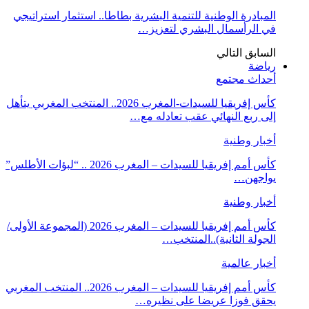
المبادرة الوطنية للتنمية البشرية بطاطا.. استثمار استراتيجي
في الرأسمال البشري لتعزيز…
السابق
التالي
رياضة
أحداث مجتمع
كأس إفريقيا للسيدات-المغرب 2026.. المنتخب المغربي يتأهل
إلى ربع النهائي عقب تعادله مع…
أخبار وطنية
كأس أمم إفريقيا للسيدات – المغرب 2026 .. “لبؤات الأطلس”
يواجهن…
أخبار وطنية
كأس أمم إفريقيا للسيدات – المغرب 2026 (المجموعة الأولى/
الجولة الثانية)..المنتخب…
أخبار عالمية
كأس أمم إفريقيا للسيدات – المغرب 2026.. المنتخب المغربي
يحقق فوزا عريضا على نظيره…