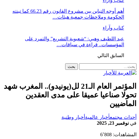
كتاب وآراء
أهم أوجه التباين بين مشروع القانون رقم 66.23 كما تبنته
الحكومة وملاحظات جمعية هيئات…
كتاب وآراء
عبد اللطيف وهبي: “شعبوية التشريع” والتمرد على
المؤسسات.. قراءة في سياقات…
السابق
التالي
المؤتمر العام الـ21 لل(يونيدو).. المغرب شهد
تحولا صناعيا عميقا على مدى العقدين
الماضيين
أحداث مجتمع
أخبار عالمية
أخبار وطنية
في
نوفمبر 23, 2025
المشاهدات:
6٬808