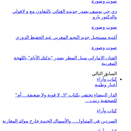
صوت وصورة
دي جي يوسف يصدر جديده الغنائي بالتعاون مع و لافولي
والدكتور يارو
صوت وصورة
أغنية مستحيل جديد النجم المغربي عبد الحفيظ الدوزي
صوت وصورة
الفنان الإماراتي سيل المطر يصدر “بدلتك الأيام” باللهجة
المغربية
السابق
التالي
كتاب وآراء
أخبار وطنية
الدار البيضاء تحتفي بكتاب “9.. لا قوية ولا ضعيفة… أم”
للصحفية زينب…
كتاب وآراء
السردين في المتناول… والأسماك الجيدة خارج موائد المغاربة