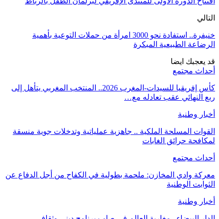
افتتاح الدورة الأولى للمنتدى الإفريقي لبرلمان الطفل بالرباط
التالي
خنيفرة.. استفادة نحو 3000 امرأة من حملات التوعية بأهمية
الرضاعة الطبيعية المبكرة
قد يعجبك ايضا
أحداث مجتمع
كأس إفريقيا للسيدات-المغرب 2026.. المنتخب المغربي يتأهل إلى
ربع النهائي عقب تعادله مع…
أخبار وطنية
القوات المسلحة الملكية .. جاهزية عملياتية وتدخلات جوية منسقة
لمكافحة حرائق الغابات
أحداث مجتمع
معركة وادي المخازن: ملحمة بطولية في الكفاح من أجل الدفاع عن
الثوابت الوطنية
أخبار وطنية
الدار البيضاء.. مغاربة العالم في صلب برنامج ديني وثقافي