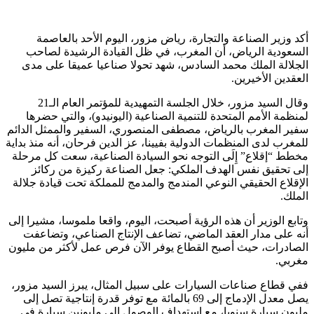
أكد وزير الصناعة والتجارة، رياض مزور، اليوم الأحد بالعاصمة
السعودية الرياض، أن المغرب، في ظل القيادة الرشيدة لصاحب
الجلالة الملك محمد السادس، شهد تحولا صناعيا عميقا على مدى
العقدين الأخيرين.
وقال السيد مزور، خلال الجلسة التمهيدية للمؤتمر العام الـ21
لمنظمة الأمم المتحدة للتنمية الصناعية (اليونيدو)، والتي حضرها
سفير المغرب بالرياض، مصطفى المنصوري، السفير والممثل الدائم
للمغرب لدى المنظمات الدولية بفيينا، عز الدين فرحان، أنه منذ بداية
مخطط “إقلاع” إِلَى التوجه نحو السيادة الصناعية، سعت كل مرحلة
إلى تحقيق نفس الهدف الملكي: جعل الصناعة ركيزة من ركائز
الإقلاع الحقيقي النوعي المندمج والمدمج للمملكة تحت قيادة جلالة
الملك.
وتابع الوزير أن هذه الرؤية أصبحت، اليوم، واقعا ملموسا، مشيرا إلى
أنه على مدار العقد الماضي، تضاعف الإنتاج الصناعي، وتضاعفت
الصادرات، حيث أصبح القطاع يوفر الآن فرص عمل لأكثر من مليون
مغربي.
ففي قطاع صناعات السيارات على سبيل المثال، يبرز السيد مزور،
يصل معدل الإدماج إلى 69 بالمائة مع توفر قدرة إنتاجية تصل إلى
مليون سيارة سنويا، مع استهداف الوصول إلى مليونين سيارة في