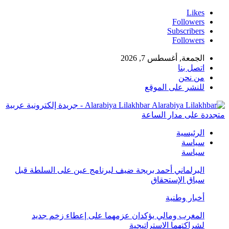
Likes
Followers
Subscribers
Followers
الجمعة, أغسطس 7, 2026
اتصل بنا
من نحن
للنشر على الموقع
Alarabiya Lilakhbar - جريدة إلكترونية عربية
متجددة على مدار الساعة
الرئيسية
سياسة
سياسة
البرلماني أحمد بريجة ضيف لبرنامج عين على السلطة قبل
سباق الإستحقاق
أخبار وطنية
المغرب ومالي يؤكدان عزمهما على إعطاء زخم جديد
لشراكتهما الاستراتيجية