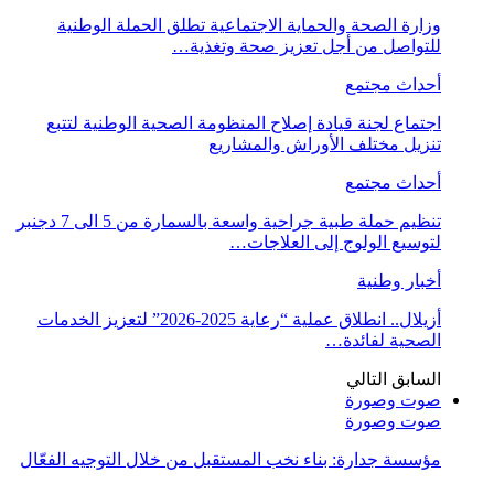
وزارة الصحة والحماية الاجتماعية تطلق الحملة الوطنية
للتواصل من أجل تعزيز صحة وتغذية…
أحداث مجتمع
اجتماع لجنة قيادة إصلاح المنظومة الصحية الوطنية لتتبع
تنزيل مختلف الأوراش والمشاريع
أحداث مجتمع
تنظيم حملة طبية جراحية واسعة بالسمارة من 5 الى 7 دجنبر
لتوسيع الولوج إلى العلاجات…
أخبار وطنية
أزيلال.. انطلاق عملية “رعاية 2025-2026” لتعزيز الخدمات
الصحية لفائدة…
السابق
التالي
صوت وصورة
صوت وصورة
مؤسسة جدارة: بناء نخب المستقبل من خلال التوجيه الفعّال