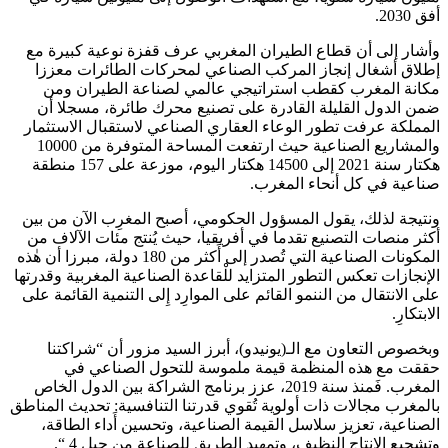
أفق 2030.
وأشار إلى أن قطاع الطيران المغربي عرف قفزة نوعية كبيرة مع
إطلاق أشغال إنجاز المركب الصناعي لمحركات الطائرات معززا
مكانة المغرب كقطب استراتيجي عالمي لصناعة الطيران ومن
ضمن الدول القليلة القادرة على تصنيع محرك طائرة، مسجلا أن
المملكة عرفت تطور الوعاء العقاري الصناعي لاستقبال الاستثمار
والمشاريع الصناعية حيث ارتفعت المساحة المتوفرة من 10000
هكتار سنة 2021 إلى 14500 هكتار اليوم، موزعة على 157 منطقة
صناعية في كل أنحاء المغرب.
ونتيجة لذلك، يقول المسؤول الحكومي، أصبح المغرِب الآن من بين
أكثر منصات التصنيع تقدما في أفريقيا، حيث يُنتج مئات الآلاف من
المكونات الصناعية التي تُصدر إلى أَكثر من 180 دولة، مبرزا أن هٰذه
الإنجازات تعكس التطور المتزايد للْقاعدة الصناعية المغربية وقدرتها
على الانتقال من الننمو القائم على الموارِد إِلى التنمية القائمة على
الابتكارِ.
وبخصوص التعاون مع الـ(يونيدو)، أبرز السيد مزور أن “شراكتنا
حققت مع هذه المنظمة قيمة ملموسة للتحول الصناعي في
المغرب. فَمنذ سنة 2019، عزز برنامج الشراكة بين الدول الخاص
بالمغرب مجالات ذات أولوية تُقوي قدرتنا التنافسية: تحديث المناطق
الصناعية، تعزيز سلاسل القيمة الصناعية، وتحسين أَداء الطاقة،
وتشجيع الإنتاج النظيف، وتمهيد الطريق للصناعة من جيل 4 “.