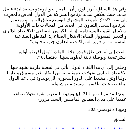
وفي هذا السياق، أبرز الوزير أن “المغرب واليونيدو يستعد لبدء فصل
جديد، حيث يعكس تمديد برنامج الشراكة بين الدول الخاص بالمغرِب
إلى سنة 2027; طُموحنا المشترك لتوسيع نطاق التأثير. وسيعمق
البرنامج المجدد التعاون في العديد من المجالات ذات الأولوية:
سلاسل القيمة الْمستدامة؛ إزالة الكربون الصناعي؛ الاقتصاد الدائري
والتدبير المسؤول للمياه؛ الابتكار الصناعي؛ المناطق الصناعية
المستدامة؛ وتعزيز الشراكات والتعاون جنوب-جنوب”.
ولفت إلى أنه في ظل قيادة جلالة الملك “تُمثل أفريقيا أولوية
استراتيجية وبوصلة ثابتة لدبلوماسيتِنا الاقتصادية”.
وخلص إلى أن هذا اللقاء الدولي يأتي في لحظة فارقة يشهد فيها
الاقتصاد العالمي تحولات عميقة، تفرض ابتكارا غير مسبوق وتعاونا
دوليا أوثق، مشددا على الدور المحوري لل(يونيدو) في دعم الدول
لبناء صناعات تنافسية، مستدامة وشاملة.
ومع: المؤتمر العام الـ21 لل(يونيدو).. المغرب شهد تحولا صناعيا
عميقا على مدى العقدين الماضيين (السيد مزور)
ومع: 23 نوفمبر 2025
السابق