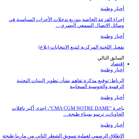
أخبار وطنية
إجراء القرعة الخاصة بتوزيع تدخلات الأحزاب السياسية في
وسائل الاتصال السمعي البصري…
أخبار وطنية
تفعيل اللجنة المركزية لتتبع الانتخابات (بلاغ)
السابق
التالي
اقتصاد
أخبار وطنية
الرباط: توقيع مذكرة تفاهم بشأن تطوير البنيات التحتية
الرقمية والحوسبة السحابية
أخبار وطنية
باخرة “CMA CGM NOTRE DAME”، إحدى أكبر ناقلات
الحاويات، ترسو بميناء طنجة…
أخبار وطنية
الإطلاق الرسمي لعملية تسويق الشطر الثاني من مارينا طنجة