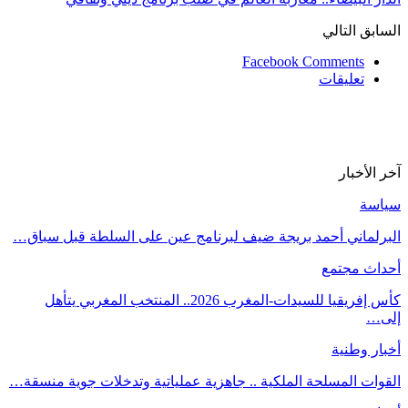
السابق
التالي
Facebook Comments
تعليقات
آخر الأخبار
سياسة
البرلماني أحمد بريجة ضيف لبرنامج عين على السلطة قبل سباق…
أحداث مجتمع
كأس إفريقيا للسيدات-المغرب 2026.. المنتخب المغربي يتأهل
إلى…
أخبار وطنية
القوات المسلحة الملكية .. جاهزية عملياتية وتدخلات جوية منسقة…