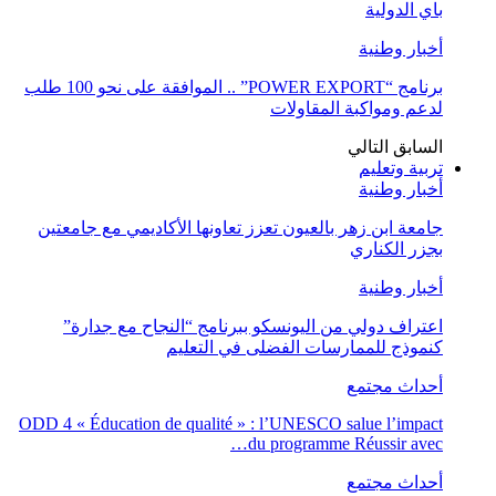
باي الدولية
أخبار وطنية
برنامج “POWER EXPORT” .. الموافقة على نحو 100 طلب
لدعم ومواكبة المقاولات
السابق
التالي
تربية وتعليم
أخبار وطنية
جامعة ابن زهر بالعيون تعزز تعاونها الأكاديمي مع جامعتين
بجزر الكناري
أخبار وطنية
اعتراف دولي من اليونسكو ببرنامج “النجاح مع جدارة”
كنموذج للممارسات الفضلى في التعليم
أحداث مجتمع
ODD 4 « Éducation de qualité » : l’UNESCO salue l’impact
du programme Réussir avec…
أحداث مجتمع