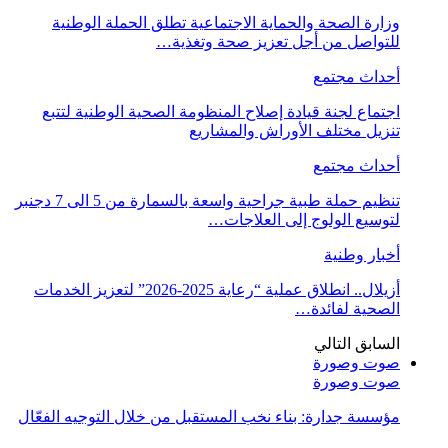
وزارة الصحة والحماية الاجتماعية تطلق الحملة الوطنية
للتواصل من أجل تعزيز صحة وتغذية…
أحداث مجتمع
اجتماع لجنة قيادة إصلاح المنظومة الصحية الوطنية لتتبع
تنزيل مختلف الأوراش والمشاريع
أحداث مجتمع
تنظيم حملة طبية جراحية واسعة بالسمارة من 5 الى 7 دجنبر
لتوسيع الولوج إلى العلاجات…
أخبار وطنية
أزيلال.. انطلاق عملية “رعاية 2025-2026” لتعزيز الخدمات
الصحية لفائدة…
السابق
التالي
صوت وصورة
صوت وصورة
مؤسسة جدارة: بناء نخب المستقبل من خلال التوجيه الفعّال