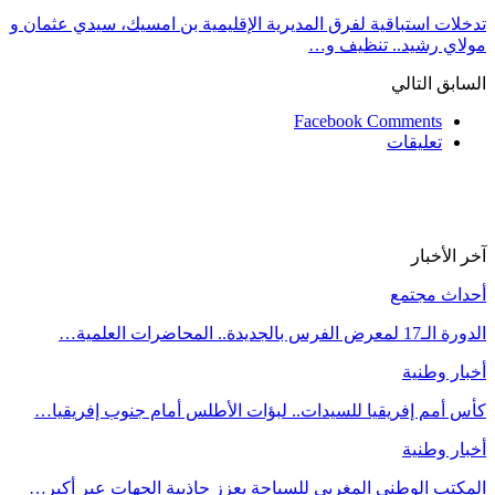
تدخلات استباقية لفرق المديرية الإقليمية بن امسيك، سيدي عثمان و
مولاي رشيد.. تنظيف و…
السابق
التالي
Facebook Comments
تعليقات
آخر الأخبار
أحداث مجتمع
الدورة الـ17 لمعرض الفرس بالجديدة.. المحاضرات العلمية…
أخبار وطنية
كأس أمم إفريقيا للسيدات.. لبؤات الأطلس أمام جنوب إفريقيا…
أخبار وطنية
المكتب الوطني المغربي للسياحة يعزز جاذبية الجهات عبر أكبر…