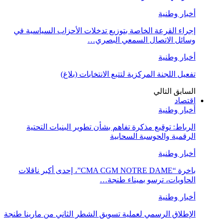
أخبار وطنية
إجراء القرعة الخاصة بتوزيع تدخلات الأحزاب السياسية في
وسائل الاتصال السمعي البصري…
أخبار وطنية
تفعيل اللجنة المركزية لتتبع الانتخابات (بلاغ)
السابق
التالي
اقتصاد
أخبار وطنية
الرباط: توقيع مذكرة تفاهم بشأن تطوير البنيات التحتية
الرقمية والحوسبة السحابية
أخبار وطنية
باخرة “CMA CGM NOTRE DAME”، إحدى أكبر ناقلات
الحاويات، ترسو بميناء طنجة…
أخبار وطنية
الإطلاق الرسمي لعملية تسويق الشطر الثاني من مارينا طنجة