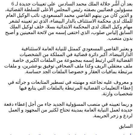
بعد أن أشَّر جلالة الملك محمد السادس على تعيينات جديدة لـ 6
مسؤولين قضائيين بصفته رئيس المجلس الأعلى للسلطة القضائية،
و الذين كان من بينهم القاضي محمد المسعودي، نائب الوكيل العام
للملك لدى محكمة الاستئناف بالدار البيضاء، الذي تم تعيينه لشغر
مهام وكيل الملك لدى المحكمة الابتدائية بسلا، خلف لوكيل الملك
السابق إلياس صلوب، الذي اختفى إسمه من لائحة المعينين و أصبح
بدون منصب.
و يعتبر القاضي المسعودي كممثل للنيابة العامة لاستئنافية
الدارالبيضاء، أكبر دائرة قضائية في المملكة من الشخصيات
القضائية التي ارتبط إسمه بمجموعة من الملفات الكبرى خاصة
ملف معتقلي الريف وكذا ملف الصحافي توفيق بوعشرين، و ملفات
مرتبطة بمافيات العقار و خصوصا الملفات الجد حساسة.
و معروف عليه نجاعته و مهنيته في تسطير المتابعات و جرأته في
إعطاء التعليمات القضائية المرتبطة بالملفات التي يتابع فيها
شخصيات وازنة.
و ربما تعيينه في منصب المسؤولية الجديد جاء من أجل إعطاء دفعة
جديدة لعمل النيابة العامة بمدينة تحتاج لكثير من المجهود و العمل
لردع و زجر الجريمة.
السابق