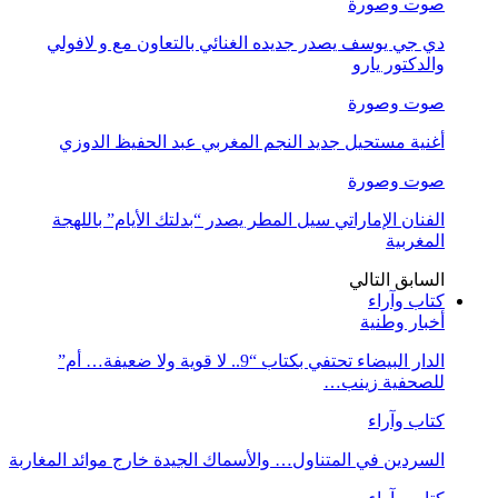
صوت وصورة
دي جي يوسف يصدر جديده الغنائي بالتعاون مع و لافولي
والدكتور يارو
صوت وصورة
أغنية مستحيل جديد النجم المغربي عبد الحفيظ الدوزي
صوت وصورة
الفنان الإماراتي سيل المطر يصدر “بدلتك الأيام” باللهجة
المغربية
السابق
التالي
كتاب وآراء
أخبار وطنية
الدار البيضاء تحتفي بكتاب “9.. لا قوية ولا ضعيفة… أم”
للصحفية زينب…
كتاب وآراء
السردين في المتناول… والأسماك الجيدة خارج موائد المغاربة