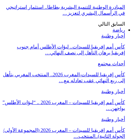
المبادرة الوطنية للتنمية البشرية بطاطا.. استثمار استراتيجي
في الرأسمال البشري لتعزيز…
السابق
التالي
رياضة
أخبار وطنية
كأس أمم إفريقيا للسيدات.. لبؤات الأطلس أمام جنوب
إفريقيا برهان التأهل إلى نصف النهائي…
أحداث مجتمع
كأس إفريقيا للسيدات-المغرب 2026.. المنتخب المغربي يتأهل
إلى ربع النهائي عقب تعادله مع…
أخبار وطنية
كأس أمم إفريقيا للسيدات – المغرب 2026 .. “لبؤات الأطلس”
يواجهن…
أخبار وطنية
كأس أمم إفريقيا للسيدات – المغرب 2026 (المجموعة الأولى/
الجولة الثانية)..المنتخب…