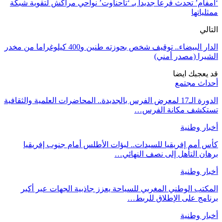
‘أمفام’ تحدث فرعا جديدا بـ ‘تاحناوت’ نواحي مراكش لتقوية شبكة
ممثلياتها
التالي
الدار البيضاء.. توقيف شخص بحوزته طنين و400 كيلوغراما من مخدر
الشيرا (مصدر أمني)
قد يعجبك ايضا
أحداث مجتمع
الدورة الـ17 لمعرض الفرس بالجديدة.. المحاضرات العلمية والثقافية
تستكشف مكانة الفرس…
أخبار وطنية
كأس أمم إفريقيا للسيدات.. لبؤات الأطلس أمام جنوب إفريقيا
برهان التأهل إلى نصف النهائي…
أخبار وطنية
المكتب الوطني المغربي للسياحة يعزز جاذبية الجهات عبر أكبر
برنامج على الإطلاق للربط…
أخبار وطنية