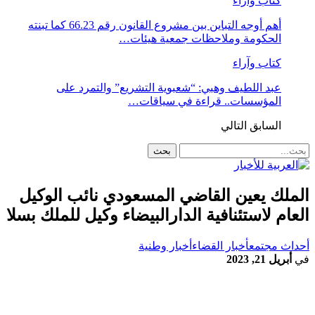
كتاب وآراء
أهم أوجه التباين بين مشروع القانون رقم 66.23 كما تبنته
الحكومة وملاحظات جمعية هيئات…
كتاب وآراء
عبد اللطيف وهبي: “شعبوية التشريع” والتمرد على
المؤسسات.. قراءة في سياقات…
السابق
التالي
الملك يعين القاضي المسعودي نائب الوكيل
العام لاستئنافية الدارالبيضاء وكيل للملك بسلا
أحداث مجتمع
أخبار القضاء
أخبار وطنية
في
أبريل 21, 2023