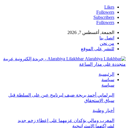
Likes
Followers
Subscribers
Followers
الجمعة, أغسطس 7, 2026
اتصل بنا
من نحن
للنشر على الموقع
Alarabiya Lilakhbar - جريدة إلكترونية عربية
متجددة على مدار الساعة
الرئيسية
سياسة
سياسة
البرلماني أحمد بريجة ضيف لبرنامج عين على السلطة قبل
سباق الإستحقاق
أخبار وطنية
المغرب ومالي يؤكدان عزمهما على إعطاء زخم جديد
لشراكتهما الاستراتيجية