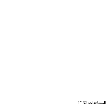
المشاهدات:
1٬132