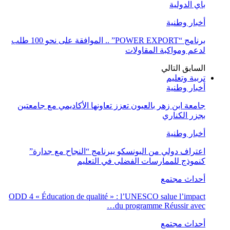
باي الدولية
أخبار وطنية
برنامج “POWER EXPORT” .. الموافقة على نحو 100 طلب
لدعم ومواكبة المقاولات
السابق
التالي
تربية وتعليم
أخبار وطنية
جامعة ابن زهر بالعيون تعزز تعاونها الأكاديمي مع جامعتين
بجزر الكناري
أخبار وطنية
اعتراف دولي من اليونسكو ببرنامج “النجاح مع جدارة”
كنموذج للممارسات الفضلى في التعليم
أحداث مجتمع
ODD 4 « Éducation de qualité » : l’UNESCO salue l’impact
du programme Réussir avec…
أحداث مجتمع