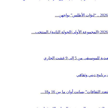
قى من 5 إلى 9 غشت الجاري
 برنامج ديني وثقافي
لثقافات” بسانت أوان ما بين 16 و18…