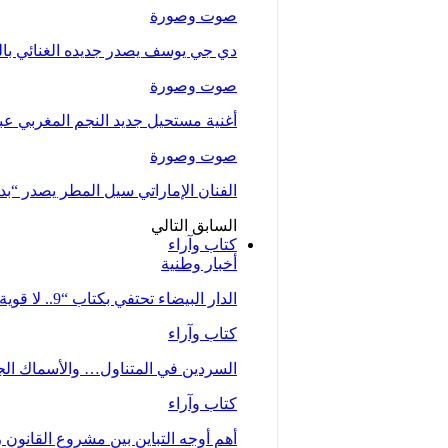
صوت وصورة
دي جي يوسف يصدر جديده الغنائي بالتع
صوت وصورة
أغنية مستحيل جديد النجم المغربي عب
صوت وصورة
الفنان الإماراتي سيل المطر يصدر “بدلت
السابق
التالي
كتاب وآراء
أخبار وطنية
الدار البيضاء تحتفي بكتاب “9.. لا قوية ولا ضعيفة… أم” للصحفية زينب…
كتاب وآراء
السردين في المتناول… والأسماك الجي
كتاب وآراء
أهم أوجه التباين بين مشروع القانون رقم 66.23 كما تبنته الحكومة وملاحظات جمع