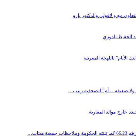
اون مع و لافولي والدكتور يارو
د الحفيظ الدوزي
ك الأيام” باللهجة المغربية
دة خارج موائد المغاربة
ية هيئات…