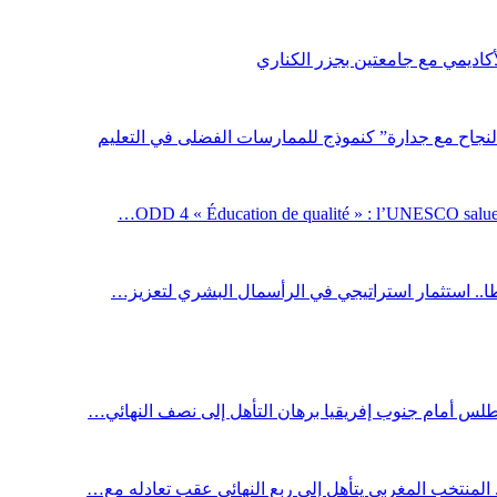
لأكاديمي مع جامعتين بجزر الكناري
لنجاح مع جدارة” كنموذج للممارسات الفضلى في التعليم
ODD 4 « Éducation de qualité » : l’UNESCO salue 
اطا.. استثمار استراتيجي في الرأسمال البشري لتعزيز…
أطلس أمام جنوب إفريقيا برهان التأهل إلى نصف النهائي…