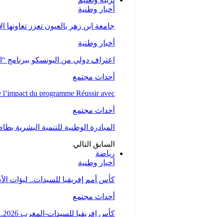
أخبار وطنية
جامعة ابن زهر بالعيون تعزز تعاونها ا
أخبار وطنية
اعتراف دولي من اليونسكو ببرنامج “ا
أحداث مجتمع
l’impact du programme Réussir avec…
أحداث مجتمع
المبادرة الوطنية للتنمية البشرية بط
السابق
التالي
رياضة
أخبار وطنية
كأس أمم إفريقيا للسيدات.. لبؤات ال
أحداث مجتمع
كأس إفريقيا للسيدات-المغرب 2026.. المنتخب المغربي يتأهل إلى ربع النهائي عقب تعادله مع…