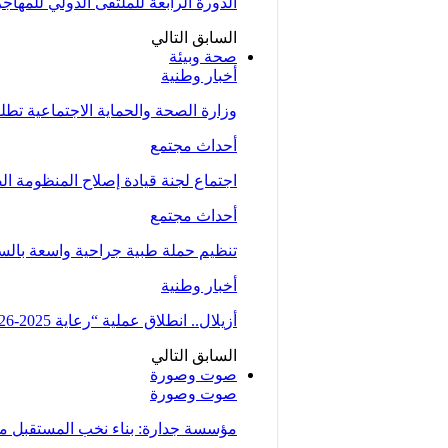
الدورة الرابعة للملتقى الدولي للمهاج
السابق
التالي
صحة وبيئة
أخبار وطنية
وزارة الصحة والحماية الاجتماعية تط
أحداث مجتمع
اجتماع لجنة قيادة إصلاح المنظومة ال
أحداث مجتمع
تنظيم حملة طبية جراحية واسعة بالسمارة من 5 الى 7 دجنبر لتوسيع الو
أخبار وطنية
أزيلال.. انطلاق عملية “رعاية 2025-2026” لتعزيز الخدمات الصحية لفائدة…
السابق
التالي
صوت وصورة
صوت وصورة
مؤسسة جدارة: بناء نخب المستقبل من 