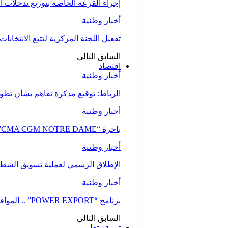
إجراء القرعة الخاصة بتوزيع تدخلات
أخبار وطنية
تفعيل اللجنة المركزية لتتبع الانتخابات 
السابق
التالي
اقتصاد
أخبار وطنية
الرباط: توقيع مذكرة تفاهم بشأن تطوير
أخبار وطنية
باخرة “CMA CGM NOTRE DAME”، إحدى أكبر ناقلات الحاويات، ترسو بميناء طنجة…
أخبار وطنية
الإطلاق الرسمي لعملية تسويق الشطر ا
أخبار وطنية
برنامج “POWER EXPORT” .. الموافقة على نحو 100 طلب لدعم ومواكبة المقاولات
السابق
التالي
تربية وتعليم