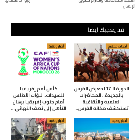
التنمية الاقتصادية واحترام حقوق
“إيزو” بـ (تيفيناغ)
الإنسان
قد يعجبك ايضا
أحداث مجتمع
أخبار وطنية
الدورة الـ17 لمعرض الفرس
كأس أمم إفريقيا
بالجديدة.. المحاضرات
للسيدات.. لبؤات الأطلس
العلمية والثقافية
أمام جنوب إفريقيا برهان
تستكشف مكانة الفرس…
التأهل إلى نصف النهائي…
أخبار وطنية
أخبار وطنية