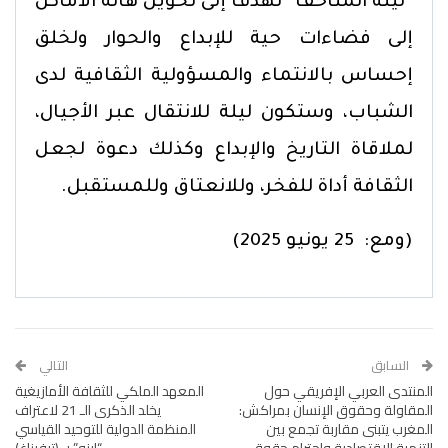
“ليلة المتاحف” تهدف إلى تحويل هاته الأماكن
إلى فضاءات حية للإبداع والحوار ولخلق
إحساس بالانتماء والمسؤولية الثقافية لدى
الشباب، وستكون ليلة للانتقال عبر الأجيال،
لملاقاة التاريخ والإبداع وكذلك دعوة لجعل
الثقافة أداة للفخر، وللانعتاق وللمستقبل.
(ومع: 25 يونيو 2025)
السابق
التالي
المنتدى العربي الإفريقي حول
المعهد الملكي للثقافة الأمازيغية
المقاولة وحقوق الإنسان بمراكش:
يخلد الذكرى الـ 21 لاعتراف
المغرب يتبنى مقاربة تجمع بين
المنظمة الدولية للتوحيد القياسي