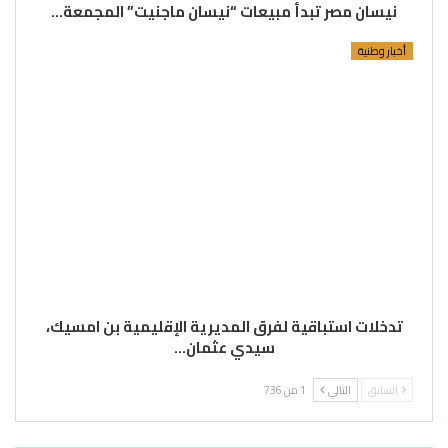
نيسان مصر تبدأ مبيعات “نيسان ماجنيت” المجمعة…
أخبار وطنية
تدخلات استباقية لفرق المديرية الإقليمية بن امسيك،
سيدي عثمان…
السابق
التالي
1 من 736