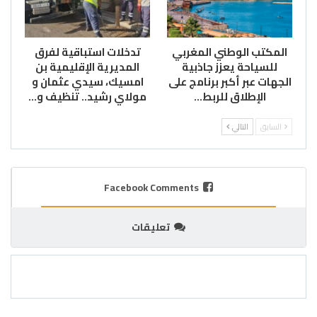
المكتب الوطني المغربي
تدخلات استباقية لفرق
للسياحة يعزز جاذبية
المديرية الإقليمية بن
الجهات عبر أكبر برنامج على
امسيك، سيدي عثمان و
الإطلاق للربط…
مولاي رشيد.. تنظيف و…
السابق
التالي
Facebook Comments
تعليقات