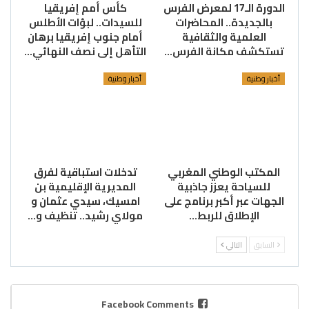
الدورة الـ17 لمعرض الفرس
كأس أمم إفريقيا
بالجديدة.. المحاضرات
للسيدات.. لبؤات الأطلس
العلمية والثقافية
أمام جنوب إفريقيا برهان
تستكشف مكانة الفرس…
التأهل إلى نصف النهائي…
أخبار وطنية
أخبار وطنية
المكتب الوطني المغربي
تدخلات استباقية لفرق
للسياحة يعزز جاذبية
المديرية الإقليمية بن
الجهات عبر أكبر برنامج على
امسيك، سيدي عثمان و
الإطلاق للربط…
مولاي رشيد.. تنظيف و…
السابق
التالي
Facebook Comments