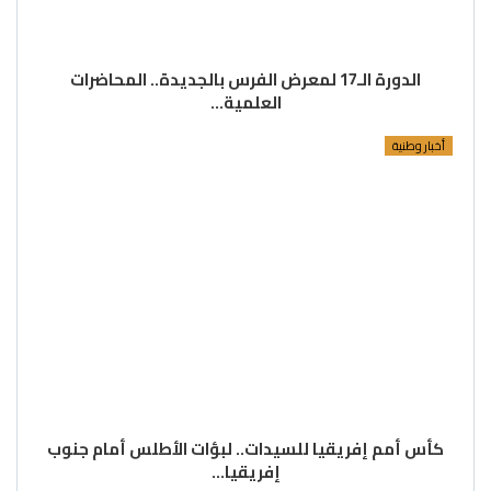
الدورة الـ17 لمعرض الفرس بالجديدة.. المحاضرات
العلمية…
أخبار وطنية
كأس أمم إفريقيا للسيدات.. لبؤات الأطلس أمام جنوب
إفريقيا…