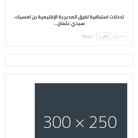
تدخلات استباقية لفرق المديرية الإقليمية بن امسيك،
سيدي عثمان…
السابق
التالي
1 من 736