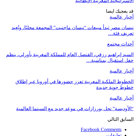
الاستراتيجية المغربية الإيطالية
قد يعجبك ايضا
أخبار عالمية
نيسان مصر تبدأ مبيعات “نيسان ماجنيت” المجمعة محليًا، وتُعِيد
تعريف فئة…
أحداث مجتمع
السيد إبراهيم رزقي، القنصل العام للمملكة المغربية بأورلي، ينظم
حفل استقبال بمناسبة…
أخبار عالمية
الخطوط الملكية المغربية تعزز حضورها في أوروبا عبر إطلاق
خطوط جوية جديدة
أخبار عالمية
“الأوديسة” تحل بورزازات في موعد جديد مع السينما العالمية
السابق
التالي
Facebook Comments
تعليقات