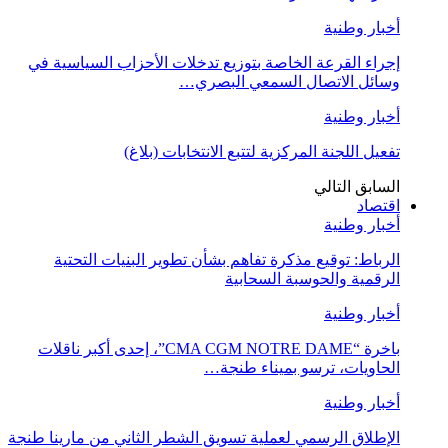
أخبار وطنية
إجراء القرعة الخاصة بتوزيع تدخلات الأحزاب السياسية في
وسائل الاتصال السمعي البصري…
أخبار وطنية
تفعيل اللجنة المركزية لتتبع الانتخابات (بلاغ)
السابق
التالي
اقتصاد
أخبار وطنية
الرباط: توقيع مذكرة تفاهم بشأن تطوير البنيات التحتية
الرقمية والحوسبة السحابية
أخبار وطنية
باخرة “CMA CGM NOTRE DAME”، إحدى أكبر ناقلات
الحاويات، ترسو بميناء طنجة…
أخبار وطنية
الإطلاق الرسمي لعملية تسويق الشطر الثاني من مارينا طنجة