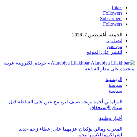
Likes
Followers
Subscribers
Followers
الجمعة, أغسطس 7, 2026
اتصل بنا
من نحن
للنشر على الموقع
Alarabiya Lilakhbar - جريدة إلكترونية عربية
متجددة على مدار الساعة
الرئيسية
سياسة
سياسة
البرلماني أحمد بريجة ضيف لبرنامج عين على السلطة قبل
سباق الإستحقاق
أخبار وطنية
المغرب ومالي يؤكدان عزمهما على إعطاء زخم جديد
لشراكتهما الاستراتيجية