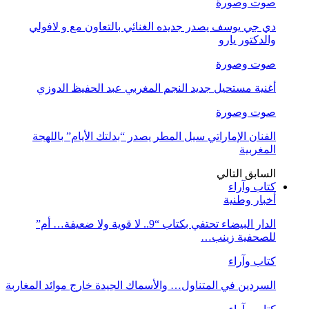
صوت وصورة
دي جي يوسف يصدر جديده الغنائي بالتعاون مع و لافولي
والدكتور يارو
صوت وصورة
أغنية مستحيل جديد النجم المغربي عبد الحفيظ الدوزي
صوت وصورة
الفنان الإماراتي سيل المطر يصدر “بدلتك الأيام” باللهجة
المغربية
السابق
التالي
كتاب وآراء
أخبار وطنية
الدار البيضاء تحتفي بكتاب “9.. لا قوية ولا ضعيفة… أم”
للصحفية زينب…
كتاب وآراء
السردين في المتناول… والأسماك الجيدة خارج موائد المغاربة