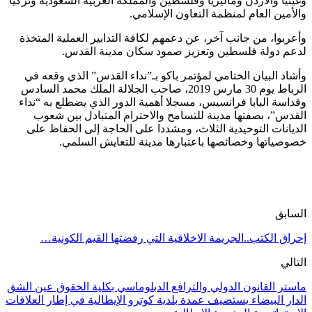
وغينيا والأردن وماليزيا وفلسطين والمملكة العربية السعودية وتركيا
والأمين العام لمنظمة التعاون الإسلامي.
وأعربوا، من جانب آخر، عن دعمهم لكافة التدابير العملية المتخذة
لدعم دولة فلسطين وتعزيز صمود سكان مدينة القدس.
وأشاد البيان الختامي لمؤتمر باكو بـ”نداء القدس” الذي وقعه في
الرباط يوم 30 مارس 2019، صاحب الجلالة الملك محمد السادس
وقداسة البابا فرانسيس، مسجلا أهمية الدور الذي يضطلع به “نداء
القدس”، بصفتها مدينة للتسامح والاحترام المتبادل بين شعوب
الديانات التوحيدية الثلاث، ومشددا على الحاجة إلى الحفاظ على
خصوصياتها وخصائصها باعتبارها مدينة للتعايش السلمي.
السابق
إحراق الكتب..الجريمة الاخلاقية التي رفضتها القيم الكونية…
التالي
ماستر القانون الدولي والترافع الدبلوماسي بكلية الحقوق عين الشق
الدار البيضاء يستضيف عمدة بلدية كوترو الإيطالية في إطار العلاقات