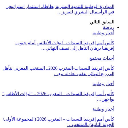
المبادرة الوطنية للتنمية البشرية بطاطا.. استثمار استراتيجي
في الرأسمال البشري لتعزيز…
السابق
التالي
رياضة
أخبار وطنية
كأس أمم إفريقيا للسيدات.. لبؤات الأطلس أمام جنوب
إفريقيا برهان التأهل إلى نصف النهائي…
أحداث مجتمع
كأس إفريقيا للسيدات-المغرب 2026.. المنتخب المغربي يتأهل
إلى ربع النهائي عقب تعادله مع…
أخبار وطنية
كأس أمم إفريقيا للسيدات – المغرب 2026 .. “لبؤات الأطلس”
يواجهن…
أخبار وطنية
كأس أمم إفريقيا للسيدات – المغرب 2026 (المجموعة الأولى/
الجولة الثانية)..المنتخب…