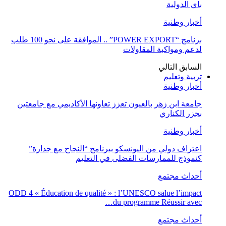
باي الدولية
أخبار وطنية
برنامج “POWER EXPORT” .. الموافقة على نحو 100 طلب
لدعم ومواكبة المقاولات
السابق
التالي
تربية وتعليم
أخبار وطنية
جامعة ابن زهر بالعيون تعزز تعاونها الأكاديمي مع جامعتين
بجزر الكناري
أخبار وطنية
اعتراف دولي من اليونسكو ببرنامج “النجاح مع جدارة”
كنموذج للممارسات الفضلى في التعليم
أحداث مجتمع
ODD 4 « Éducation de qualité » : l’UNESCO salue l’impact
du programme Réussir avec…
أحداث مجتمع