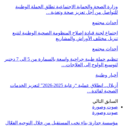
وزارة الصحة والحماية الاجتماعية تطلق الحملة الوطنية
للتواصل من أجل تعزيز صحة وتغذية…
أحداث مجتمع
اجتماع لجنة قيادة إصلاح المنظومة الصحية الوطنية لتتبع
تنزيل مختلف الأوراش والمشاريع
أحداث مجتمع
تنظيم حملة طبية جراحية واسعة بالسمارة من 5 الى 7 دجنبر
لتوسيع الولوج إلى العلاجات…
أخبار وطنية
أزيلال.. انطلاق عملية “رعاية 2025-2026” لتعزيز الخدمات
الصحية لفائدة…
السابق
التالي
صوت وصورة
صوت وصورة
مؤسسة جدارة: بناء نخب المستقبل من خلال التوجيه الفعّال