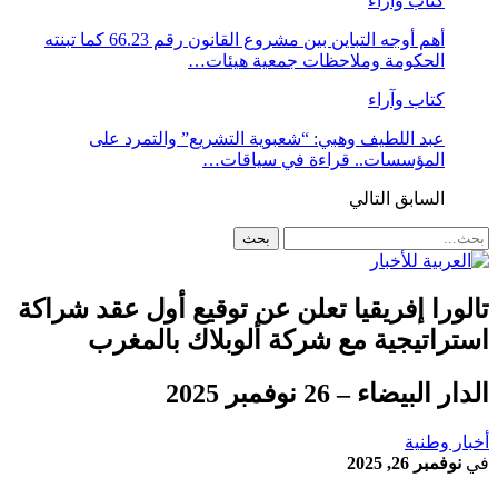
كتاب وآراء
أهم أوجه التباين بين مشروع القانون رقم 66.23 كما تبنته
الحكومة وملاحظات جمعية هيئات…
كتاب وآراء
عبد اللطيف وهبي: “شعبوية التشريع” والتمرد على
المؤسسات.. قراءة في سياقات…
السابق
التالي
تالورا إفريقيا تعلن عن توقيع أول عقد شراكة
استراتيجية مع شركة ألوبلاك بالمغرب
الدار البيضاء – 26 نوفمبر 2025
أخبار وطنية
في
نوفمبر 26, 2025