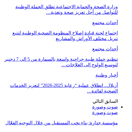
وزارة الصحة والحماية الاجتماعية تطلق الحملة الوطنية
للتواصل من أجل تعزيز صحة وتغذية…
أحداث مجتمع
اجتماع لجنة قيادة إصلاح المنظومة الصحية الوطنية لتتبع
تنزيل مختلف الأوراش والمشاريع
أحداث مجتمع
تنظيم حملة طبية جراحية واسعة بالسمارة من 5 الى 7 دجنبر
لتوسيع الولوج إلى العلاجات…
أخبار وطنية
أزيلال.. انطلاق عملية “رعاية 2025-2026” لتعزيز الخدمات
الصحية لفائدة…
السابق
التالي
صوت وصورة
صوت وصورة
مؤسسة جدارة: بناء نخب المستقبل من خلال التوجيه الفعّال