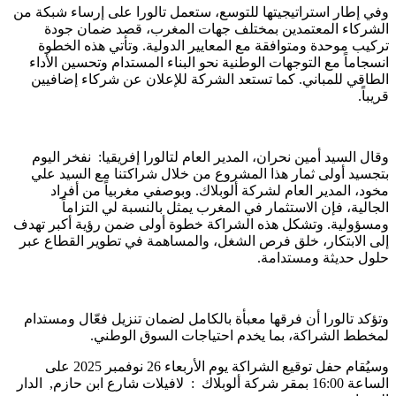
وفي إطار استراتيجيتها للتوسع، ستعمل تالورا على إرساء شبكة من
الشركاء المعتمدين بمختلف جهات المغرب، قصد ضمان جودة
تركيب موحدة ومتوافقة مع المعايير الدولية. وتأتي هذه الخطوة
انسجاماً مع التوجهات الوطنية نحو البناء المستدام وتحسين الأداء
الطاقي للمباني. كما تستعد الشركة للإعلان عن شركاء إضافيين
قريباً.
وقال السيد أمين نحران، المدير العام لتالورا إفريقيا: نفخر اليوم
بتجسيد أولى ثمار هذا المشروع من خلال شراكتنا مع السيد علي
مخود، المدير العام لشركة ألوبلاك. وبوصفي مغربياً من أفراد
الجالية، فإن الاستثمار في المغرب يمثل بالنسبة لي التزاماً
ومسؤولية. وتشكل هذه الشراكة خطوة أولى ضمن رؤية أكبر تهدف
إلى الابتكار، خلق فرص الشغل، والمساهمة في تطوير القطاع عبر
حلول حديثة ومستدامة.
وتؤكد تالورا أن فرقها معبأة بالكامل لضمان تنزيل فعّال ومستدام
لمخطط الشراكة، بما يخدم احتياجات السوق الوطني.
وسيُقام حفل توقيع الشراكة يوم الأربعاء 26 نوفمبر 2025 على
الساعة 16:00 بمقر شركة ألوبلاك : لافيلات شارع ابن حازم, الدار