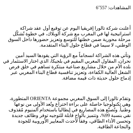
المشاهدات:
6٬557
أعلنت شركة تالورا إفريقيا اليوم عن توقيع أول عقد شراكة
استراتيجية لها في المغرب مع شركة ألوبلاك، في خطوة تُشكّل
مرحلة محورية ضمن خطتها للتوسع وتعزيز حضورها داخل السوق
الوطني، لا سيما في قطاع حلول البناء المتقدمة.
وتأتي هذه الشراكة انسجاماً مع الرؤية التي يقودها السيد أمين
نحران، المقاول المغربي المقيم في بلجيكا، الذي اختار الاستثمار في
بلده الأم من خلال مشاريع صناعية مبتكرة تساهم في خلق فرص
الشغل العالية الكفاءة، وتعزيز تنافسية قطاع البناء المغربي عبر
إدماج حلول حديثة ذات قيمة مضافة.
وتقدّم تالورا إلى السوق المغربي مجموعة ORIENTA المتطورة،
وهي تكنولوجيا حاصلة على براءة اختراع وتُعد الأولى من نوعها
وطنياً. وتُصنّع هذه المصاريع في إيطاليا باستخدام ألمنيوم مُقذوف
نقي بنسبة 99%، وتتميز بألواح قابلة للتوجيه توفر وظائف جديدة
وتحسن الأداء الطاقي، وفقاً لأحدث المعايير الأوروبية للجودة
والنجاعة الطاقية.