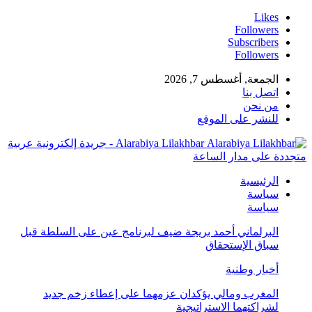
Likes
Followers
Subscribers
Followers
الجمعة, أغسطس 7, 2026
اتصل بنا
من نحن
للنشر على الموقع
Alarabiya Lilakhbar - جريدة إلكترونية عربية
متجددة على مدار الساعة
الرئيسية
سياسة
سياسة
البرلماني أحمد بريجة ضيف لبرنامج عين على السلطة قبل
سباق الإستحقاق
أخبار وطنية
المغرب ومالي يؤكدان عزمهما على إعطاء زخم جديد
لشراكتهما الاستراتيجية