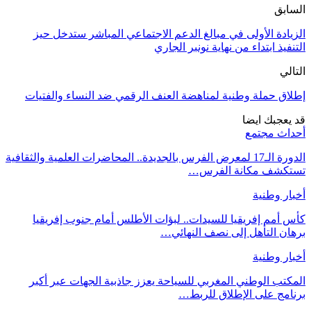
السابق
الزيادة الأولى في مبالغ الدعم الاجتماعي المباشر ستدخل حيز
التنفيذ ابتداء من نهاية نونبر الجاري
التالي
إطلاق حملة وطنية لمناهضة العنف الرقمي ضد النساء والفتيات
قد يعجبك ايضا
أحداث مجتمع
الدورة الـ17 لمعرض الفرس بالجديدة.. المحاضرات العلمية والثقافية
تستكشف مكانة الفرس…
أخبار وطنية
كأس أمم إفريقيا للسيدات.. لبؤات الأطلس أمام جنوب إفريقيا
برهان التأهل إلى نصف النهائي…
أخبار وطنية
المكتب الوطني المغربي للسياحة يعزز جاذبية الجهات عبر أكبر
برنامج على الإطلاق للربط…