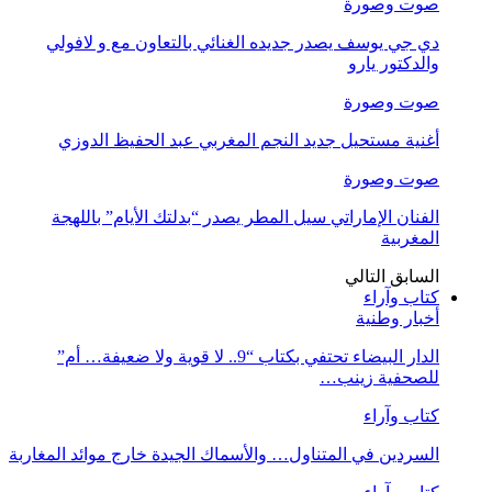
صوت وصورة
دي جي يوسف يصدر جديده الغنائي بالتعاون مع و لافولي
والدكتور يارو
صوت وصورة
أغنية مستحيل جديد النجم المغربي عبد الحفيظ الدوزي
صوت وصورة
الفنان الإماراتي سيل المطر يصدر “بدلتك الأيام” باللهجة
المغربية
السابق
التالي
كتاب وآراء
أخبار وطنية
الدار البيضاء تحتفي بكتاب “9.. لا قوية ولا ضعيفة… أم”
للصحفية زينب…
كتاب وآراء
السردين في المتناول… والأسماك الجيدة خارج موائد المغاربة