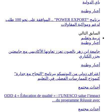
باي الدولية
أخبار وطنية
برنامج “POWER EXPORT” .. الموافقة على نحو 100 طلب
لدعم ومواكبة المقاولات
السابق
التالي
تربية وتعليم
أخبار وطنية
جامعة ابن زهر بالعيون تعزز تعاونها الأكاديمي مع جامعتين
بجزر الكناري
أخبار وطنية
اعتراف دولي من اليونسكو ببرنامج “النجاح مع جدارة”
كنموذج للممارسات الفضلى في التعليم
أحداث مجتمع
ODD 4 « Éducation de qualité » : l’UNESCO salue l’impact
du programme Réussir avec…
أحداث مجتمع