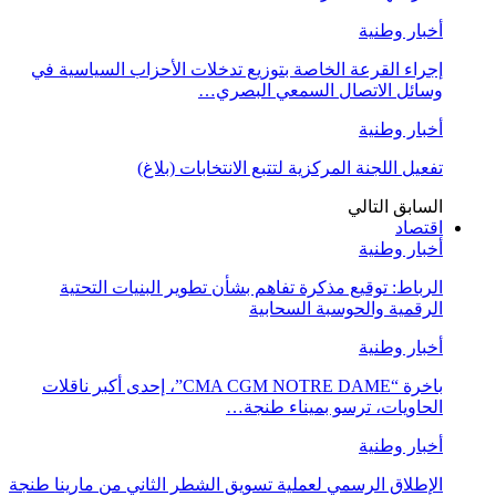
أخبار وطنية
إجراء القرعة الخاصة بتوزيع تدخلات الأحزاب السياسية في
وسائل الاتصال السمعي البصري…
أخبار وطنية
تفعيل اللجنة المركزية لتتبع الانتخابات (بلاغ)
السابق
التالي
اقتصاد
أخبار وطنية
الرباط: توقيع مذكرة تفاهم بشأن تطوير البنيات التحتية
الرقمية والحوسبة السحابية
أخبار وطنية
باخرة “CMA CGM NOTRE DAME”، إحدى أكبر ناقلات
الحاويات، ترسو بميناء طنجة…
أخبار وطنية
الإطلاق الرسمي لعملية تسويق الشطر الثاني من مارينا طنجة