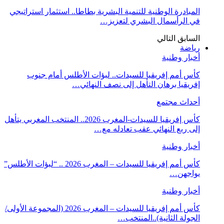
المبادرة الوطنية للتنمية البشرية بطاطا.. استثمار استراتيجي
في الرأسمال البشري لتعزيز…
السابق
التالي
رياضة
أخبار وطنية
كأس أمم إفريقيا للسيدات.. لبؤات الأطلس أمام جنوب
إفريقيا برهان التأهل إلى نصف النهائي…
أحداث مجتمع
كأس إفريقيا للسيدات-المغرب 2026.. المنتخب المغربي يتأهل
إلى ربع النهائي عقب تعادله مع…
أخبار وطنية
كأس أمم إفريقيا للسيدات – المغرب 2026 .. “لبؤات الأطلس”
يواجهن…
أخبار وطنية
كأس أمم إفريقيا للسيدات – المغرب 2026 (المجموعة الأولى/
الجولة الثانية)..المنتخب…