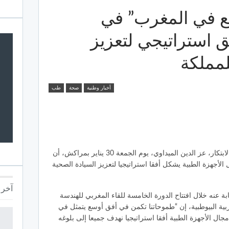
ع في المغرب” في
ق استراتيجي لتعزيز
لمملكة
أخبار وطنية
صحة
طب
أكد وزير التعليم العالي والبحث العلمي والابتكار، عز الدين الميداوي، يوم الجمعة 30 يناير بمراكش، أن
أجهزة الطبية يشكل أفقا استراتيجيا لتعزيز السيادة الصحية
آخر ا
بة عنه خلال افتتاح الدورة الخامسة للقاء المغربي للهندسة
ربية البيوطبية، إن “طموحاتنا تكمن في أفق أوسع يتمثل في
ال الأجهزة الطبية أفقا استراتيجيا نهدف جميعا إلى بلوغه