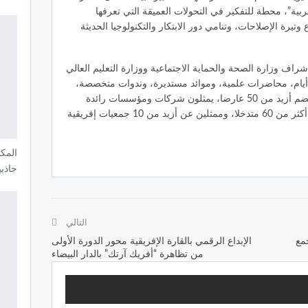
بية”، محطة للتفكير في التحولات العميقة التي تعرفها
يرة الإصلاحات، وتنامي دور الابتكار والتكنولوجيا الحديثة
راف وزارة الصحة والحماية الاجتماعية ووزارة التعليم العالي
ة أيام، محاضرات علمية، وموائد مستديرة، وندوات متخصصة،
وورشات تقنية، إلى جانب معرض مهني يضم أزيد من 50 عارضا، يمثلون شركات ومؤسسات رائدة
وطنية ودولية. كما يعرف الحدث مشاركة أكثر من 60 متدخلا، وممثلين عن أزيد من 10 جمعيات إفريقية
المك
جاذبي
التالي
Eden Fashion Coutu تجمع
الإبداع الرقمي بالقارة الإفريقية محور الدورة الأولى
من تظاهرة “أفريك آرتك” بالدار البيضاء