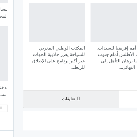
نيسان
المج
مم إفريقيا للسيدات..
المكتب الوطني المغربي
 الأطلس أمام جنوب
للسياحة يعزز جاذبية الجهات
ا برهان التأهل إلى
عبر أكبر برنامج على الإطلاق
لنهائي…
للربط…
تدخلا
امسي
تعليقات
ال