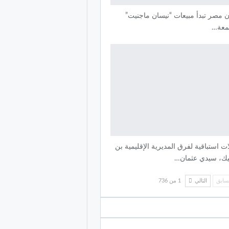
 مصر تبدأ مبيعات “نيسان ماجنيت”
معة…
ت استباقية لفرق المديرية الإقليمية بن
ك، سيدي عثمان…
سابق
التالي
1 من 736