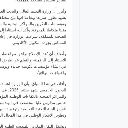
لتعزيز السيادة الصحية للمملكة”.
وأبرز أن وزارة التعليم العالي والبحث ال
يشهد تطورا سريعا وتفاعلا قويا بين مخ
ومؤسسات التكوين والمراكز البحثية والم
مثلثا متكاملا للمعرفة. وأكد أنه استنادا إل
الصحية للمملكة، شرعت الوزارة في إعادة
المساس بجودة التكوين الأكاديمي.
وأضاف أن “هذا الإصلاح ترافق مع اعتماد
الاستناد إلى الرقمنة، والتعلم عن طريق 
في إنشاء مؤسسات تكوينية جديدة وتوسيع 
واحتياجات الواقع”.
الدخول ال
والمراكز الصحية بالكفاءات الوطنية المؤه
خمس مدارس عليا متخصصة في الهندسة ال
لتعزيز البنية التحتية التعليمية وتوفير ت
وتطوير الابتكار الوطني في هذا المجال ال
ويشكل اللقاء المغربي للهندسة الطبية ال