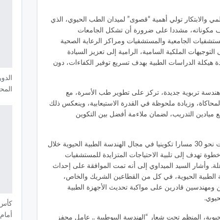
علمي والابتكار تولي أهمية “قصوى” لميدان الطب الحيوي، الذي
تلف مكوناته، مشددا على ضرورة أن تشكل الجامعات
ستشفيات الجامعية والمستشفيات ومراكز الرعاية الصحية
ى التوجيهات الملكية السامية، الرامية إلى تعزيز السيادة
 هيكلة الدراسات الطبية بهدف تسريع توفير الكفاءات، دون
المح
 هندسة تربوية جديدة، تركز على تطوير طب الأسرة، مع
المحاكاة، وزيادة ملحوظة في القدرة الاستيعابية، وينعكس ذلك
ميادين التدريب، لضمان ملاءمة أفضل بين التكوين
وأفاد، في هذا السياق، بأن الوزارة اعتمدت نحو 30 مسارا تكوينيا في مجال الهندسة الطبية الحيوية خلال
جامعي لشهر شتنبر 2025، في خطوة تهدف إلى تلبية الاحتياجات المتزايدة للمستشفيات
لة. وأشار السيد الميداوي إلى أنه تمت الموافقة على إحداث
طبية الحيوية، في كل من القطاعين الشريك والخاص،
قنيين ومهندسين قادرين على مواكبة تحديث الأجهزة الطبية
حيوي.
كأس أ
أمام
حيوية، المنظم تحت شعار “الهندسة البيوطبية .. عامل محفز