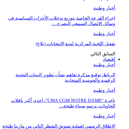
أخبار وطنية
إجراء القرعة الخاصة بتوزيع تدخلات الأحزاب السياسية في
وسائل الاتصال السمعي البصري…
أخبار وطنية
تفعيل اللجنة المركزية لتتبع الانتخابات (بلاغ)
السابق
التالي
اقتصاد
أخبار وطنية
الرباط: توقيع مذكرة تفاهم بشأن تطوير البنيات التحتية
الرقمية والحوسبة السحابية
أخبار وطنية
باخرة “CMA CGM NOTRE DAME”، إحدى أكبر ناقلات
الحاويات، ترسو بميناء طنجة…
أخبار وطنية
الإطلاق الرسمي لعملية تسويق الشطر الثاني من مارينا طنجة