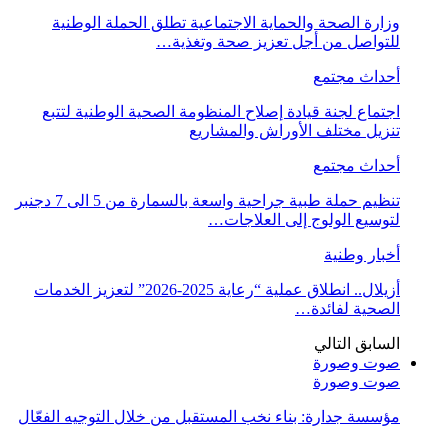
وزارة الصحة والحماية الاجتماعية تطلق الحملة الوطنية
للتواصل من أجل تعزيز صحة وتغذية…
أحداث مجتمع
اجتماع لجنة قيادة إصلاح المنظومة الصحية الوطنية لتتبع
تنزيل مختلف الأوراش والمشاريع
أحداث مجتمع
تنظيم حملة طبية جراحية واسعة بالسمارة من 5 الى 7 دجنبر
لتوسيع الولوج إلى العلاجات…
أخبار وطنية
أزيلال.. انطلاق عملية “رعاية 2025-2026” لتعزيز الخدمات
الصحية لفائدة…
السابق
التالي
صوت وصورة
صوت وصورة
مؤسسة جدارة: بناء نخب المستقبل من خلال التوجيه الفعّال