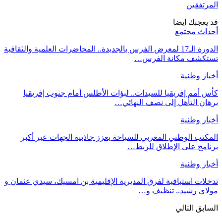
المرتفقين
قد يعجبك ايضا
أحداث مجتمع
الدورة الـ17 لمعرض الفرس بالجديدة.. المحاضرات العلمية والثقافية
تستكشف مكانة الفرس…
أخبار وطنية
كأس أمم إفريقيا للسيدات.. لبؤات الأطلس أمام جنوب إفريقيا
برهان التأهل إلى نصف النهائي…
أخبار وطنية
المكتب الوطني المغربي للسياحة يعزز جاذبية الجهات عبر أكبر
برنامج على الإطلاق للربط…
أخبار وطنية
تدخلات استباقية لفرق المديرية الإقليمية بن امسيك، سيدي عثمان و
مولاي رشيد.. تنظيف و…
السابق
التالي