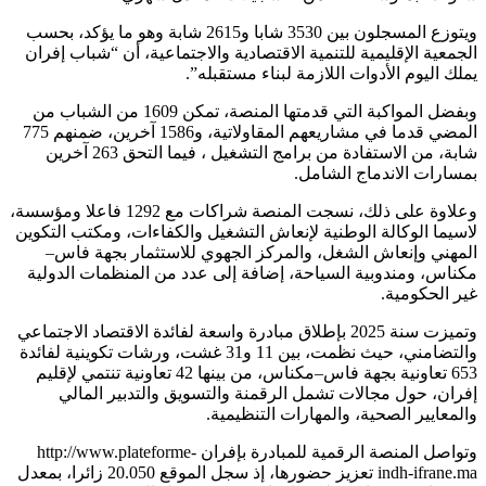
ويتوزع المسجلون بين 3530 شابا و2615 شابة وهو ما يؤكد، بحسب
الجمعية الإقليمية للتنمية الاقتصادية والاجتماعية، أن “شباب إفران
يملك اليوم الأدوات اللازمة لبناء مستقبله”.
وبفضل المواكبة التي قدمتها المنصة، تمكن 1609 من الشباب من
المضي قدما في مشاريعهم المقاولاتية، و1586 آخرين، ضمنهم 775
شابة، من الاستفادة من برامج التشغيل ، فيما التحق 263 آخرين
بمسارات الاندماج الشامل.
وعلاوة على ذلك، نسجت المنصة شراكات مع 1292 فاعلا ومؤسسة،
لاسيما الوكالة الوطنية لإنعاش التشغيل والكفاءات، ومكتب التكوين
المهني وإنعاش الشغل، والمركز الجهوي للاستثمار بجهة فاس–
مكناس، ومندوبية السياحة، إضافة إلى عدد من المنظمات الدولية
غير الحكومية.
وتميزت سنة 2025 بإطلاق مبادرة واسعة لفائدة الاقتصاد الاجتماعي
والتضامني، حيث نظمت، بين 11 و31 غشت، ورشات تكوينية لفائدة
653 تعاونية بجهة فاس–مكناس، من بينها 42 تعاونية تنتمي لإقليم
إفران، حول مجالات تشمل الرقمنة والتسويق والتدبير المالي
والمعايير الصحية، والمهارات التنظيمية.
وتواصل المنصة الرقمية للمبادرة بإفران http://www.plateforme-
indh-ifrane.ma تعزيز حضورها، إذ سجل الموقع 20.050 زائرا، بمعدل