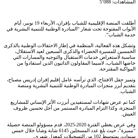
المشاهدات:
5٬088
أطلقت المنصة الإقليمية للشباب بإفران، الأربعاء 19 نونبر، أيام
الأبواب المفتوحة تحت شعار “المبادرة الوطنية للتنمية البشرية في
خدمة الشباب”.
وتشكل هذه الفعالية، المنظمة في إطار الاحتفالات الوطنية بالذكرى
الخمسين للمسيرة الخضراء والذكرى السبعين لعيد الاستقلال،
مناسبة لاستعراض خدمات الاستقبال والتوجيه والمسارات التي
خاضها الشباب، لاسيما المقاولون الذاتيون الذين استفادوا من
المواكبة المقترحة.
وتميز حفل الافتتاح، الذي ترأسه عامل إقليم إفران إدريس مصباح،
بتقديم أبرز منجزات المبادرة الوطنية للتنمية البشرية ومنصة
الشباب.
كما تم عرض شهادات لمستفيدين أبرزت الأثر الإنساني للمشاريع
المنجزة، وكذا التزام المبادرة المستمر من أجل تحسين ظروف
العيش.
وفي عرض يغطي الفترة 2020-2025، قدم مسؤولو المنصة حصيلة
“مميزة”، حيث بلغ عدد المسجلين 6145 شابة وشابا خلال خمس
سنوات، بمتوسط 102 من التسجيلات كمعدل شهري.