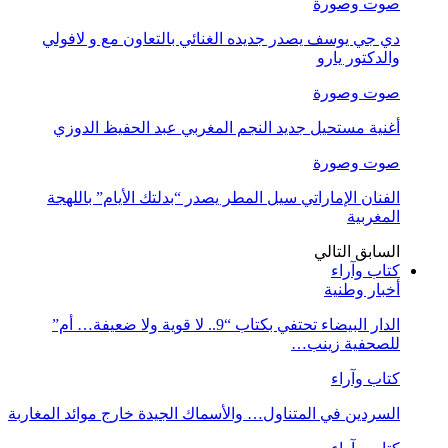
صوت وصورة
دي جي يوسف يصدر جديده الغنائي بالتعاون مع و لافولي
والدكتور يارو
صوت وصورة
أغنية مستحيل جديد النجم المغربي عبد الحفيظ الدوزي
صوت وصورة
الفنان الإماراتي سيل المطر يصدر “بدلتك الأيام” باللهجة
المغربية
السابق
التالي
كتاب وآراء
أخبار وطنية
الدار البيضاء تحتفي بكتاب “9.. لا قوية ولا ضعيفة… أم”
للصحفية زينب…
كتاب وآراء
السردين في المتناول… والأسماك الجيدة خارج موائد المغاربة