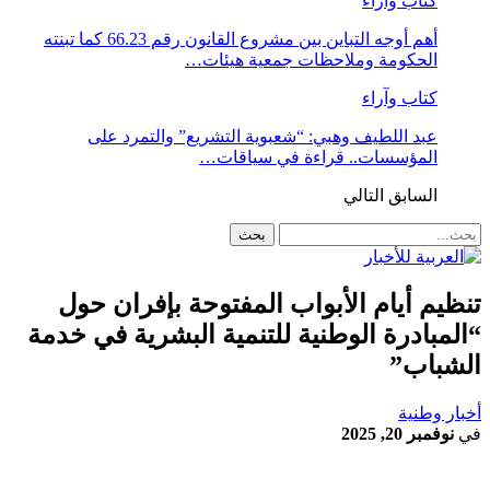
كتاب وآراء
أهم أوجه التباين بين مشروع القانون رقم 66.23 كما تبنته
الحكومة وملاحظات جمعية هيئات…
كتاب وآراء
عبد اللطيف وهبي: “شعبوية التشريع” والتمرد على
المؤسسات.. قراءة في سياقات…
السابق
التالي
تنظيم أيام الأبواب المفتوحة بإفران حول
“المبادرة الوطنية للتنمية البشرية في خدمة
الشباب”
أخبار وطنية
في
نوفمبر 20, 2025