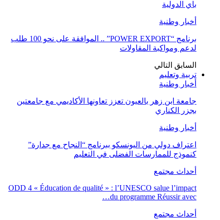
باي الدولية
أخبار وطنية
برنامج “POWER EXPORT” .. الموافقة على نحو 100 طلب
لدعم ومواكبة المقاولات
السابق
التالي
تربية وتعليم
أخبار وطنية
جامعة ابن زهر بالعيون تعزز تعاونها الأكاديمي مع جامعتين
بجزر الكناري
أخبار وطنية
اعتراف دولي من اليونسكو ببرنامج “النجاح مع جدارة”
كنموذج للممارسات الفضلى في التعليم
أحداث مجتمع
ODD 4 « Éducation de qualité » : l’UNESCO salue l’impact
du programme Réussir avec…
أحداث مجتمع