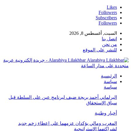
Likes
Followers
Subscribers
Followers
السبت, أغسطس 8, 2026
اتصل بنا
من نحن
للنشر على الموقع
Alarabiya Lilakhbar - جريدة إلكترونية عربية
متجددة على مدار الساعة
الرئيسية
سياسة
سياسة
البرلماني أحمد بريجة ضيف لبرنامج عين على السلطة قبل
سباق الإستحقاق
أخبار وطنية
المغرب ومالي يؤكدان عزمهما على إعطاء زخم جديد
لشراكتهما الاستراتيجية