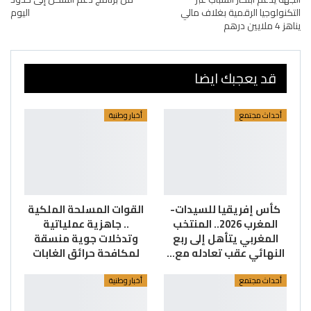
التكنولوجيا الرقمية بغلاف مالي
اليوم
يناهز 4 ملايين درهم
قد يعجبك ايضا
أحداث مجتمع
أخبار وطنية
كأس إفريقيا للسيدات-
القوات المسلحة الملكية
المغرب 2026.. المنتخب
.. جاهزية عملياتية
المغربي يتأهل إلى ربع
وتدخلات جوية منسقة
النهائي عقب تعادله مع…
لمكافحة حرائق الغابات
أحداث مجتمع
أخبار وطنية