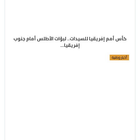
كأس أمم إفريقيا للسيدات.. لبؤات الأطلس أمام جنوب
إفريقيا…
أخبار وطنية