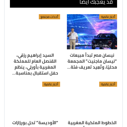
قد يعجبك ايضا
أخبار عالمية
أحداث مجتمع
نيسان مصر تبدأ مبيعات
السيد إبراهيم رزقي،
“نيسان ماجنيت” المجمعة
القنصل العام للمملكة
محليًا، وتُعِيد تعريف فئة…
المغربية بأورلي، ينظم
حفل استقبال بمناسبة…
أخبار عالمية
أخبار عالمية
الخطوط الملكية المغربية
“الأوديسة” تحل بورزازات