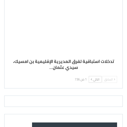
تدخلات استباقية لفرق المديرية الإقليمية بن امسيك،
سيدي عثمان…
السابق
التالي
1 من 736