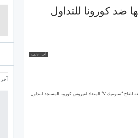
ا ضد كورونا للتداول
أخبار عالمية
آخر ا
أطلقت روسيا عمليا اليوم الثلاثاء أول دفعة للقاح “سبوتنيك V” المضاد لفيروس كورونا المستجد للتداول