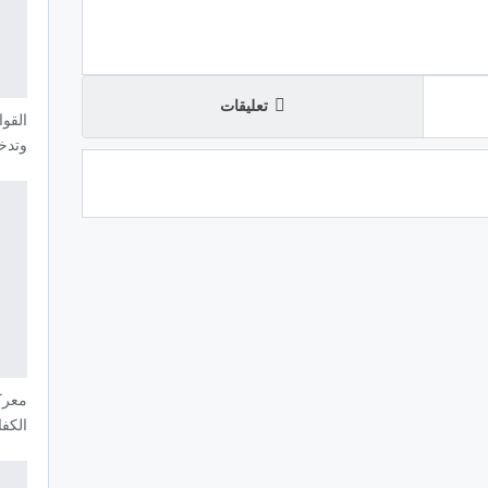
تعليقات
القوا
وتدخ
معرك
الكف