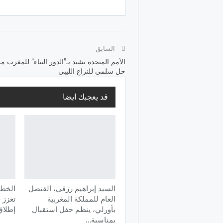
السابق
الأمم المتحدة تشيد بـ”الدور البناء” للمغرب 
حل سلمي للنزاع الليبي
قد يعجبك ايضا
السيد إبراهيم رزقي، القنصل
الخطو
العام للمملكة المغربية
تعزز 
بأورلي، ينظم حفل استقبال
إطلاق
بمناسبة…