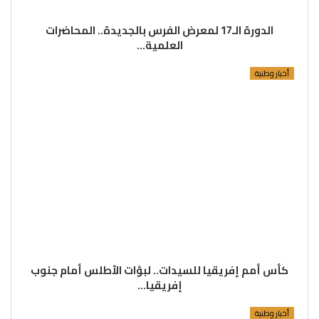
الدورة الـ17 لمعرض الفرس بالجديدة.. المحاضرات
العلمية…
أخبار وطنية
كأس أمم إفريقيا للسيدات.. لبؤات الأطلس أمام جنوب
إفريقيا…
أخبار وطنية