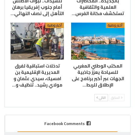
بالجديدة.. المحاضرات
للسيدات.. لبؤات الأطلس
العلمية والثقافية
أمام جنوب إفريقيا برهان
تستكشف مكانة الفرس…
التأهل إلى نصف النهائي…
أخبار وطنية
أخبار وطنية
المكتب الوطني المغربي
تدخلات استباقية لفرق
للسياحة يعزز جاذبية
المديرية الإقليمية بن
الجهات عبر أكبر برنامج على
امسيك، سيدي عثمان و
الإطلاق للربط…
مولاي رشيد.. تنظيف و…
السابق
التالي
Facebook Comments