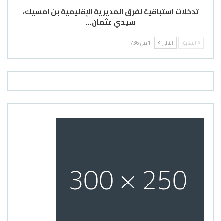
تدخلات استباقية لفرق المديرية الإقليمية بن امسيك،
سيدي عثمان…
السابق
التالي
1 من 736