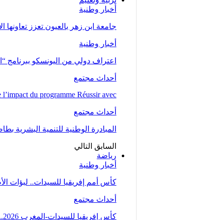
أخبار وطنية
جامعة ابن زهر بالعيون تعزز تعاونها ا
أخبار وطنية
اعتراف دولي من اليونسكو ببرنامج “ا
أحداث مجتمع
l’impact du programme Réussir avec…
أحداث مجتمع
المبادرة الوطنية للتنمية البشرية بط
السابق
التالي
رياضة
أخبار وطنية
كأس أمم إفريقيا للسيدات.. لبؤات ال
أحداث مجتمع
كأس إفريقيا للسيدات-المغرب 2026.. المنتخب المغربي يتأهل إلى ربع النهائي عقب تعادله مع…