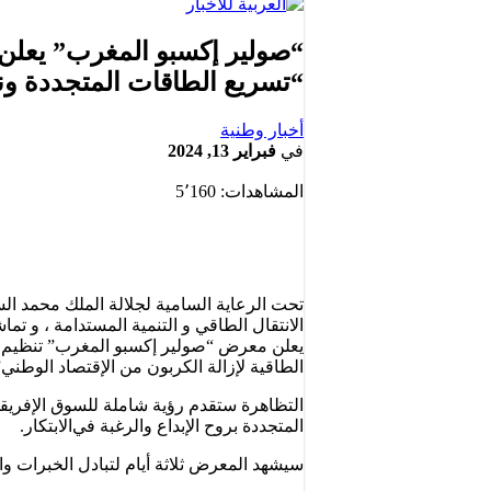
“صولير إكسبو المغرب” يعلن ع
“تسريع الطاقات المتجددة ونش
أخبار وطنية
في
فبراير 13, 2024
المشاهدات:
5٬160
تحت الرعاية السامية لجلالة الملك محمد السا
الانتقال الطاقي و التنمية المستدامة ، و تما
الطاقية لإزالة الكربون من الإقتصاد الوطني”
اﻟﺘﻈﺎﻫﺮة ﺳﺘﻘﺪم رؤﻳﺔ ﺷﺎﻣﻠﺔ ﻟﻠﺴﻮق اﻹﻓﺮﻳﻘﻲ
المتجددة ﺑﺮوح اﻹﺑﺪاع واﻟﺮﻏﺒﺔ ﻓﻲاﻻﺑﺘﻜﺎر.
سيشهد المعرض ﺛﻼﺛﺔ أﻳﺎم ﻟﺘﺒﺎدل اﻟﺨﺒﺮات واﻟﻨﺠﺎﺣﺎت اﻟﻤﺜﻤﺮة بحضور 150 عارضا من مختل