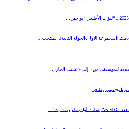
قى من 5 إلى 9 غشت الجاري
 برنامج ديني وثقافي
لثقافات” بسانت أوان ما بين 16 و18…