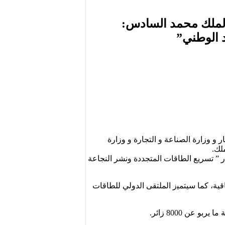
 الملك محمد السادس:
د الوطني”
 و وزارة الصناعة و التجارة و وزارة
لك.
 ﻣﻦ 27 إﻟﻰ 29 ﻓﺒﺮاﻳﺮ 2024 بمدينة الدار البيضاء بشعار ” تسريع الطاقات المتجددة ونشر النجاعة
ية، ﻛﻤﺎ ﺳﻴﺘﻤﻴز الملتقى الدولي للطاقات