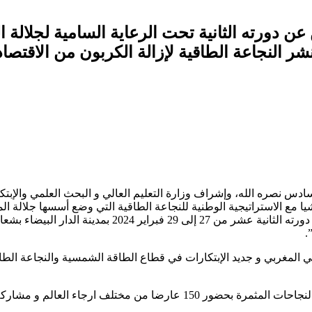
ن دورته الثانية تحت الرعاية السامية لجلالة
ر النجاعة الطاقية لإزالة الكربون من الاقتصا
دس نصره الله، وإﺷﺮاف وزارة التعليم العالي و البحث العلمي والإبتكار
شيا مع الاستراتيجية الوطنية للنجاعة الطاقية التي وضع أسسها جلالة الم
يعلن معرض “صولير إكسبو المغرب” تنظيم دورته الثانية ﻋﺸﺮ
.
 اﻟﻤﻐﺮﺑﻲ و ﺟﺪﻳﺪ اﻹﺑﺘﻜﺎرات ﻓﻲ ﻗﻄﺎع اﻟﻄﺎﻗﺔ اﻟﺸﻤﺴﻴﺔ واﻟﻨﺠﺎﻋﺔ اﻟﻄﺎق
ف ارجاء العالم و مشاركة ما يربو عن 8000 زائر.