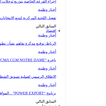
إجراء القرعة الخاصة بتوزيع تدخلات
أخبار وطنية
تفعيل اللجنة المركزية لتتبع الانتخابات 
السابق
التالي
اقتصاد
أخبار وطنية
الرباط: توقيع مذكرة تفاهم بشأن تطوير
أخبار وطنية
باخرة “CMA CGM NOTRE DAME”، إحدى أكبر ناقلات الحاويات، ترسو بميناء طنجة…
أخبار وطنية
الإطلاق الرسمي لعملية تسويق الشطر ا
أخبار وطنية
برنامج “POWER EXPORT” .. الموافقة على نحو 100 طلب لدعم ومواكبة المقاولات
السابق
التالي
تربية وتعليم