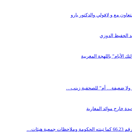
اون مع و لافولي والدكتور يارو
د الحفيظ الدوزي
ك الأيام” باللهجة المغربية
دة خارج موائد المغاربة
ية هيئات…