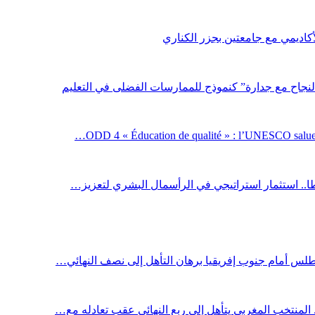
لأكاديمي مع جامعتين بجزر الكناري
لنجاح مع جدارة” كنموذج للممارسات الفضلى في التعليم
ODD 4 « Éducation de qualité » : l’UNESCO salue 
اطا.. استثمار استراتيجي في الرأسمال البشري لتعزيز…
أطلس أمام جنوب إفريقيا برهان التأهل إلى نصف النهائي…