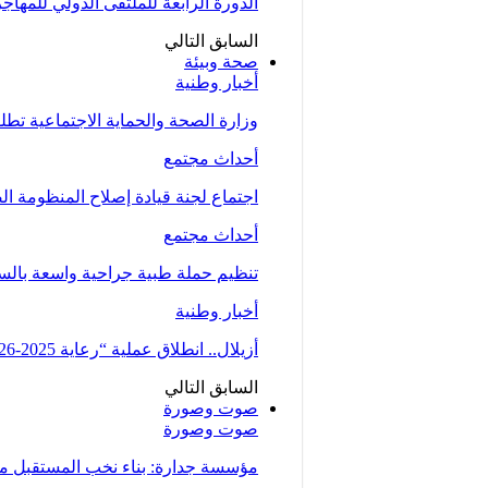
الدورة الرابعة للملتقى الدولي للمهاج
السابق
التالي
صحة وبيئة
أخبار وطنية
وزارة الصحة والحماية الاجتماعية تط
أحداث مجتمع
اجتماع لجنة قيادة إصلاح المنظومة ال
أحداث مجتمع
تنظيم حملة طبية جراحية واسعة بالسمارة من 5 الى 7 دجنبر لتوسيع الو
أخبار وطنية
أزيلال.. انطلاق عملية “رعاية 2025-2026” لتعزيز الخدمات الصحية لفائدة…
السابق
التالي
صوت وصورة
صوت وصورة
مؤسسة جدارة: بناء نخب المستقبل من 