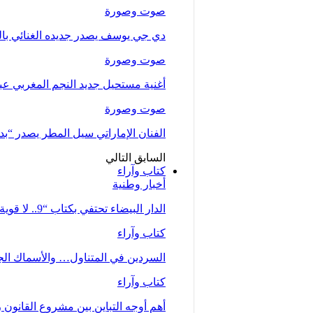
صوت وصورة
دي جي يوسف يصدر جديده الغنائي بالتع
صوت وصورة
أغنية مستحيل جديد النجم المغربي عب
صوت وصورة
الفنان الإماراتي سيل المطر يصدر “بدلت
السابق
التالي
كتاب وآراء
أخبار وطنية
الدار البيضاء تحتفي بكتاب “9.. لا قوية ولا ضعيفة… أم” للصحفية زينب…
كتاب وآراء
السردين في المتناول… والأسماك الجي
كتاب وآراء
أهم أوجه التباين بين مشروع القانون رقم 66.23 كما تبنته الحكومة وملاحظات جمع