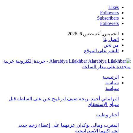
Likes
Followers
Subscribers
Followers
الخميس, أغسطس 6, 2026
اتصل بنا
من نحن
للنشر على الموقع
Alarabiya Lilakhbar - جريدة إلكترونية عربية
متجددة على مدار الساعة
الرئيسية
سياسة
سياسة
البرلماني أحمد بريجة ضيف لبرنامج عين على السلطة قبل
سباق الإستحقاق
أخبار وطنية
المغرب ومالي يؤكدان عزمهما على إعطاء زخم جديد
لشراكتهما الاستراتيجية