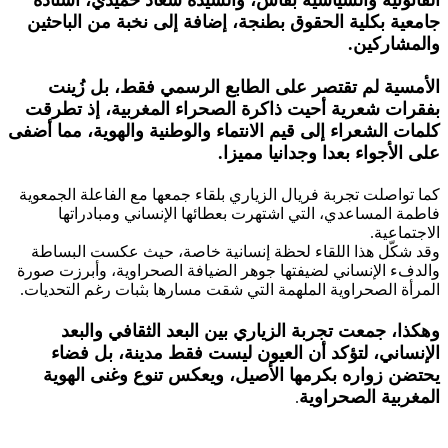
جامعية بكلية الحقوق بطنجة، إضافة إلى نخبة من الباحثين
والمشاركين.
الأمسية لم تقتصر على الطابع الرسمي فقط، بل زُينت
بفقرات شعرية أحيت ذاكرة الصحراء المغربية، إذ تطرقت
كلمات الشعراء إلى قيم الانتماء والوطنية والهوية، مما أضفى
على الأجواء بعدا وجدانيا مميزا.
كما تواصلت تجربة فريال الزياري بلقاء جمعها مع الفاعلة الجمعوية
فاطمة المساعدي، التي اشتهرت بعطائها الإنساني ومبادراتها
الاجتماعية.
وقد شكّل هذا اللقاء لحظة إنسانية خاصة، حيث عكست البساطة
والدفء الإنساني لضيفتها جوهر الضيافة الصحراوية، وأبرزت صورة
المرأة الصحراوية الملهمة التي شقت مسارها بثبات رغم التحديات.
وهكذا، جمعت تجربة الزياري بين البعد الثقافي والبعد
الإنساني، لتؤكد أن العيون ليست فقط مدينة، بل فضاء
يحتضن زواره بكرمها الأصيل، ويعكس تنوع وغنى الهوية
المغربية الصحراوية
.