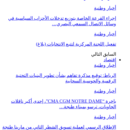
أخبار وطنية
إجراء القرعة الخاصة بتوزيع تدخلات الأحزاب السياسية في
وسائل الاتصال السمعي البصري…
أخبار وطنية
تفعيل اللجنة المركزية لتتبع الانتخابات (بلاغ)
السابق
التالي
اقتصاد
أخبار وطنية
الرباط: توقيع مذكرة تفاهم بشأن تطوير البنيات التحتية
الرقمية والحوسبة السحابية
أخبار وطنية
باخرة “CMA CGM NOTRE DAME”، إحدى أكبر ناقلات
الحاويات، ترسو بميناء طنجة…
أخبار وطنية
الإطلاق الرسمي لعملية تسويق الشطر الثاني من مارينا طنجة