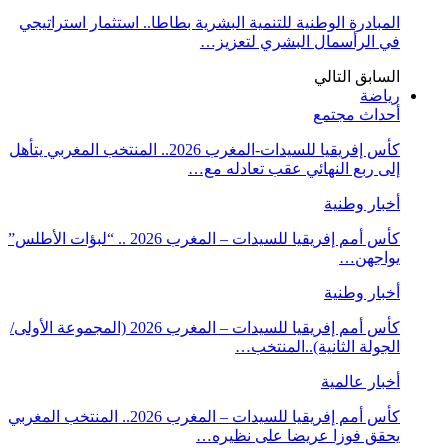
المبادرة الوطنية للتنمية البشرية بطاطا.. استثمار استراتيجي
في الرأسمال البشري لتعزيز…
السابق
التالي
رياضة
أحداث مجتمع
كأس إفريقيا للسيدات-المغرب 2026.. المنتخب المغربي يتأهل
إلى ربع النهائي عقب تعادله مع…
أخبار وطنية
كأس أمم إفريقيا للسيدات – المغرب 2026 .. “لبؤات الأطلس”
يواجهن…
أخبار وطنية
كأس أمم إفريقيا للسيدات – المغرب 2026 (المجموعة الأولى/
الجولة الثانية)..المنتخب…
أخبار عالمية
كأس أمم إفريقيا للسيدات – المغرب 2026.. المنتخب المغربي
يحقق فوزا عريضا على نظيره…