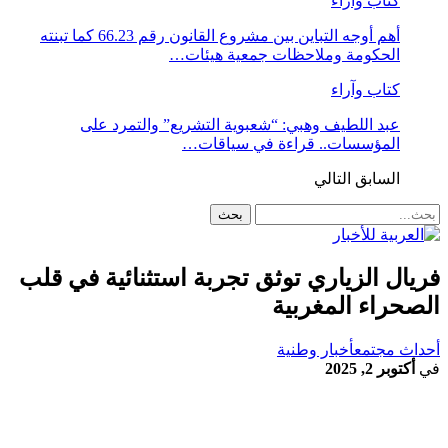
كتاب وآراء
أهم أوجه التباين بين مشروع القانون رقم 66.23 كما تبنته
الحكومة وملاحظات جمعية هيئات…
كتاب وآراء
عبد اللطيف وهبي: “شعبوية التشريع” والتمرد على
المؤسسات.. قراءة في سياقات…
السابق
التالي
فريال الزياري توثق تجربة استثنائية في قلب
الصحراء المغربية
أحداث مجتمع
أخبار وطنية
في
أكتوبر 2, 2025