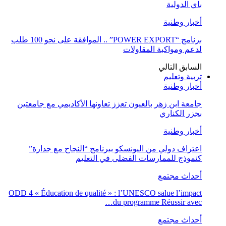
باي الدولية
أخبار وطنية
برنامج “POWER EXPORT” .. الموافقة على نحو 100 طلب
لدعم ومواكبة المقاولات
السابق
التالي
تربية وتعليم
أخبار وطنية
جامعة ابن زهر بالعيون تعزز تعاونها الأكاديمي مع جامعتين
بجزر الكناري
أخبار وطنية
اعتراف دولي من اليونسكو ببرنامج “النجاح مع جدارة”
كنموذج للممارسات الفضلى في التعليم
أحداث مجتمع
ODD 4 « Éducation de qualité » : l’UNESCO salue l’impact
du programme Réussir avec…
أحداث مجتمع