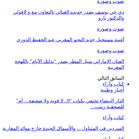
صوت وصورة
دي جي يوسف يصدر جديده الغنائي بالتعاون مع و لافولي
والدكتور يارو
صوت وصورة
أغنية مستحيل جديد النجم المغربي عبد الحفيظ الدوزي
صوت وصورة
الفنان الإماراتي سيل المطر يصدر “بدلتك الأيام” باللهجة
المغربية
السابق
التالي
كتاب وآراء
أخبار وطنية
الدار البيضاء تحتفي بكتاب “9.. لا قوية ولا ضعيفة… أم”
للصحفية زينب…
كتاب وآراء
السردين في المتناول… والأسماك الجيدة خارج موائد المغاربة