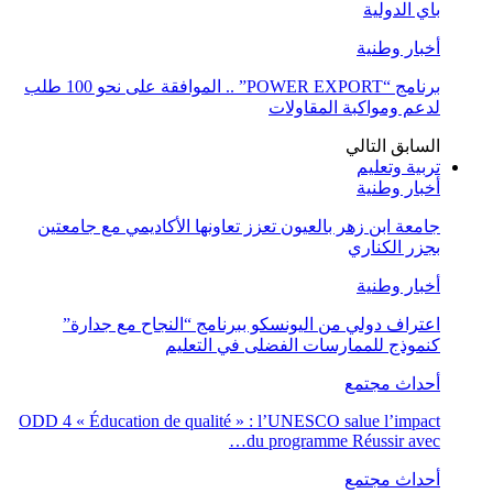
باي الدولية
أخبار وطنية
برنامج “POWER EXPORT” .. الموافقة على نحو 100 طلب
لدعم ومواكبة المقاولات
السابق
التالي
تربية وتعليم
أخبار وطنية
جامعة ابن زهر بالعيون تعزز تعاونها الأكاديمي مع جامعتين
بجزر الكناري
أخبار وطنية
اعتراف دولي من اليونسكو ببرنامج “النجاح مع جدارة”
كنموذج للممارسات الفضلى في التعليم
أحداث مجتمع
ODD 4 « Éducation de qualité » : l’UNESCO salue l’impact
du programme Réussir avec…
أحداث مجتمع