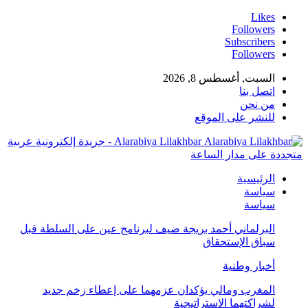
Likes
Followers
Subscribers
Followers
السبت, أغسطس 8, 2026
اتصل بنا
من نحن
للنشر على الموقع
Alarabiya Lilakhbar - جريدة إلكترونية عربية
متجددة على مدار الساعة
الرئيسية
سياسة
سياسة
البرلماني أحمد بريجة ضيف لبرنامج عين على السلطة قبل
سباق الإستحقاق
أخبار وطنية
المغرب ومالي يؤكدان عزمهما على إعطاء زخم جديد
لشراكتهما الاستراتيجية