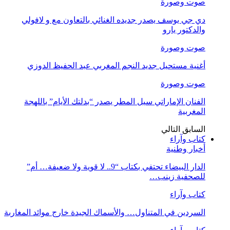
صوت وصورة
دي جي يوسف يصدر جديده الغنائي بالتعاون مع و لافولي
والدكتور يارو
صوت وصورة
أغنية مستحيل جديد النجم المغربي عبد الحفيظ الدوزي
صوت وصورة
الفنان الإماراتي سيل المطر يصدر “بدلتك الأيام” باللهجة
المغربية
السابق
التالي
كتاب وآراء
أخبار وطنية
الدار البيضاء تحتفي بكتاب “9.. لا قوية ولا ضعيفة… أم”
للصحفية زينب…
كتاب وآراء
السردين في المتناول… والأسماك الجيدة خارج موائد المغاربة