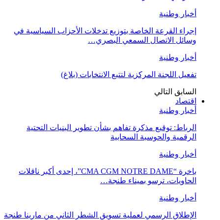
أخبار وطنية
إجراء القرعة الخاصة بتوزيع تدخلات الأحزاب السياسية في
وسائل الاتصال السمعي البصري…
أخبار وطنية
تفعيل اللجنة المركزية لتتبع الانتخابات (بلاغ)
السابق
التالي
اقتصاد
أخبار وطنية
الرباط: توقيع مذكرة تفاهم بشأن تطوير البنيات التحتية
الرقمية والحوسبة السحابية
أخبار وطنية
باخرة “CMA CGM NOTRE DAME”، إحدى أكبر ناقلات
الحاويات، ترسو بميناء طنجة…
أخبار وطنية
الإطلاق الرسمي لعملية تسويق الشطر الثاني من مارينا طنجة