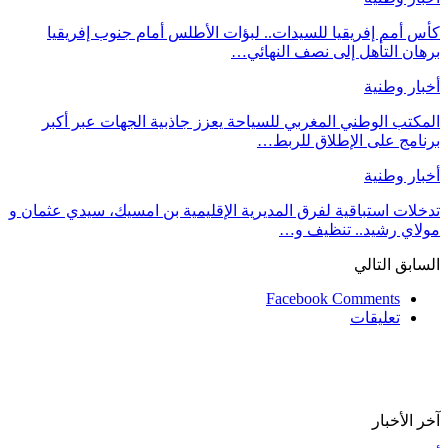
كأس أمم إفريقيا للسيدات.. لبؤات الأطلس أمام جنوب إفريقيا
برهان التأهل إلى نصف النهائي…
أخبار وطنية
المكتب الوطني المغربي للسياحة يعزز جاذبية الجهات عبر أكبر
برنامج على الإطلاق للربط…
أخبار وطنية
تدخلات استباقية لفرق المديرية الإقليمية بن امسيك، سيدي عثمان و
مولاي رشيد.. تنظيف و…
السابق
التالي
Facebook Comments
تعليقات
آخر الأخبار