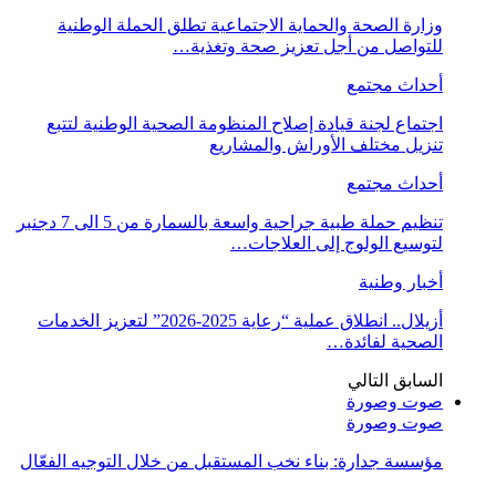
وزارة الصحة والحماية الاجتماعية تطلق الحملة الوطنية
للتواصل من أجل تعزيز صحة وتغذية…
أحداث مجتمع
اجتماع لجنة قيادة إصلاح المنظومة الصحية الوطنية لتتبع
تنزيل مختلف الأوراش والمشاريع
أحداث مجتمع
تنظيم حملة طبية جراحية واسعة بالسمارة من 5 الى 7 دجنبر
لتوسيع الولوج إلى العلاجات…
أخبار وطنية
أزيلال.. انطلاق عملية “رعاية 2025-2026” لتعزيز الخدمات
الصحية لفائدة…
السابق
التالي
صوت وصورة
صوت وصورة
مؤسسة جدارة: بناء نخب المستقبل من خلال التوجيه الفعّال