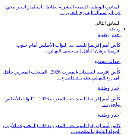
المبادرة الوطنية للتنمية البشرية بطاطا.. استثمار استراتيجي
في الرأسمال البشري لتعزيز…
السابق
التالي
رياضة
أخبار وطنية
كأس أمم إفريقيا للسيدات.. لبؤات الأطلس أمام جنوب
إفريقيا برهان التأهل إلى نصف النهائي…
أحداث مجتمع
كأس إفريقيا للسيدات-المغرب 2026.. المنتخب المغربي يتأهل
إلى ربع النهائي عقب تعادله مع…
أخبار وطنية
كأس أمم إفريقيا للسيدات – المغرب 2026 .. “لبؤات الأطلس”
يواجهن…
أخبار وطنية
كأس أمم إفريقيا للسيدات – المغرب 2026 (المجموعة الأولى/
الجولة الثانية)..المنتخب…