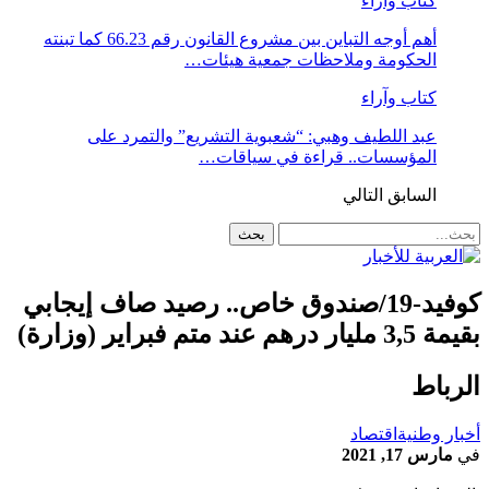
كتاب وآراء
أهم أوجه التباين بين مشروع القانون رقم 66.23 كما تبنته
الحكومة وملاحظات جمعية هيئات…
كتاب وآراء
عبد اللطيف وهبي: “شعبوية التشريع” والتمرد على
المؤسسات.. قراءة في سياقات…
السابق
التالي
كوفيد-19/صندوق خاص.. رصيد صاف إيجابي
بقيمة 3,5 مليار درهم عند متم فبراير (وزارة)
الرباط
أخبار وطنية
اقتصاد
في
مارس 17, 2021