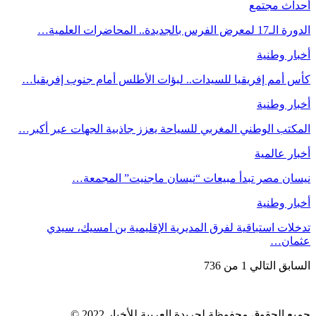
أحداث مجتمع
الدورة الـ17 لمعرض الفرس بالجديدة.. المحاضرات العلمية…
أخبار وطنية
كأس أمم إفريقيا للسيدات.. لبؤات الأطلس أمام جنوب إفريقيا…
أخبار وطنية
المكتب الوطني المغربي للسياحة يعزز جاذبية الجهات عبر أكبر…
أخبار عالمية
نيسان مصر تبدأ مبيعات “نيسان ماجنيت” المجمعة…
أخبار وطنية
تدخلات استباقية لفرق المديرية الإقليمية بن امسيك، سيدي
عثمان…
السابق
التالي
1 من 736
جميع الحقوق محفوظة لجريدة العربية للأخبار 2022 ©.